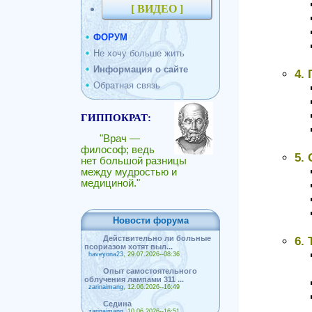
[ ВИДЕО ]
ФОРУМ
Не хочу больше жить
Информация о сайте
4.
Обратная связь
ГИППОКРАТ:
"Врач —
философ; ведь
5.
нет большой разницы
между мудростью и
медициной."
Новости форума
Действительно ли больные
6.
псориазом хотят выл...
haveyona23
, 29.07.2026--08:36
Опыт самостоятельного
облучения лампами 311 ...
zarinaimang
, 12.06.2026--16:49
Седина
zarinaimang
, 10.06.2026--16:51