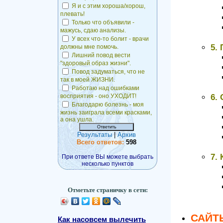
Я и с этим хороша/хорош,
плевать!
Только что объявили -
мажусь, сдаю анализы.
У всех что-то болит - врачи
5.
должны мне помочь.
Лишний повод вести
"здоровый образ жизни".
Повод задуматься, что не
так в моей ЖИЗНИ.
Работаю над ошибками
6.
восприятия - оно УХОДИТ!
Благодарю болезнь - моя
жизнь заиграла всеми красками,
а она ушла.
Результаты
|
Архив
Всего ответов:
598
7.
При ответе ВЫ можете выбрать
несколько пунктов
Отметьте страничку в сети:
САЙТ
Как насовсем вылечить