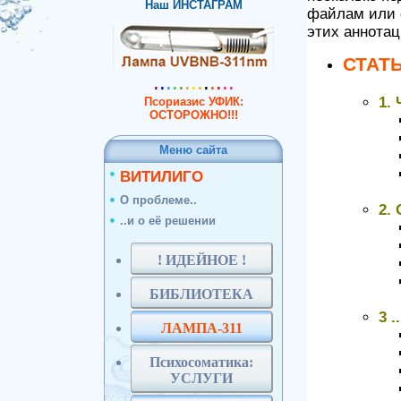
Наш ИНСТАГРАМ
файлам или 
этих аннотац
СТАТ
.
.
.
.
.
.
.
.
.
.
.
..
1.
Псориазис УФИК:
ОСТОРОЖНО!!!
Меню сайта
ВИТИЛИГО
О проблеме..
2.
..и о её решении
! ИДЕЙНОЕ !
БИБЛИОТЕКА
3 
ЛАМПА-311
Психосоматика:
УСЛУГИ