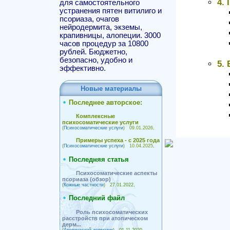
4.
для самостоятельного
устранения пятен витилиго и
псориаза, очагов
нейродермита, экземы,
крапивницы, алопеции. 3000
часов процедур за 10800
рублей. Бюджетно,
безопасно, удобно и
5.
эффективно.
Новые материалы
Последнее авторское:
Комплексные
психосоматические услуги
(
Психосоматические услуги
) 09.01.2026,
Примеры успеха - с 2025 года
(
Психосоматические услуги
) 10.04.2025,
Последняя статья
Психосоматические аспекты
псориаза (обзор)
(
Кожные частности
) 27.01.2022,
Последний файл
Роль психосоматических
расстройств при атопическом
дерм...
(
Атопический дерматит
) 01.11.2020,