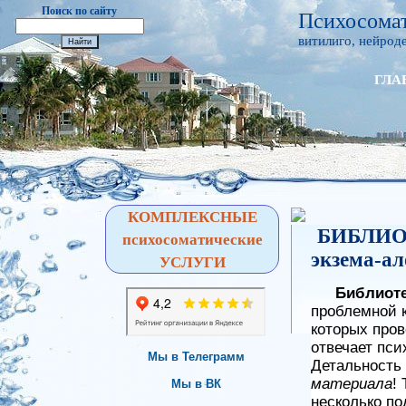
Поиск по сайту
Психосомат
витилиго, нейроде
ГЛА
КОМПЛЕКСНЫЕ
БИБЛИОТ
психосоматические
экзема-ал
УСЛУГИ
Библиот
проблемной 
которых пров
отвечает пс
Мы в Телеграмм
Детальность 
материала
!
Мы в ВК
несколько по