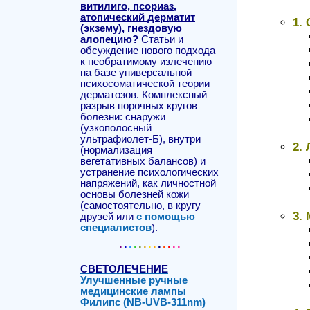
витилиго, псориаз,
атопический дерматит
1.
(экзему), гнездовую
алопецию?
Статьи и
обсуждение нового подхода
к необратимому излечению
на базе универсальной
психосоматической теории
дерматозов. Комплексный
разрыв порочных кругов
болезни: снаружи
(узкополосный
ультрафиолет-Б), внутри
2.
(нормализация
вегетативных балансов) и
устранение психологических
напряжений, как личностной
основы болезней кожи
(самостоятельно, в кругу
3.
друзей или
с помощью
специалистов
).
.
.
.
.
.
.
.
.
.
.
.
..
СВЕТОЛЕЧЕНИЕ
Улучшенные ручные
медицинские лампы
Филипс (NB-UVB-311nm)