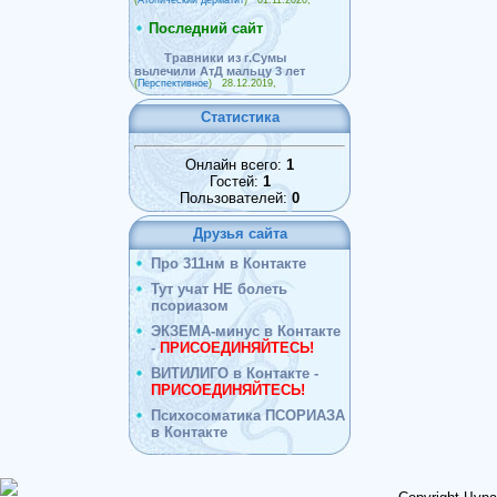
Последний сайт
Травники из г.Сумы
вылечили АтД мальцу 3 лет
(
Перспективное
) 28.12.2019,
Статистика
Онлайн всего:
1
Гостей:
1
Пользователей:
0
Друзья сайта
Про 311нм в Контакте
Тут учат НЕ болеть
псориазом
ЭКЗЕМА-минус в Контакте
-
ПРИСОЕДИНЯЙТЕСЬ!
ВИТИЛИГО в Контакте -
ПРИСОЕДИНЯЙТЕСЬ!
Психосоматика ПСОРИАЗА
в Контакте