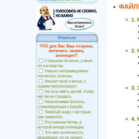
ФАЙ
1.
Ответьте:
ЧТО для Вас Ваш псориаз,
2.
витилиго, экзема,
алопеция?
Страшная болезнь, у меня
по наследству.
Ужасно несправедливое
несчастье, болезнь.
Лишает воли к жизни, с
годами прогрессирует.
3.
Не хочу иметь детей, чтобы
им так не страдать.
Неизлечимая болезнь,
стимулирующая к борьбе.
Тяжёлый недуг, с которым
уже смирился.
4.
Постоянная битва, в
которой иногда побеждаю.
Это моя особенность,
мешающая, но не сильно .