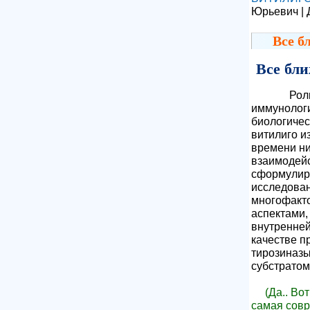
Юрьевич | 
Все б
Все бли
Роль 
иммунологи
биологичес
витилиго и
времени н
взаимодейс
сформулир
исследован
многофакт
аспектами,
внутренней
качестве п
тирозиназы
субстратом
(Да.. Во
самая совр