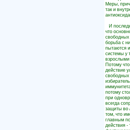
Меры, прич
так и внут
антиоксида
И последне
что основн
свободных 
борьба с н
пытаются и
системы у 
взрослыми 
Потому что
действие у
свободных р
избиратель
иммунитета
потому сто
при одновр
всегда со
защиты во
том, что и
главным по
действия - 