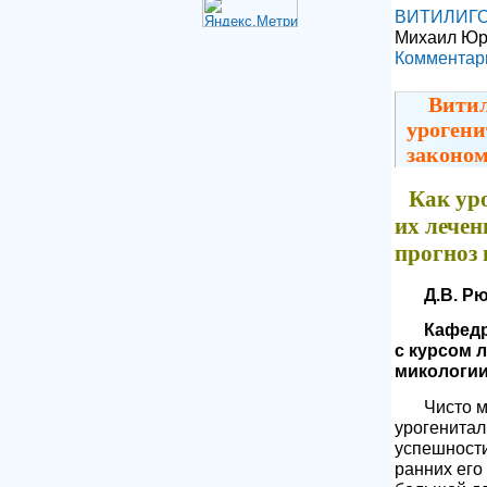
ВИТИЛИГ
Михаил Юр
Комментари
Витил
урогени
законом
Как ур
их лечен
прогноз 
Д.В. Рю
Кафедр
с курсом 
микологии
Чисто м
урогенитал
успешности
ранних его