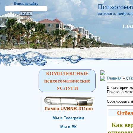
Поиск по сайту
Психосомат
витилиго, нейроде
ГЛА
КОМПЛЕКСНЫЕ
Главная
»
Ста
психосоматические
В категории 
УСЛУГИ
Показано мат
Сортировать 
Отбел
Мы в Телеграмм
Как ве
Мы в ВК
однородн