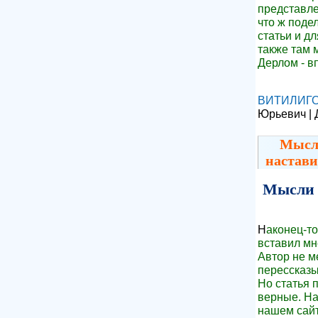
представле
что ж подел
статьи и д
также там 
Дерлом - в
ВИТИЛИГ
Юрьевич | 
Мысли
настав
Мысли
Н
аконец-то
вставил мн
Автор не м
перессказы
Но статья 
верные. На
нашем сайт