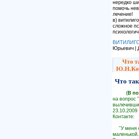
нередко ш
помочь нев
лечение!
в) витилиго
сложное пс
психологич
ВИТИЛИГ
Юрьевич | 
Что т
Ю.Н.Ко
Что так
(
В по
на вопрос "
вылечивши
23.10.2009
Контакте:
"У меня с
маленькой.