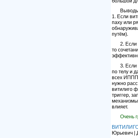
большой дл
Выводы
1. Если ви
паху или р
обнаружив
путём).
2. Если
то сочетан
эффективне
3. Если
по телу и 
всех ИППП 
нужно расс
витилиго ф
триггер, з
механизмы 
влияет.
Очень г
ВИТИЛИГ
Юрьевич | 