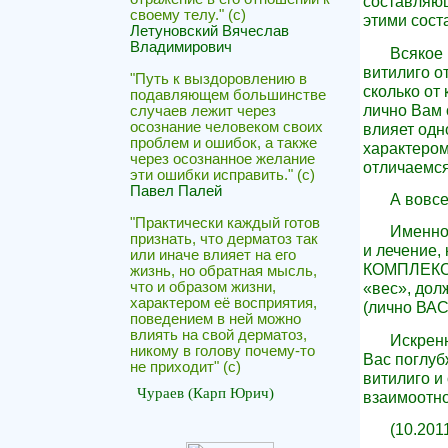
составляющ
своему телу." (c)
этими сост
Летуновский Вячеслав
Владимирович
Всякое 
витилиго о
"Путь к выздоровлению в
сколько от 
подавляющем большинстве
лично Вам 
случаев лежит через
осознание человеком своих
влияет одн
проблем и ошибок, а также
характером
через осознанное желание
отличаемся
эти ошибки исправить." (с)
Павел Палей
А вовсе
"Практически каждый готов
Именно
признать, что дерматоз так
и лечение,
или иначе влияет на его
КОМПЛЕКСН
жизнь, но обратная мысль,
что и образом жизни,
«вес», дол
характером её восприятия,
(лично ВАС
поведением в ней можно
влиять на свой дерматоз,
Искренн
никому в голову почему-то
Вас поглуб
не приходит" (c)
витилиго и
Чураев (Карп Юрич)
взаимоотн
(10.201