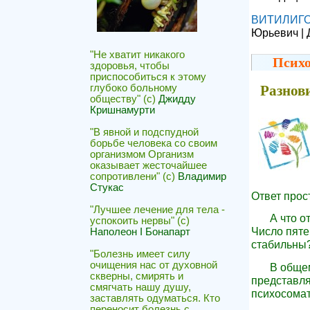
ВИТИЛИГ
Юрьевич | 
"Не хватит никакого
Психо
здоровья, чтобы
приспособиться к этому
глубоко больному
Разнов
обществу" (с)
Джидду
Кришнамурти
"В явной и подспудной
борьбе человека со своим
организмом Организм
оказывает жесточайшее
сопротивлени" (с)
Владимир
Стукас
Ответ прос
"Лучшее лечение для тела -
А что о
успокоить нервы" (с)
Число пяте
Наполеон I Бонапарт
стабильны?
"Болезнь имеет силу
очищения нас от духовной
В общем
скверны, смирять и
представля
смягчать нашу душу,
психосомат
заставлять одуматься. Кто
переносит болезнь с