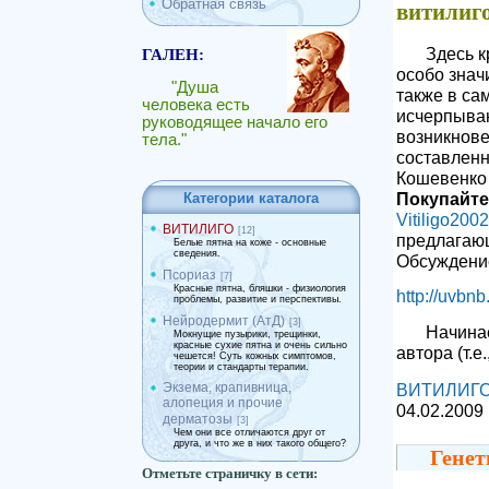
Обратная связь
витилиг
Здесь к
ГАЛЕН:
особо знач
"Душа
также в са
человека есть
исчерпыва
руководящее начало его
возникнове
тела."
составлен
Кошевенко
Покупайте
Категории каталога
Vitiligo20
ВИТИЛИГО
[12]
предлагающ
Белые пятна на коже - основные
сведения.
Обсуждение
Псориаз
[7]
Красные пятна, бляшки - физиология
http://uvbn
проблемы, развитие и перспективы.
Нейродермит (АтД)
[3]
Начинае
Мокнущие пузырики, трещинки,
красные сухие пятна и очень сильно
автора (т.е
чешется! Суть кожных симптомов,
теории и стандарты терапии.
Экзема, крапивница,
ВИТИЛИГ
алопеция и прочие
04.02.2009
дерматозы
[3]
Чем они все отличаются друг от
друга, и что же в них такого общего?
Генет
Отметьте страничку в сети: