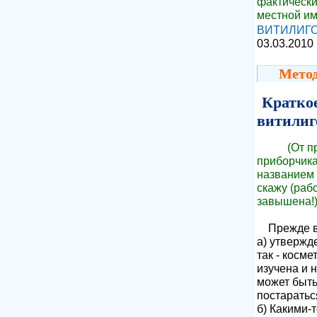
фактически
местной им
ВИТИЛИГ
03.03.2010
Метод
Кратко
витилиг
(От п
приборчика
названием 
скажу (раб
завышена!)
Прежде все
а) утвержде
так - косме
изучена и 
может быть
постаратьс
б) Какими-