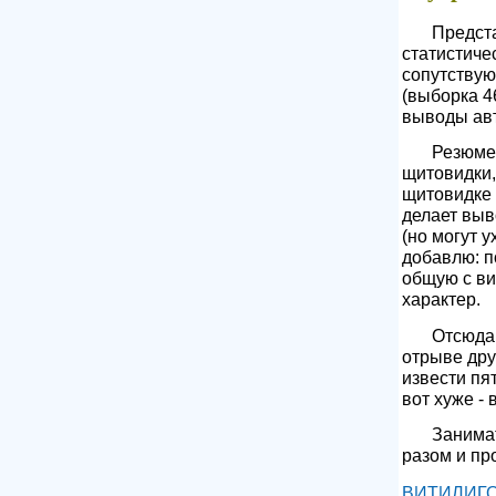
Предст
статистиче
сопутству
(выборка 4
выводы ав
Резюме:
щитовидки,
щитовидке 
делает выв
(но могут у
добавлю: п
общую с ви
характер.
Отсюда 
отрыве друг
извести пят
вот хуже - 
Занимат
разом и пр
ВИТИЛИГ