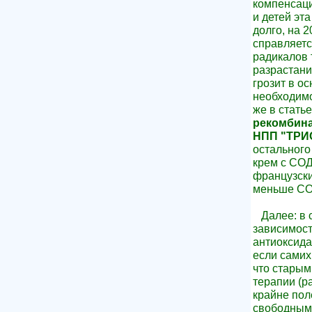
компенсаци
и детей эт
долго, на 2
справляетс
радикалов т
разрастани
грозит в о
необходимо
же в стать
рекомбина
НПП "ТРИ
остального
крем с СОД
французск
меньше СО
Далее: в с
зависимост
антиоксида
если самих
что старым
терапии (р
крайне пол
свободными