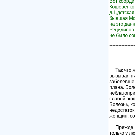
Вот коорди
Кошевенко
д.1,детска
бывшая Мор
на это дан
Рецидивов 
не было со
-----------------
Так что же
вызывая ни
заболевшем
плана. Бол
неблагопри
слабой эфф
Болезнь, ко
недостаток
женщин, с
Прежде все
только у л