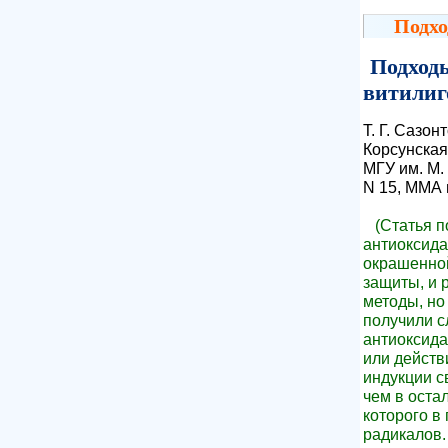
Подхо
Подход
витилиг
Т. Г. Сазон
Корсунская,
МГУ им. М.
N 15, ММА 
(Статья 
антиоксида
окрашенной
защиты, и 
методы, но
получили с
антиоксида
или действ
индукции с
чем в остал
которого в
радикалов.