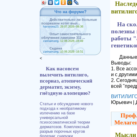
Наслед
витилиго
Что на форуме?
Действительно ли больные
На ско
псориазом хотят выл...
haveyona23
, 29.07.2026--08:36
полезны 
Опыт самостоятельного
работы 
облучения лампами 311 ...
zarinaimang
, 12.06.2026--16:49
генетико
Седина
zarinaimang
, 10.06.2026--16:51
Данные 
<
Выводы:
Как насовсем
1. Все асс
и с другим
вылечить витилиго,
2. Сегодня
псориаз, атопический
всей "пред
дерматит, экзему,
гнёздную алопецию?
ВИТИЛИГ
Юрьевич | 
Статьи и обсуждение нового
подхода к необратимому
излечению на базе
Проф.
универсальной
Мелаген
психосоматической теории
дерматозов. Комплексный
разрыв порочных кругов
Мысли 
болезни: снаружи