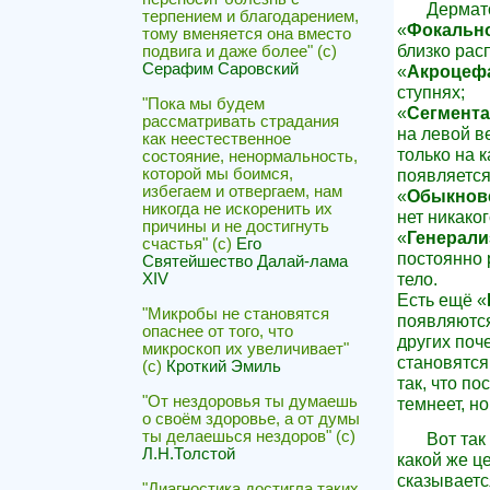
Дермат
терпением и благодарением,
«
Фокальн
тому вменяется она вместо
близко рас
подвига и даже более" (с)
Серафим Саровский
«
Акроцеф
ступнях;
"Пока мы будем
«
Сегмент
рассматривать страдания
на левой в
как неестественное
только на к
состояние, ненормальность,
появляется
которой мы боимся,
избегаем и отвергаем, нам
«
Обыкнов
никогда не искоренить их
нет никаког
причины и не достигнуть
«
Генерали
счастья" (с)
Его
постоянно 
Святейшество Далай-лама
тело.
XIV
Есть ещё «
"Микробы не становятся
появляются
опаснее от того, что
других поч
микроскоп их увеличивает"
становятся
(с)
Кроткий Эмиль
так, что п
"От нездоровья ты думаешь
темнеет, н
о своём здоровье, а от думы
ты делаешься нездоров" (с)
Вот так
Л.Н.Толстой
какой же ц
сказываетс
"Диагностика достигла таких