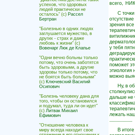
всего, НИК
успехов, что здоровых
людей практически не
С точки
осталось" (с)
Рассел
отсутствие
Бертран
зрения все
"Болезнью в одних людях
терапевтич
заглушается мужество, в
витилижник
других - страх и даже
дерматолог
любовь к жизни" (с)
у тебя пят
Вовенарг Люк де Клапье
деградирую
"Одни вечно больны только
практически
потому, что очень заботятся
поможет это
быть здоровыми, а другие
этиология 
здоровы только потому, что
можно выя
не боятся быть больными"
(с)
Ключевский Василий
Ну, в о
Осипович
столкнулис
"Болезнь человеку дана для
дальше не 
того, чтобы он остановился
классифика
и подумал, туда ли он идет"
терапевтич
(с)
Литвак Михаил
лежать наш
Ефимович
...................
"Отношение человека к
В итоге
миру всегда находит свое
отражение в его отношении к