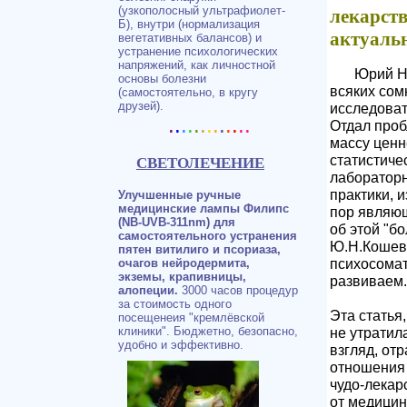
(узкополосный ультрафиолет-
лекарст
Б), внутри (нормализация
актуальн
вегетативных балансов) и
устранение психологических
напряжений, как личностной
Юрий Н
основы болезни
всяких со
(самостоятельно, в кругу
друзей).
исследоват
.
.
.
.
.
.
.
.
.
.
.
..
Отдал проб
массу ценн
статистичес
СВЕТОЛЕЧЕНИЕ
лабораторн
практики, 
Улучшенные ручные
медицинские лампы Филипс
пор являю
(NB-UVB-311nm) для
об этой "бо
самостоятельного устранения
Ю.Н.Кошеве
пятен витилиго и псориаза,
психосомат
очагов нейродермита,
экземы, крапивницы,
развиваем.
алопеции.
3000 часов процедур
за стоимость одного
Эта статья
посещенеия "кремлёвской
не утратил
клиники". Бюджетно, безопасно,
удобно и эффективно.
взгляд, от
отношения 
чудо-лекар
от медицин