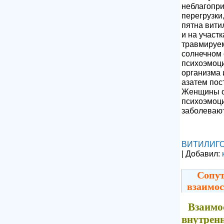
неблагопри
перегрузки
пятна вити
и на участ
травмируем
солнечном 
психоэмоци
организма 
азатем пос
Женщины с 
психоэмоци
заболевают
ВИТИЛИГ
| Добавил:
Сопут
взаимос
Взаимо
внутрен