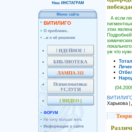
Наш ИНСТАГРАМ
побежда
Меню сайта
А если пят
ВИТИЛИГО
пигментные
этих явлени
О проблеме..
Подробней
..и о её решении
химических
локального
! ИДЕЙНОЕ !
уж что нуж
Тота
БИБЛИОТЕКА
Лечен
Отбе
ЛАМПА-311
Наро
Психосоматика:
(04.200
УСЛУГИ
ВИТИЛИГ
[ ВИДЕО ]
Харькова |
ФОРУМ
Теори
Не хочу больше жить
Информация о сайте
Различ