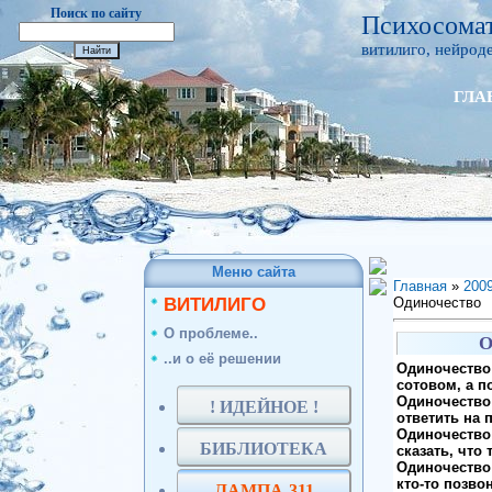
Поиск по сайту
Психосомат
витилиго, нейроде
ГЛА
Меню сайта
Главная
»
200
ВИТИЛИГО
Одиночество
О проблеме..
О
..и о её решении
Одиночество 
сотовом, а п
Одиночество 
! ИДЕЙНОЕ !
ответить на 
Одиночество 
БИБЛИОТЕКА
сказать, что 
Одиночество 
кто-то позво
ЛАМПА-311