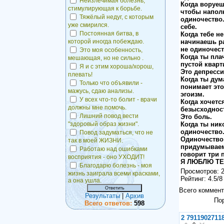
Неизлечимая болезнь,
Когда воруеш
стимулирующая к борьбе.
чтобы напол
Тяжёлый недуг, с которым
одиночество.
уже смирился.
себе.
Постоянная битва, в
Когда тебе н
начинаешь ра
которой иногда побеждаю.
не одиночест
Это моя особенность,
Когда ты пл
мешающая, но не сильно .
пустой кварт
Я и с этим хороша/хорош,
Это депресси
плевать!
Когда ты дум
Только что объявили -
понимает это
мажусь, сдаю анализы.
эгоизм.
У всех что-то болит - врачи
Когда хочетс
должны мне помочь.
безысходност
Лишний повод вести
Это боль.
Когда ты ник
"здоровый образ жизни".
одиночество
Повод задуматься, что не
Одиночество 
так в моей ЖИЗНИ.
придумываем,
Работаю над ошибками
говорит три
восприятия - оно УХОДИТ!
Я ЛЮБЛЮ ТЕ
Благодарю болезнь - моя
Просмотров: 2
жизнь заиграла всеми красками,
Рейтинг: 4.5/8
а она ушла.
Всего коммен
Результаты
|
Архив
По
Всего ответов:
598
2
7911902711