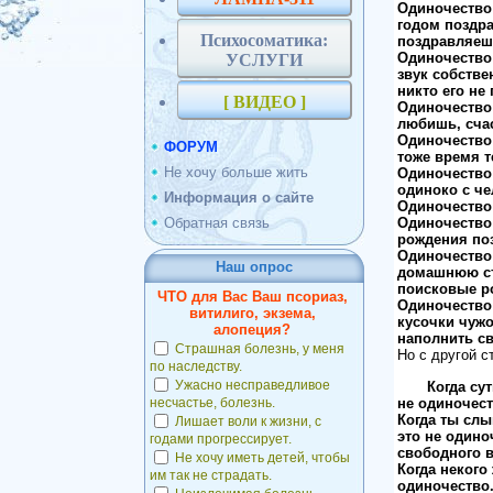
Одиночество 
годом поздра
Психосоматика:
поздравляеш
Одиночество 
УСЛУГИ
звук собстве
никто его не
[ ВИДЕО ]
Одиночество -
любишь, счас
Одиночество -
ФОРУМ
тоже время т
Не хочу больше жить
Одиночество 
одиноко с ч
Информация о сайте
Одиночество 
Обратная связь
Одиночество 
рождения поз
Одиночество 
Наш опрос
домашнюю ст
поисковые р
ЧТО для Вас Ваш псориаз,
Одиночество 
витилиго, экзема,
кусочки чужо
алопеция?
наполнить с
Страшная болезнь, у меня
Но с другой с
по наследству.
Ужасно несправедливое
Когда су
не одиночест
несчастье, болезнь.
Когда ты слы
Лишает воли к жизни, с
это не одино
годами прогрессирует.
свободного 
Не хочу иметь детей, чтобы
Когда некого
им так не страдать.
одиночество.