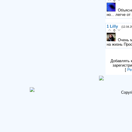
0
Объясни
но... легче от
1
Lilly
(12.04.2
0
Очень м
на жизнь Про
Добавлять 
зарегистр
[
Ре
Copyr