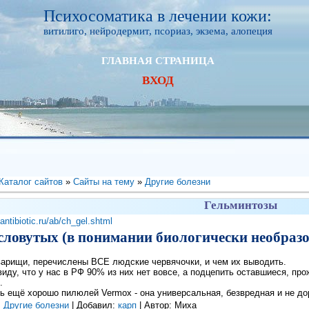
Психосоматика в лечении кожи:
витилиго, нейродермит, псориаз, экзема, алопеция
ГЛАВНАЯ СТРАНИЦА
ВХОД
Каталог сайтов
»
Сайты на тему
»
Другие болезни
Гельминтозы
antibiotic.ru/ab/ch_gel.shtml
словутых (в понимании биологически необраз
варищи, перечислены ВСЕ людские червячочки, и чем их выводить.
иду, что у нас в РФ 90% из них нет вовсе, а подцепить оставшиеся, про
.
ь ещё хорошо пилюлей Vermox - она универсальная, безвредная и не до
:
Другие болезни
| Добавил:
карп
| Автор:
Миха