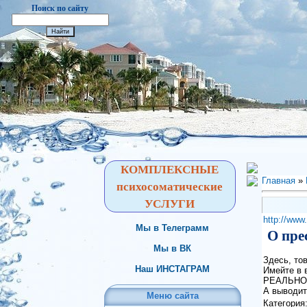
Поиск по сайту
КОМПЛЕКСНЫЕ
Главная
»
психосоматические
УСЛУГИ
http://www.
Мы в Телеграмм
О пре
Мы в ВК
Здесь, то
Наш ИНСТАГРАМ
Имейте в в
РЕАЛЬНО
А выводит
Меню сайта
Категория