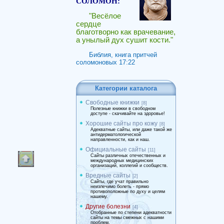
СОЛОМОН:
"Весёлое
сердце
благотворно как врачевание,
а унылый дух сушит кости."
Библия, книга притчей
соломоновых 17:22
Категории каталога
Свободные книжки
[8]
Полезные книжки в свободном
доступе - скачивайте на здоровье!
Хорошие сайты про кожу
[8]
Адекватные сайты, или даже такой же
антидерматологической
направленности, как и наш.
Официальные сайты
[11]
Сайты различных отечественных и
международных медицинских
организаций, коллегий и сообществ.
Вредные сайты
[2]
Сайты, где учат правильно
неизлечимо болеть - прямо
противоположные по духу и целям
нашему.
Другие болезни
[4]
Отобранные по степени адекватности
сайты на темы смежных с нашими
проблем.