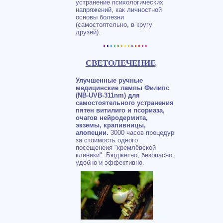
устранение психологических
напряжений, как личностной
основы болезни
(самостоятельно, в кругу
друзей).
.
.
.
.
.
.
.
.
.
.
.
..
СВЕТОЛЕЧЕНИЕ
Улучшенные ручные
медицинские лампы Филипс
(NB-UVB-311nm) для
самостоятельного устранения
пятен витилиго и псориаза,
очагов нейродермита,
экземы, крапивницы,
алопеции.
3000 часов процедур
за стоимость одного
посещенеия "кремлёвской
клиники". Бюджетно, безопасно,
удобно и эффективно.