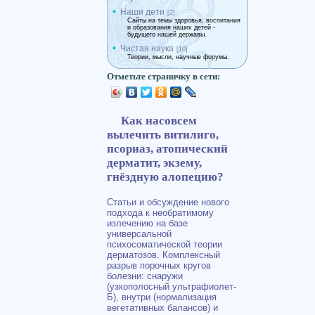
Наши дети
[2]
Сайты на темы здоровья, воспитания
и образования наших детей -
будущего нашей державы.
Чистая наука
[10]
Теории, мысли, научные форумы.
Отметьте страничку в сети:
Как насовсем
вылечить витилиго,
псориаз, атопический
дерматит, экзему,
гнёздную алопецию?
Статьи и обсуждение нового
подхода к необратимому
излечению на базе
универсальной
психосоматической теории
дерматозов. Комплексный
разрыв порочных кругов
болезни: снаружи
(узкополосный ультрафиолет-
Б), внутри (нормализация
вегетативных балансов) и