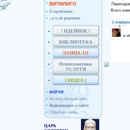
ВИТИЛИГО
Переходо
Всего ком
О проблеме..
..и о её решении
1
madam
0
! ИДЕЙНОЕ !
а ч
БИБЛИОТЕКА
ЛАМПА-311
Психосоматика:
УСЛУГИ
[ ВИДЕО ]
ФОРУМ
Не хочу больше жить
Информация о сайте
Обратная связь
ЦАРЬ