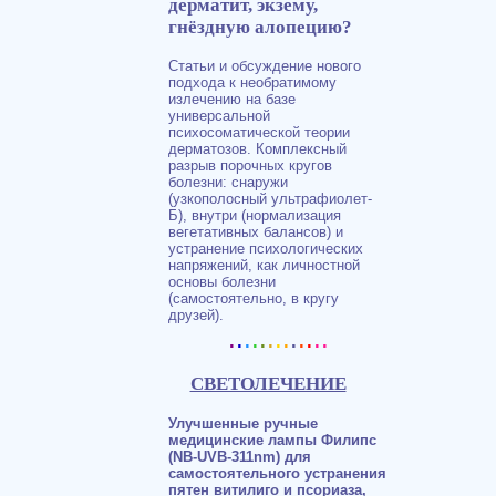
дерматит, экзему,
гнёздную алопецию?
Статьи и обсуждение нового
подхода к необратимому
излечению на базе
универсальной
психосоматической теории
дерматозов. Комплексный
разрыв порочных кругов
болезни: снаружи
(узкополосный ультрафиолет-
Б), внутри (нормализация
вегетативных балансов) и
устранение психологических
напряжений, как личностной
основы болезни
(самостоятельно, в кругу
друзей).
.
.
.
.
.
.
.
.
.
.
.
..
СВЕТОЛЕЧЕНИЕ
Улучшенные ручные
медицинские лампы Филипс
(NB-UVB-311nm) для
самостоятельного устранения
пятен витилиго и псориаза,