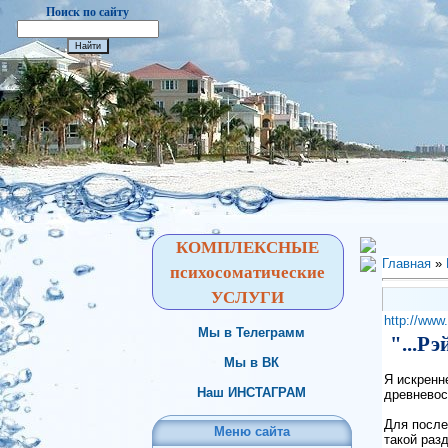
Поиск по сайту
КОМПЛЕКСНЫЕ
Главная
»
психосоматические
УСЛУГИ
http://www.
Мы в Телеграмм
"...Рэ
Мы в ВК
Я искренн
Наш ИНСТАГРАМ
древневос
Для после
Меню сайта
такой раз