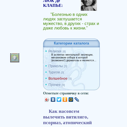
ЛЮК Де
КЛАПЬЕ:
"Болезнью в одних
людях заглушается
мужество, в других - страх и
даже любовь к жизни."
Категории каталога
Религия
[6]
В аспектах ментальной эволюции,
механизмом отбора в которой
(возможно!) дерматозы и являются...
Приколы
[3]
Туризм
[3]
Волшебное
[5]
Прочее
[6]
Отметьте страничку в сети:
Как насовсем
вылечить витилиго,
псориаз, атопический