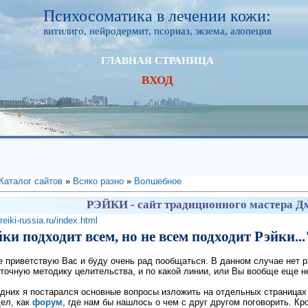
Психосоматика в лечении кожи:
витилиго, нейродермит, псориаз, экзема, алопеция
ГЛАВНАЯ СТРАНИЦА
ВХОД
Каталог сайтов
»
Всяко разно
»
Волшебное
РЭЙКИ - сайт традиционного мастера Д
reiki-russia.ru/index.html
йки подходит всем, но не всем подходит Рэйки...
е приветствую Вас и буду очень рад пообщаться. В данном случае нет р
точную методику целительства, и по какой линии, или Вы вообще еще н
дних я постарался основные вопросы изложить на отдельных страницах 
дел, как
форум
, где нам бы нашлось о чем с друг другом поговорить. К