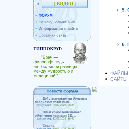
[ ВИДЕО ]
5.
ФОРУМ
Не хочу больше жить
Информация о сайте
Обратная связь
6.
ГИППОКРАТ:
"Врач —
философ; ведь
нет большой разницы
между мудростью и
ФАЙЛЫ
медициной."
САЙТЫ
Новости форума
Действительно ли больные
псориазом хотят выл...
haveyona23
, 29.07.2026--08:36
Опыт самостоятельного
облучения лампами 311 ...
zarinaimang
, 12.06.2026--16:49
Седина
zarinaimang
, 10.06.2026--16:51