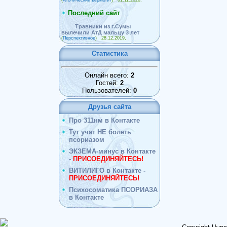
Последний сайт
Травники из г.Сумы
вылечили АтД мальцу 3 лет
(
Перспективное
) 28.12.2019,
Статистика
Онлайн всего:
2
Гостей:
2
Пользователей:
0
Друзья сайта
Про 311нм в Контакте
Тут учат НЕ болеть
псориазом
ЭКЗЕМА-минус в Контакте
-
ПРИСОЕДИНЯЙТЕСЬ!
ВИТИЛИГО в Контакте -
ПРИСОЕДИНЯЙТЕСЬ!
Психосоматика ПСОРИАЗА
в Контакте