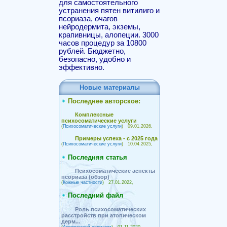
для самостоятельного
устранения пятен витилиго и
псориаза, очагов
нейродермита, экземы,
крапивницы, алопеции. 3000
часов процедур за 10800
рублей. Бюджетно,
безопасно, удобно и
эффективно.
Новые материалы
Последнее авторское:
Комплексные
психосоматические услуги
(
Психосоматические услуги
) 09.01.2026,
Примеры успеха - с 2025 года
(
Психосоматические услуги
) 10.04.2025,
Последняя статья
Психосоматические аспекты
псориаза (обзор)
(
Кожные частности
) 27.01.2022,
Последний файл
Роль психосоматических
расстройств при атопическом
дерм...
(
Атопический дерматит
) 01.11.2020,