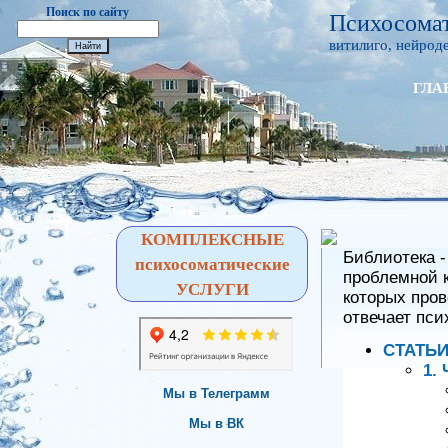
Поиск по сайту
Психосомат
витилиго, нейроде
ГЛА
КОМПЛЕКСНЫЕ
Библиотека -
психосоматические
проблемной 
УСЛУГИ
которых пров
отвечает пс
СТАТЬ
1.
Мы в Телеграмм
Мы в ВК