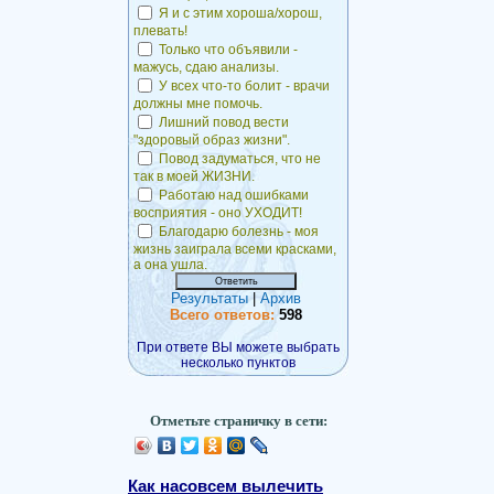
Я и с этим хороша/хорош,
плевать!
Только что объявили -
мажусь, сдаю анализы.
У всех что-то болит - врачи
должны мне помочь.
Лишний повод вести
"здоровый образ жизни".
Повод задуматься, что не
так в моей ЖИЗНИ.
Работаю над ошибками
восприятия - оно УХОДИТ!
Благодарю болезнь - моя
жизнь заиграла всеми красками,
а она ушла.
Результаты
|
Архив
Всего ответов:
598
При ответе ВЫ можете выбрать
несколько пунктов
Отметьте страничку в сети:
Как насовсем вылечить