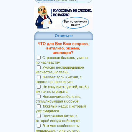
Ответьте:
ЧТО для Вас Ваш псориаз,
витилиго, экзема,
алопеция?
Страшная болезнь, у меня
по наследству.
Ужасно несправедливое
несчастье, болезнь.
Лишает воли к жизни, с
годами прогрессирует.
Не хочу иметь детей, чтобы
им так не страдать.
Неизлечимая болезнь,
стимулирующая к борьбе.
Тяжёлый недуг, с которым
уже смирился.
Постоянная битва, в
которой иногда побеждаю.
Это моя особенность,
мешающая, но не сильно .