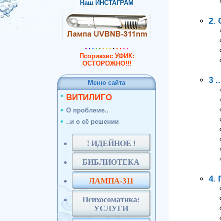
Наш ИНСТАГРАМ
2.
.
.
.
.
.
.
.
.
.
.
.
..
Псориазис УФИК:
ОСТОРОЖНО!!!
3 
Меню сайта
ВИТИЛИГО
О проблеме..
..и о её решении
! ИДЕЙНОЕ !
БИБЛИОТЕКА
4.
ЛАМПА-311
Психосоматика:
УСЛУГИ