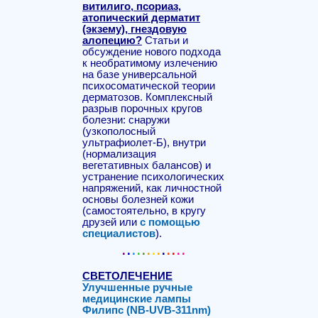
витилиго, псориаз,
атопический дерматит
(экзему), гнездовую
алопецию?
Статьи и
обсуждение нового подхода
к необратимому излечению
на базе универсальной
психосоматической теории
дерматозов. Комплексный
разрыв порочных кругов
болезни: снаружи
(узкополосный
ультрафиолет-Б), внутри
(нормализация
вегетативных балансов) и
устранение психологических
напряжений, как личностной
основы болезней кожи
(самостоятельно, в кругу
друзей или
с помощью
специалистов
).
.
.
.
.
.
.
.
.
.
.
.
..
СВЕТОЛЕЧЕНИЕ
Улучшенные ручные
медицинские лампы
Филипс (NB-UVB-311nm)