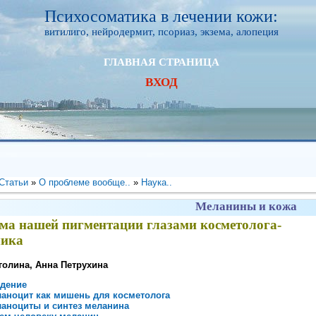
Психосоматика в лечении кожи:
витилиго, нейродермит, псориаз, экзема, алопеция
ГЛАВНАЯ СТРАНИЦА
ВХОД
Статьи
»
О проблеме вообще..
»
Наука..
Меланины и кожа
ма нашей пигментации глазами косметолога-
мика
голина, Анна Петрухина
дение
аноцит как мишень для косметолога
аноциты и синтез меланина