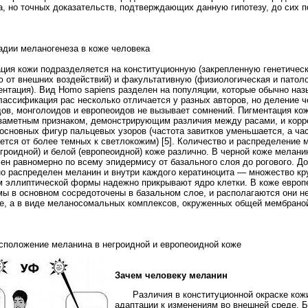
а, но точных доказательств, подтверждающих данную гипотезу, до сих пор
тадии меланогенеза в коже человека
ция кожи подразделяется на конституционную (закрепленную генетическ
 от внешних воздействий) и факультативную (физиологическая и патол
ентация). Вид Homo sapiens разделен на популяции, которые обычно на
лассификация рас несколько отличается у разных авторов, но деление 
дов, монголоидов и европеоидов не вызывает сомнений. Пигментация ко
заметным признаком, демонстрирующим различия между расами, и корр
основных фигур пальцевых узоров (частота завитков уменьшается, а ча
ется от более темных к светлокожим) [5]. Количество и распределение 
егроидной) и белой (европеоидной) коже различно. В черной коже мелани
ен равномерно по всему эпидермису от базального слоя до рогового. Д
о распределен меланин и внутри каждого кератиноцита — множество кр
 эллиптической формы надежно прикрывают ядро клетки. В коже европ
ы в основном сосредоточены в базальном слое, и располагаются они н
е, а в виде меланосомальных комплексов, окруженных общей мембраной 
асположение меланина в негроидной и европеоидной коже
Зачем человеку меланин
Различия в конституционной окраске кож
адаптации к изменениям во внешней среде. Б