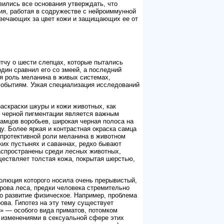
вились все основания утверждать, что
ия, работая в содружестве с нейроиммунной
отвечающих за цвет кожи и защищающих ее от
итчу о шести слепцах, которые пытались
один сравнил его со змеей, а последний
ая роль меланина в живых системах,
событиям. Узкая специализация исследований
раскраски шкуры и кожи животных, как
ть черной пигментации является важным
самцов воробьев, широкая черная полоса на
. Более яркая и контрастная окраска самца
опротективной роли меланина в животном
ких пустынях и саваннах, редко бывают
распространены среди лесных животных,
ествляет толстая кожа, покрытая шерстью,
олюция которого носила очень прерывистый,
рова леса, предки человека стремительно
ло развитие физическое. Например, проблема
ова. Гипотез на эту тему существует
» — особого вида приматов, потомком
я изменениями в сексуальной сфере этих