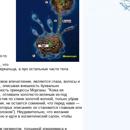
,
о-то
, что
ркальца, а про остальные части тела
вое впечатление, являются глаза, волосы и
я, описывая внешность буквально
ность принцессы Морганы: "Кожа ее
, отливали золотисто-зеленым из-под
тив по спине золотой волной, только убрав
ия, не остается сомнений, что перед нами —
которых описаниях он становится главным или
олоком”). Неудивительно, что желание
но и идти в косметический салон, чтобы
м пигментов, толщиной эпидермиса и