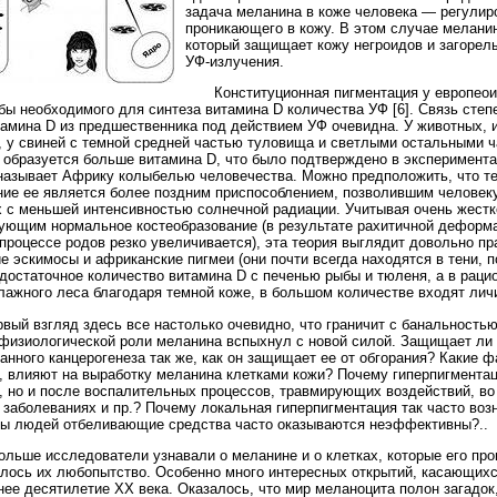
задача меланина в коже человека — регулир
проникающего в кожу. В этом случае меланин
который защищает кожу негроидов и загорел
УФ-излучения.
Конституционная пигментация у европеоид
бы необходимого для синтеза витамина D количества УФ [6]. Связь степ
тамина D из предшественника под действием УФ очевидна. У животных
, у свиней с темной средней частью туловища и светлыми остальными ча
 образуется больше витамина D, что было подтверждено в экспериментах 
называет Африку колыбелью человечества. Можно предположить, что те
ние ее является более поздним приспособлением, позволившим человеку 
х с меньшей интенсивностью солнечной радиации. Учитывая очень жестк
ующим нормальное костеобразование (в результате рахитичной деформа
 процессе родов резко увеличивается), эта теория выглядит довольно п
е эскимосы и африканские пигмеи (они почти всегда находятся в тени, 
достаточное количество витамина D с печенью рыбы и тюленя, а в рац
лажного леса благодаря темной коже, в большом количестве входят личи
рвый взгляд здесь все настолько очевидно, что граничит с банальность
 физиологической роли меланина вспыхнул с новой силой. Защищает ли 
анного канцерогенеза так же, как он защищает ее от обгорания? Какие ф
, влияют на выработку меланина клетками кожи? Почему гиперпигментац
, но и после воспалительных процессов, травмирующих воздействий, во 
 заболеваниях и пр.? Почему локальная гиперпигментация так часто воз
пы людей отбеливающие средства часто оказываются неэффективны?..
ольше исследователи узнавали о меланине и о клетках, которые его про
лось их любопытство. Особенно много интересных открытий, касающихс
нее десятилетие ХХ века. Оказалось, что мир меланоцита полон загадок