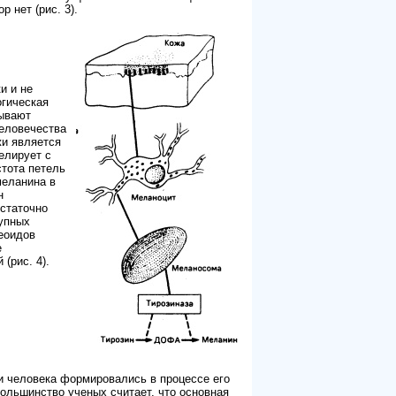
 нет (рис. 3).
и и не
огическая
зывают
человечества
жи является
елирует с
стота петель
меланина в
н
остаточно
упных
еоидов
е
(рис. 4).
и человека формировались в процессе его
ольшинство ученых считает, что основная