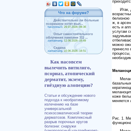
приходитс
Итак,
Что на форуме?
возрастны
белизною 
Действительно ли больные
ж, в арсе
псориазом хотят выл...
есть и ап
haveyona23
, 29.07.2026--08:36
услугам с
Опыт самостоятельного
задумываю
облучения лампами 311 ...
отбеливаю
zarinaimang
, 12.06.2026--16:49
можно ожи
Седина
принесло 
zarinaimang
, 10.06.2026--16:51
процессы,
необходим
Как насовсем
вылечить витилиго,
Меланоци
псориаз, атопический
дерматит, экзему,
Мелан
базальных
гнёздную алопецию?
кератиноц
меланоцит
Статьи и обсуждение нового
коже белы
подхода к необратимому
меняется 
излечению на базе
универсальной
психосоматической теории
дерматозов. Комплексный
Рис. 1. М
разрыв порочных кругов
функцион
болезни: снаружи
(узкополосный ультрафиолет-
Мелан