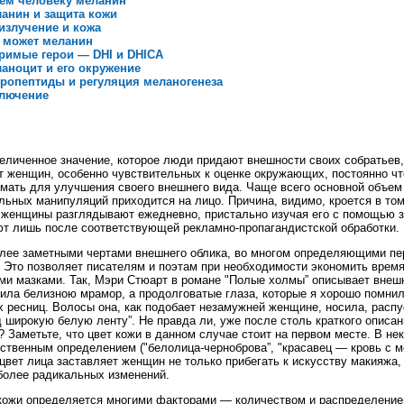
ем человеку меланин
анин и защита кожи
излучение и кожа
 может меланин
римые герои — DHI и DHICA
аноцит и его окружение
ропептиды и регуляция меланогенеза
лючение
еличенное значение, которое люди придают внешности своих собратьев
т женщин, особенно чувствительных к оценке окружающих, постоянно чт
мать для улучшения своего внешнего вида. Чаще всего основной объем
льных манипуляций приходится на лицо. Причина, видимо, кроется в том
 женщины разглядывают ежедневно, пристально изучая его с помощью зе
т лишь после соответствующей рекламно-пропагандистской обработки.
лее заметными чертами внешнего облика, во многом определяющими пер
. Это позволяет писателям и поэтам при необходимости экономить врем
ми мазками. Так, Мэри Стюарт в романе "Полые холмы” описывает внеш
ила белизною мрамор, а продолговатые глаза, которые я хорошо помнил
 ресниц. Волосы она, как подобает незамужней женщине, носила, распус
д широкую белую ленту”. Не правда ли, уже после столь краткого описан
? Заметьте, что цвет кожи в данном случае стоит на первом месте. В не
ственным определением ("белолица-черноброва”, "красавец — кровь с м
цвет лица заставляет женщин не только прибегать к искусству макияжа, 
более радикальных изменений.
кожи определяется многими факторами — количеством и распределение