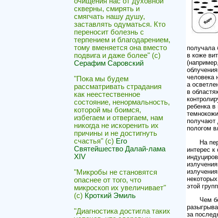
очищения нас от духовной
скверны, смирять и
смягчать нашу душу,
заставлять одуматься. Кто
переносит болезнь с
терпением и благодарением,
тому вменяется она вместо
получала 
подвига и даже более" (с)
в коже ви
(например
Серафим Саровский
облучения
человека 
"Пока мы будем
а осветле
рассматривать страдания
в областя
как неестественное
контролир
состояние, ненормальность,
ребенка в
которой мы боимся,
темнокожи
избегаем и отвергаем, нам
получают 
никогда не искоренить их
пологом в
причины и не достигнуть
счастья" (с)
Его
На пе
Святейшество Далай-лама
интерес к
XIV
индуциров
излучения
излучения
"Микробы не становятся
некоторых
опаснее от того, что
этой груп
микроскоп их увеличивает"
(с)
Кроткий Эмиль
Чем б
разыгрыва
"Диагностика достигла таких
за послед