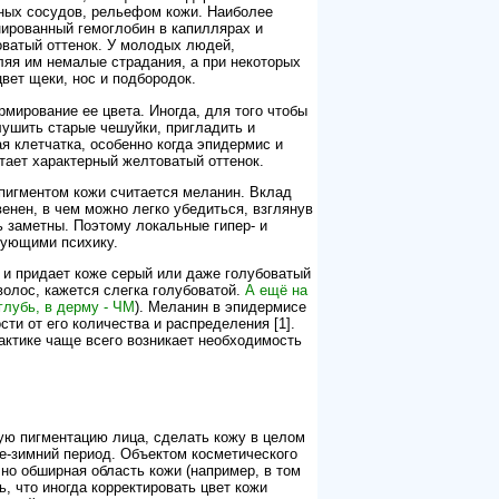
сных сосудов, рельефом кожи. Наиболее
нированный гемоглобин в капиллярах и
оватый оттенок. У молодых людей,
ляя им немалые страдания, а при некоторых
ет щеки, нос и подбородок.
рмирование ее цвета. Иногда, для того чтобы
лушить старые чешуйки, пригладить и
я клетчатка, особенно когда эпидермис и
тает характерный желтоватый оттенок.
 пигментом кожи считается меланин. Вклад
нен, в чем можно легко убедиться, взглянув
ь заметны. Поэтому локальные гипер- и
рующими психику.
 и придает коже серый или даже голубоватый
волос, кажется слегка голубоватой.
А ещё на
глубь, в дерму - ЧМ
). Меланин в эпидермисе
ти от его количества и распределения [1].
актике чаще всего возникает необходимость
ую пигментацию лица, сделать кожу в целом
не-зимний период. Объектом косметического
чно обширная область кожи (например, в том
, что иногда корректировать цвет кожи