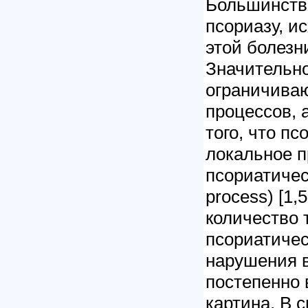
Большинств
псориазу, и
этой болезн
Значительно
ограничива
процессов, 
того, что пс
локальное п
псориатичес
process) [1,
количество 
псориатиче
нарушения в
постепенно 
картина. В с