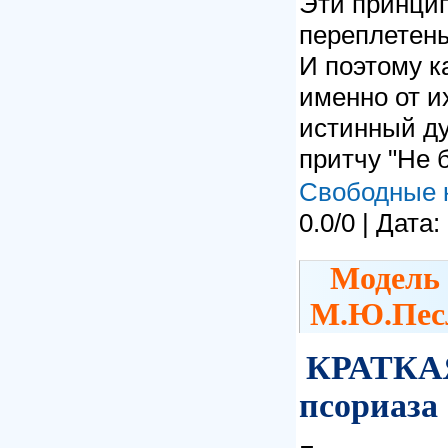
Эти принци
переплетены
И поэтому 
именно от и
истинный ду
притчу "Не 
Свободные 
0.0/0 | Дата:
Модель 
М.Ю.Пес
КРАТКАЯ
псориаза