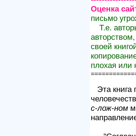
Оценка сай
письмо угр
Т.е. автор
авторством,
своей книго
копирование"
плохая или 
============
Эта книга п
человечеств
с-лож-ном
м
направление