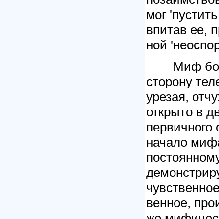
мог 'пустить
впитав ее, 
ной 'неоспо
Миф боле
сторону тел
урезая, отч
открыто в д
первичного 
начало мифа
постоянном
демонстрир
чувственное
венное, про
же мифическ