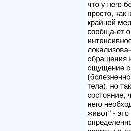
что у него 
просто, как 
крайней мер
сообща-ет 
интенсивнос
локализован
обращения к
ощущение оз
(болезненно
тела), но та
состояние, 
него необхо
живот" - эт
определенн