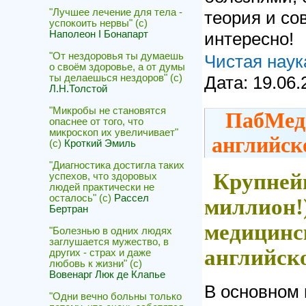
"Лучшее лечение для тела -
теория и со
успокоить нервы" (с)
интересно!
Наполеон I Бонапарт
"От нездоровья ты думаешь
Чистая наук
о своём здоровье, а от думы
Дата:
19.06.
ты делаешься нездоров" (с)
Л.Н.Толстой
"Микробы не становятся
ПабМед 
опаснее от того, что
микроскоп их увеличивает"
английск
(с)
Кроткий Эмиль
"Диагностика достигла таких
Крупнейш
успехов, что здоровых
людей практически не
осталось" (с)
Рассел
миллион!
Бертран
медицинс
"Болезнью в одних людях
заглушается мужество, в
английск
других - страх и даже
любовь к жизни" (с)
Вовенарг Люк де Клапье
В основном 
"Одни вечно больны только