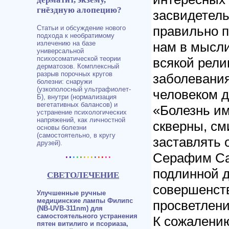
гнёздную алопецию?
засвидетель
правильно п
Статьи и обсуждение нового
подхода к необратимому
нам в мысли
излечению на базе
универсальной
психосоматической теории
всякой рели
дерматозов. Комплексный
разрыв порочных кругов
заболевани
болезни: снаружи
(узкополосный ультрафиолет-
человеком д
Б), внутри (нормализация
вегетативных балансов) и
«Болезнь им
устранение психологических
напряжений, как личностной
скверны, см
основы болезни
(самостоятельно, в кругу
заставлять 
друзей).
.
.
.
.
.
.
.
.
.
.
.
..
Серафим Сар
подлинной д
СВЕТОЛЕЧЕНИЕ
совершенств
Улучшенные ручные
медицинские лампы Филипс
просветлени
(NB-UVB-311nm) для
самостоятельного устранения
К сожалению
пятен витилиго и псориаза,