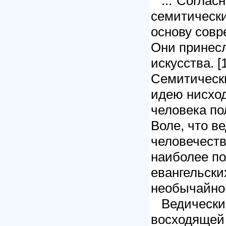
..."Согласн
семитически
основу совр
Они принесл
искусства. [1
Семитическ
идею нисхо
человека по
Воле, что в
человечеств
наиболее по
евангельски
необычайной
Ведический
восходящей