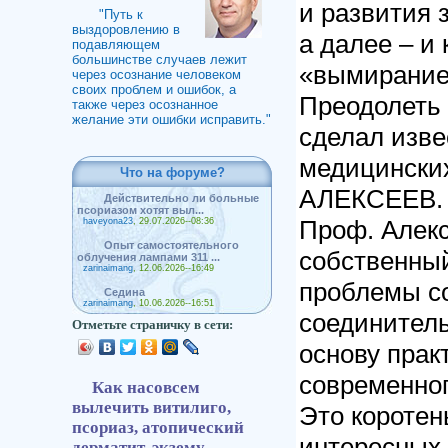
и развития 
"Путь к
выздоровлению в
а далее – и
подавляющем
большинстве случаев лежит
«вымирание
через осознание человеком
своих проблем и ошибок, а
Преодолеть 
также через осознанное
желание эти ошибки исправить."
сделал изве
медицинских
Что на форуме?
АЛЕКСЕЕВ.
Действительно ли больные
псориазом хотят выл...
Проф. Алекс
haveyona23
, 29.07.2026--08:36
Опыт самостоятельного
собственный
облучения лампами 311 ...
zarinaimang
, 12.06.2026--16:49
проблемы со
Седина
zarinaimang
, 10.06.2026--16:51
соединитель
Отметьте страничку в сети:
основу прак
современног
Как насовсем
вылечить витилиго,
Это коротен
псориаз, атопический
интересных 
дерматит, экзему,