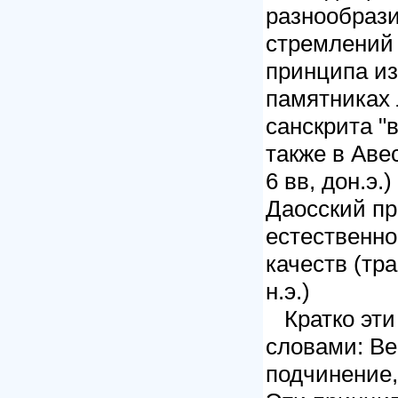
разнообраз
стремлений 
принципа из
памятниках 
санскрита "ве
также в Авес
6 вв, дон.э.)
Даосский пр
естественно
качеств (тра
н.э.)
Кратко эти
словами: Ве
подчинение,