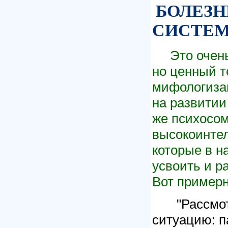
БОЛЕЗН
СИСТЕ
Это очень
но ценный т
мифологизац
на развитии 
же психосом
высокоинтел
которые в н
усвоить и р
Вот примерны
"Рассмот
ситуацию: п