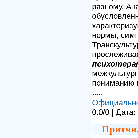
разному. Ан
обусловлен
характеризу
нормы, симп
Транскульту
прослежива
психотера
межкультур
пониманию 
.....
Официальн
0.0/0 | Дата:
Притчи.