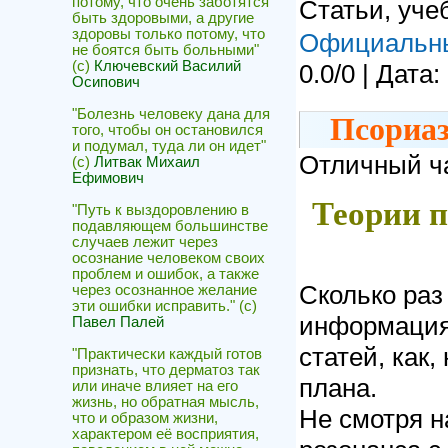
потому, что очень заботятся
Статьи, уче
быть здоровыми, а другие
здоровы только потому, что
Официальн
не боятся быть больными"
(с)
Ключевский Василий
0.0/0 | Дата:
Осипович
"Болезнь человеку дана для
Псориаз
того, чтобы он остановился
и подумал, туда ли он идет"
Отличный ча
(с)
Литвак Михаил
Ефимович
Теории п
"Путь к выздоровлению в
подавляющем большинстве
случаев лежит через
осознание человеком своих
проблем и ошибок, а также
Сколько раз
через осознанное желание
эти ошибки исправить." (с)
информация
Павел Палей
статей, как,
"Практически каждый готов
признать, что дерматоз так
плана.
или иначе влияет на его
жизнь, но обратная мысль,
Не смотря н
что и образом жизни,
характером её восприятия,