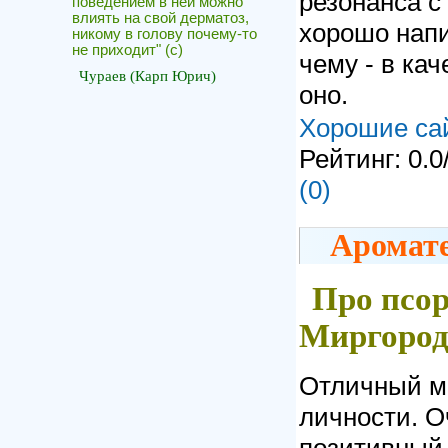
резонанса с
поведением в ней можно
влиять на свой дерматоз,
хорошо напи
никому в голову почему-то
не приходит" (c)
чему - в ка
Чураев (Карп Юрич)
оно.
Хорошие са
Рейтинг: 0.0
(0)
Аромате
Про псор
Миргород
Отличный ма
личности. О
позитивный