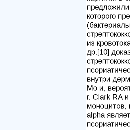
предложили 
которого пр
(бактериальн
стрептококк
из кровотока
др.[10] док
стрептококк
псориатиче
внутри дер
Mo и, вероя
г. Clark RA 
моноцитов, 
alpha являе
псориатичес