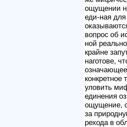
ощущении не
еди-ная для 
оказываются
вопрос об и
ной реально
крайне запу
наготове, ч
означающее 
конкретное 
уловить миф
единения оз
ощущение, с
за природну
рехода в об