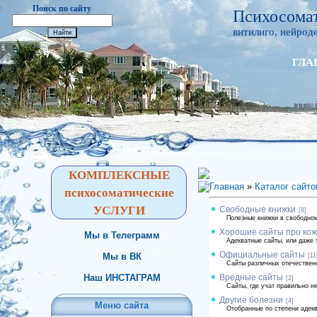
Поиск по сайту
Психосомат
витилиго, нейроде
ГЛА
КОМПЛЕКСНЫЕ
Главная
»
Каталог сайто
психосоматические
УСЛУГИ
Свободные книжки
[8]
Полезные книжки в свободном
Хорошие сайты про кож
Мы в Телеграмм
Адекватные сайты, или даже 
Официальные сайты
Мы в ВК
[11
Сайты различных отечествен
Наш ИНСТАГРАМ
Вредные сайты
[2]
Сайты, где учат правильно н
Другие болезни
[4]
Меню сайта
Отобранные по степени адек