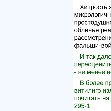
Хитрость 
мифологично
простодушно
обличье ре
рассмотрени
фальши-вой,
И так дал
переоценить
- не менее н
В более п
витилиго из
почитать н
295-1