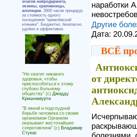
очагов нейродермита,
наработки А
экземы, крапивницы,
алопеции.
3000 часов процедур
невостребов
за стоимость одного
посещенеия "кремлёвской
Другие боле
клиники". Бюджетно, безопасно,
удобно и эффективно.
Дата:
20.09.
ВСЁ пр
Антиокс
"Не хватит никакого
от дирек
здоровья, чтобы
приспособиться к этому
антиокси
глубоко больному
обществу" (с)
Джидду
Александ
Кришнамурти
"В явной и подспудной
борьбе человека со своим
Исчерпываю
организмом Организм
оказывает жесточайшее
раскрывающе
сопротивлени" (с)
Владимир
Стукас
болезнями, 