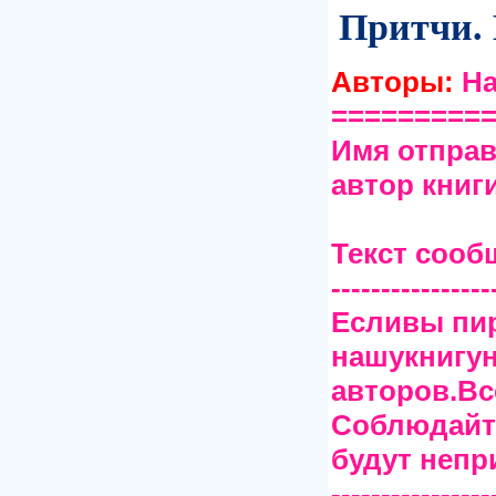
Притчи. 
Авторы:
На
=========
Имя отправ
автор книг
Текст сооб
----------------
Есливы пи
нашукнигун
авторов.В
Соблюдайте
будут непр
----------------