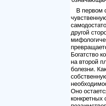
В первом 
чувственную
самодостато
другой стор
мифологиче
превращаетс
Богатство к
на второй п
болезни. Ка
собственную
необходимос
Оно остаетс
конкретных 
позаимствов