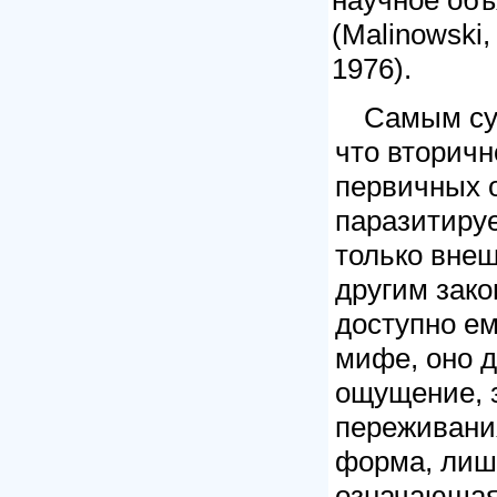
научное объ
(
Malinowski
,
1976).
Самым су
что вторичн
первичных о
паразитиру
только внеш
другим зако
доступно е
мифе, оно д
ощущение, 
пережива
ни
форма, лиш
означающая