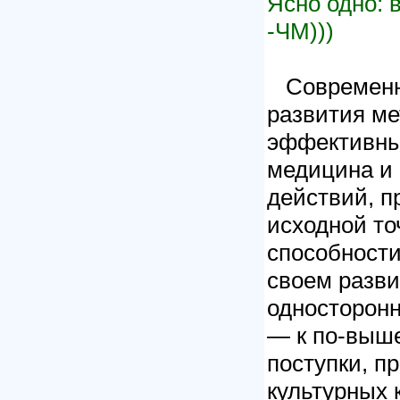
Ясно одно: 
-ЧМ)))
Современна
развития ме
эффективны
медицина и 
действий, п
исходной то
способности
своем разв
односторонн
— к по-выше
поступки, п
культурных 