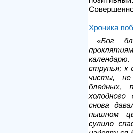
Совершенно 
Хроника по
«Бог бл
проклятия
календарю
струпья; к
чисты, не
бледных, 
холодного
снова дава
пышном цв
сулило спа
надеяться б