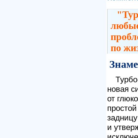
"Тур
любые
пробл
по жи
Знаме
Турбо
новая с
от глюк
простой
задницу
и утвер
исключе