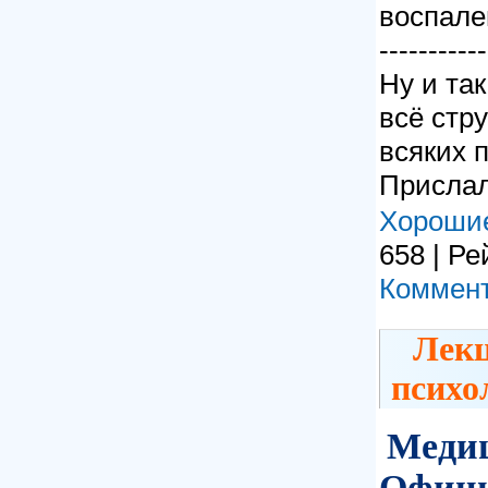
воспале
-----------
Ну и та
всё стру
всяких 
Прислал
Хорошие
658 | Ре
Коммент
Лекц
психо
Медиц
Офици