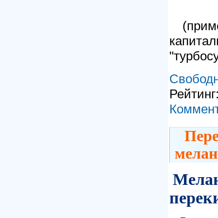
(прим
капитал
"турбосу
Свободн
Рейтинг:
Коммент
Пере
мелан
Мелан
перек