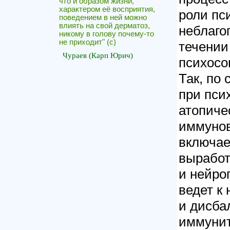
что и образом жизни,
характером её восприятия,
роли пс
поведением в ней можно
влиять на свой дерматоз,
неблаго
никому в голову почему-то
не приходит" (c)
течении
Чураев (Карп Юрич)
психосо
Так, по
при пси
атопиче
иммунов
включае
выработ
и нейро
ведет к
и дисба
иммунит