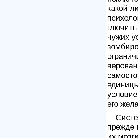
какой л
психоло
глючить
чужих у
зомбиро
огранич
верован
самосто
единицы
условие 
его жел
Систе
прежде в
их мозг