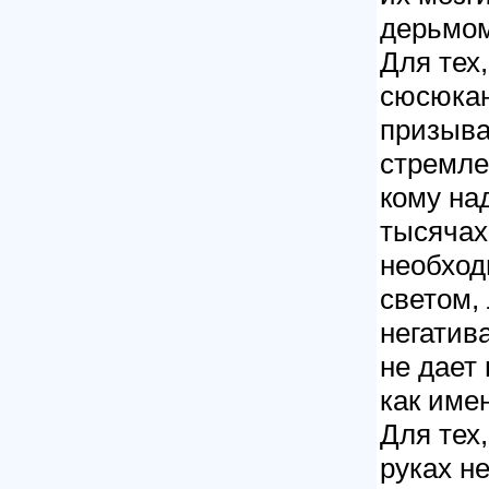
дерьмом
Для тех
сюсюкан
призыва
стремле
кому на
тысячах
необход
светом,
негатив
не дает 
как имен
Для тех
руках н