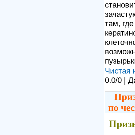
станови
зачасту
там, где
кератин
клеточн
возможн
пузырьк
Чистая 
0.0/0 | 
Приз
по че
Приз