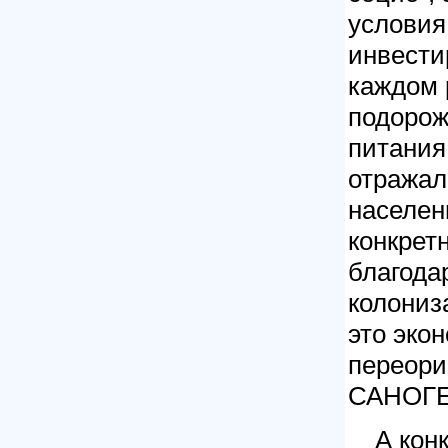
условия
инвести
каждом 
подорож
питания
отражал
населен
конкрет
благода
колониз
это эко
переор
САНОГ
А кон