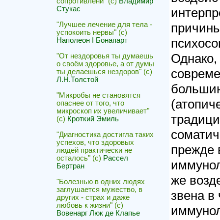
сопротивлени" (с)
Владимир
Стукас
интерпр
причины
"Лучшее лечение для тела -
успокоить нервы" (с)
психосо
Наполеон I Бонапарт
Однако,
"От нездоровья ты думаешь
о своём здоровье, а от думы
совреме
ты делаешься нездоров" (с)
Л.Н.Толстой
большин
"Микробы не становятся
(атопиче
опаснее от того, что
микроскоп их увеличивает"
традици
(с)
Кроткий Эмиль
соматич
"Диагностика достигла таких
успехов, что здоровых
прежде 
людей практически не
осталось" (с)
Рассел
иммунол
Бертран
же возд
"Болезнью в одних людях
заглушается мужество, в
звена в
других - страх и даже
любовь к жизни" (с)
иммунол
Вовенарг Люк де Клапье