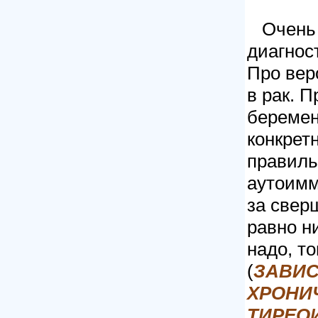
Очень м
диагнос
Про вер
в рак. 
беремен
конкрет
правиль
аутоимм
за свер
равно н
надо, т
(
ЗАВИС
ХРОНИ
ТИРЕО