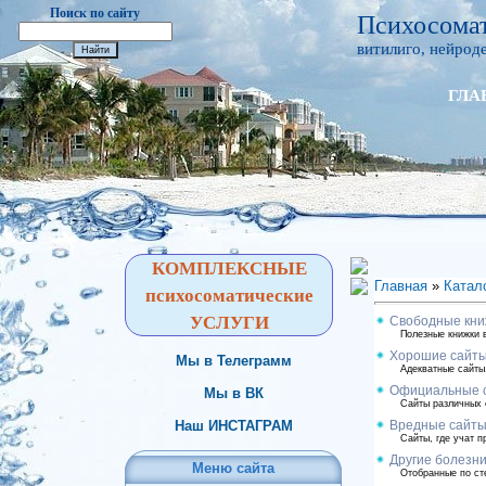
Поиск по сайту
Психосомат
витилиго, нейроде
ГЛА
КОМПЛЕКСНЫЕ
Главная
»
Катал
психосоматические
УСЛУГИ
Свободные кни
Полезные книжки в
Хорошие сайты
Мы в Телеграмм
Адекватные сайты,
Официальные 
Мы в ВК
Сайты различных 
Наш ИНСТАГРАМ
Вредные сайт
Сайты, где учат 
Другие болезн
Меню сайта
Отобранные по ст