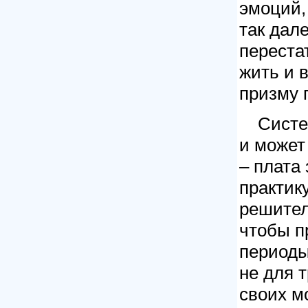
эмоций,
так дале
переста
жить и 
призму г
Систе
и может
– плата
практик
решител
чтобы п
периоды
не для т
своих м