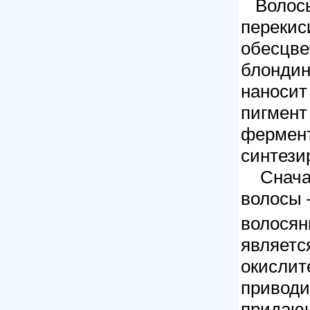
Волосы 
перекис
обесцве
блондин
наносит
пигмент
фермент
синтези
Сначала
волосы 
волосян
являетс
окислит
приводи
придающ