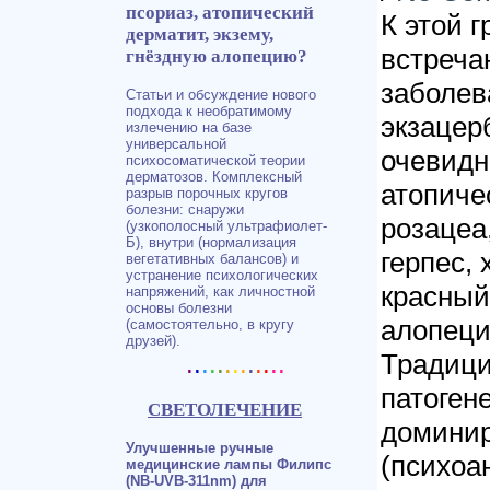
псориаз, атопический
К этой 
дерматит, экзему,
встреча
гнёздную алопецию?
заболев
Статьи и обсуждение нового
подхода к необратимому
экзацер
излечению на базе
универсальной
очевидн
психосоматической теории
дерматозов. Комплексный
атопиче
разрыв порочных кругов
болезни: снаружи
розацеа
(узкополосный ультрафиолет-
Б), внутри (нормализация
герпес,
вегетативных балансов) и
устранение психологических
красный
напряжений, как личностной
основы болезни
алопеци
(самостоятельно, в кругу
друзей).
Традици
.
.
.
.
.
.
.
.
.
.
.
..
патоген
СВЕТОЛЕЧЕНИЕ
доминир
Улучшенные ручные
(психоа
медицинские лампы Филипс
(NB-UVB-311nm) для