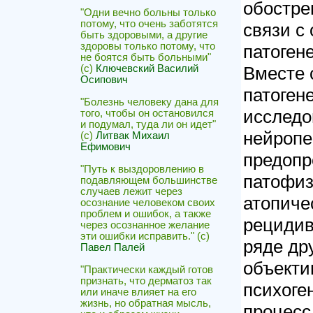
обостре
"Одни вечно больны только
потому, что очень заботятся
связи с
быть здоровыми, а другие
здоровы только потому, что
патогене
не боятся быть больными"
Вместе 
(с)
Ключевский Василий
Осипович
патоген
"Болезнь человеку дана для
исследо
того, чтобы он остановился
и подумал, туда ли он идет"
нейропе
(с)
Литвак Михаил
Ефимович
предопр
"Путь к выздоровлению в
патофиз
подавляющем большинстве
случаев лежит через
атопиче
осознание человеком своих
проблем и ошибок, а также
рецидив
через осознанное желание
эти ошибки исправить." (с)
ряде др
Павел Палей
объекти
"Практически каждый готов
признать, что дерматоз так
психоге
или иначе влияет на его
жизнь, но обратная мысль,
процесс