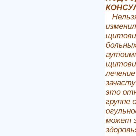
КОНСУ
Нельзя
изменил
щитовид
больных
аутоим
щитови
лечение
зачасту
это отн
группе 
огульно
может з
здоровь