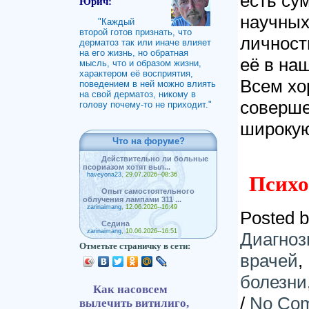
есть су
Юрич:
научных
"Каждый
второй готов признать, что
личност
дерматоз так или иначе влияет
на его жизнь, но обратная
её в на
мысль, что и образом жизни,
характером её восприятия,
Всем хо
поведением в ней можно влиять
на свой дерматоз, никому в
соверше
голову почему-то не приходит."
широкую
Что на форуме?
Действительно ли больные
псориазом хотят выл...
haveyona23
, 29.07.2026--08:36
Психо
Опыт самостоятельного
облучения лампами 311 ...
zarinaimang
, 12.06.2026--16:49
Posted 
Седина
zarinaimang
, 10.06.2026--16:51
Диагно
Отметьте страничку в сети:
врачей
,
болезни
Как насовсем
/
No Co
вылечить витилиго,