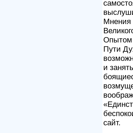
самосто
выслуши
Мнения 
Великог
Опытом
Пути Ду
возможн
и занят
боящиес
возмуще
воображ
«Единст
беспоко
сайт.