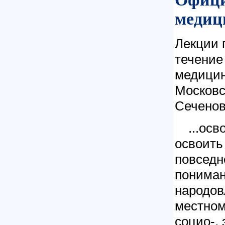
медиц
Лекции 
течение
медицин
Московс
Сечено
...ос
освоить
повседн
пониман
народов
местном
социо-, 