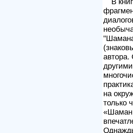
В кни
фрагмен
диалого
необыча
"Шамана
(знаков
автора.
другими
многоч
практик
на окру
только 
«Шаман 
впечатл
Однажды