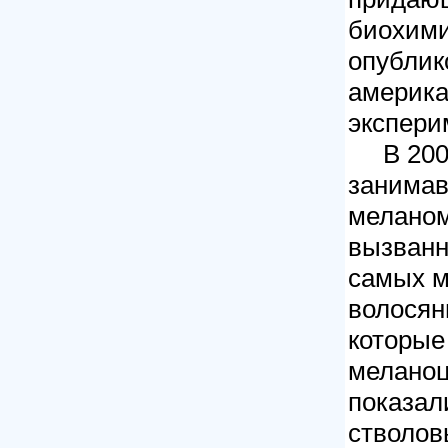
биохими
опублик
америка
экспери
В 2002 
занима
меланом
вызванн
самых м
волосян
которые
меланоц
показали
стволов