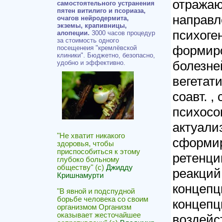
отражаю
самостоятельного устранения
пятен витилиго и псориаза,
направл
очагов нейродермита,
экземы, крапивницы,
психоге
алопеции.
3000 часов процедур
за стоимость одного
формиро
посещенеия "кремлёвской
клиники". Бюджетно, безопасно,
болезне
удобно и эффективно.
вегетати
соавт. 
психосо
актуали
"Не хватит никакого
сформир
здоровья, чтобы
приспособиться к этому
ретенци
глубоко больному
обществу" (с)
Джидду
реакций,
Кришнамурти
концепц
"В явной и подспудной
борьбе человека со своим
концепц
организмом Организм
оказывает жесточайшее
воздейс