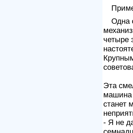
Приме
Одна 
механиз
четыре 
настоят
Крупным
советов
Эта сме
машина 
станет 
неприят
- Я не 
семнадц