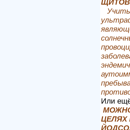
ЩИТОВ
Учиты
ультра
являющ
солнечн
провоц
заболев
эндемич
аутоим
пребыва
против
Или ещё
МОЖНО
ЦЕЛЯХ
ЙОДСО