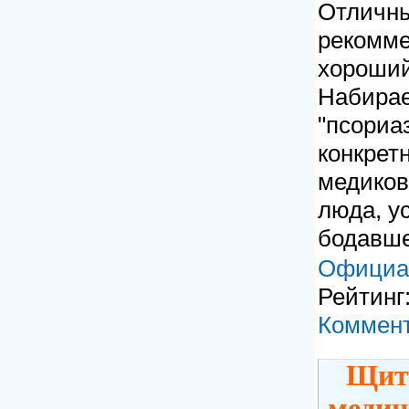
Отличны
рекомме
хороший
Набирае
"псориаз
конкрет
медиков,
люда, у
бодавше
Официа
Рейтинг:
Коммент
Щит
медиц