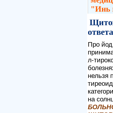
"Инь 
Щитов
ответа
Про йод
принима
л-тирок
болезня
нельзя 
тиреоид
категори
на солнц
БОЛЬН