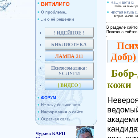
Наши дети
ВИТИЛИГО
[2]
Сайты на темы зд
О проблеме..
Чистая наука
[1
Теории, мысли, н
..и о её решении
В разделе сайто
Показано сайтов
! ИДЕЙНОЕ !
Псих
БИБЛИОТЕКА
Добр)
ЛАМПА-311
Психосоматика:
Бобр-
УСЛУГИ
кожи
[ ВИДЕО ]
Невероя
ФОРУМ
Не хочу больше жить
ведомый 
Информация о сайте
академи
Обратная связь
кандида
Чураев КАРП