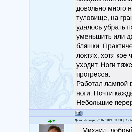
довольно много н
туловище, на гра
удалось убрать п
уменьшить или д
бляшки. Практиче
локтях, хотя кое
уходит. Ноги тяж
прогресса.
Работал лампой в
ноги. Почти кажд
Небольшие перер
zpv
Дата: Четверг, 22.07.2021, 11:30 | Со
Михаил, добрый