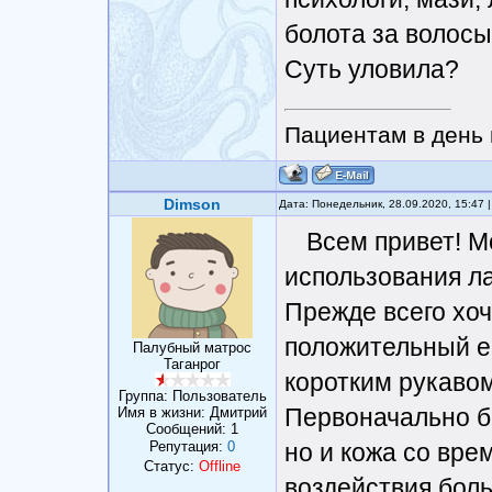
болота за волос
Суть уловила?
Пациентам в день 
Dimson
Дата: Понедельник, 28.09.2020, 15:47
Всем привет! М
использования л
Прежде всего хоч
положительный ес
Палубный матрос
Таганрог
коротким рукавом
Группа: Пользователь
Первоначально б
Имя в жизни: Дмитрий
Сообщений:
1
Репутация:
0
но и кожа со вре
Статус:
Offline
воздействия бол