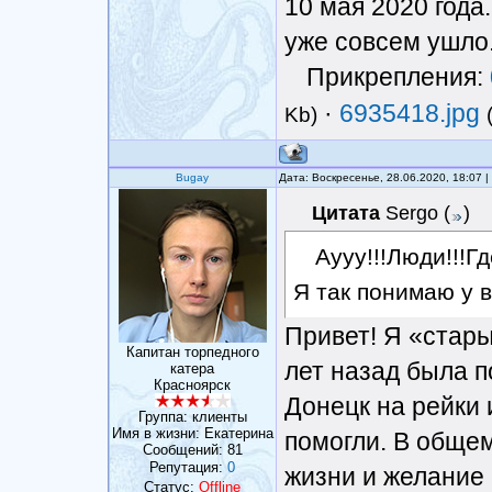
10 мая 2020 года
уже совсем ушло
Прикрепления:
·
6935418.jpg
Kb)
Bugay
Дата: Воскресенье, 28.06.2020, 18:07
Цитата
Sergo
(
)
Аууу!!!Люди!!!Г
Я так понимаю у 
Привет! Я «стары
Капитан торпедного
лет назад была п
катера
Красноярск
Донецк на рейки 
Группа: клиенты
Имя в жизни: Екатерина
помогли. В обще
Сообщений:
81
Репутация:
0
жизни и желание 
Статус:
Offline