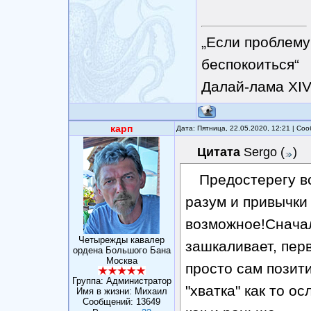
„Если проблему
беспокоиться“
Далай-лама XI
карп
Дата: Пятница, 22.05.2020, 12:21 | С
Цитата
Sergo
(
)
Предостерегу в
разум и привычки 
возможное!Сначал
Четырежды кавалер
зашкаливает, пер
ордена Большого Бана
Москва
просто сам позит
Группа: Администратор
"хватка" как то о
Имя в жизни: Михаил
Сообщений:
13649