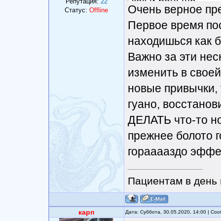
как и раньше..
Репутация:
22
Очень верное пр
Статус:
Offline
Первое время по
находишься как б
Важно за эти нес
изменить в своей
новые привычки,
гуано, восстанов
ДЕЛАТЬ что-то но
прежнее болото г
горааааздо эффе
Пациентам в день 
карп
Дата: Суббота, 30.05.2020, 14:00 | С