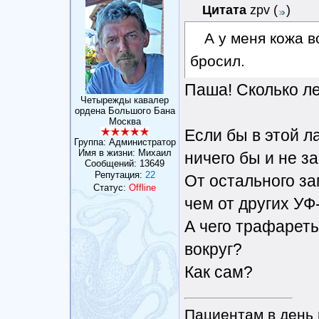
Цитата
zpv
(
)
А у меня кожа во
бросил.
Паша! Сколько лет
Четырежды кавалер
ордена Большого Бана
Москва
Если бы в этой л
Группа: Администратор
Имя в жизни: Михаил
ничего бы и не за
Сообщений:
13649
Репутация:
22
От остального за
Статус:
Offline
чем от других УФ
А чего трафарет
вокруг?
Как сам?
Пациентам в день 