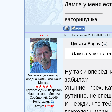
Лампа у меня ест
Катеринушка
карп
Дата: Понедельник, 29.06.2020, 12:00
Цитата
Bugay
(
)
Лампа у меня е
Ну так и вперёд,
Четырежды кавалер
забыла?
ордена Большого Бана
Москва
Уныние - грех, К
Группа: Администратор
Имя в жизни: Михаил
рутинно, не спеш
Сообщений:
13649
Репутация:
22
И не жди, что те
Статус:
Offline
психологи, мази,