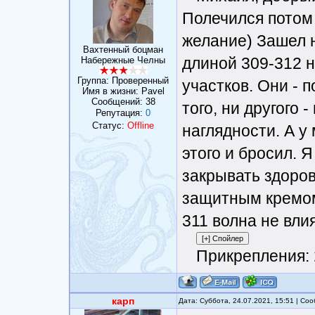
Полечился потом 
желание) Зашел на
Вахтенный боцман
длиной 309-312 н
Набережные Челны
Группа: Проверенный
участков. Они - 
Имя в жизни: Pavel
Сообщений:
38
того, ни другого -
Репутация:
0
Статус:
Offline
наглядности. А у 
этого и бросил. 
закрывать здоров
защитным кремом
311 волна не вли
Прикрепления:
карп
Дата: Суббота, 24.07.2021, 15:51 | С