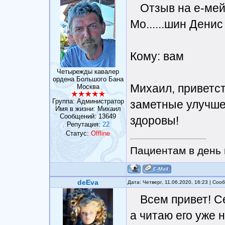
Отзыв на е-мей
Мо......шин Дени
Кому: вам
Четырежды кавалер
ордена Большого Бана
Михаил, приветст
Москва
Группа: Администратор
заметные улучше
Имя в жизни: Михаил
Сообщений:
13649
здоровы!
Репутация:
22
Статус:
Offline
Пациентам в день 
deEva
Дата: Четверг, 11.06.2020, 16:23 | Со
Всем привет! С
а читаю его уже 