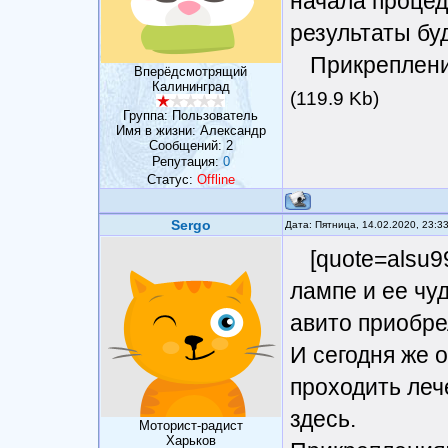
начала процед
результаты бу
Прикреплен
Вперёдсмотрящий
Калининград
(119.9 Kb)
Группа: Пользователь
Имя в жизни: Александр
Сообщений:
2
Репутация:
0
Статус:
Offline
Sergo
Дата: Пятница, 14.02.2020, 23:3
[quote=alsu9
лампе и ее чу
авито приобре
И сегодня же 
проходить леч
здесь.
Моторист-радист
Харьков