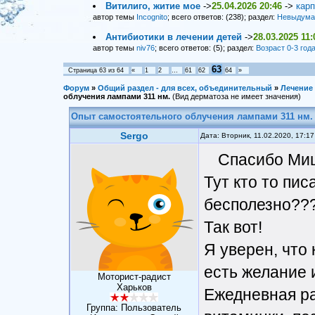
Витилиго, житие мое
->
25.04.2026 20:46
->
карп
автор темы
Incognito
; всего ответов: (238); раздел:
Невыдума
Антибиотики в лечении детей
->
28.03.2025 11:
автор темы
niv76
; всего ответов: (5); раздел:
Возраст 0-3 год
63
Страница
63
из
64
«
1
2
…
61
62
64
»
Форум
»
Общий раздел - для всех, объединительный
»
Лечение
облучения лампами 311 нм.
(Вид дерматоза не имеет значения)
Опыт самостоятельного облучения лампами 311 нм.
Sergo
Дата: Вторник, 11.02.2020, 17:1
Спасибо Миш
Тут кто то пис
бесполезно???
Так вот!
Я уверен, что
есть желание и
Моторист-радист
Харьков
Ежедневная ра
Группа: Пользователь