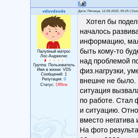
vdsvdsvds
Дата: Пятница, 12.06.2020, 05:25 | С
Хотел бы подел
началось развива
информацию, мал
быть кому-то буд
Палубный матрос
Лос-Анджелес
над проблемой пс
Группа: Пользователь
физ.нагрузки, у
Имя в жизни: VDS
Сообщений:
1
Репутация:
0
внешне не было. 
Статус:
Offline
ситуация вызвал
по работе. Стал 
и ситуацию. Отно
вместо негатива 
На фото результ