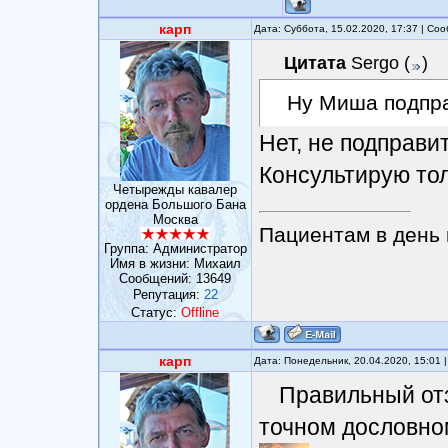
карп
Дата: Суббота, 15.02.2020, 17:37 | С
Цитата
Sergo
(
)
Ну Миша подпра
Нет, не подправи
Консультирую тол
Четырежды кавалер
ордена Большого Бана
Москва
Пациентам в день 
Группа: Администратор
Имя в жизни: Михаил
Сообщений:
13649
Репутация:
22
Статус:
Offline
карп
Дата: Понедельник, 20.04.2020, 15:01
Правильный отз
точном дословном