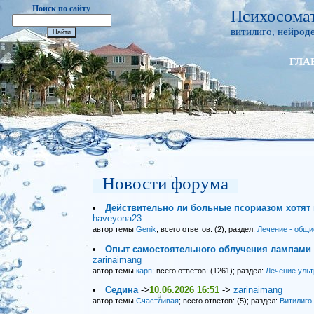
Поиск по сайту
Психосомат
витилиго, нейроде
ГЛА
Новости форума
Действительно ли больные псориазом хотят
haveyona23
автор темы
Genik
; всего ответов: (2); раздел:
Лечение - общи
Опыт самостоятельного облучения лампами 
zarinaimang
автор темы
карп
; всего ответов: (1261); раздел:
Лечение уль
Седина
->
10.06.2026 16:51
->
zarinaimang
автор темы
Счастливая
; всего ответов: (5); раздел:
Витилиго