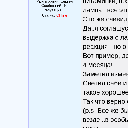
витаминки, по
Имя в жизни: Сергей
Сообщений:
10
лампа...все эт
Репутация:
1
Статус:
Offline
Это же очевидн
Да..я соглашус
выдержка с ла
реакция - но о
Вот пример, д
4 месяца!
Заметил измен
Светил себе и 
такое хорошее
Так что верно 
(p.s. Все же б
везде...в особ