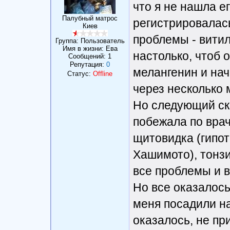
что я не нашла е
Палубный матрос
регистрировалась
Киев
проблемы - витили
Группа: Пользователь
Имя в жизни: Ева
настолько, чтоб о
Сообщений:
1
Репутация:
0
мелангенин и нач
Статус:
Offline
через несколько 
Но следующий ска
побежала по врач
щитовидка (гипот
Хашимото), тонзи
все проблемы и в
Но все оказалось
меня посадили на
оказалось, не пр