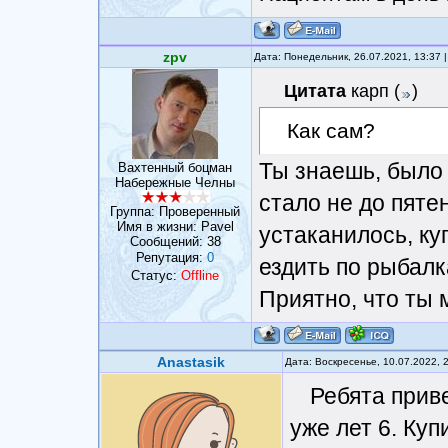
zpv
Дата: Понедельник, 26.07.2021, 13:37
Цитата
карп
(
)
Как сам?
Ты знаешь, было 
Вахтенный боцман
Набережные Челны
стало не до пяте
Группа: Проверенный
Имя в жизни: Pavel
устаканилось, ку
Сообщений:
38
Репутация:
0
ездить по рыбалк
Статус:
Offline
Приятно, что ты 
Anastasik
Дата: Воскресенье, 10.07.2022, 
Ребята приве
уже лет 6. Куп