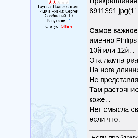
Прикрепления: 
Группа: Пользователь
8911391.jpg(11
Имя в жизни: Сергей
Сообщений:
10
Репутация:
1
Статус:
Offline
Самое важное,
именно Philips
10й или 12й...
Эта лампа реа
На ноге длинн
Не представля
Там растояние
коже...
Нет смысла св
если что.
„Если проблему