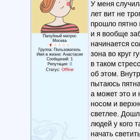
У меня случил
лет вит не тро
прошло пятно 
и я вообще за
Палубный матрос
Москва
начинается со
Группа: Пользователь
зона во круг г
Имя в жизни: Анастасия
Сообщений:
1
в таком стресс
Репутация:
0
Статус:
Offline
об этом. Внут
пытаюсь пятна
а может это и 
носом и верхн
светлее. Дошл
людей у кого т
начать светит