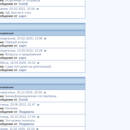
ма:
Исцеление от псориаза
общение от:
Genik
орник, 02.02.2021, 15:54
ма:
АД, мысли в слух
общение от:
карп
новления
недельник, 24.02.2025, 13:00
ма:
Первый вопрос
общение от:
карп
недельник, 13.09.2010, 13:28
ма:
Вопросы и предложения
общение от:
карп
ббота, 18.04.2009, 16:32
ма:
Сдам пол дома на длительный ...
общение от:
карп
новления
скресенье, 25.12.2016, 20:55
ма:
Биоинформационная составляющ...
общение от:
Genik
тница, 29.06.2012, 01:47
ма:
Наталка
общение от:
Людмила
тница, 26.10.2012, 17:09
ма:
Что можно почитать
общение от:
Людмила
орник, 11.02.2025, 15:15