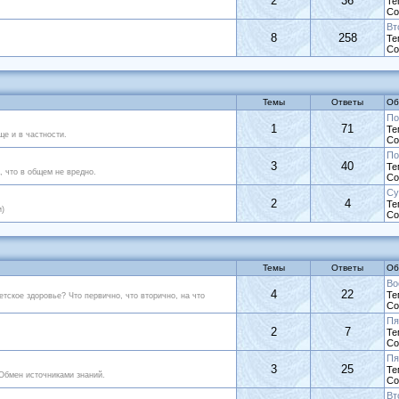
2
36
Те
Со
Вт
8
258
Те
Со
Темы
Ответы
Об
По
1
71
Те
ще и в частности.
Со
По
3
40
Те
, что в общем не вредно.
Со
Су
2
4
Те
и)
Со
Темы
Ответы
Об
Во
4
22
Те
етское здоровье? Что первично, что вторично, на что
Со
Пя
2
7
Те
Со
Пя
3
25
Те
Обмен источниками знаний.
Со
Вт