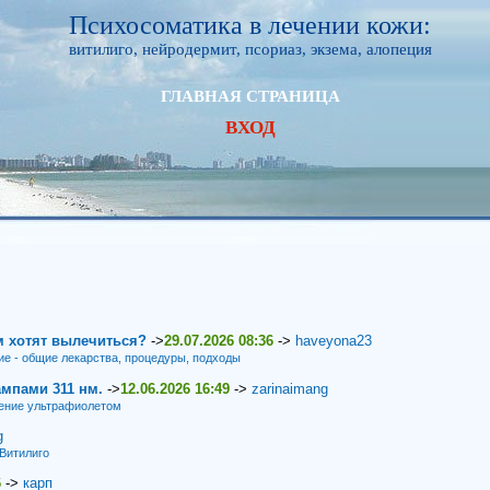
Психосоматика в лечении кожи:
витилиго, нейродермит, псориаз, экзема, алопеция
ГЛАВНАЯ СТРАНИЦА
ВХОД
м хотят вылечиться?
->
29.07.2026 08:36
->
haveyona23
ие - общие лекарства, процедуры, подходы
мпами 311 нм.
->
12.06.2026 16:49
->
zarinaimang
ение ультрафиолетом
g
Витилиго
6
->
карп