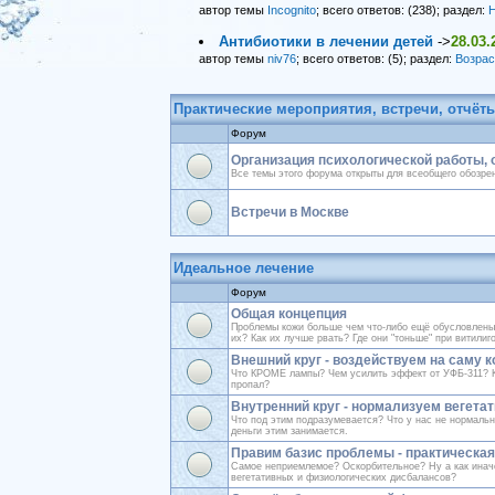
автор темы
Incognito
; всего ответов: (238); раздел:
Н
Антибиотики в лечении детей
->
28.03.
автор темы
niv76
; всего ответов: (5); раздел:
Возрас
Практические мероприятия, встречи, отчёт
Форум
Организация психологической работы,
Все темы этого форума открыты для всеобщего обозре
Встречи в Москве
Идеальное лечение
Форум
Общая концепция
Проблемы кожи больше чем что-либо ещё обусловлены
их? Как их лучше рвать? Где они "тоньше" при витилиг
Внешний круг - воздействуем на саму 
Что КРОМЕ лампы? Чем усилить эффект от УФБ-311? Ка
пропал?
Внутренний круг - нормализуем вегетат
Что под этим подразумевается? Что у нас не нормальн
деньги этим занимается.
Правим базис проблемы - практическая
Самое неприемлемое? Оскорбительное? Ну а как инач
вегетативных и физиологических дисбалансов?