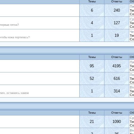
Темы
Ответы
Об
Пя
6
240
Те
Со
Ср
4
127
Те
 первые пятна?
Со
Че
1
19
Те
 чтобы кожа портилась?
Со
Темы
Ответы
Об
Пя
95
4195
Те
Со
По
52
616
Те
Со
Вт
1
314
Те
лиго, оставаясь хамом
Со
Темы
Ответы
Об
Ср
21
1090
Те
Со
Вт