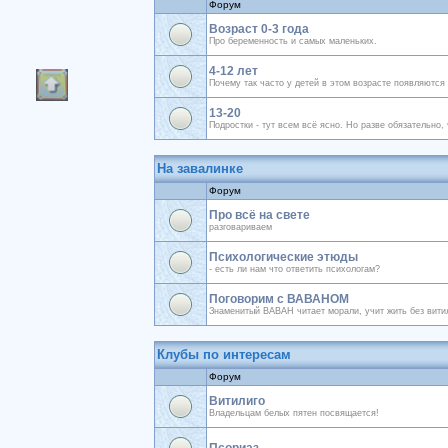
Форум
Возраст 0-3 года
Про беременность и самых маленьких.
4-12 лет
Почему так часто у детей в этом возрасте появляются
13-20
Подростки - тут всем всё ясно. Но разве обязательно,
На завалинке
Форум
Про всё на свете
разговариваем
Психологические этюды
- есть ли нам что ответить психологам?
Поговорим с ВАВАНОМ
Знаменитый ВАВАН читает морали, учит жить без вити
Клубы по интересам
Форум
Витилиго
Владельцам белых пятен посвящается!