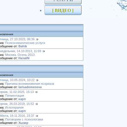
[ ВИДЕО ]
новления
тница, 27.10.2023, 06:36
ма:
Психосоматические услуги
общение от:
Bahik
недельник, 14.10.2013, 11:59
ма:
Москва. Осень 2013.
общение от:
НатаliN
новления
тница, 10.05.2024, 10:22
ма:
Причина возникновения псориаза
общение от:
larisademeneva
орник, 11.02.2025, 15:13
ма:
Пигментация
общение от:
карп
орник, 26.03.2019, 15:52
ма:
Иглотерапия
общение от:
карп
ббота, 19.11.2016, 23:37
ма:
Поговорим с психологами
общение от:
Хызир