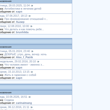
новления
тница, 28.03.2025, 11:04
ма:
Антибиотики в лечении детей
общение от:
карп
еда, 07.06.2017, 18:13
ма:
Про формирование отношений «...
общение от:
Хызир
тверг, 12.08.2010, 10:00
ма:
Что делать и как помочь ребе...
общение от:
brunhilda
новления
тница, 05.01.2024, 23:40
ма:
ДОБРЫЕ: утро, день, вечер. ночь
общение от:
Alex_f_Patrik
недельник, 29.02.2016, 20:10
ма:
Что человек имеет - именно э...
общение от:
карп
орник, 15.10.2013, 13:15
ма:
Жить в гармонии с собой
общение от:
карп
новления
еда, 10.06.2026, 16:51
ма:
Седина
общение от:
zarinaimang
орник, 06.12.2016, 21:11