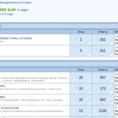
евыдуманные истории
2025 11:04
->
карп
т 0-3 года
ы
Темы
Ответы
Об
Пя
 общие темы, отзывы
2
261
Те
ния
Со
По
5
611
Те
Со
Темы
Ответы
Об
Пя
20
657
Те
 сложно запутанными цепочками порочных кругов. Сколько
о, псориазе, нейродермите, крапивнице?
Со
Вт
кожу
10
173
Те
к относиться к полученному результату, чтобы он не
Со
Вт
ику
10
663
Те
о? Нормализуем - ЧЕМ (варианты)? Кто, где и за какие
Со
Су
 психология
13
2126
Те
е убрать постоянную причину появления всевозможных
Со