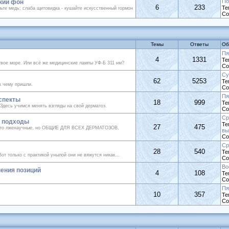
По
кий фон
6
233
Те
шьте медь; слаба щитовидка - кушайте искусственный гормон
Со
Темы
Ответы
Об
Пя
4
1331
Те
ртвое море. Или всё же медицинские лампы УФ-Б 311 нм?
Со
Су
62
5253
Те
к чему пришли.
Со
Пя
спекты
18
999
Те
Здесь учимся менять взгляды на свой дерматоз.
Со
Ср
, подходы
Те
27
475
осто лженаучные, но ОБЩИЕ ДЛЯ ВСЕХ ДЕРМАТОЗОВ,
вы
Со
Ср
28
540
Те
от только с практикой унылой они не вяжутся никак...
Со
Во
ения позиций
4
108
Те
Со
Пя
10
357
Те
Со