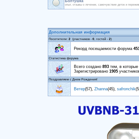
Болтушка
опыт, отзывы о лечении, самочувствие деток и пережи
Дополнительная информация
Посетители:
2
(участников -
0
, гостей -
2
)
Рекорд посещаемости форума
45
Статистика форума
Всего создано
893
тем, в которы
Зарегистрировано
1905
участнико
Поздравляем с Днем Рождения!
Ветер
(57)
,
Zhanna
(45)
,
safronchik
(5