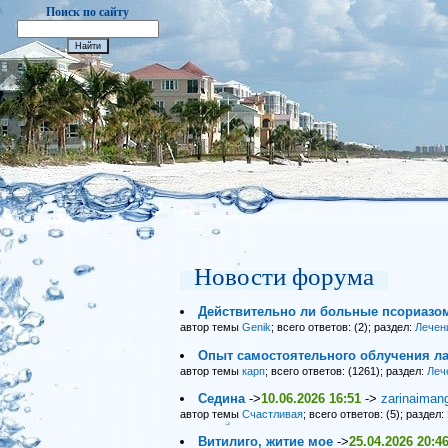
Поиск по сайту
Новости форума
Действительно ли больные псориазо
автор темы
Genik
; всего ответов: (2); раздел:
Лечен
Опыт самостоятельного облучения ла
автор темы
карп
; всего ответов: (1261); раздел:
Леч
Седина
->
10.06.2026 16:51
->
zarinaiman
автор темы
Счастливая
; всего ответов: (5); раздел:
Витилиго, житие мое
->
25.04.2026 20:4