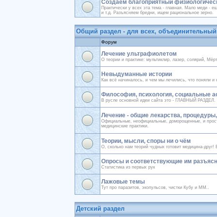
Создаём благоприятный физиологичес
Практически у всех эта тема - главная. Мало меди - е
и т.д. Разъясняем бредни, ищем рациональное зерно.
Общий раздел - для всех, объединительный
Форум
Лечение ультрафиолетом
О теории и практике: мультиклир, лазер, солярий, Мё
Невыдуманные истории
Как всё начиналось, и чем мы лечились, что поняли и 
Философия, психология, социальные а
В русле основной идеи сайта это - ГЛАВНЫЙ РАЗДЕЛ. 
Лечение - общие лекарства, процедуры
Официальные, неофициальные, доморощенные, и пр
медицинские практики.
Теории, мысли, споры ни о чём
О, сколько нам теорий чудных готовит медицина-друг! В
Опросы и соответствующие им разъясн
Статистика из первых рук
Лажовые темы
Тут про паразитов, экопульсов, чистки Кубу и ММ..
Детский раздел