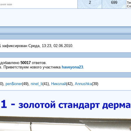
2
699
Те
вания мам
Со
1
зафиксирован Среда, 13:23, 02.06.2010.
е добавлено
50017
ответов.
в. Приветствуем нового участника
haveyona23
.
0)
,
pen$ioner
(49)
,
ninel_li
(41)
,
Николай
(42)
,
Annushka
(39)