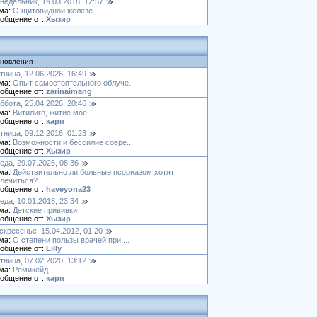
недельник, 19.03.2018, 12:57
ма:
О щитовидной железе
общение от:
Хызир
новления
тница, 12.06.2026, 16:49
ма:
Опыт самостоятельного облуче...
общение от:
zarinaimang
ббота, 25.04.2026, 20:46
ма:
Витилиго, житие мое
общение от:
карп
тница, 09.12.2016, 01:23
ма:
Возможности и бессилие совре...
общение от:
Хызир
еда, 29.07.2026, 08:36
ма:
Действительно ли больные псориазом хотят
лечиться?
общение от:
haveyona23
еда, 10.01.2018, 23:34
ма:
Детские прививки
общение от:
Хызир
скресенье, 15.04.2012, 01:20
ма:
О степени пользы врачей при ...
общение от:
Lilly
тница, 07.02.2020, 13:12
ма:
Ремикейд
общение от:
карп