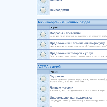
Псориаз
Нейродермит
Технико-организационный раздел
Форум
Вопросы и претензии
Если что-то не понятно, не работает, не нравится вооб
Предложения и пожелания по форуму
Здесь активисты могут помечтать об "идеальном сайте"
Предложения товаров и услуг
(я не против этого, вопрос - какой товар и что за услуг
АСТМА у детей
Форум
Здоровье
Какими путями-дорогами вернуть (а лучше не терять) д
тратить силы, а на что - не стоит.
Личные истории
Надеемся, что с продолжением и счастливым концом.
Информационная поддержка
Форум для самообразования и расширения кругозора. 