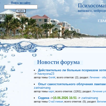
Поиск по сайту
Психосомат
витилиго, нейроде
ГЛА
Новости форума
Действительно ли больные псориазом хот
->
haveyona23
автор темы
Genik
; всего ответов: (2); раздел:
Лечение - об
Опыт самостоятельного облучения лампами
zarinaimang
автор темы
карп
; всего ответов: (1261); раздел:
Лечение у
Седина
->
10.06.2026 16:51
->
zarinaimang
автор темы
Счастливая
; всего ответов: (5); раздел:
Витили