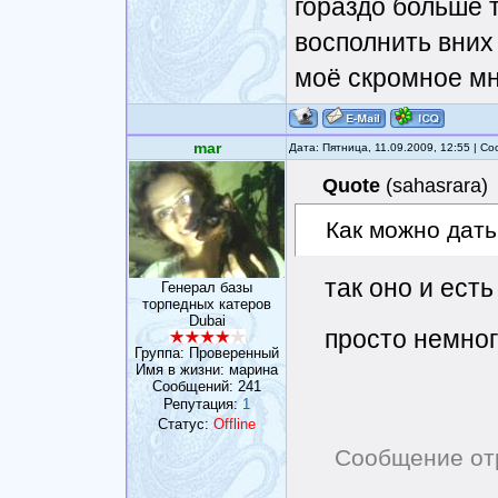
гораздо больше 
восполнить вних 
моё скромное м
mar
Дата: Пятница, 11.09.2009, 12:55 | 
Quote
(
sahasrara
)
Как можно дать
так оно и ест
Генерал базы
торпедных катеров
Dubai
просто немног
Группа: Проверенный
Имя в жизни: марина
Сообщений:
241
Репутация:
1
Статус:
Offline
Сообщение от