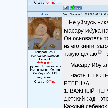
Статус:
Offline
Ales
Дата: Пятница, 11.09.2009, 01:15 | 
Не уймусь ник
Масару Ибука на
Он основатель т
из его книги, за
Генерал базы
такую делаю
торпедных катеров
ksnaguL
Масару Ибука.
Группа: Пользователь
Имя в жизни: Олеся
Сообщений:
193
Часть 1. П
Репутация:
3
Статус:
Offline
РЕБЕНКА
1. ВАЖНЫЙ ПЕ
Детский сад - эт
Каждый ребенок 