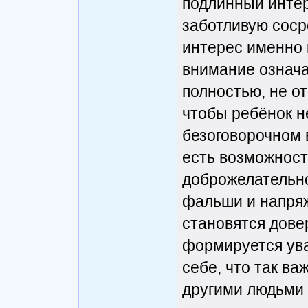
подлинный интер
заботливую сос
интерес именно 
внимание означа
полностью, не от
чтобы ребёнок н
безоговорочном 
есть возможност
доброжелательно
фальши и напряж
становятся дове
формируется ува
себе, что так в
другими людьми 