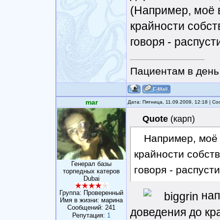
(Например, моё в
крайности собст
говоря - распуст
Пациентам в день 
mar
Дата: Пятница, 11.09.2009, 12:18 | 
Quote
(
карп
)
Например, моё 
крайности собст
Генерал базы
говоря - распуст
торпедных катеров
Dubai
Группа: Проверенный
нап
Имя в жизни: марина
Сообщений:
241
доведения до кр
Репутация:
1