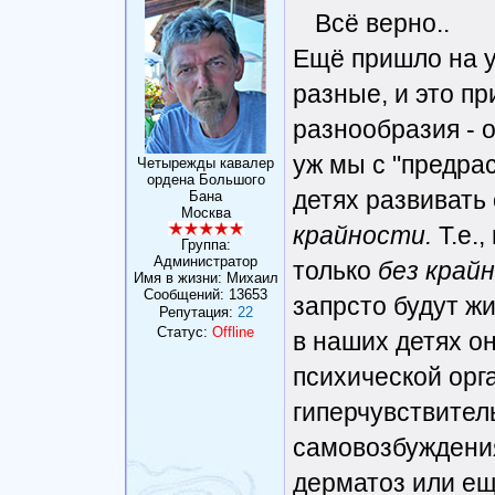
Всё верно..
Ещё пришло на у
разные, и это пр
разнообразия - 
уж мы с "предра
Четырежды кавалер
ордена Большого
детях развивать
Бана
Москва
крайности.
Т.е.,
Группа:
Администратор
только
без край
Имя в жизни: Михаил
Сообщений:
13653
запрсто будут жи
Репутация:
22
Статус:
Offline
в наших детях он
психической орг
гиперчувствител
самовозбуждения
дерматоз или ещё