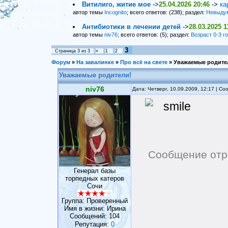
Витилиго, житие мое
->
25.04.2026 20:46
->
ка
автор темы
Incognito
; всего ответов: (238); раздел:
Невыду
Антибиотики в лечении детей
->
28.03.2025 1
автор темы
niv76
; всего ответов: (5); раздел:
Возраст 0-3 г
3
Страница
3
из
3
«
1
2
Форум
»
На завалинке
»
Про всё на свете
»
Уважаемые родите
Уважаемые родители!
niv76
Дата: Четверг, 10.09.2009, 12:17 | С
Сообщение отр
Генерал базы
торпедных катеров
Сочи
Группа: Проверенный
Имя в жизни: Ирина
Сообщений:
104
Репутация:
0