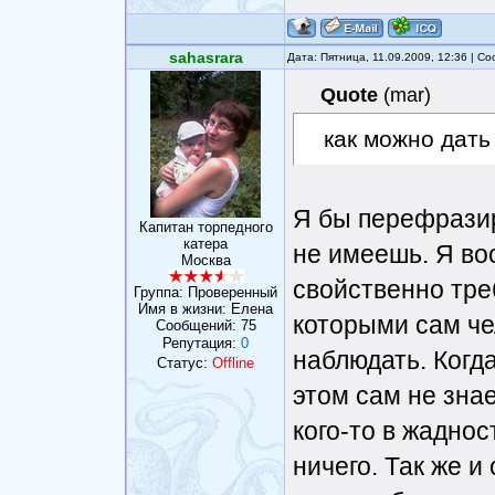
sahasrara
Дата: Пятница, 11.09.2009, 12:36 | 
Quote
(
mar
)
как можно дать
Я бы перефразир
Капитан торпедного
катера
не имеешь. Я во
Москва
свойственно тре
Группа: Проверенный
Имя в жизни: Елена
которыми сам чел
Сообщений:
75
Репутация:
0
наблюдать. Когда
Статус:
Offline
этом сам не знае
кого-то в жаднос
ничего. Так же и