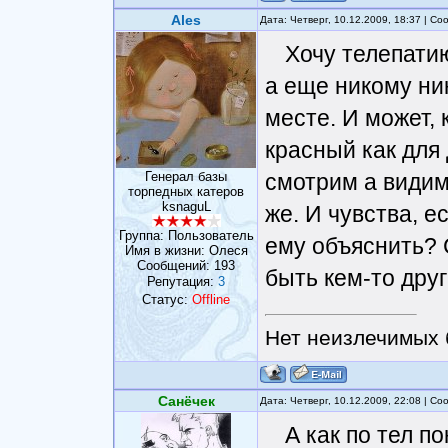
Ales
Дата: Четверг, 10.12.2009, 18:37 | С
Хочу телепатию
а еще никому ни
месте. И может, 
красный как для 
Генерал базы
смотрим а видим 
торпедных катеров
ksnaguL
же. И чувства, е
Группа: Пользователь
ему объяснить? 
Имя в жизни: Олеся
Сообщений:
193
быть кем-то дру
Репутация:
3
Статус:
Offline
Нет неизлечимых 
Санёчек
Дата: Четверг, 10.12.2009, 22:08 | С
А как по тел 