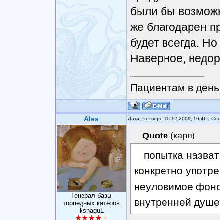
были бы возможн
же благодарен пр
будет всегда. Но
Наверное, недор
Пациентам в день 
Ales
Дата: Четверг, 10.12.2009, 16:46 | С
Quote
(
карп
)
попытка назват
конкретно употр
неуловимое фоно
Генерал базы
внутренней душе
торпедных катеров
ksnaguL