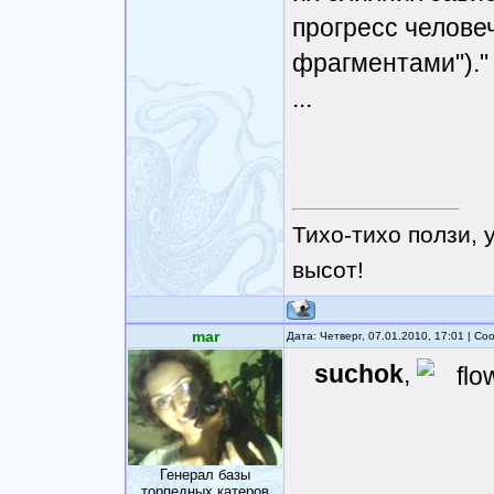
прогресс человеч
фрагментами")."
...
Тихо-тихо ползи, 
высот!
mar
Дата: Четверг, 07.01.2010, 17:01 | С
suchok
,
Генерал базы
торпедных катеров