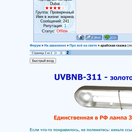
Dubai
Группа: Проверенный
Имя в жизни: марина
Сообщений:
241
Репутация:
1
Статус:
Offline
Форум
»
На завалинке
»
Про всё на свете
»
арабская сказка
(ло
2
Страница
2
из
2
«
1
Если что-то понравилось, не поленитесь: киньте ссы