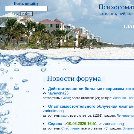
Поиск по сайту
Психосомат
витилиго, нейроде
ГЛА
Новости форума
Действительно ли больные псориазом хот
->
haveyona23
автор темы
Genik
; всего ответов: (2); раздел:
Лечение - об
Опыт самостоятельного облучения лампами
zarinaimang
автор темы
карп
; всего ответов: (1261); раздел:
Лечение у
Седина
->
10.06.2026 16:51
->
zarinaimang
автор темы
Счастливая
; всего ответов: (5); раздел:
Витили