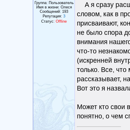
Группа: Пользователь
А я сразу рас
Имя в жизни: Олеся
Сообщений:
193
словом, как в п
Репутация:
3
Статус:
Offline
присваивают, ко
не было спора до
внимания нашего
что-то незнаком
(искренней внутр
только. Все, что
рассказывает, н
Вот это я назва
Может кто свои 
понятно, о чем с