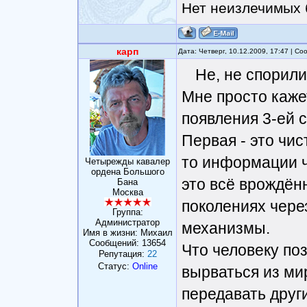
Нет неизлечимых 
карп
Дата: Четверг, 10.12.2009, 17:47 | С
Не, не спорили
Мне просто каже
появления 3-ей 
Первая - это чис
то информации ч
Четырежды кавалер
ордена Большого
это всё врождён
Бана
Москва
поколениях чере
Группа:
Администратор
механизмы.
Имя в жизни: Михаил
Сообщений:
13654
Что человеку по
Репутация:
22
Статус:
Online
вырваться из ми
передавать друг