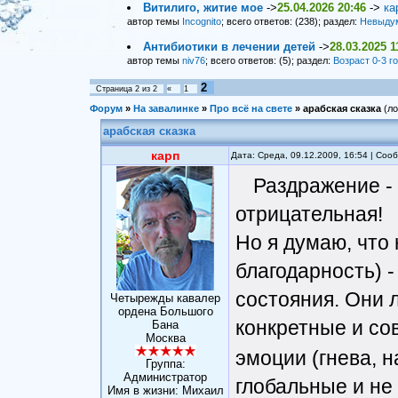
Витилиго, житие мое
->
25.04.2026 20:46
->
ка
автор темы
Incognito
; всего ответов: (238); раздел:
Невыду
Антибиотики в лечении детей
->
28.03.2025 1
автор темы
niv76
; всего ответов: (5); раздел:
Возраст 0-3 г
2
Страница
2
из
2
«
1
Форум
»
На завалинке
»
Про всё на свете
»
арабская сказка
(ло
арабская сказка
карп
Дата: Среда, 09.12.2009, 16:54 | Со
Раздражение - 
отрицательная!
Но я думаю, что 
благодарность) 
состояния. Они 
Четырежды кавалер
ордена Большого
конкретные и с
Бана
Москва
эмоции (гнева, н
Группа:
Администратор
глобальные и не
Имя в жизни: Михаил