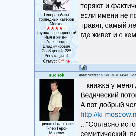
теряют и фактич
если имени не п
Генерал базы
торпедных катеров
травят, самый ле
Москва
Группа: Проверенный
где живет и с ке
Имя в жизни:
Александр
Владимирович
Сообщений:
285
Репутация:
4
Статус:
Offline
suchok
Дата: Четверг, 07.01.2010, 14:49 | С
книжка у меня
Ведический пото
А вот добрый чел
http://ki-moscow.na
..."Согласно ис
Трижды Галактики
Гипер Герой
семитический, ве
Moscow