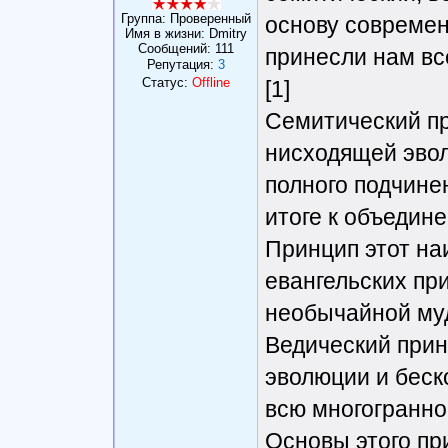
Группа: Проверенный
основу современ
Имя в жизни: Dmitry
Сообщений:
111
принесли нам все
Репутация:
3
Статус:
Offline
[1]
Семитический п
нисходящей эвол
полного подчине
итоге к объедин
Принцип этот на
евангельских пр
необычайной муд
Ведический при
эволюции и бес
всю многогранно
Основы этого пр