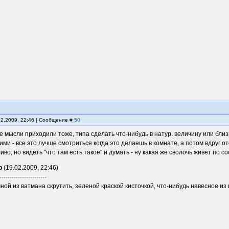
02.2009, 22:46 | Сообщение #
50
е мысли приходили тоже, типа сделать что-нибудь в натур. величину или близ
ми - все это лучше смотриться когда это делаешь в комнате, а потом вдруг о
иво, но видеть "что там есть такое" и думать - ну какая же сволочь живет по со
о
(19.02.2009, 22:46)
-----------------------
ной из ватмана скрутить, зеленой краской кисточкой, что-нибудь навесное из