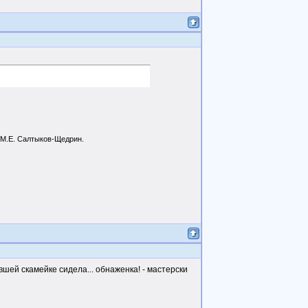
. М.Е. Салтыков-Щедрин.
вшей скамейке сидела... обнаженка! - мастерски