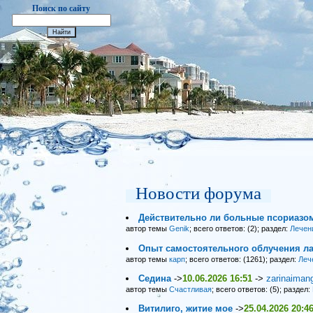
Поиск по сайту
Новости форума
Действительно ли больные псориазо
автор темы
Genik
; всего ответов: (2); раздел:
Лечен
Опыт самостоятельного облучения ла
автор темы
карп
; всего ответов: (1261); раздел:
Леч
Седина
->
10.06.2026 16:51
->
zarinaiman
автор темы
Счастливая
; всего ответов: (5); раздел:
Витилиго, житие мое
->
25.04.2026 20:4