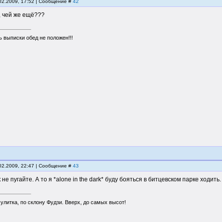
.02.2009, 17:52 | Сообщение #
42
, чей же ещё???
 выписки обед не положен!!!
.02.2009, 22:47 | Сообщение #
43
не пугайте. А то я *alone in the dark* буду бояться в битцевском парке ходить.
 улитка, по склону Фудзи. Вверх, до самых высот!