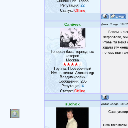
Сообщений:
13653
Репутация:
22
Статус:
Offline
Санёчек
Дата: Среда, 18.0
Вспомнил со
Лефортово, обы
чтобы та меня 
ждали эту женщ
Генерал базы торпедных
почему при так
катеров
Москва
Группа: Проверенный
Имя в жизни: Александр
Владимирович
Сообщений:
285
Репутация:
4
Статус:
Offline
suchok
Дата: Среда, 18.0
Саш, уговор
Тихо-тихо ползи,