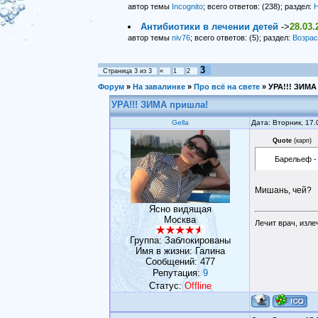
автор темы
Incognito
; всего ответов: (238); раздел:
Н
Антибиотики в лечении детей
->
28.03.
автор темы
niv76
; всего ответов: (5); раздел:
Возрас
3
Страница
3
из
3
«
1
2
Форум
»
На завалинке
»
Про всё на свете
»
УРА!!! ЗИМА
УРА!!! ЗИМА пришла!
Gella
Дата: Вторник, 17
Quote
(
карп
)
Барельеф -
Мишань, чей?
Ясно видящая
Москва
Лечит врач, изле
Группа: Заблокированы
Имя в жизни: Галина
Сообщений:
477
Репутация:
9
Статус:
Offline