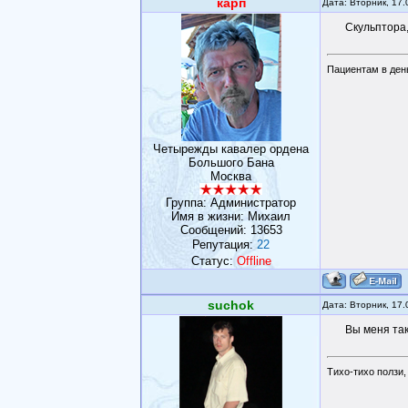
карп
Дата: Вторник, 17
Скульптора
Пациентам в день
Четырежды кавалер ордена
Большого Бана
Москва
Группа: Администратор
Имя в жизни: Михаил
Сообщений:
13653
Репутация:
22
Статус:
Offline
suchok
Дата: Вторник, 17
Вы меня так 
Тихо-тихо ползи,