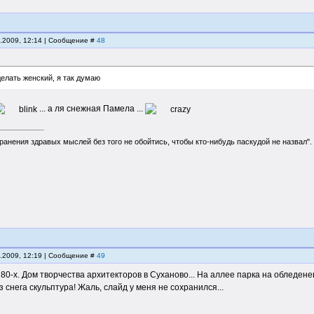
2.2009, 12:14 | Сообщение #
48
елать женский, я так думаю
... а ля снежная Памела ...
ранения здравых мыслей без того не обойтись, чтобы кто-нибудь паскудой не назвал"
2.2009, 12:19 | Сообщение #
49
 80-х. Дом творчества архитекторов в Суханово... На аллее парка на обледене
 снега скульптура! Жаль, слайд у меня не сохранился...