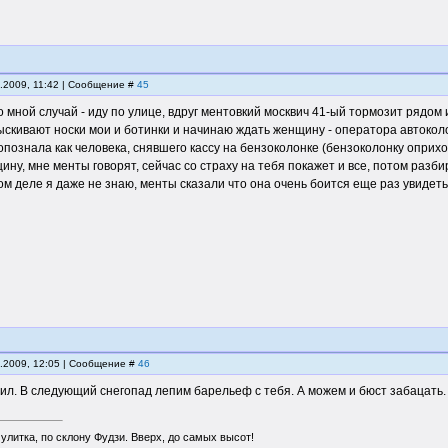
2.2009, 11:42 | Сообщение #
45
 мной случай - иду по улице, вдруг ментовкий москвич 41-ый тормозит рядом 
скивают носки мои и ботинки и начинаю ждать женщину - оператора автоколо
опознала как человека, снявшего кассу на бензоколонке (бензоколонку оприхо
ину, мне менты говорят, сейчас со страху на тебя покажет и все, потом разби
ом деле я даже не знаю, менты сказали что она очень боится еще раз увидеть
2.2009, 12:05 | Сообщение #
46
ил. В следующий снегопад лепим барельеф с тебя. А можем и бюст забацать.
 улитка, по склону Фудзи. Вверх, до самых высот!