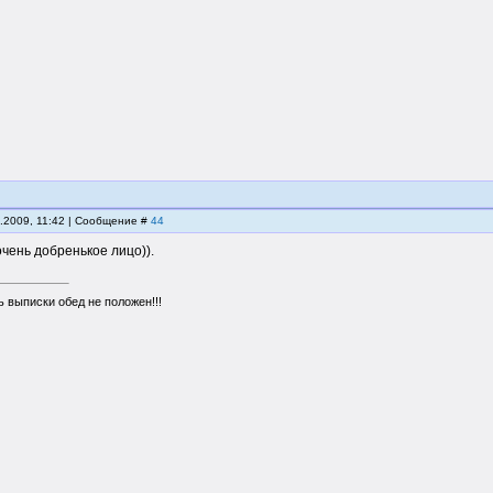
2.2009, 11:42 | Сообщение #
44
чень добренькое лицо)).
 выписки обед не положен!!!