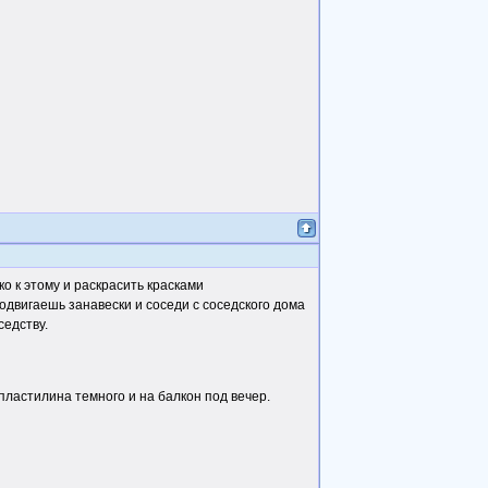
ко к этому и раскрасить красками
тодвигаешь занавески и соседи с соседского дома
седству.
 пластилина темного и на балкон под вечер.