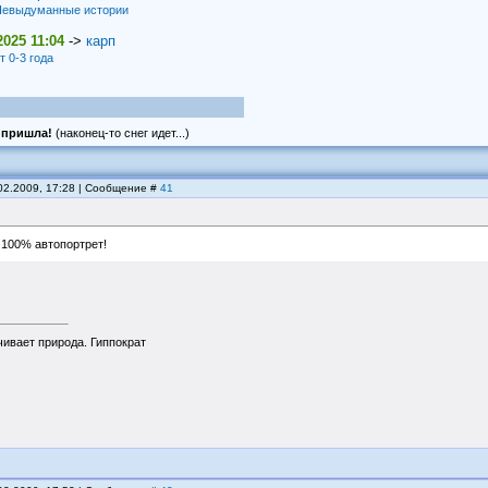
евыдуманные истории
2025 11:04
->
карп
т 0-3 года
 пришла!
(наконец-то снег идет...)
.02.2009, 17:28 | Сообщение #
41
 100% автопортрет!
чивает природа. Гиппократ