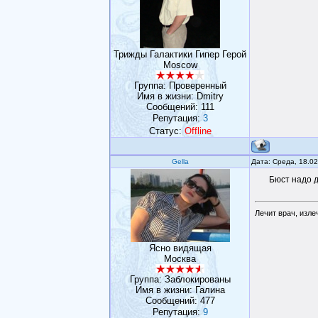
Трижды Галактики Гипер Герой
Moscow
Группа: Проверенный
Имя в жизни: Dmitry
Сообщений:
111
Репутация:
3
Статус:
Offline
Gella
Дата: Среда, 18.0
Бюст надо д
Лечит врач, изле
Ясно видящая
Москва
Группа: Заблокированы
Имя в жизни: Галина
Сообщений:
477
Репутация:
9