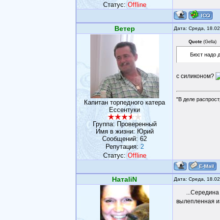
Статус:
Offline
Ветер
Дата: Среда, 18.0
Quote
(
Gella
)
Бюст надо д
с силиконом?
"В деле распрост
Капитан торпедного катера
Ессентуки
Группа: Проверенный
Имя в жизни: Юрий
Сообщений:
62
Репутация:
2
Статус:
Offline
НатаliN
Дата: Среда, 18.0
...Середина
вылепленная из