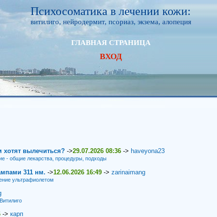
Психосоматика в лечении кожи:
витилиго, нейродермит, псориаз, экзема, алопеция
ГЛАВНАЯ СТРАНИЦА
ВХОД
м хотят вылечиться?
->
29.07.2026 08:36
->
haveyona23
ие - общие лекарства, процедуры, подходы
мпами 311 нм.
->
12.06.2026 16:49
->
zarinaimang
ение ультрафиолетом
g
Витилиго
6
->
карп