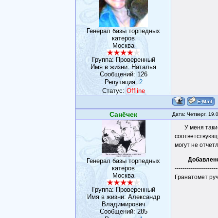
Генерал базы торпедных
катеров
Москва
Группа: Проверенный
Имя в жизни: Наталья
Сообщений:
126
Репутация:
2
Статус:
Offline
Санёчек
Дата: Четверг, 19.
У меня таки
соответствующи
могут не отчетл
Добавлен
Генерал базы торпедных
катеров
----------------------
Москва
Гранатомет руч
Группа: Проверенный
Имя в жизни: Александр
Владимирович
Сообщений:
285