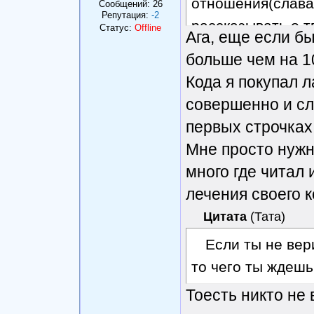
отношения(слава 
Сообщений:
26
Репутация:
-2
рассказывать о т
Статус:
Offline
Ага, еще если б
докторов???
больше чем на 10
Кода я покупал 
совершенно и сл
первых строчках
Мне просто нужн
много где читал
лечения своего 
Цитата
(
Тата
)
Если ты не вер
то чего ты ждешь
Тоесть никто не