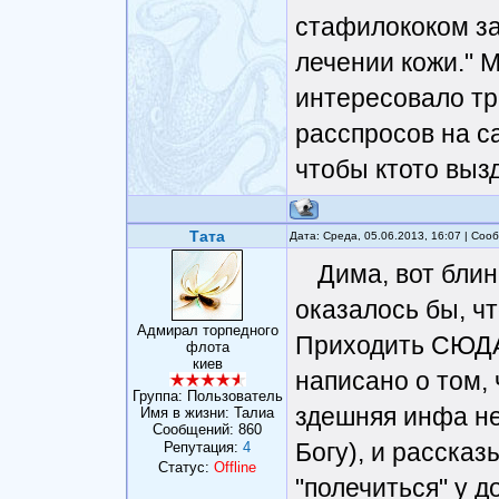
стафилококом за
лечении кожи." 
интересовало тр
расспросов на с
чтобы ктото вызд
Тата
Дата: Среда, 05.06.2013, 16:07 | Со
Дима, вот блин
оказалось бы, что
Адмирал торпедного
Приходить СЮДА,
флота
киев
написано о том,
Группа: Пользователь
здешняя инфа не
Имя в жизни: Талиа
Сообщений:
860
Богу), и рассказ
Репутация:
4
Статус:
Offline
"полечиться" у 