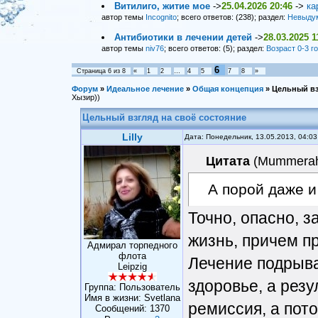
Витилиго, житие мое
->
25.04.2026 20:46
->
ка
автор темы
Incognito
; всего ответов: (238); раздел:
Невыду
Антибиотики в лечении детей
->
28.03.2025 1
автор темы
niv76
; всего ответов: (5); раздел:
Возраст 0-3 г
6
Страница
6
из
8
«
1
2
…
4
5
7
8
»
Форум
»
Идеальное лечение
»
Общая концепция
»
Цельный вз
Хызир))
Цельный взгляд на своё состояние
Lilly
Дата: Понедельник, 13.05.2013, 04:0
Цитата
(
Mummera
А порой даже и
Точно, опасно, 
жизнь, причем п
Адмирал торпедного
флота
Лечение подрыва
Leipzig
здоровье, а резу
Группа: Пользователь
Имя в жизни: Svetlana
ремиссия, а пот
Сообщений:
1370