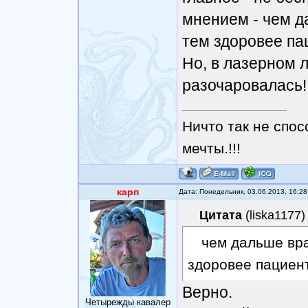
мнением - чем д
тем здоровее па
Но, в лазерном 
разочаровалась!!!
Ничто так не спос
мечты.!!!
карп
Дата: Понедельник, 03.06.2013, 16:2
Цитата
(
liska1177
)
чем дальше вра
здоровее пациен
Верно.
Четырежды кавалер