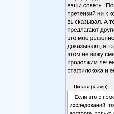
ваши советы. По
претензий ни к к
высказывал. А т
предлагают друг
это мое решение,
доказывают, я по
этом не вижу см
продолжим лече
стафилокока и е
Цитата
(
Хызир
)
Если это с по
исследований, то
восторге, только