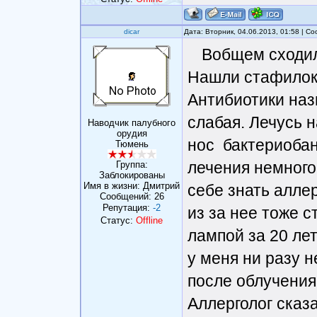
dicar
Дата: Вторник, 04.06.2013, 01:58 | 
Вобщем сходил 
Нашли стафилокок
Антибиотики назн
слабая. Лечусь 
Наводчик палубного
орудия
нос бактериобано
Тюмень
лечения немного
Группа:
Заблокированы
Имя в жизни: Дмитрий
себе знать аллер
Сообщений:
26
Репутация:
-2
из за нее тоже с
Статус:
Offline
лампой за 20 лет
у меня ни разу н
после облучения 
Аллерголог сказа