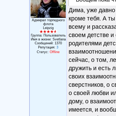
Дима, уже давно
кроме тебя. А т
Адмирал торпедного
флота
всему и рассказ
Leipzig
своем детстве и
Группа: Пользователь
Имя в жизни: Svetlana
родителями детс
Сообщений:
1370
Репутация:
3
взаимоотношения
Статус:
Offline
сейчас, о том, л
дружить и есть л
своих взаимоотн
сверстников, о 
о своей любви и
дому, о взаимоо
имеется, и вообщ