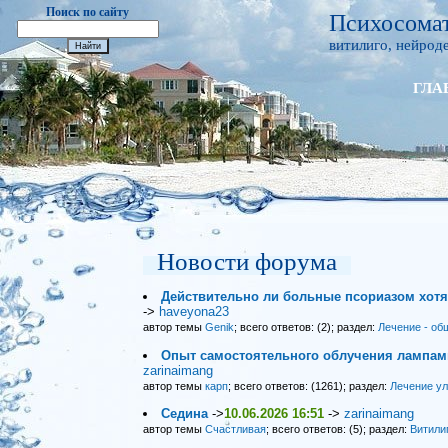
Поиск по сайту
Психосомат
витилиго, нейроде
ГЛА
Новости форума
Действительно ли больные псориазом хот
->
haveyona23
автор темы
Genik
; всего ответов: (2); раздел:
Лечение - об
Опыт самостоятельного облучения лампами
zarinaimang
автор темы
карп
; всего ответов: (1261); раздел:
Лечение у
Седина
->
10.06.2026 16:51
->
zarinaimang
автор темы
Счастливая
; всего ответов: (5); раздел:
Витили