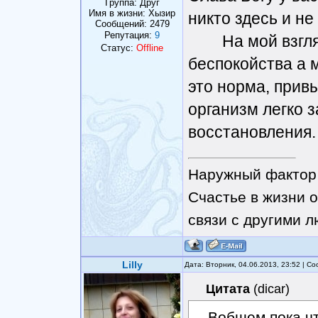
Группа: Друг
Имя в жизни: Хызир
никто здесь и не
Сообщений:
2479
Репутация:
9
На мой взгляд 
Статус:
Offline
беспокойства а м
это норма, привы
организм легко 
восстановления.
Наружный фактор 
Счастье в жизни о
связи с другими 
Lilly
Дата: Вторник, 04.06.2013, 23:52 | 
Цитата
(
dicar
)
Вобщем пока чт