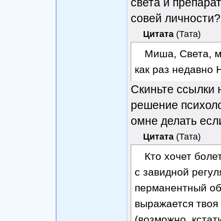
света и препарат
совей личности? 
Цитата
(
Тата
)
Миша, Света, м
как раз недавно 
Скиньте ссылки 
решение психоло
омне делать есл
Цитата
(
Тата
)
Кто хочет болет
с завидной регу
перманентный об
выражается твоя
(возможно, кстати