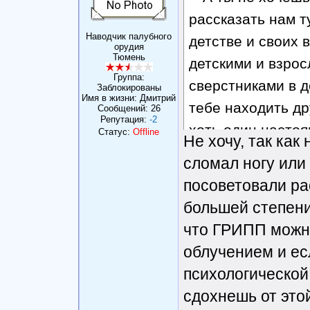
рассказать нам т
Наводчик палубного
детстве и своих
орудия
Тюмень
детскими и взро
Группа:
сверстниками в де
Заблокированы
Имя в жизни: Дмитрий
тебе находить др
Сообщений:
26
Репутация:
-2
хоть один настоя
Статус:
Offline
Не хочу, так как
взаимоотношения
сломал ногу или
о своих взаимоо
посоветовали ра
любви или нелюб
большей степени
взаимоотношения
что ГРИПП можно
имеется, и вообщ
облучением и есл
все свои. А лечи
психологической
просто прикрыва
сдохнешь от это
проблемы. И если