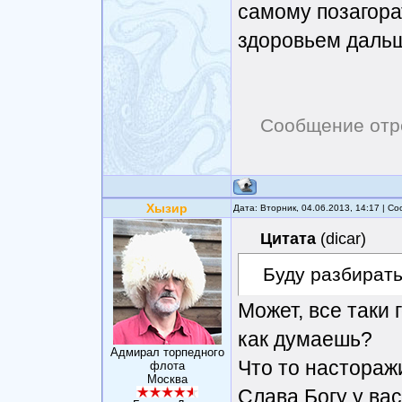
самому позагора
здоровьем даль
Сообщение отр
Хызир
Дата: Вторник, 04.06.2013, 14:17 | 
Цитата
(
dicar
)
Буду разбират
Может, все таки
как думаешь?
Адмирал торпедного
Что то настораж
флота
Москва
Слава Богу у ва