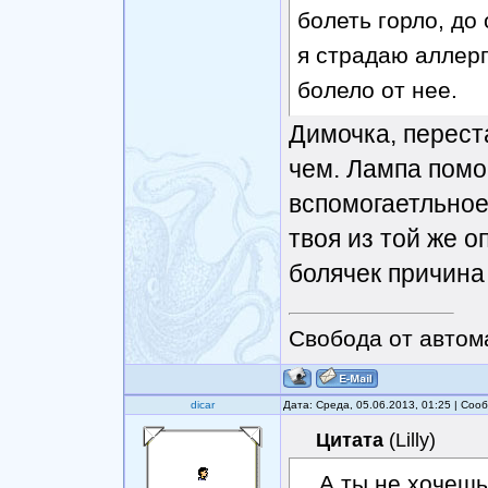
болеть горло, до
я страдаю аллерг
болело от нее.
Димочка, переста
чем. Лампа помо
вспомогаетльное
твоя из той же о
болячек причина
Свобода от автом
dicar
Дата: Среда, 05.06.2013, 01:25 | Со
Цитата
(
Lilly
)
А ты не хочешь