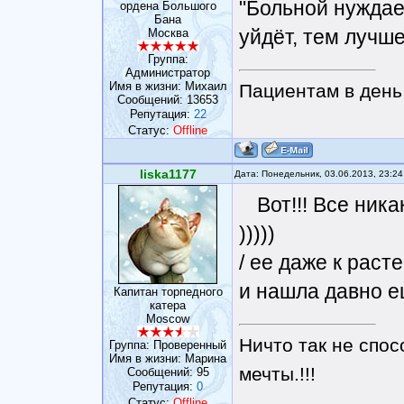
"Больной нуждае
ордена Большого
Бана
уйдёт, тем лучше
Москва
Группа:
Администратор
Имя в жизни: Михаил
Пациентам в день 
Сообщений:
13653
Репутация:
22
Статус:
Offline
liska1177
Дата: Понедельник, 03.06.2013, 23:2
Вот!!! Все ник
)))))
/ ее даже к раст
и нашла давно ещ
Капитан торпедного
катера
Moscow
Ничто так не спос
Группа: Проверенный
Имя в жизни: Марина
мечты.!!!
Сообщений:
95
Репутация:
0
Статус:
Offline