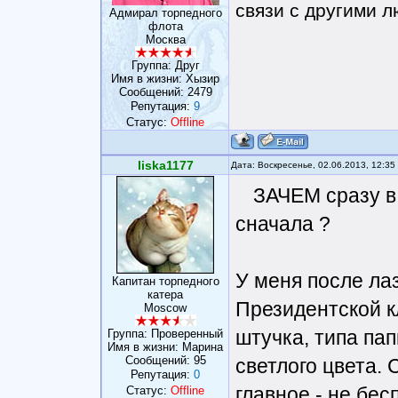
связи с другими 
Адмирал торпедного
флота
Москва
Группа: Друг
Имя в жизни: Хызир
Сообщений:
2479
Репутация:
9
Статус:
Offline
liska1177
Дата: Воскресенье, 02.06.2013, 12:3
ЗАЧЕМ сразу в
сначала ?
У меня после ла
Капитан торпедного
катера
Президентской к
Moscow
штучка, типа пап
Группа: Проверенный
Имя в жизни: Марина
Сообщений:
95
светлого цвета. С
Репутация:
0
главное - не бес
Статус:
Offline