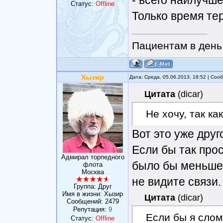
- всего наилучше
Статус:
Offline
Только время тер
Пациентам в день 
Хызир
Дата: Среда, 05.06.2013, 18:52 | Со
Цитата
(
dicar
)
Не хочу, так ка
Вот это уже друг
Если бы так про
Адмирал торпедного
было бы меньше 
флота
Москва
не видите связи.
Группа: Друг
Имя в жизни: Хызир
Цитата
(
dicar
)
Сообщений:
2479
Репутация:
9
Если бы я слом
Статус:
Offline