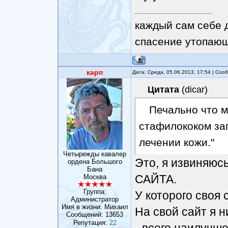
каждый сам себе 
спасение утопающ
карп
Дата: Среда, 05.06.2013, 17:54 | Со
Цитата
(
dicar
)
Печально что м
стафилококом зап
лечении кожи."
Четырежды кавалер
Это, я извиняюсь
ордена Большого
Бана
САЙТА.
Москва
Группа:
У которого своя 
Администратор
Имя в жизни: Михаил
На свой сайт я н
Сообщений:
13653
Репутация:
22