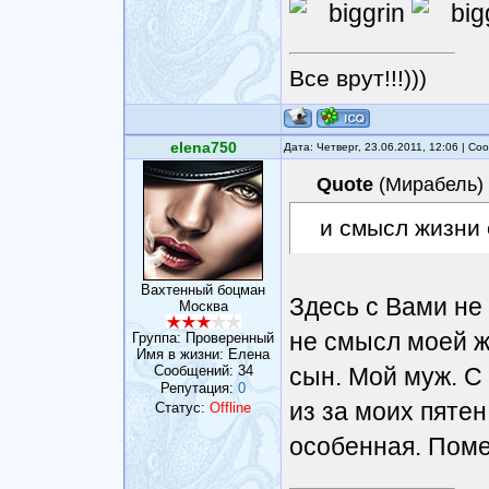
Все врут!!!)))
elena750
Дата: Четверг, 23.06.2011, 12:06 | С
Quote
(
Мирабель
)
и смысл жизни 
Вахтенный боцман
Здесь с Вами не 
Москва
не смысл моей ж
Группа: Проверенный
Имя в жизни: Елена
Сообщений:
34
сын. Мой муж. С
Репутация:
0
из за моих пятен
Статус:
Offline
особенная. Пом