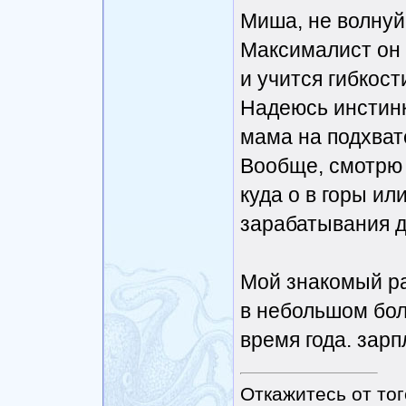
Миша, не волнуйс
Максималист он 
и учится гибкост
Надеюсь инстинк
мама на подхват
Вообще, смотрю 
куда о в горы ил
зарабатывания д
Мой знакомый ра
в небольшом бол
время года. зарп
Откажитесь от тог