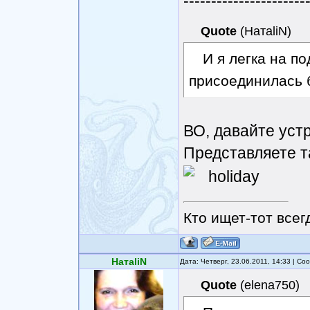
----------------------
Quote
(
НатаliN
)
И я легка на п
присоединилась 
ВО, давайте уст
Представляете т
Кто ищет-тот всег
НатаliN
Дата: Четверг, 23.06.2011, 14:33 | С
Quote
(
elena750
)