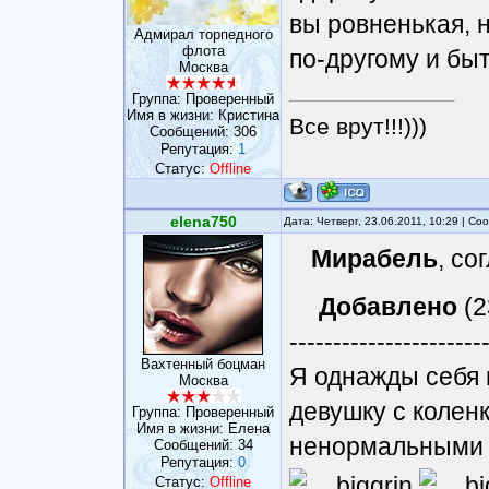
вы ровненькая, н
Адмирал торпедного
флота
по-другому и быт
Москва
Группа: Проверенный
Имя в жизни: Кристина
Все врут!!!)))
Сообщений:
306
Репутация:
1
Статус:
Offline
elena750
Дата: Четверг, 23.06.2011, 10:29 | С
Мирабель
, со
Добавлено
(2
----------------------
Вахтенный боцман
Я однажды себя 
Москва
девушку с колен
Группа: Проверенный
Имя в жизни: Елена
ненормальными 
Сообщений:
34
Репутация:
0
Статус:
Offline