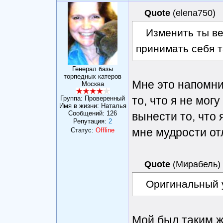
Quote
(
elena750
)
Изменить ты ве
принимать себя та
Генерал базы
торпедных катеров
Мне это напомни
Москва
то, что я не мог
Группа: Проверенный
Имя в жизни: Наталья
Сообщений:
126
вынести то, что 
Репутация:
2
мне мудрости от
Статус:
Offline
Quote
(
Мирабель
)
Оригинальный 
Мой был таким ж