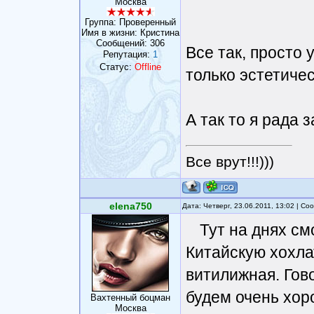
Москва
Группа: Проверенный
Имя в жизни: Кристина
Сообщений:
306
Все так, просто у
Репутация:
1
Статус:
Offline
только эстетичес
А так то я рада за
Все врут!!!)))
elena750
Дата: Четверг, 23.06.2011, 13:02 | С
Тут на днях см
Китайскую хохла
витилижная. Гов
будем очень хор
Вахтенный боцман
Москва