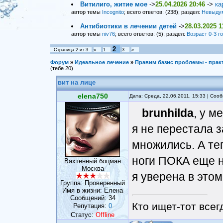
Витилиго, житие мое
->
25.04.2026 20:46
->
ка
автор темы
Incognito
; всего ответов: (238); раздел:
Невыду
Антибиотики в лечении детей
->
28.03.2025 1
автор темы
niv76
; всего ответов: (5); раздел:
Возраст 0-3 г
2
Страница
2
из
3
«
1
3
»
Форум
»
Идеальное лечение
»
Правим базис проблемы - прак
(тебе 20)
вит на лице
elena750
Дата: Среда, 22.06.2011, 15:33 | Со
brunhilda
, у м
я не перестала з
множились. А те
ноги ПОКА еще н
Вахтенный боцман
Москва
я уверена в этом
Группа: Проверенный
Имя в жизни: Елена
Сообщений:
34
Кто ищет-тот всег
Репутация:
0
Статус:
Offline