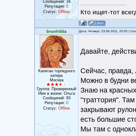
Сообщений:
34
Репутация:
0
Кто ищет-тот всег
Статус:
Offline
brunhilda
Дата: Четверг, 23.06.2011, 20:05 | С
Давайте, действ
Сейчас, правда, 
Капитан торпедного
катера
Можно в будни в
Москва
Знаю на красных
Группа: Проверенный
Имя в жизни: Ольга
Сообщений:
93
"траттория". Там
Репутация:
0
закрывают руло
Статус:
Offline
есть большие ст
Мы там с однокл