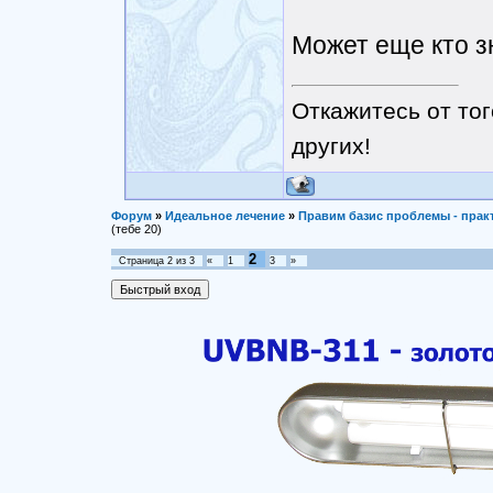
Может еще кто з
Откажитесь от тог
других!
Форум
»
Идеальное лечение
»
Правим базис проблемы - прак
(тебе 20)
2
Страница
2
из
3
«
1
3
»