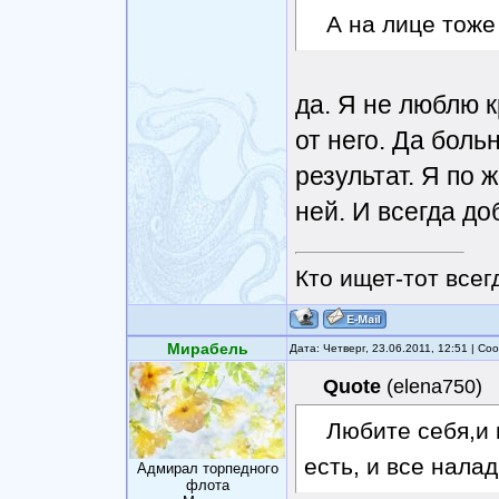
А на лице тоже
да. Я не люблю к
от него. Да боль
результат. Я по 
ней. И всегда д
Кто ищет-тот всег
Мирабель
Дата: Четверг, 23.06.2011, 12:51 | С
Quote
(
elena750
)
Любите себя,и 
есть, и все налад
Адмирал торпедного
флота