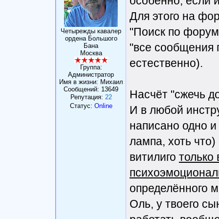
особенно, если и
Для этого на фо
"Поиск по форуму
Четырежды кавалер
ордена Большого
"все сообщения п
Бана
Москва
естественно).
Группа:
Администратор
Имя в жизни: Михаил
Сообщений:
13649
Насчёт "сжечь до
Репутация:
22
Статус:
Online
И в любой инстру
написано одно и 
лампа, хоть что
витилиго
только 
психоэмоционал
определённого мо
Оль, у твоего сы