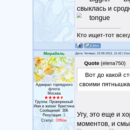
свыклась и срод
Кто ищет-тот всег
Мирабель
Дата: Четверг, 23.06.2011, 11:42 | С
Quote
(
elena750
)
Вот до какой с
своими пятнышк
Адмирал торпедного
флота
Москва
Группа: Проверенный
Имя в жизни: Кристина
Сообщений:
306
Угу, это еще и 
Репутация:
1
Статус:
Offline
моментов, и смыс