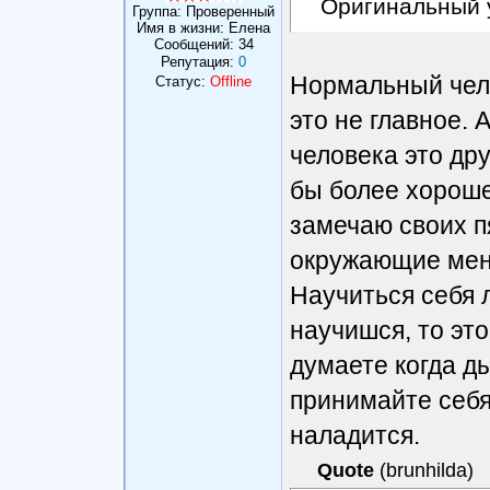
Оригинальный 
Группа: Проверенный
Имя в жизни: Елена
Сообщений:
34
Репутация:
0
Нормальный чело
Статус:
Offline
это не главное. 
человека это дру
бы более хороше
замечаю своих пя
окружающие меня
Научиться себя 
научишся, то эт
думаете когда ды
принимайте себя 
наладится.
Quote
(
brunhilda
)