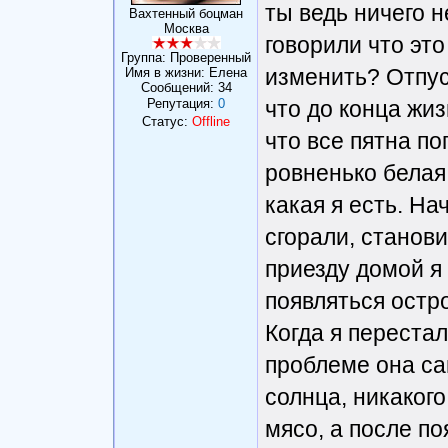
ты ведь ничего 
Вахтенный боцман
Москва
говорили что эт
Группа: Проверенный
изменить? Отпус
Имя в жизни: Елена
Сообщений:
34
Репутация:
0
что до конца жи
Статус:
Offline
что все пятна по
ровненько белая
какая я есть. На
сгорали, станов
приезду домой я 
появляться остр
Когда я переста
проблеме она са
солнца, никакого
мясо, а после п