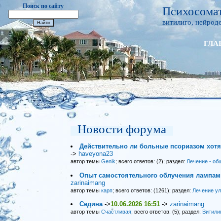
Поиск по сайту
Психосомат
витилиго, нейроде
ГЛА
Новости форума
Действительно ли больные псориазом хот
->
haveyona23
автор темы
Genik
; всего ответов: (2); раздел:
Лечение - об
Опыт самостоятельного облучения лампами
zarinaimang
автор темы
карп
; всего ответов: (1261); раздел:
Лечение у
Седина
->
10.06.2026 16:51
->
zarinaimang
автор темы
Счастливая
; всего ответов: (5); раздел:
Витили