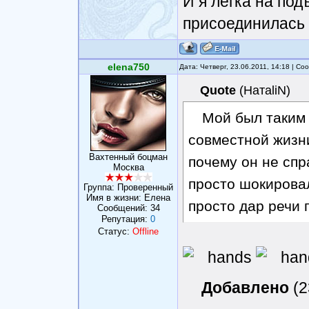
И я легка на по
присоединилась 
elena750
Дата: Четверг, 23.06.2011, 14:18 | С
Quote
(
НатаliN
)
Мой был таким
совместной жизни
Вахтенный боцман
почему он не спр
Москва
просто шокировал
Группа: Проверенный
Имя в жизни: Елена
просто дар речи 
Сообщений:
34
Репутация:
0
Статус:
Offline
Добавлено
(2