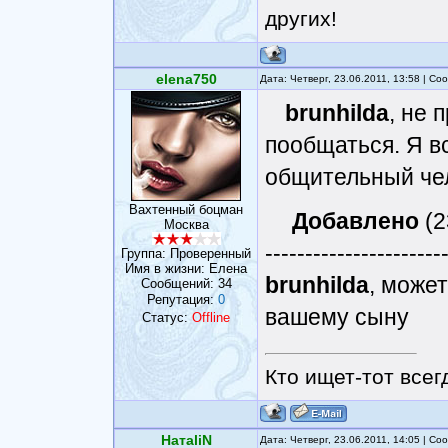
других!
elena750
Дата: Четверг, 23.06.2011, 13:58 | С
brunhilda
, не 
пообщаться. Я в
общительный че
Вахтенный боцман
Добавлено
(2
Москва
----------------------
Группа: Проверенный
Имя в жизни: Елена
brunhilda
, може
Сообщений:
34
Репутация:
0
вашему сыну
Статус:
Offline
Кто ищет-тот всег
НатаliN
Дата: Четверг, 23.06.2011, 14:05 | С