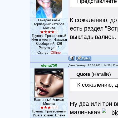
Представляете 
К сожалению, до
Генерал базы
торпедных катеров
есть раздел "Вст
Москва
выкладывались.
Группа: Проверенный
Имя в жизни: Наталья
Сообщений:
126
Репутация:
2
Статус:
Offline
elena750
Дата: Четверг, 23.06.2011, 14:50 | С
Quote
(
НатаliN
)
К сожалению, д
Вахтенный боцман
Ну два или три 
Москва
маленькая
Группа: Проверенный
Имя в жизни: Елена