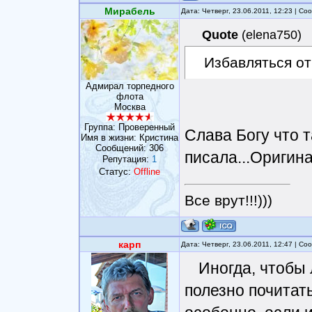
Мирабель
Дата: Четверг, 23.06.2011, 12:23 | С
Quote
(
elena750
)
Избавляться от
Адмирал торпедного
флота
Москва
Группа: Проверенный
Слава Богу что т
Имя в жизни: Кристина
Сообщений:
306
писала...Оригин
Репутация:
1
Статус:
Offline
Все врут!!!)))
карп
Дата: Четверг, 23.06.2011, 12:47 | С
Иногда, чтобы
полезно почитат