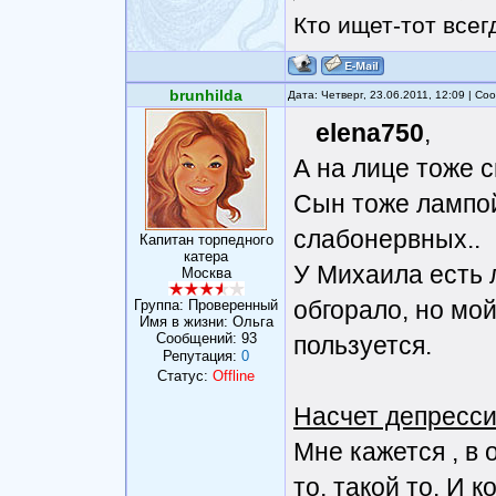
Кто ищет-тот всег
brunhilda
Дата: Четверг, 23.06.2011, 12:09 | С
elena750
,
А на лице тоже с
Сын тоже лампой
слабонервных..
Капитан торпедного
катера
У Михаила есть 
Москва
обгорало, но мой
Группа: Проверенный
Имя в жизни: Ольга
Сообщений:
93
пользуется.
Репутация:
0
Статус:
Offline
Насчет депресси
Мне кажется , в 
то, такой то. И