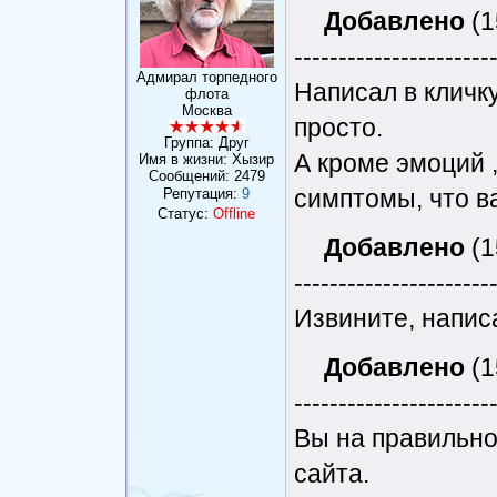
Добавлено
(1
----------------------
Адмирал торпедного
Написал в кличку
флота
Москва
просто.
Группа: Друг
А кроме эмоций ,
Имя в жизни: Хызир
Сообщений:
2479
симптомы, что в
Репутация:
9
Статус:
Offline
Добавлено
(1
----------------------
Извините, написа
Добавлено
(1
----------------------
Вы на правильно
сайта.