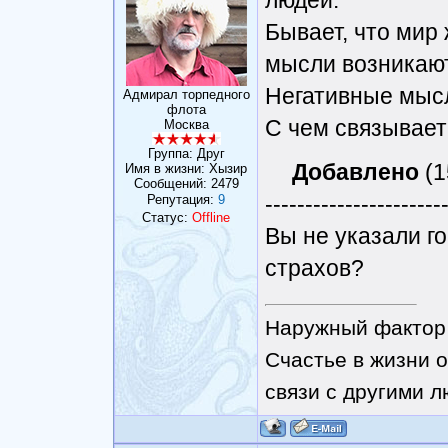
людей.
Бывает, что мир 
мысли возникаю
Негативные мысл
Адмирал торпедного
флота
С чем связывает
Москва
Группа: Друг
Добавлено
(1
Имя в жизни: Хызир
Сообщений:
2479
----------------------
Репутация:
9
Статус:
Offline
Вы не указали го
страхов?
Наружный фактор 
Счастье в жизни о
связи с другими 