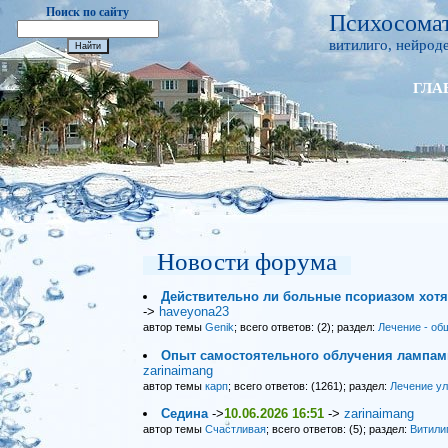
Поиск по сайту
Психосомат
витилиго, нейроде
ГЛА
Новости форума
Действительно ли больные псориазом хот
->
haveyona23
автор темы
Genik
; всего ответов: (2); раздел:
Лечение - об
Опыт самостоятельного облучения лампами
zarinaimang
автор темы
карп
; всего ответов: (1261); раздел:
Лечение у
Седина
->
10.06.2026 16:51
->
zarinaimang
автор темы
Счастливая
; всего ответов: (5); раздел:
Витили