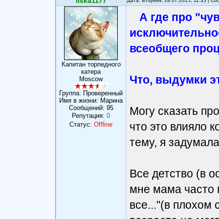
liska1177
Дата: Вторник, 28.07.2015, 11:35 | С
А где про "чу
исключительнос
всеобщего проц
Капитан торпедного
катера
Что, выдумки э
Moscow
Группа: Проверенный
Имя в жизни: Марина
Сообщений:
95
Могу сказать пр
Репутация:
0
что это влияло к
Статус:
Offline
тему, я задумалас
Все детство (в о
мне мама часто 
все..."(в плохом