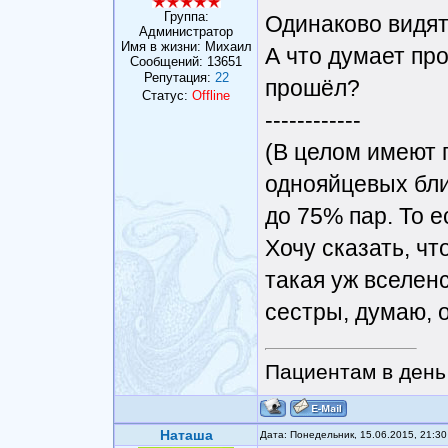
Группа:
Одинаково видят 
Администратор
Имя в жизни: Михаил
А что думает пр
Сообщений:
13651
Репутация:
22
прошёл?
Статус:
Offline
------------
(В целом имеют 
однояйцевых бли
до 75% пар. То е
Хочу сказать, чт
такая уж вселен
сестры, думаю, о
Пациентам в день 
Наташа
Дата: Понедельник, 15.06.2015, 21:3