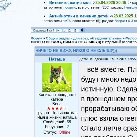
Витилиго, житие мое
->
25.04.2026 20:46
->
ка
автор темы
Incognito
; всего ответов: (238); раздел:
Невыду
Антибиотики в лечении детей
->
28.03.2025 1
автор темы
niv76
; всего ответов: (5); раздел:
Возраст 0-3 г
4
Страница
4
из
4
«
1
2
3
Форум
»
Общий раздел - для всех, объединительный
»
Филос
НИЧЕГО НЕ ВИЖУ, НИКОГО НЕ СЛЫШУ)))
(Отдельный аспект "п
НИЧЕГО НЕ ВИЖУ, НИКОГО НЕ СЛЫШУ)))
Наташа
Дата: Понедельник, 15.06.2015, 09:2
всё вместе. Пл
будут мною недо
истинную. Сдела
Капитан торпедного
в прошедшем вре
катера
Вена
прорабатываю о
Группа: Пользователь
плюс взяла отве
Имя в жизни: наташа
Сообщений:
68
Стало легче сраз
Репутация:
2
Статус:
Offline