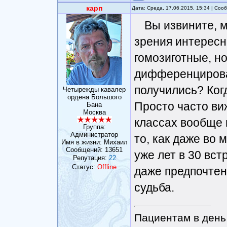
карп
Дата: Среда, 17.06.2015, 15:34 | Со
Вы извините, м
зрения интересно
гомозиготные, н
дифференцирова
получились? Ког
Четырежды кавалер
ордена Большого
Просто часто ви
Бана
Москва
классах вообще 
Группа:
Администратор
то, как даже во
Имя в жизни: Михаил
Сообщений:
13651
уже лет в 30 вст
Репутация:
22
Статус:
Offline
даже предпочтен
судьба.
Пациентам в день 