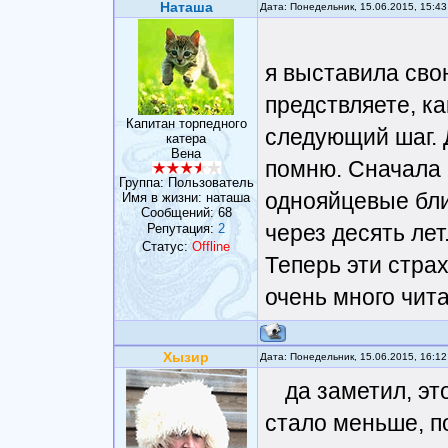
Наташа
Дата: Понедельник, 15.06.2015, 15:4
я выставила сво
предствляете, ка
Капитан торпедного
следующий шаг. 
катера
Вена
помню. Сначала 
Группа: Пользователь
однояйцевые бли
Имя в жизни: наташа
Сообщений:
68
через десять лет
Репутация:
2
Статус:
Offline
Теперь эти стра
очень много чита
Хызир
Дата: Понедельник, 15.06.2015, 16:1
да заметил, эт
стало меньше, п