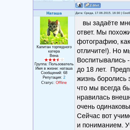
Наташа
Дата: Среда, 17.06.2015, 16:30 | Со
вы задаёте мне
ответ. Мы похожи
фотографию, как
Капитан торпедного
отличите!). Но 
катера
Вена
Воспитывались -
Группа: Пользователь
до 18 лет. Пред
Имя в жизни: наташа
Сообщений:
68
жизнь боролись 
Репутация:
2
Статус:
Offline
что мы всегда бы
нравилась внешн
очень одинаковы
Сейчас вот учим
и пониманием. У