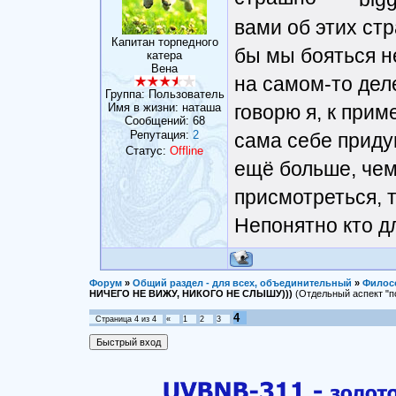
вами об этих стр
Капитан торпедного
бы мы бояться н
катера
Вена
на самом-то дел
Группа: Пользователь
говорю я, к прим
Имя в жизни: наташа
Сообщений:
68
Репутация:
2
сама себе приду
Статус:
Offline
ещё больше, чем
присмотреться, 
Непонятно кто дл
Форум
»
Общий раздел - для всех, объединительный
»
Филос
НИЧЕГО НЕ ВИЖУ, НИКОГО НЕ СЛЫШУ)))
(Отдельный аспект "п
4
Страница
4
из
4
«
1
2
3