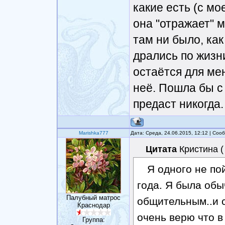
какие есть (с мо
она "отражает" 
там ни было, ка
дрались по жизни
остаётся для ме
неё. Пошла бы с 
предаст никогда.
Marishka777
Дата: Среда, 24.06.2015, 12:12 | Со
Цитата
Кристина
(
Я одного не пой
года. Я была обы
Палубный матрос
общительным..и с
Краснодар
очень верю что в
Группа: