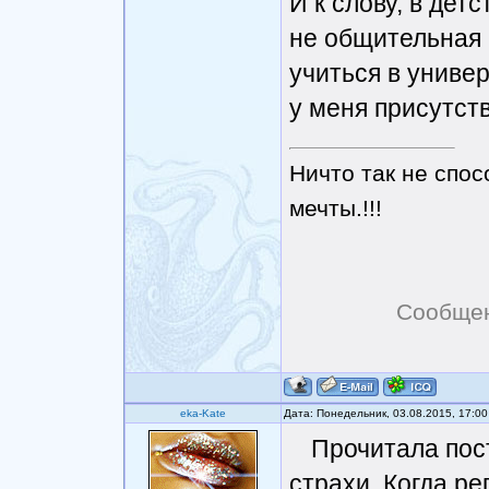
И к слову, в дет
не общительная .
учиться в универ
у меня присутств
Ничто так не спос
мечты.!!!
Сообщен
eka-Kate
Дата: Понедельник, 03.08.2015, 17:0
Прочитала пост
страхи. Когда ре