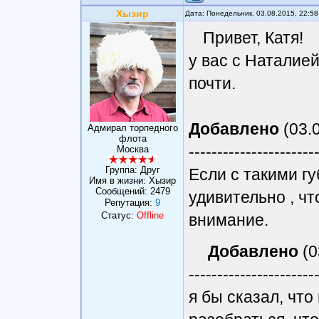
Хызир
Дата: Понедельник, 03.08.2015, 22:5
Привет, Катя!
у вас с Наталие
почти.
Добавлено
(03.0
Адмирал торпедного
флота
----------------------
Москва
Группа: Друг
Если с такими гу
Имя в жизни: Хызир
Сообщений:
2479
удивительно , ч
Репутация:
9
Статус:
Offline
внимание.
Добавлено
(0
----------------------
я бы сказал, что