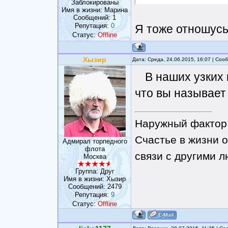
Заблокированы
Имя в жизни: Марина
Сообщений:
1
Репутация:
0
Я тоже отношусь
Статус:
Offline
Хызир
Дата: Среда, 24.06.2015, 16:07 | Со
В наших узких 
что вы называет 
Наружный фактор 
Счастье в жизни о
Адмирал торпедного
флота
связи с другими 
Москва
Группа: Друг
Имя в жизни: Хызир
Сообщений:
2479
Репутация:
9
Статус:
Offline