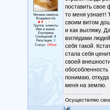
поставить свое фо
то меня узнает! 
Мичман камбуза
Владивосток
своим витом дошл
Группа: клиенты
и как выгляжу. Д
Имя в жизни:
Екатерина
Сообщений:
8
взглядами людей
Репутация:
0
себя такой. Кста
Статус:
Offline
стала себя ценит
своей внешности
обособленность 
понимаю, откуда 
меня на землю.
Осуществляю сво