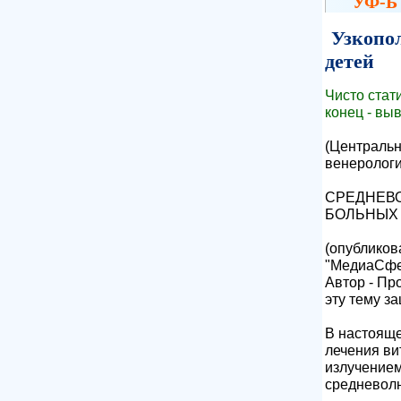
УФ-Б 
Узкопол
детей
Чисто стат
конец - вы
(Центральн
венерологи
СРЕДНЕВО
БОЛЬНЫХ
(опубликов
"МедиаСфера
Автор - Пр
эту тему за
В настояще
лечения ви
излучением
средневолн
...........