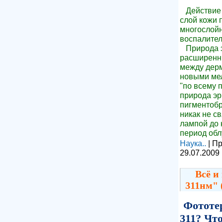
Действие
слой кожи 
многослойн
воспалите
Природа эр
расширенны
между дерм
новыми мел
"по всему 
природа эр
пигментобр
никак не св
лампой до 
период обл
Наука..
| П
29.07.2009
Всё и
311нм" 
Фототе
311? Чт