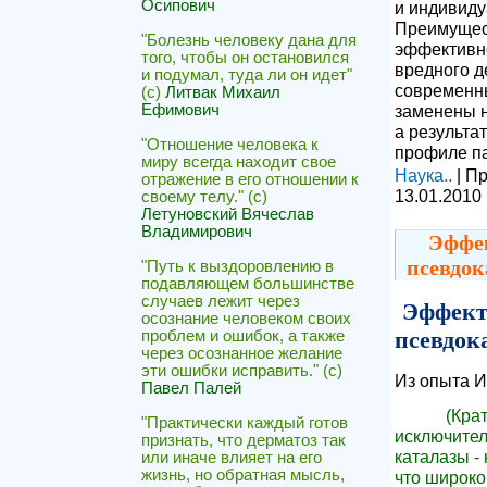
Осипович
и индивиду
Преимущес
"Болезнь человеку дана для
эффективно
того, чтобы он остановился
вредного д
и подумал, туда ли он идет"
современны
(с)
Литвак Михаил
заменены н
Ефимович
а результа
"Отношение человека к
профиле п
миру всегда находит свое
Наука..
| П
отражение в его отношении к
13.01.2010
своему телу." (c)
Летуновский Вячеслав
Владимирович
Эффек
псевдок
"Путь к выздоровлению в
подавляющем большинстве
случаев лежит через
Эффект
осознание человеком своих
псевдок
проблем и ошибок, а также
через осознанное желание
эти ошибки исправить." (с)
Из опыта И
Павел Палей
(Кратк
"Практически каждый готов
исключител
признать, что дерматоз так
каталазы -
или иначе влияет на его
жизнь, но обратная мысль,
что широко