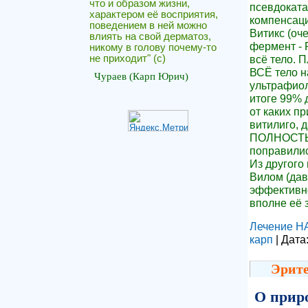
что и образом жизни,
псевдоката
характером её восприятия,
компенсаци
поведением в ней можно
Витикс (оч
влиять на свой дерматоз,
фермент - 
никому в голову почему-то
всё тело. 
не приходит" (c)
ВСЁ тело н
Чураев (Карп Юрич)
ультрафиол
итоге 99% 
от каких п
витилиго, 
ПОЛНОСТЬЮ 
поправилис
Из другого 
Вилом (дав
эффективно
вполне её 
Лечение 
карп
| Дата
Эрите
О прир