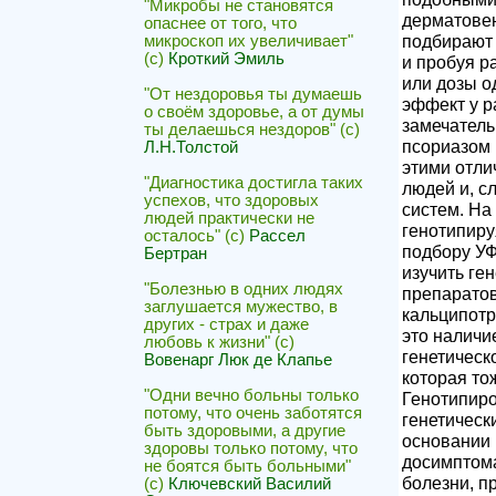
"Микробы не становятся
дерматовен
опаснее от того, что
подбирают 
микроскоп их увеличивает"
(с)
Кроткий Эмиль
и пробуя р
или дозы о
"От нездоровья ты думаешь
эффект у р
о своём здоровье, а от думы
замечатель
ты делаешься нездоров" (с)
псориазом 
Л.Н.Толстой
этими отли
"Диагностика достигла таких
людей и, с
успехов, что здоровых
систем. На
людей практически не
генотипиру
осталось" (с)
Рассел
подбору УФ
Бертран
изучить ге
"Болезнью в одних людях
препаратов
заглушается мужество, в
кальципотр
других - страх и даже
это наличи
любовь к жизни" (с)
генетическ
Вовенарг Люк де Клапье
которая то
"Одни вечно больны только
Генотипиро
потому, что очень заботятся
генетическ
быть здоровыми, а другие
основании 
здоровы только потому, что
досимптом
не боятся быть больными"
болезни, п
(с)
Ключевский Василий