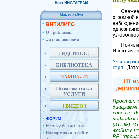
Наш ИНСТАГРАМ
Свежее 
Меню сайта
огромной в
наблюдение
ВИТИЛИГО
однозначн
О проблеме..
узковолнов
..и о её решении
Причём,
И про числ
! ИДЕЙНОЕ !
Ультрафио
БИБЛИОТЕКА
карп
| Дата
ЛАМПА-311
311 н
дермати
Психосоматика:
УСЛУГИ
Простая, к
[ ВИДЕО ]
диаграмма
кабинки, 
подхода к 
ФОРУМ
(311нм). В
Не хочу больше жить
входил в н
Информация о сайте
РР" (произ