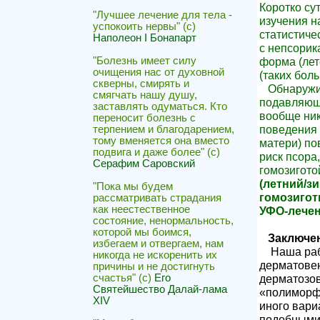
Коротко су
"Лучшее лечение для тела -
изучения н
успокоить нервы" (с)
статистиче
Наполеон I Бонапарт
с непсорик
форма (лет
"Болезнь имеет силу
очищения нас от духовной
(таких бол
скверны, смирять и
Обнаружили
смягчать нашу душу,
подавляющ
заставлять одуматься. Кто
вообще ник
переносит болезнь с
поведения 
терпением и благодарением,
тому вменяется она вместо
матери) по
подвига и даже более" (с)
риск псора,
Серафим Саровский
гомозигото
(летний/з
"Пока мы будем
гомозигот
рассматривать страдания
как неестественное
УФО-лече
состояние, ненормальность,
которой мы боимся,
Заключе
избегаем и отвергаем, нам
Наша работ
никогда не искоренить их
дерматовен
причины и не достигнуть
дерматозов
счастья" (с)
Его
Святейшество Далай-лама
«полиморфи
XIV
иного вари
подобными 