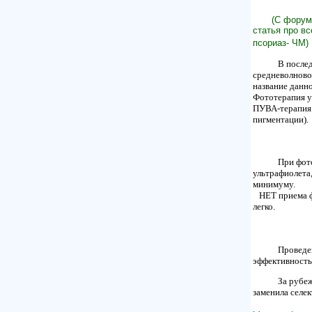
(С форум
статья про вс
псориаз
- ЧМ)
В последн
средневолновое
название данно
Фототерапия у
ПУВА-терапия 
пигментации).
При фотот
ультрафиолета,
минимуму.
НЕТ приема фо
легко.
Проведенн
эффективность
За рубежо
заменила селе