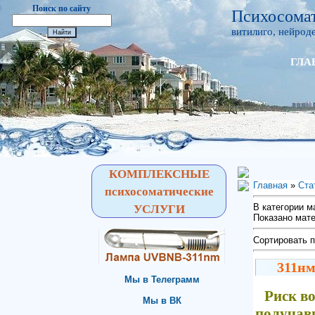
Поиск по сайту
Психосомат
витилиго, нейроде
ГЛА
КОМПЛЕКСНЫЕ
Главная
»
Ста
психосоматические
В категории 
УСЛУГИ
Показано мат
Сортировать 
311нм
Мы в Телеграмм
Риск в
Мы в ВК
получав