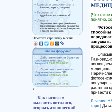
МЕДИЦ
Центры и специалисты
[2]
Фамилии, адреса, расценки
Курорты
[0]
(Что такое
Куда б поехать полечиться?
понятно, хо
Лажа
[6]
Шарлатаны, лохотрон (никчёмные
дорогостоящие приборы, процедуры,
Фотосе
всякая замануха), сетевой маркетинг
и просто бесполезное.
способны 
передават
Отметьте страничку в сети:
запускать
процессов
Что на форуме?
Описыва
Действительно ли больные
Разновидн
псориазом хотят выл...
поглощаемо
haveyona23
, 29.07.2026--08:36
медицине.
Опыт самостоятельного
облучения лампами 311 ...
Перечислен
zarinaimang
, 12.06.2026--16:49
фотосенси
Седина
популярные
zarinaimang
, 10.06.2026--16:51
растения к
<
привести к
Как насовсем
Лечение 
вылечить витилиго,
карп
| Дата
псориаз, атопический