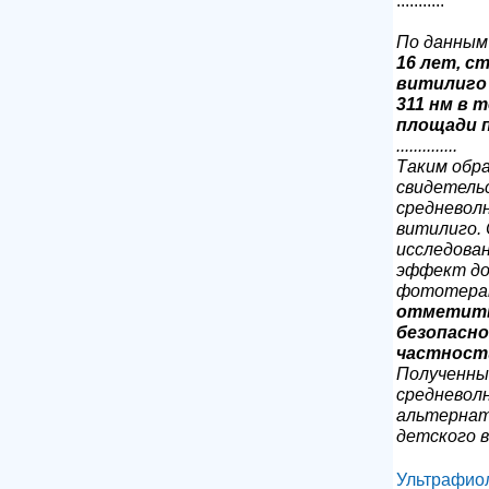
По данным
16 лет, 
витилиго 
311 нм в 
площади п
..............
Таким обра
свидетель
средневолн
витилиго.
исследова
эффект до
фототерапи
отметить
безопасно
частност
Полученны
средневол
альтернат
детского в
Ультрафио