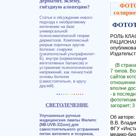
дерматит, экзему,
ФОТО
гнёздную алопецию?
солярие
Статьи и обсуждение нового
подхода к необратимому
ФОТО
излечению на базе
универсальной
РОЛЬ КЛА
психосоматической теории
дерматозов. Комплексный
РАЦИОНА
разрыв порочных кругов
опубликова
болезни: снаружи
Издательст
(узкополосный ультрафиолет-
Б), внутри (нормализация
вегетативных балансов) и
(В стран
устранение психологических
7 типов. Во
напряжений, как личностной
сайтов кот
основы болезни
(самостоятельно, в кругу
отношении
друзей).
вполне дос
.
.
.
.
.
.
.
.
.
.
.
..
- в послед
фототипами:
СВЕТОЛЕЧЕНИЕ
загорает; 3 
Улучшенные ручные
Об авторе:
медицинские лампы Филипс
B.B. Влад
(NB-UVB-311nm) для
ФГУ «Инст
самостоятельного устранения
медико-био
пятен витилиго и псориаза,