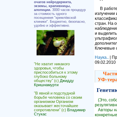
очагов нейродермита,
экземы, крапивницы,
В работе 
алопеции.
3000 часов процедур
излучении 
за стоимость одного
посещенеия "кремлёвской
классифика
клиники". Бюджетно, безопасно,
стран. На 
удобно и эффективно.
наблюдени
и выделить
ультрафиол
дополнител
Ключевые с
Наука..
| П
09.02.2010
"Не хватит никакого
здоровья, чтобы
приспособиться к этому
Частн
глубоко больному
УФ-тера
обществу" (с)
Джидду
Кришнамурти
Генетик
"В явной и подспудной
борьбе человека со своим
(Это, соб
организмом Организм
резулятивн
оказывает жесточайшее
Авторы наш
сопротивлени" (с)
Владимир
Стукас
конкретные