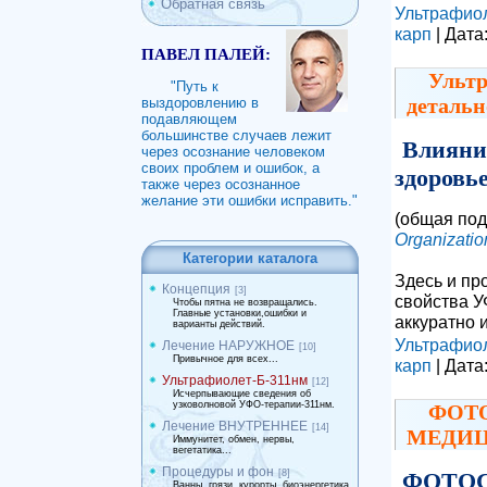
Обратная связь
Ультрафио
карп
| Дата
ПАВЕЛ ПАЛЕЙ:
Ультр
"Путь к
детальн
выздоровлению в
подавляющем
большинстве случаев лежит
Влияни
через осознание человеком
своих проблем и ошибок, а
здоровье
также через осознанное
желание эти ошибки исправить."
(общая под
Organizatio
Категории каталога
Здесь и пр
Концепция
[3]
свойства УФ
Чтобы пятна не возвращались.
Главные установки,ошибки и
аккуратно 
варианты действий.
Ультрафио
Лечение НАРУЖНОЕ
[10]
Привычное для всех...
карп
| Дата
Ультрафиолет-Б-311нм
[12]
Исчерпывающие сведения об
узковолновой УФО-терапии-311нм.
ФОТ
Лечение ВНУТРЕННЕЕ
[14]
МЕДИ
Иммунитет, обмен, нервы,
вегетатика...
Процедуры и фон
[8]
ФОТОС
Ванны, грязи, курорты, биоэнергетика