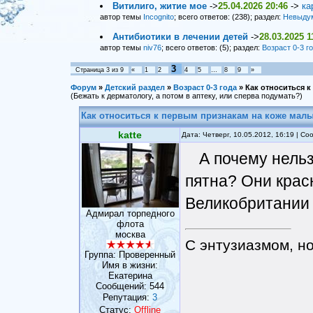
Витилиго, житие мое
->
25.04.2026 20:46
->
ка
автор темы
Incognito
; всего ответов: (238); раздел:
Невыду
Антибиотики в лечении детей
->
28.03.2025 1
автор темы
niv76
; всего ответов: (5); раздел:
Возраст 0-3 г
3
Страница
3
из
9
«
1
2
4
5
…
8
9
»
Форум
»
Детский раздел
»
Возраст 0-3 года
»
Как относиться 
(Бежать к дерматологу, а потом в аптеку, или сперва подумать?)
Как относиться к первым признакам на коже мал
katte
Дата: Четверг, 10.05.2012, 16:19 | С
А почему нель
пятна? Они красн
Великобритании 
Адмирал торпедного
флота
москва
С энтузиазмом, н
Группа: Проверенный
Имя в жизни:
Eкатерина
Сообщений:
544
Репутация:
3
Статус:
Offline