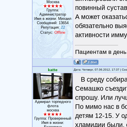
Москва
повинный сустав
Группа:
Администратор
А может оказатьс
Имя в жизни: Михаил
Сообщений:
13654
обязательно выя
Репутация:
22
Статус:
Offline
активности имму
Пациентам в день 
katte
Дата: Четверг, 07.06.2012, 17:37 | С
В среду собир
Семашко съездит
спрошу. Или луч
Адмирал торпедного
По мимо нас в б
флота
москва
детям 12-15. У о
Группа: Проверенный
Имя в жизни:
хламидии были, 
Eкатерина