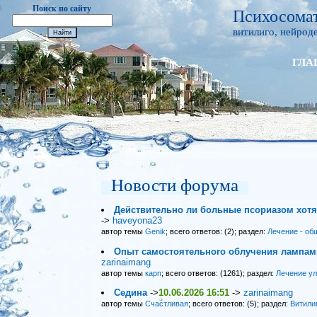
Поиск по сайту
Психосомат
витилиго, нейроде
ГЛА
Новости форума
Действительно ли больные псориазом хот
->
haveyona23
автор темы
Genik
; всего ответов: (2); раздел:
Лечение - об
Опыт самостоятельного облучения лампами
zarinaimang
автор темы
карп
; всего ответов: (1261); раздел:
Лечение у
Седина
->
10.06.2026 16:51
->
zarinaimang
автор темы
Счастливая
; всего ответов: (5); раздел:
Витили