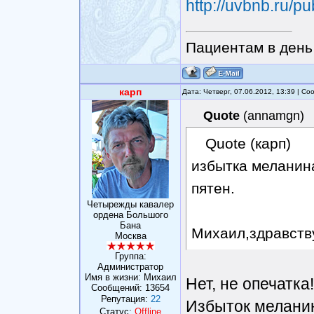
http://uvbnb.ru/pu
Пациентам в день 
карп
Дата: Четверг, 07.06.2012, 13:39 | С
Quote
(
annamgn
)
Quote (карп)
избытка меланин
пятен.
Четырежды кавалер
ордена Большого
Бана
Михаил,здравству
Москва
Группа:
Администратор
Имя в жизни: Михаил
Нет, не опечатка!
Сообщений:
13654
Репутация:
22
Избыток меланин
Статус:
Offline