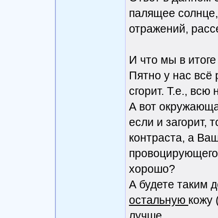
палящее солнце, 
отражений, расс
И что мы в итог
Пятно у нас всё 
сгорит. Т.е., вс
А вот окружающа
если и загорит, 
контраста, а Ва
провоцирующего 
хорошо?
А будете таким 
остальную
кожу 
лучше.