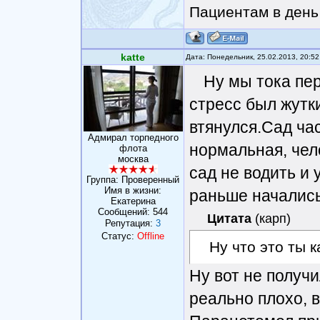
Пациентам в день 
katte
Дата: Понедельник, 25.02.2013, 20:5
Ну мы тока пер
стресс был жутки
втянулся.Сад ча
Адмирал торпедного
нормальная, чел
флота
москва
сад не водить и 
Группа: Проверенный
Имя в жизни:
раньше начались
Eкатерина
Сообщений:
544
Цитата
(
карп
)
Репутация:
3
Статус:
Offline
Ну что это ты 
Ну вот не получ
реально плохо, 