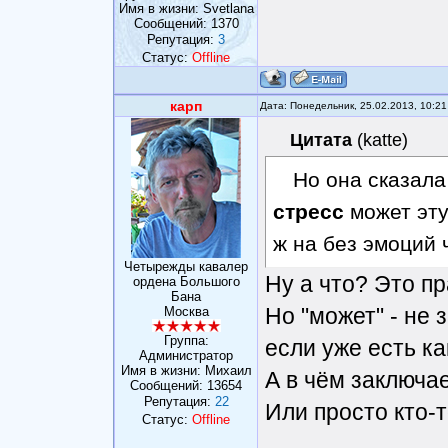
Имя в жизни: Svetlana
Сообщений:
1370
Репутация:
3
Статус:
Offline
карп
Дата: Понедельник, 25.02.2013, 10:2
Цитата
(
katte
)
Но она сказала
стресс
может эту
ж на без эмоций 
Четырежды кавалер
Ну а что? Это пр
ордена Большого
Бана
Но "может" - не 
Москва
Группа:
если уже есть ка
Администратор
Имя в жизни: Михаил
А в чём заключа
Сообщений:
13654
Репутация:
22
Или просто кто-
Статус:
Offline