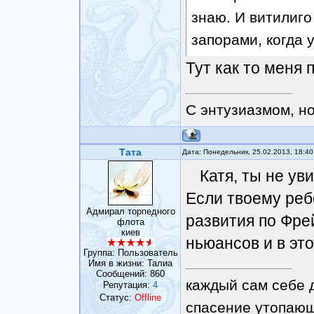
знаю. И витилиго
запорами, когда 
Тут как то меня 
С энтузиазмом, н
Тата
Дата: Понедельник, 25.02.2013, 18:4
Катя, ты не ув
Если твоему ребе
Адмирал торпедного
развития по Фре
флота
киев
ньюансов и в эт
Группа: Пользователь
Имя в жизни: Талиа
Сообщений:
860
каждый сам себе 
Репутация:
4
Статус:
Offline
спасение утопающ