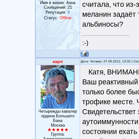
Имя в жизни: Анна
считала, что из-
Сообщений:
21
Репутация:
0
меланин задаёт 
Статус:
Offline
альбиносы?
:-)
карп
Дата: Четверг, 07.06.2012, 13:32 | С
Катя, ВНИМАНИ
Ваш реактивный а
только более быс
трофике месте. 
Свидетельствет 
Четырежды кавалер
ордена Большого
аутоиммунности 
Бана
Москва
состоянии ехать 
Группа:
Администратор