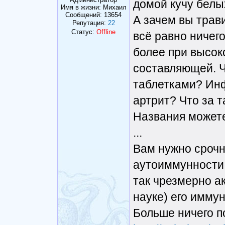
домой кучу белы
Имя в жизни: Михаил
Сообщений:
13654
А зачем вы трав
Репутация:
22
Статус:
Offline
всё равно ничего
более при высок
составляющей. Ч
таблетками? Ин
артрит? Что за 
Названия может
...
Вам нужно срочн
аутоиммунности 
так чрезмерно а
науке) его имму
Больше ничего по