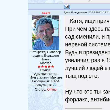
карп
Дата: Понедельник, 25.02.2013, 18:4
Катя, ищи прич
При чём здесь п
сад сменили, и п
нервной системе
Будь я президен
Четырежды кавалер
ордена Большого
увеличил раз в 1
Бана
Москва
лучший людей в 
Группа:
Администратор
тыщ под сто.
Имя в жизни: Михаил
Сообщений:
13654
Репутация:
22
Статус:
Offline
Ну что это ты ка
форлакс, антибио