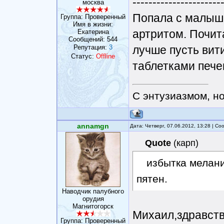
----------------------
москва
Попала с малыш
Группа: Проверенный
Имя в жизни:
артритом. Почит
Eкатерина
Сообщений:
544
Репутация:
3
лучше пусть вити
Статус:
Offline
таблетками пече
С энтузиазмом, н
annamgn
Дата: Четверг, 07.06.2012, 13:28 | С
Quote
(
карп
)
избытка мелан
пятен.
Наводчик палубного
орудия
Магнитогорск
Михаил,здравству
Группа: Проверенный