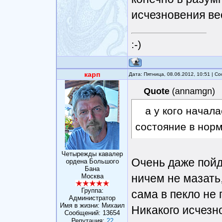
исчезновения ве
:-)
карп
Дата: Пятница, 08.06.2012, 10:51 | 
Quote
(
annamgn
)
а у кого начал
состояние в норм
Четырежды кавалер
Очень даже пойд
ордена Большого
Бана
ничем не мазать, 
Москва
Группа:
сама в пекло не 
Администратор
Имя в жизни: Михаил
Никакого исчезн
Сообщений:
13654
Репутация:
22