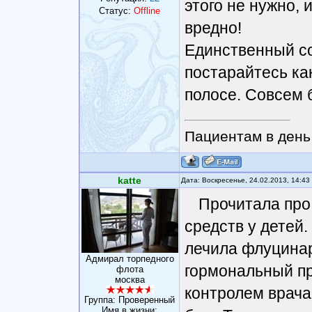
этого не нужно,
Статус:
Offline
вредно!
Единственный со
постарайтесь ка
полосе. Совсем 
Пациентам в день 
katte
Дата: Воскресенье, 24.02.2013, 14:4
Прочитала про
средств у детей
лечила флуцинар
Адмирал торпедного
гормональный пр
флота
москва
контролем врача
Группа: Проверенный
Имя в жизни: