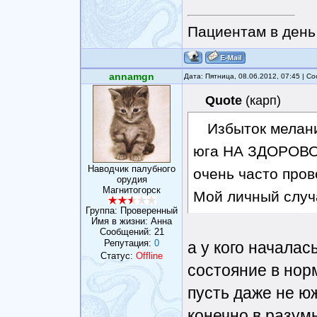
Пациентам в день 
annamgn
Дата: Пятница, 08.06.2012, 07:45 | 
Quote
(
карп
)
Избыток мелан
юга НА ЗДОРОВО
Наводчик палубного
очень часто пров
орудия
Магнитогорск
Мой личный случа
Группа: Проверенный
Имя в жизни: Анна
Сообщений:
21
Репутация:
0
а у кого началас
Статус:
Offline
состояние в нор
пусть даже не юж
конечно в разум