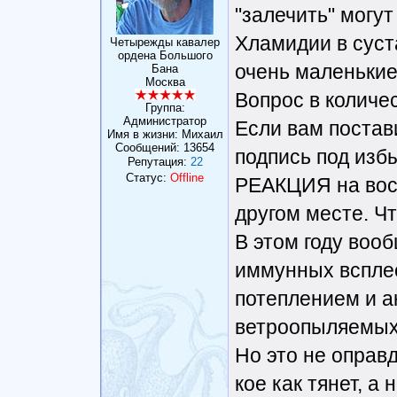
"залечить" могут
Хламидии в суст
Четырежды кавалер
ордена Большого
очень маленькие
Бана
Москва
Вопрос в количе
Группа:
Администратор
Если вам постав
Имя в жизни: Михаил
Сообщений:
13654
подпись под изб
Репутация:
22
Статус:
Offline
РЕАКЦИЯ на восп
другом месте. Чт
В этом году вооб
иммунных всплес
потеплением и а
ветроопыляемых
Но это не оправ
кое как тянет, а