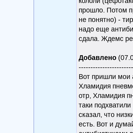
кололи (цефотак
прошло. Потом п
не понятно) - тир
надо еще антиби
сдала. Ждемс ре
Добавлено
(07.0
----------------------
Вот пришли мои 
Хламидия пневмо
отр, Хламидия п
таки подхватили
сказал, что низк
есть. Вот и дума