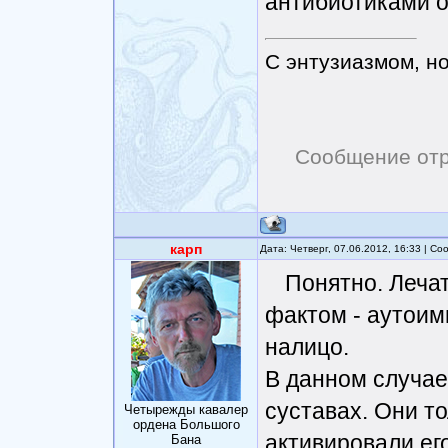
антибиотиками от
С энтузиазмом, н
Сообщение от
карп
Дата: Четверг, 07.06.2012, 16:33 | С
Понятно. Лечат
фактом - аутои
налицо.
В данном случае
суставах. Они т
Четырежды кавалер
ордена Большого
активировали его
Бана