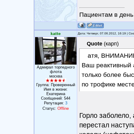
Пациентам в день 
katte
Дата: Четверг, 07.06.2012, 16:19 | С
Quote
(
карп
)
атя, ВНИМАНИЕ
Ваш реактивный а
Адмирал торпедного
флота
только более быс
москва
по трофике месте
Группа: Проверенный
Имя в жизни:
Eкатерина
Сообщений:
544
Репутация:
3
Статус:
Offline
Горло заболело, 
перестал наступ