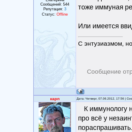
Сообщений:
544
тоже иммуная р
Репутация:
3
Статус:
Offline
Или имеется вви
С энтузиазмом, н
Сообщение от
карп
Дата: Четверг, 07.06.2012, 17:56 | С
К иммунологу 
про всё у незаи
пораспрашивать.