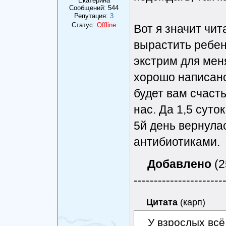
Eкатерина
Сообщений:
544
Репутация:
3
Статус:
Offline
Вот я значит чит
вырастить ребен
экстрим для меня
хорошо написано
будет вам счасть
нас. Да 1,5 суто
5й день вернула
антибиотиками.
Добавлено
(2
----------------------
Цитата
(
карп
)
У взрослых всё 