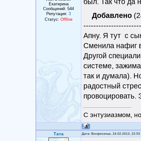
был. Так что да н
Eкатерина
Сообщений:
544
Репутация:
3
Добавлено
(2
Статус:
Offline
----------------------
Апну. Я тут с с
Сменила нафиг в
Другой специали
системе, зажимае
так и думала). Н
радостный стрес
провоцировать. Э
С энтузиазмом, н
Тата
Дата: Воскресенье, 24.02.2013, 22:5