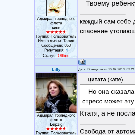
Твоему ребенку
Адмирал торпедного
каждый сам себе 
флота
киев
спасение утопающ
Группа: Пользователь
Имя в жизни: Талиа
Сообщений:
860
Репутация:
4
Статус:
Offline
Lilly
Дата: Понедельник, 25.02.2013, 03:2
Цитата
(
katte
)
Но она сказала
стресс может эту
Ктатя, а не посл
Адмирал торпедного
флота
Leipzig
Свобода от автом
Группа: Пользователь