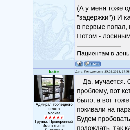
(А у меня тоже о
"задержки")) И ка
в первые попал, 
Потом - лосиными
Пациентам в день 
katte
Дата: Понедельник, 25.02.2013, 17:5
Да, мучается.
проблему, вот к
было, а вот тоже
Адмирал торпедного
покивали на пар
флота
москва
Будем пробовать
Группа: Проверенный
Имя в жизни:
подождать, так к