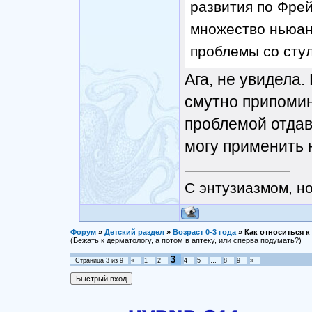
развития по Фре
множество ньюанс
проблемы со сту
Ага, не увидела.
смутно припомин
проблемой отдава
могу применить 
С энтузиазмом, н
Форум
»
Детский раздел
»
Возраст 0-3 года
»
Как относиться 
(Бежать к дерматологу, а потом в аптеку, или сперва подумать?)
3
Страница
3
из
9
«
1
2
4
5
…
8
9
»