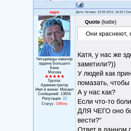
карп
Дата: Четверг, 10.05.2012, 16:26 | С
Quote
(
katte
)
Они краснеют, 
Катя, у нас же з
Четырежды кавалер
заметили?))
ордена Большого
Бана
У людей как прин
Москва
Группа:
помазать, чтобы
Администратор
Имя в жизни: Михаил
А у нас как?
Сообщений:
13654
Репутация:
22
Если что-то боли
Статус:
Offline
ДЛЯ ЧЕГО оно бо
вести?"
Ответ в данном 