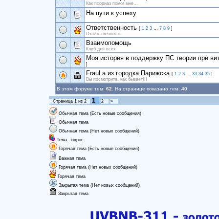
Как псориаз помог мне...
На пути к успеху
Ответственность
[
1
2
3
…
7
8
9
]
Ответственность
Взаимопомощь
Клуб для всех
Моя история в поддержку ПС теории при ви
]
FrauLa из городка Парижска
[
1
2
3
…
33
34
35
]
Вы посмотрите, как бывает!!!
В этом форуме тем:
62
. На странице показано тем:
40
.
1
Страница
1
из
2
2
»
Обычная тема (Есть новые сообщения)
Обычная тема
Обычная тема (Нет новых сообщений)
Тема - опрос
Горячая тема (Есть новые сообщения)
Важная тема
Горячая тема (Нет новых сообщений)
Горячая тема
Закрытая тема (Нет новых сообщений)
Закрытая тема