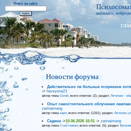
Поиск по сайту
Психосомат
витилиго, нейроде
ГЛА
Новости форума
Действительно ли больные псориазом хот
->
haveyona23
автор темы
Genik
; всего ответов: (2); раздел:
Лечение - об
Опыт самостоятельного облучения лампами
zarinaimang
автор темы
карп
; всего ответов: (1261); раздел:
Лечение у
Седина
->
10.06.2026 16:51
->
zarinaimang
автор темы
Счастливая
; всего ответов: (5); раздел:
Витили