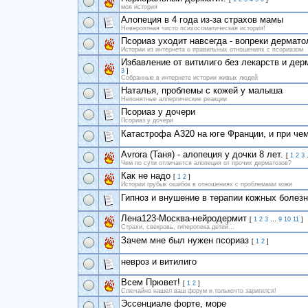
моя история
Алопеция в 4 года из-за страхов мамы
Невероятная чисто психосоматическая история!
Псориаз уходит навсегда - вопреки дермато
Истории из интернета о правильных отношениях с псориазом
Избавление от витилиго без лекарств и дер
3
]
Собранные в интернете истории живых людей
Наталья, проблемы с кожей у малыша
Непонятные аллергические реакции
Псориаз у дочери
Псориаз у дочери
Катастрофа A320 на юге Франции, и при че
Avrora (Таня) - алопеция у дочки 8 лет.
[
1
2
3
Чем по сути отличается алопеция от прочих дерматозов?
Как не надо
[
1
2
]
Истории грубых ошибок в отношениях с проблемами кожи
Гипноз и внушение в терапии кожных болез
Лена123-Москва-нейродермит
[
1
2
3
…
9
10
11
]
Страхи, свекровь, гиперопека детей...
Зачем мне был нужен псориаз
[
1
2
]
невроз и витилиго
Всем Прювет!
[
1
2
]
Слючайно нашел ваш форум и толькочто заригился!
Эссенциале форте, море