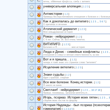
печнь, обменные процессы, связь с витииго
универсальная алопеция
[
1
2
3
]
Антиистории
[
1
2
]
Примеры бесперспективного отношения к болезни и с болезнь
Как я докопалась до витилиго
[
1
2
3
…
5
6
7
]
О причинах и лечении
Атопический дерматит
[
1
2
3
]
Моя невыдуманная история
Роман - нейродермит
[
1
2
]
С 9 лет. Сейчас 36. Всё очень типично.
ВИТИЛИГО.
[
1
2
3
]
Витилиго и Я....................моя история.
Люда и Денис - семейные конфликты.
[
1
2
3
отношения в семье и личная ответственность за них
Вот и я пришла...
[
1
2
]
теперь я тоже знаю это странное слово "витилиго"
Исцеление ветелиго
[
1
2
3
]
Знаки судьбы
[
1
2
]
Идея странная, спорная
Все мои болезни. Конец истории.
[
1
2
]
Я никого не виню.
Светланrf - нейродермит
[
1
2
3
…
16
17
18
]
Привык, понимаешь, организм кипятиться...
Игорь, псориаз. История моих пятен
[
1
2
3
…
3
сборник моих постов по форуму
История Надежды - был псориаз (психотера
гомеопатия)
[
1
2
3
4
5
]