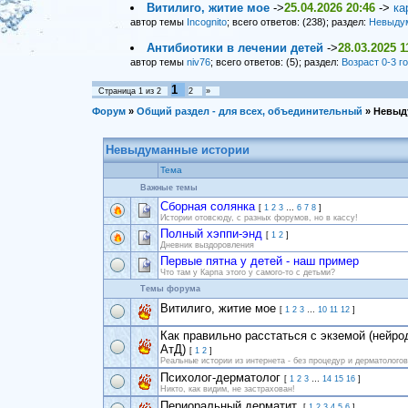
Витилиго, житие мое
->
25.04.2026 20:46
->
ка
автор темы
Incognito
; всего ответов: (238); раздел:
Невыду
Антибиотики в лечении детей
->
28.03.2025 1
автор темы
niv76
; всего ответов: (5); раздел:
Возраст 0-3 г
1
Страница
1
из
2
2
»
Форум
»
Общий раздел - для всех, объединительный
»
Невыд
Невыдуманные истории
Тема
Важные темы
Сборная солянка
[
1
2
3
…
6
7
8
]
Истории отовсюду, с разных форумов, но в кассу!
Полный хэппи-энд
[
1
2
]
Дневник выздоровления
Первые пятна у детей - наш пример
Что там у Карпа этого у самого-то с детьми?
Темы форума
Витилиго, житие мое
[
1
2
3
…
10
11
12
]
Как правильно расстаться с экземой (нейр
АтД)
[
1
2
]
Реальные истории из интернета - без процедур и дерматологов
Психолог-дерматолог
[
1
2
3
…
14
15
16
]
Никто, как видим, не застрахован!
Периоральный дерматит.
[
1
2
3
4
5
6
]