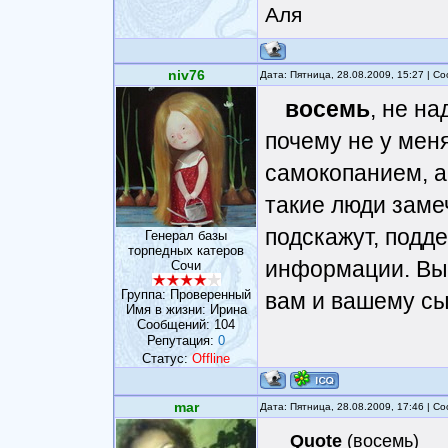
Аля
niv76
Дата: Пятница, 28.08.2009, 15:27 | 
восемь
, не на
почему не у мен
самокопанием, а
такие люди заме
подскажут, подде
Генерал базы
торпедных катеров
информации. Вы 
Сочи
Группа: Проверенный
вам и вашему сы
Имя в жизни: Ирина
Сообщений:
104
Репутация:
0
Статус:
Offline
mar
Дата: Пятница, 28.08.2009, 17:46 | 
Quote
(
восемь
)