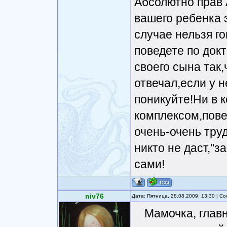
Абсолютно прав 
вашего ребенка 
случае нельзя го
поведете по док
своего сына так
отвечал,если у 
поникуйте!Ни в 
комплексом,пове
очень-очень тру
никто не даст,"
сами!
niv76
Дата: Пятница, 28.08.2009, 13:30 | 
Мамочка, глав