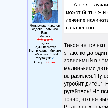
" А не я, случа
может быть? Я и 
лечение начинать
Четырежды кавалер
паралельно....
ордена Большого
Бана
Москва
Группа:
Такое не только 
Администратор
Имя в жизни: Михаил
знаю, когда один 
Сообщений:
13654
Репутация:
22
зависимый в чём
Статус:
Offline
маленькими деть
выразился:"Ну в
угробит дитё..". 
ругайтесь! Но пс
точно, что не вы
Во-первых, в чё