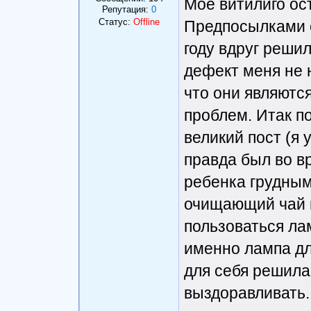
Мое витилиго ос
Репутация:
0
Статус:
Offline
Предпосылками с
году вдруг решил
дефект меня не н
что они являютс
проблем. Итак п
великий пост (я 
правда был во в
ребенка грудным
очищающий чай г
пользоваться лам
именно лампа дл
для себя решила:
выздоравливать.