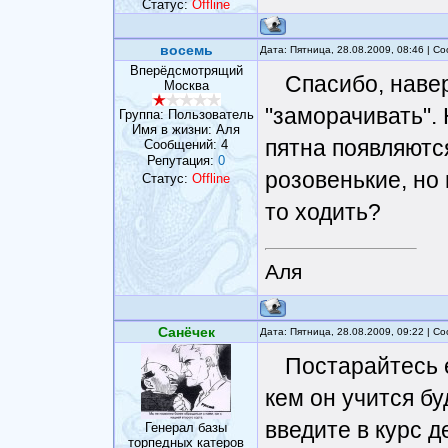
Статус:
Offline
восемь
Дата: Пятница, 28.08.2009, 08:46 | 
Вперёдсмотрящий
Спасибо, навер
Москва
"заморачивать". 
Группа: Пользователь
Имя в жизни: Аля
пятна появляютс
Сообщений:
4
Репутация:
0
розовенькие, но 
Статус:
Offline
то ходить?
Аля
Санёчек
Дата: Пятница, 28.08.2009, 09:22 | 
Постарайтесь е
кем он учится бу
введите в курс д
Генерал базы
торпедных катеров