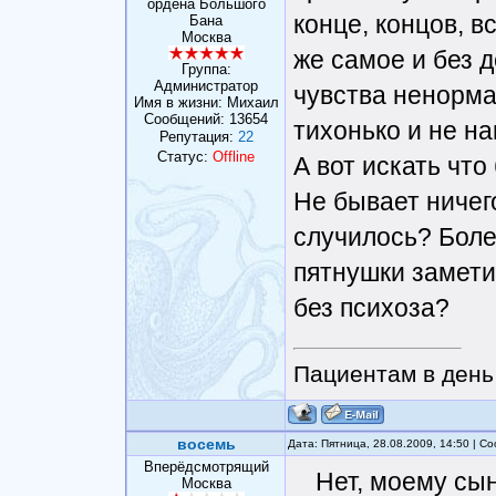
ордена Большого
конце, концов, в
Бана
Москва
же самое и без 
Группа:
Администратор
чувства ненорма
Имя в жизни: Михаил
Сообщений:
13654
тихонько и не на
Репутация:
22
Статус:
Offline
А вот искать что
Не бывает ничег
случилось? Боле
пятнушки замети
без психоза?
Пациентам в день 
восемь
Дата: Пятница, 28.08.2009, 14:50 | 
Вперёдсмотрящий
Нет, моему сы
Москва