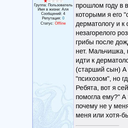
прошлом году в 
Группа: Пользователь
Имя в жизни: Аля
которыми я его "
Сообщений:
4
Репутация:
0
дерматологу и к 
Статус:
Offline
незагорелого роз
грибы после дож
нет. Мальчишка, 
идти к дерматоло
(старший сын) А
"психозом", но гд
Ребята, вот я се
помогла ему?" А 
почему не у мен
меня или хотя-бы