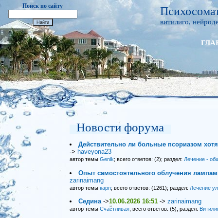
Поиск по сайту
Психосомат
витилиго, нейроде
ГЛА
Новости форума
Действительно ли больные псориазом хот
->
haveyona23
автор темы
Genik
; всего ответов: (2); раздел:
Лечение - об
Опыт самостоятельного облучения лампами
zarinaimang
автор темы
карп
; всего ответов: (1261); раздел:
Лечение у
Седина
->
10.06.2026 16:51
->
zarinaimang
автор темы
Счастливая
; всего ответов: (5); раздел:
Витили