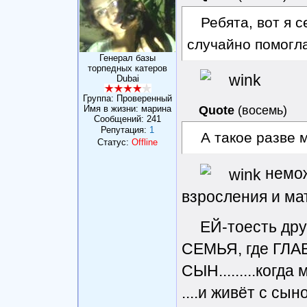
Ребята, вот я с
случайно помогл
Генерал базы
торпедных катеров
Dubai
Группа: Проверенный
Имя в жизни: марина
Quote
(
восемь
)
Сообщений:
241
Репутация:
1
А такое разве
Статус:
Offline
немож
взросления и мат
ЕЙ-тоесть дру
СЕМЬЯ, где ГЛА
СЫН.........когда
....и живёт с сын