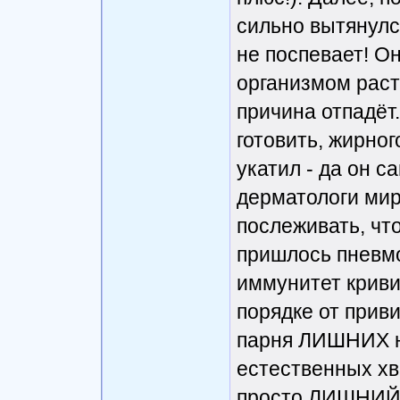
сильно вытянулся
не поспевает! О
организмом растё
причина отпадёт
готовить, жирног
укатил - да он с
дерматологи мир
послеживать, чт
пришлось пневм
иммунитет криви
порядке от приви
парня ЛИШНИХ на
естественных хват
просто ЛИШНИЙ н