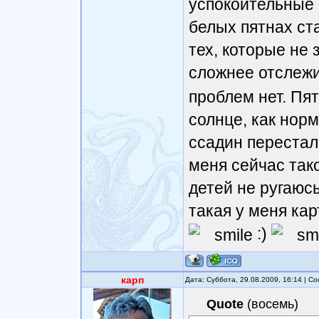
успокоительные
белых пятнах ст
тех, которые не 
сложнее отслеж
проблем нет. Пя
солнце, как норм
ссадин перестал
меня сейчас так
детей не ругаюс
такая у меня ка
:)
карп
Дата: Суббота, 29.08.2009, 16:14 | 
Quote
(
восемь
)