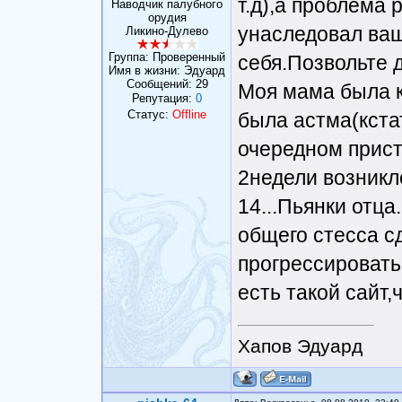
т.д),а проблема 
Наводчик палубного
орудия
унаследовал ваш
Ликино-Дулево
Группа: Проверенный
себя.Позвольте 
Имя в жизни: Эдуард
Сообщений:
29
Моя мама была к
Репутация:
0
Статус:
Offline
была астма(кста
очередном прист
2недели возникл
14...Пьянки отц
общего стесса с
прогрессировать
есть такой сайт,
Хапов Эдуард