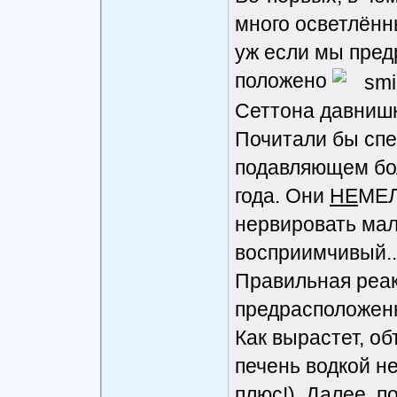
много осветлённ
уж если мы пред
положено
Сеттона давнишн
Почитали бы спе
подавляющем бол
года. Они
НЕ
МЕ
нервировать мал
восприимчивый..
Правильная реак
предрасположенно
Как вырастет, об
печень водкой не
плюс!). Далее, по