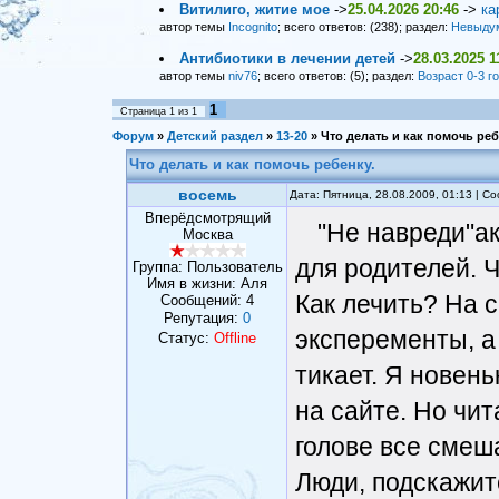
Витилиго, житие мое
->
25.04.2026 20:46
->
ка
автор темы
Incognito
; всего ответов: (238); раздел:
Невыду
Антибиотики в лечении детей
->
28.03.2025 1
автор темы
niv76
; всего ответов: (5); раздел:
Возраст 0-3 г
1
Страница
1
из
1
Форум
»
Детский раздел
»
13-20
»
Что делать и как помочь реб
Что делать и как помочь ребенку.
восемь
Дата: Пятница, 28.08.2009, 01:13 | 
Вперёдсмотрящий
"Не навреди"ак
Москва
для родителей. Ч
Группа: Пользователь
Имя в жизни: Аля
Как лечить? На 
Сообщений:
4
Репутация:
0
эксперементы, а
Статус:
Offline
тикает. Я новень
на сайте. Но чи
голове все смеш
Люди, подскажите