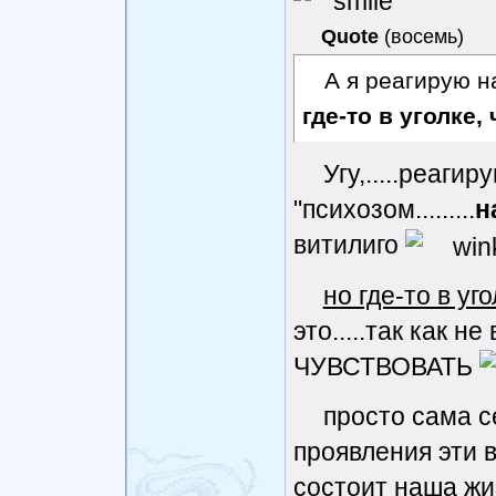
Quote
(
восемь
)
А я реагирую н
где-то в уголке,
Угу,.....реаги
"психозом.........
н
витилиго
но где-то в уг
это.....так как н
ЧУВСТВОВАТЬ
просто сама с
проявления эти в 
состоит наша ж