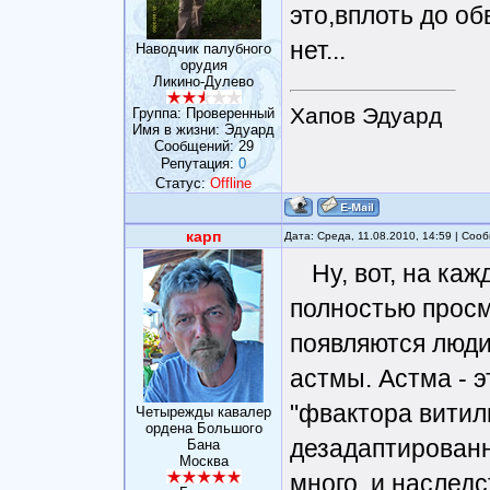
это,вплоть до о
нет...
Наводчик палубного
орудия
Ликино-Дулево
Хапов Эдуард
Группа: Проверенный
Имя в жизни: Эдуард
Сообщений:
29
Репутация:
0
Статус:
Offline
карп
Дата: Среда, 11.08.2010, 14:59 | Со
Ну, вот, на ка
полностью просм
появляются люди
астмы. Астма - э
"фвактора витил
Четырежды кавалер
ордена Большого
дезадаптированн
Бана
Москва
много, и наследс