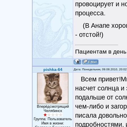
провоцирует и н
процесса.
(В Анапе хоро
- отстой!)
Пациентам в день 
pishka-64
Дата: Понедельник, 09.08.2010, 20:0
Всем привет!М
насчет солнца и 
подальше от сол
чем-либо и загор
Вперёдсмотрящий
Челябинск
писала довольно
Группа: Пользователь
подробностями, и
Имя в жизни: