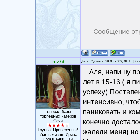
Сообщение от
niv76
Дата: Суббота, 29.08.2009, 09:13 | 
Аля, напишу пр
лет в 15-16 ( я 
успеху) Постепе
интенсивно, чтоб
паниковать и ко
Генерал базы
торпедных катеров
конечно достало
Сочи
Группа: Проверенный
жалели меня) но 
Имя в жизни: Ирина
Сообщений:
104