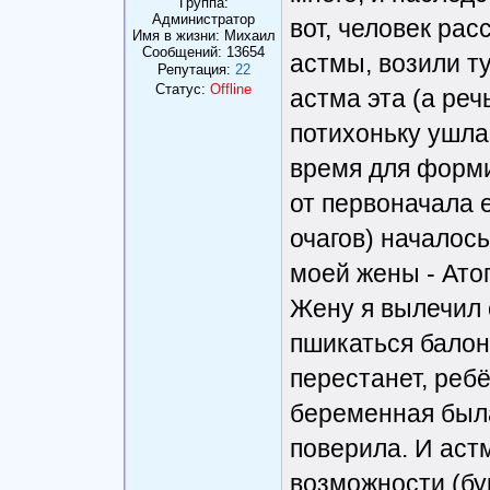
Группа:
Администратор
вот, человек рас
Имя в жизни: Михаил
Сообщений:
13654
астмы, возили ту
Репутация:
22
Статус:
Offline
астма эта (а реч
потихоньку ушла. 
время для форми
от первоначала 
очагов) началось
моей жены - Ато
Жену я вылечил о
пшикаться бало
перестанет, реб
беременная была 
поверила. И астм
возможности (бу