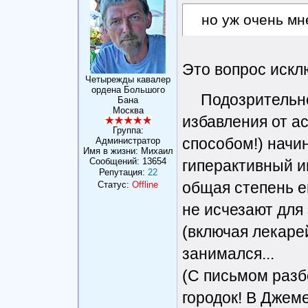
но уж очень мн
Это вопрос искл
Четырежды кавалер
ордена Большого
Подозрительно
Бана
Москва
избавления от а
Группа:
способом!) начин
Администратор
Имя в жизни: Михаил
Сообщений:
13654
гиперактивный и
Репутация:
22
общая степень ег
Статус:
Offline
не исчезают для
(включая лекарей
занимался...
(С письмом разб
городок! В Джем