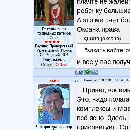
плачте не жалей
ребенку большие
А это мешает бор
Оксана права
Генерал базы
торпедных катеров
Сочи
Quote
(
oksana
)
Группа: Проверенный
"закатывайте"р
Имя в жизни: Ирина
Сообщений:
104
Репутация:
0
и все у вас полу
Статус:
Offline
карп
Дата: Пятница, 28.08.2009, 13:34 | 
Привет, восемь
Это, надо полаг
комплексы и гла
всё ясно. Здесь,
присоветует:"Сро
Четырежды кавалер