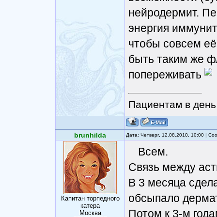
нейродермит. П
энергия иммуните
чтобы совсем её
быть таким же фл
попереживать
Пациентам в день 
brunhilda
Дата: Четверг, 12.08.2010, 10:00 | С
Всем.
Связь между астм
В 3 месяца сдел
обсыпало дерма
Капитан торпедного
катера
Потом к 3-м года
Москва