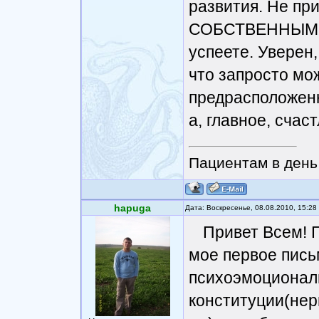
развития. Не п
СОБСТВЕННЫМИ п
успеете. Уверен,
что запросто мож
предрасположенн
а, главное, счас
Пациентам в день 
hapuga
Дата: Воскресенье, 08.08.2010, 15:2
Привет Всем! П
мое первое пись
психоэмоционал
конституции(нер