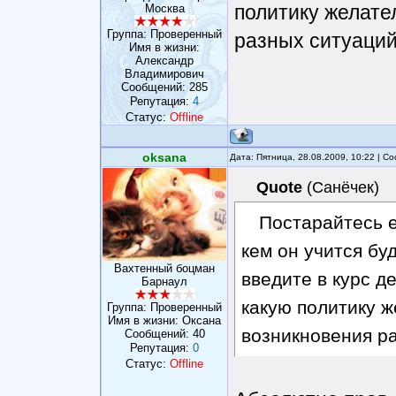
политику желате
Москва
Группа: Проверенный
разных ситуаций
Имя в жизни:
Александр
Владимирович
Сообщений:
285
Репутация:
4
Статус:
Offline
oksana
Дата: Пятница, 28.08.2009, 10:22 | 
Quote
(
Санёчек
)
Постарайтесь е
кем он учится бу
Вахтенный боцман
введите в курс де
Барнаул
какую политику ж
Группа: Проверенный
Имя в жизни: Оксана
возникновения р
Сообщений:
40
Репутация:
0
Статус:
Offline