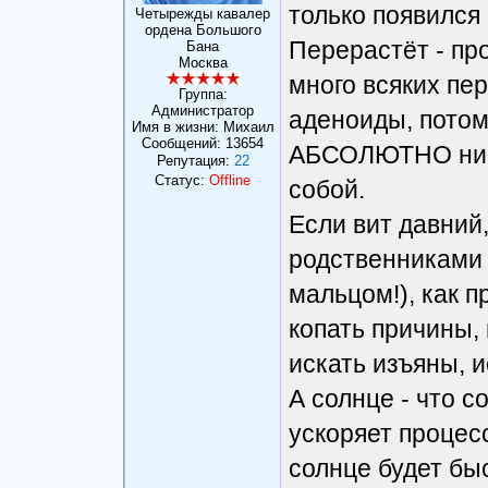
только появился 
Четырежды кавалер
ордена Большого
Перерастёт - про
Бана
Москва
много всяких пе
Группа:
Администратор
аденоиды, потом
Имя в жизни: Михаил
Сообщений:
13654
АБСОЛЮТНО ни в
Репутация:
22
Статус:
Offline
собой.
Если вит давний
родственниками 
мальцом!), как п
копать причины,
искать изъяны, и
А солнце - что 
ускоряет процесс
солнце будет бы