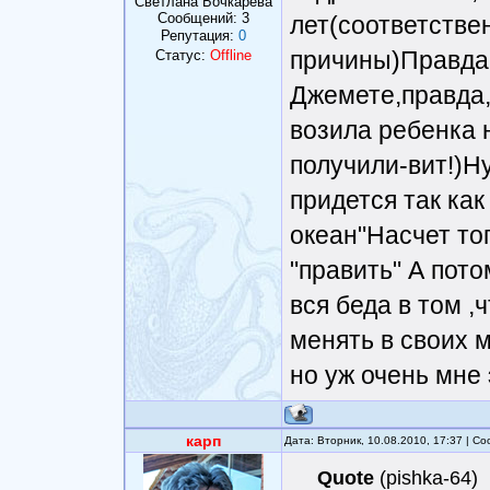
Светлана Бочкарева
Сообщений:
3
лет(соответстве
Репутация:
0
причины)Правда 
Статус:
Offline
Джемете,правда,
возила ребенка 
получили-вит!)Ну
придется так как
океан"Насчет то
"править" А пот
вся беда в том ,
менять в своих м
но уж очень мне 
карп
Дата: Вторник, 10.08.2010, 17:37 | 
Quote
(
pishka-64
)