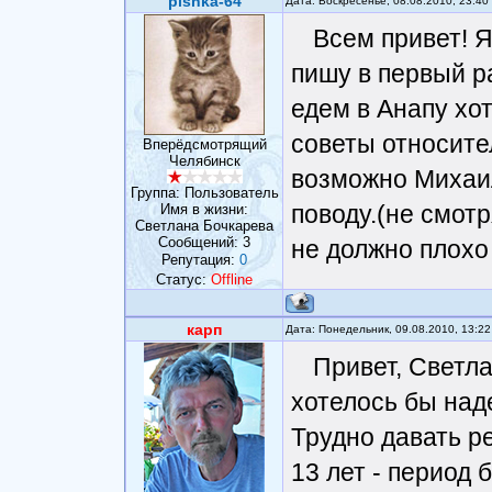
pishka-64
Дата: Воскресенье, 08.08.2010, 23:4
Всем привет! Я
пишу в первый ра
едем в Анапу хо
советы относите
Вперёдсмотрящий
Челябинск
возможно Михаил
Группа: Пользователь
поводу.(не смот
Имя в жизни:
Светлана Бочкарева
Сообщений:
3
не должно плохо
Репутация:
0
Статус:
Offline
карп
Дата: Понедельник, 09.08.2010, 13:2
Привет, Светла
хотелось бы наде
Трудно давать р
13 лет - период 