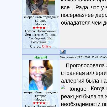
все... Рада, что 
посереьзнее дерм
Генерал базы торпедных
катеров
обладателя чем д
Москва
Группа: Проверенный
Имя в жизни: Татьяна
Сообщений:
156
Репутация:
1
Статус:
Offline
НатаliN
Дата: Четверг, 29.01.2009, 15:41 | Соо
Проголосовала з
странная аллерги
аллергия была на
. Когда
Генерал базы торпедных
реакция была та 
катеров
Москва
необходимости п
Группа: Проверенный