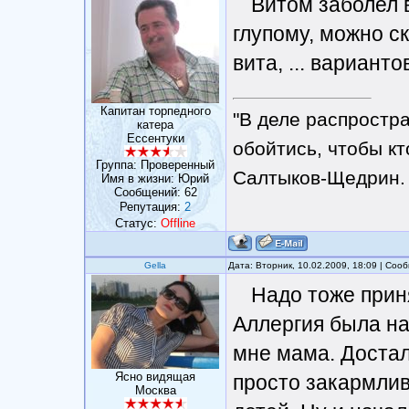
Витом заболел в
глупому, можно ск
вита, ... вариант
Капитан торпедного
"В деле распростр
катера
Ессентуки
обойтись, чтобы кт
Группа: Проверенный
Салтыков-Щедрин.
Имя в жизни: Юрий
Сообщений:
62
Репутация:
2
Статус:
Offline
Gella
Дата: Вторник, 10.02.2009, 18:09 | Со
Надо тоже приня
Аллергия была на
мне мама. Достал
Ясно видящая
просто закармлива
Москва