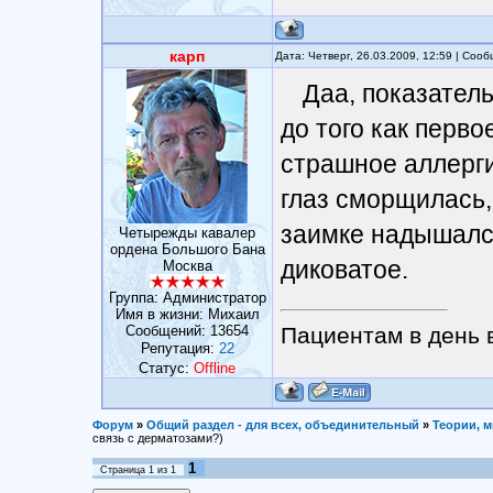
карп
Дата: Четверг, 26.03.2009, 12:59 | Соо
Даа, показател
до того как перво
страшное аллерги
глаз сморщилась,
заимке надышался
Четырежды кавалер
ордена Большого Бана
диковатое.
Москва
Группа: Администратор
Имя в жизни: Михаил
Сообщений:
13654
Пациентам в день в
Репутация:
22
Статус:
Offline
Форум
»
Общий раздел - для всех, объединительный
»
Теории, м
связь с дерматозами?)
1
Страница
1
из
1