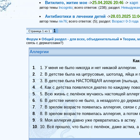
Витилиго, житие мое
->
25.04.2026 20:46
->
карп
автор темы
Incognito
; всего ответов: (238); раздел:
Невыдуман
Антибиотики в лечении детей
->
28.03.2025 11:0
автор темы
niv76
; всего ответов: (5); раздел:
Возраст 0-3 года
1
Страница
1
из
1
Форум
»
Общий раздел - для всех, объединительный
»
Теории, м
связь с дерматозами?)
Аллергии
Как
1
.
1. У меня не было никогда и нет никакой аллергии.
2
.
2. В детстве была на цитрусовые, шотолад, яйца и
3
.
3. В детстве была НАСТОЯЩАЯ аллергия (пыльца, ш
4
.
4. Как с детства появлялся диатез по каждому повод
5
.
5. Всю жизнь с пелёнок мучаюсь настоящей аллерг
6
.
6. В детстве ничего не было, а незадолго до дерма
7
.
7. В зрелом возрасте появилась аллергия, связи с 
8
.
8. В зрелом возрасте появилась аллергия, а потом
9
.
9. Моя аллергия давно уже превратилась в астму.
10
.
10. Всё прошло, что было с пелёнок, даже астма, а