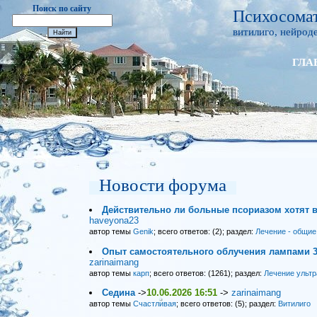
Поиск по сайту
Психосомат
витилиго, нейроде
ГЛА
Новости форума
Действительно ли больные псориазом хотят 
haveyona23
автор темы
Genik
; всего ответов: (2); раздел:
Лечение - общие
Опыт самостоятельного облучения лампами 3
zarinaimang
автор темы
карп
; всего ответов: (1261); раздел:
Лечение ульт
Седина
->
10.06.2026 16:51
->
zarinaimang
автор темы
Счастливая
; всего ответов: (5); раздел:
Витилиго