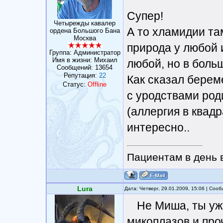
Супер!
Четырежды кавалер
А то хламидии та
ордена Большого Бана
Москва
природа у любой 
Группа: Администратор
Имя в жизни: Михаил
любой, но в боль
Сообщений:
13654
Репутация:
22
Как сказал берем
Статус:
Offline
с уродствами роди
(аллергия в квадр
интересно..
Пациентам в день в
Lura
Дата: Четверг, 29.01.2009, 15:06 | Соо
Не Миша, ты уж
микоплазов и про