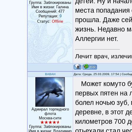
детей. Ну и нача
Группа: Заблокированы
Имя в жизни: Галина
места попадания 
Сообщений:
477
Репутация:
9
прошла. Даже сей
Статус:
Offline
жизнь. Недавно м
Аллергии нет.
Лечит врач, излечи
BABAH
Дата: Среда, 25.03.2009, 17:54 | Сооб
Может комуто б
первых пятен на л
болел ночью зуб,
Адмирал торпедного
деревне, в этот д
флота
Москва-сити
километров 700 до
Группа: Заблокированы
отьехали стал чес
Имя в жизни: Владимир