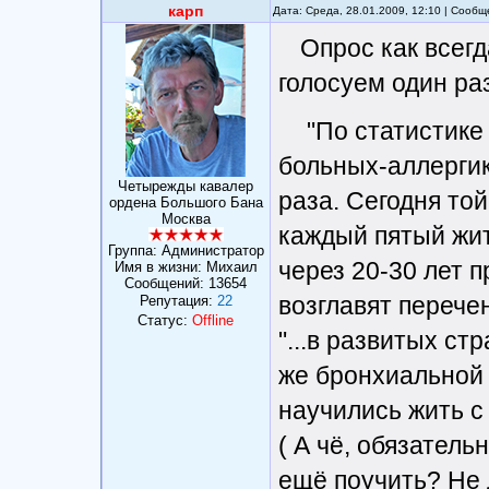
карп
Дата: Среда, 28.01.2009, 12:10 | Сооб
Опрос как всегд
голосуем один раз
"По статистике
больных-аллергик
Четырежды кавалер
раза. Сегодня то
ордена Большого Бана
Москва
каждый пятый жит
Группа: Администратор
через 20-30 лет 
Имя в жизни: Михаил
Сообщений:
13654
возглавят перече
Репутация:
22
Статус:
Offline
"...в развитых ст
же бронхиальной 
научились жить с
( А чё, обязатель
ещё поучить? Не 