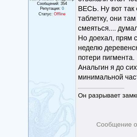
Сообщений:
354
ВЕСЬ. Ну вот так 
Репутация:
0
Статус:
Offline
таблетку, они там
смеяться.... дум
Но доехал, прям с
неделю деревенск
потери пигмента.
Анальгин я до сих
минимальной част
Он разрывает замк
Сообщение о