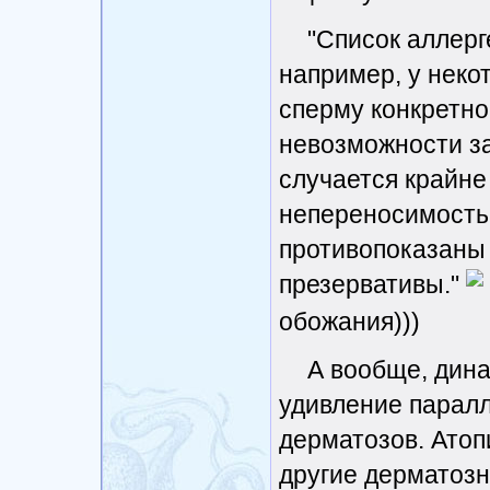
"Список аллерг
например, у неко
сперму конкретно
невозможности зач
случается крайне
непереносимость 
противопоказаны 
презервативы."
обожания)))
А вообще, дин
удивление паралл
дерматозов. Атопи
другие дерматозн