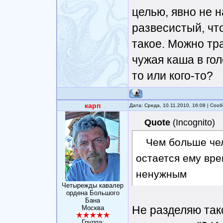
целью, явно не н
развесистый, чт
такое. Можно тра
чужая каша в гол
то или кого-то?
карп
Дата: Среда, 10.11.2010, 16:08 | Со
Quote
(
Incognito
)
Чем больше че
остается ему вр
ненужным
Четырежды кавалер
ордена Большого
Бана
Не разделяю так
Москва
Группа: