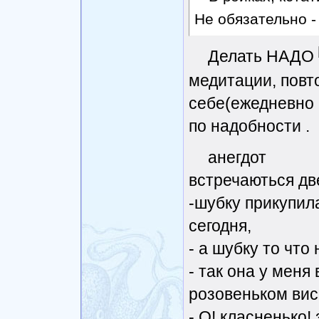
Не обязательно -
Делать НАДО
медитации, повт
себе(ежедневно 
по надобности .
анегдот
встречаються дв
-шубку прикупила
сегодня,
- а шубку то что
- так она у меня
розовеньком вис
- О! класненько!