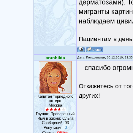
дерматозами). То
мигранты картину
наблюдаем цивил
Пациентам в день 
brunhilda
Дата: Понедельник, 06.12.2010, 23:3
спасибо огром
Откажитесь от тог
других!
Капитан торпедного
катера
Москва
Группа: Проверенный
Имя в жизни: Ольга
Сообщений:
93
Репутация:
0
Статус:
Offline