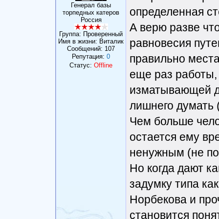
Генерал базы
определенная ст
торпедных катеров
Россия
А верю разве что
Группа: Проверенный
равновесия путе
Имя в жизни: Виталик
Сообщений:
107
правильно места 
Репутация:
0
Статус:
Offline
еще раз работы,
изматывающей д
лишнего думать (
Чем больше чело
остается ему вр
ненужным (не по
Но когда дают ка
задумку типа ка
Норбекова и про
становится понят