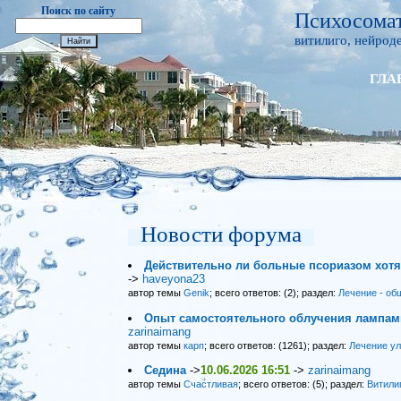
Поиск по сайту
Психосомат
витилиго, нейроде
ГЛА
Новости форума
Действительно ли больные псориазом хот
->
haveyona23
автор темы
Genik
; всего ответов: (2); раздел:
Лечение - об
Опыт самостоятельного облучения лампами
zarinaimang
автор темы
карп
; всего ответов: (1261); раздел:
Лечение у
Седина
->
10.06.2026 16:51
->
zarinaimang
автор темы
Счастливая
; всего ответов: (5); раздел:
Витили