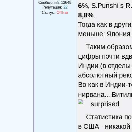
Сообщений:
13649
6
%, S.Punshi s R
Репутация:
22
Статус:
Offline
8,8%
.
Тогда как в друг
меньше: Япония 
Таким образо
цифры почти вдв
Индии (в отдель
абсолютный реко
Во как в Индии-т
нирвана... Витил
Статистика по
в США - никакой