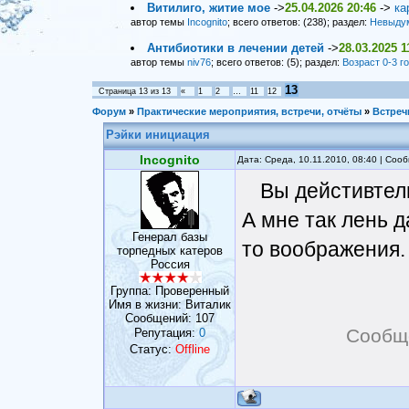
Витилиго, житие мое
->
25.04.2026 20:46
->
ка
автор темы
Incognito
; всего ответов: (238); раздел:
Невыду
Антибиотики в лечении детей
->
28.03.2025 1
автор темы
niv76
; всего ответов: (5); раздел:
Возраст 0-3 г
13
Страница
13
из
13
«
1
2
…
11
12
Форум
»
Практические мероприятия, встречи, отчёты
»
Встреч
Рэйки инициация
Incognito
Дата: Среда, 10.11.2010, 08:40 | Со
Вы дейстивтель
А мне так лень д
Генерал базы
то воображения.
торпедных катеров
Россия
Группа: Проверенный
Имя в жизни: Виталик
Сообщений:
107
Сообщ
Репутация:
0
Статус:
Offline