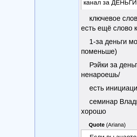
канал за ДЕНЬГИ
ключевое слов
есть ещё слово к
1-за деньги м
поменьше)
Рэйки за день
ненароешь/
есть инициац
семинар Влад
хорошо
Quote
(
Ariana
)
Если вы знаете