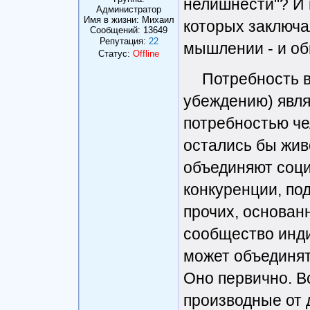
нелишнести"? И 
Администратор
Имя в жизни: Михаил
которых заключа
Сообщений:
13649
Репутация:
22
мышлении - и об
Статус:
Offline
Потребность в
убеждению) явля
потребностью чел
остались бы жив
объединяют соц
конкуренции, по
прочих, основан
сообщество инд
может объединять
Оно первично. Вс
производные от д