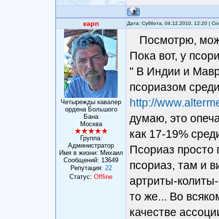
карп
Дата: Суббота, 04.12.2010, 12:20 | 
Посмотрю, мож
Пока вот, у псори
" В Индии и Мав
псориазом среди 
http://www.alter
Четырежды кавалер
ордена Большого
думаю, это опеч
Бана
Москва
как 17-19% сред
Группа:
Администратор
Псориаз просто 
Имя в жизни: Михаил
Сообщений:
13649
псориаз, там и в
Репутация:
22
Статус:
Offline
артриты-колиты-
то же... Во всяк
качестве ассоци