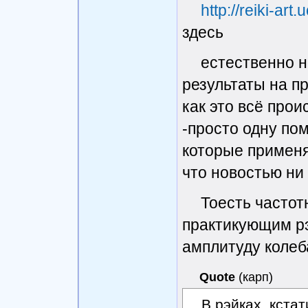
http://reiki-art
здесь
естественно н
результаты на п
как это всё прои
-просто одну по
которые применя
что новостью ни 
Тоесть часто
практикующим рэ
амплитуду колеб
Quote
(
карп
)
В рэйках, кстат