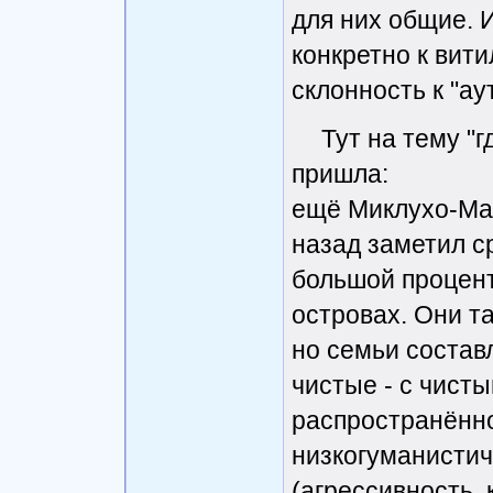
для них общие. 
конкретно к вит
склонность к "а
Тут на тему "г
пришла:
ещё Миклухо-Мак
назад заметил с
большой процент
островах. Они т
но семьи состав
чистые - с чист
распространённо
низкогуманистич
(агрессивность.