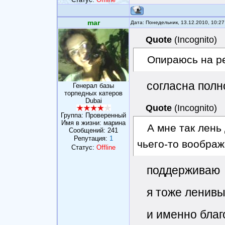
mar
Дата: Понедельник, 13.12.2010, 10:2
Quote
(
Incognito
)
Опираюсь на р
согласна пол
Генерал базы
торпедных катеров
Dubai
Quote
(
Incognito
)
Группа: Проверенный
Имя в жизни: марина
А мне так лень
Сообщений:
241
Репутация:
1
чьего-то воображ
Статус:
Offline
поддерживаю
я тоже ленивы
и именно благ