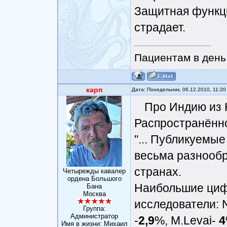
Защитная функци
страдает.
Пациентам в день 
карп
Дата: Понедельник, 06.12.2010, 11:2
Про Индию из Ко
Распространённо
"... Публикуемы
весьма разнообр
странах.
Четырежды кавалер
ордена Большого
Наибольшие циф
Бана
Москва
исследователи: N
Группа:
Администратор
-
2,9
%, M.Levai-
4
Имя в жизни: Михаил