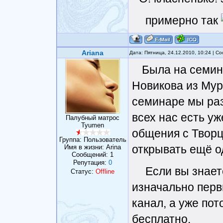
примерно так
Ariana
Дата: Пятница, 24.12.2010, 10:24 | 
Была на семин
Новикова из Мурм
семинаре мы раз
всех нас есть у
Палубный матрос
Tyumen
общения с Творц
Группа: Пользователь
открывать ещё о
Имя в жизни: Arina
Сообщений:
1
Репутация:
0
Если вы знает
Статус:
Offline
изначально перв
канал, а уже по
бесплатно.