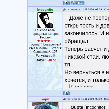
Incognito
Дата: Четверг, 11.11.2010, 07:39 | С
Даже не поспо
открытость и до
Генерал базы
закончилось. И 
торпедных катеров
Россия
обращал.
Группа: Проверенный
Теперь расчет и
Имя в жизни: Виталик
Сообщений:
107
никакой стаи, л
Репутация:
0
Статус:
Offline
тп.
Но вернуться в 
хочется, и тольк
карп
Дата: Четверг, 11.11.2010, 09:49 | С
Quote
(
Incognito
)