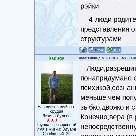
рэйки
4-люди родите
представления о
структурами
hapuga
Дата: Пятница, 07.01.2011, 15:12 | 
Люди,разрешит
понапридумано о
психикой,сознан
меньше чем попу
зыбко,двояко и 
Наводчик палубного
орудия
Конечно,вера (в
Ликино-Дулево
Группа: Проверенный
непосредственну
Имя в жизни: Эдуард
Сообщений:
29