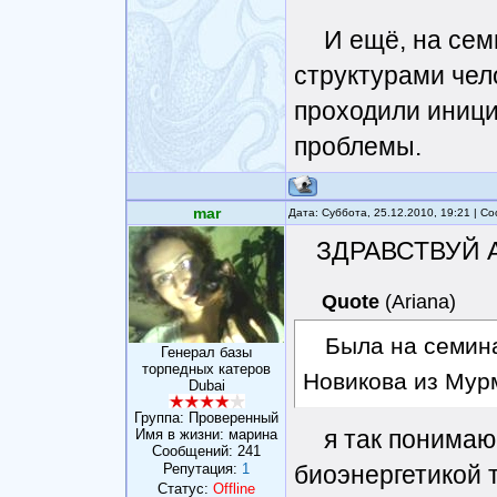
И ещё, на се
структурами чел
проходили иниц
проблемы.
mar
Дата: Суббота, 25.12.2010, 19:21 | 
ЗДРАВСТВУЙ
Quote
(
Ariana
)
Была на семин
Генерал базы
торпедных катеров
Новикова из Мур
Dubai
Группа: Проверенный
я так понимаю
Имя в жизни: марина
Сообщений:
241
биоэнергетикой 
Репутация:
1
Статус:
Offline