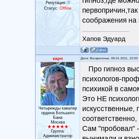
гипноз,где можно
Репутация:
0
Статус:
Offline
первопричин,так 
соображения на 
Хапов Эдуард
карп
Дата: Воскресенье, 09.01.2011, 15:0
Про гипноз вы
психологов-проф
психикой в само
Это НЕ психолог
искусственные, 
Четырежды кавалер
ордена Большого
соответственно,
Бана
Москва
Сам "пробовал" -
Группа:
Администратор
вынимали и взно