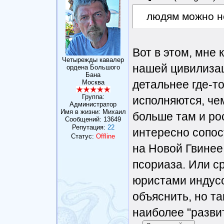
людям можно н
Вот в этом, мне 
Четырежды кавалер
нашей цивилизац
ордена Большого
Бана
детальнее где-т
Москва
Группа:
исполняются, че
Администратор
Имя в жизни: Михаил
больше там и рос
Сообщений:
13649
Репутация:
22
интересно сопост
Статус:
Offline
на Новой Гвинее
псориаза. Или с
юристами индусов
объяснить, но та
наиболее "разви