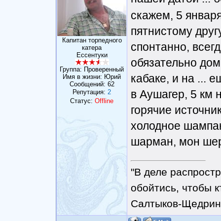
скажем, 5 января
пятнистому другу 
Капитан торпедного
спонтанно, всегд
катера
Ессентуки
обязательно дома
Группа: Проверенный
кабаке, и на ... 
Имя в жизни: Юрий
Сообщений:
62
в Аушагер, 5 км 
Репутация:
2
Статус:
Offline
горячие источники
холодное шампан
шарман, мон шер
"В деле распрост
обойтись, чтобы к
Салтыков-Щедрин