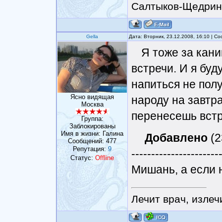
Салтыков-Щедрин
Gella
Дата: Вторник, 23.12.2008, 16:10 | 
Я тоже за кани
встречи. И я буду
напиться не полу
Ясно видящая
народу на завтр
Москва
перенесешь вст
Группа:
Заблокированы
Имя в жизни: Галина
Добавлено
(2
Сообщений:
477
Репутация:
9
----------------------
Статус:
Offline
Мишань, а если 
Лечит врач, излеч