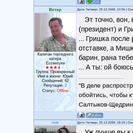
Ветер
Дата: Четверг, 25.12.2008, 13:56 | С
Эт точно, вон,
(президент) и Г
... Гришка посл
отставке, а Мишк
Капитан торпедного
барин, рана тебе 
катера
Ессентуки
... А ты: ой боюс
Группа: Проверенный
Имя в жизни: Юрий
Сообщений:
62
"В деле распрост
Репутация:
2
Статус:
Offline
обойтись, чтобы к
Салтыков-Щедрин
Gella
Дата: Четверг, 25.12.2008, 18:16 | С
Уж лучше вы к 