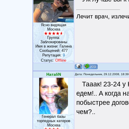
Лечит врач, излеч
Ясно видящая
Москва
Группа:
Заблокированы
Имя в жизни: Галина
Сообщений:
477
Репутация:
9
Статус:
Offline
НатаliN
Дата: Понедельник, 29.12.2008, 18:3
Тааак! 23-24 у 
едем!.. А когда 
побыстрее догово
чем?..
Генерал базы
торпедных катеров
Москва