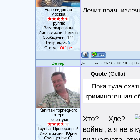
Лечит врач, излеч
Ясно видящая
Москва
Группа:
Заблокированы
Имя в жизни: Галина
Сообщений:
477
Репутация:
9
Статус:
Offline
Ветер
Дата: Четверг, 25.12.2008, 13:38 | С
Quote
(
Gella
)
Пока туда ехать
криминогенная о
Капитан торпедного
катера
Хто? ... Хде? ...
Ессентуки
войны, а я не в 
Группа: Проверенный
Имя в жизни: Юрий
Сообщений:
62
пиджалуста, отк