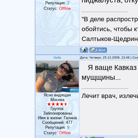
Репутация:
2
Статус:
Offline
"В деле распрост
обойтись, чтобы к
Салтыков-Щедрин
Gella
Дата: Четверг, 25.12.2008, 13:48 | С
Я ваще Кавказ 
мущщины...
Лечит врач, излеч
Ясно видящая
Москва
Группа:
Заблокированы
Имя в жизни: Галина
Сообщений:
477
Репутация:
9
Статус:
Offline