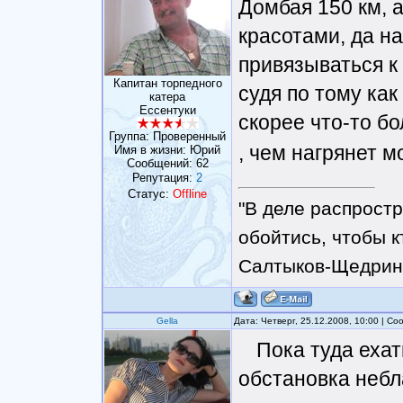
Домбая 150 км, а
красотами, да н
привязываться к 
Капитан торпедного
судя по тому как
катера
Ессентуки
скорее что-то б
Группа: Проверенный
, чем нагрянет 
Имя в жизни: Юрий
Сообщений:
62
Репутация:
2
Статус:
Offline
"В деле распрост
обойтись, чтобы к
Салтыков-Щедрин
Gella
Дата: Четверг, 25.12.2008, 10:00 | С
Пока туда ехат
обстановка небл