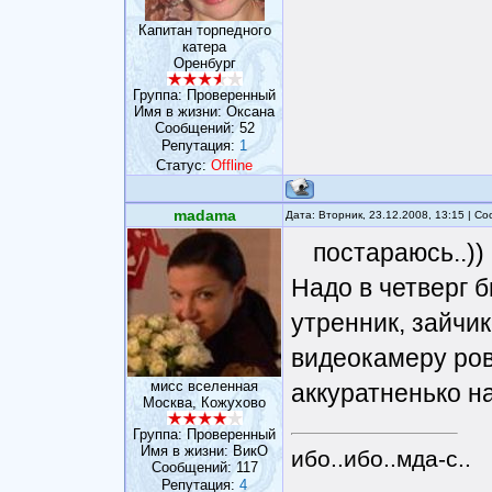
Капитан торпедного
катера
Оренбург
Группа: Проверенный
Имя в жизни: Оксана
Сообщений:
52
Репутация:
1
Статус:
Offline
madama
Дата: Вторник, 23.12.2008, 13:15 | 
постараюсь..))
Надо в четверг 
утренник, зайчик
видеокамеру ровн
мисс вселенная
аккуратненько на
Москва, Кожухово
Группа: Проверенный
Имя в жизни: ВикО
ибо..ибо..мда-с..
Сообщений:
117
Репутация:
4