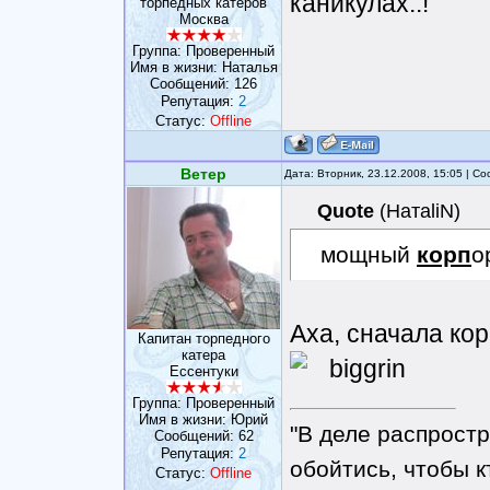
каникулах..!
торпедных катеров
Москва
Группа: Проверенный
Имя в жизни: Наталья
Сообщений:
126
Репутация:
2
Статус:
Offline
Ветер
Дата: Вторник, 23.12.2008, 15:05 | 
Quote
(
НатаliN
)
мощный
корп
о
Аха, сначала кор
Капитан торпедного
катера
Ессентуки
Группа: Проверенный
Имя в жизни: Юрий
"В деле распрост
Сообщений:
62
Репутация:
2
обойтись, чтобы к
Статус:
Offline