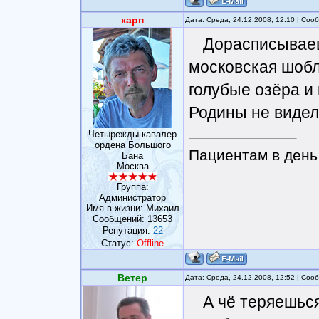
карп
Дата: Среда, 24.12.2008, 12:10 | Со
Дорасписываешь
московская шобл
голубые озёра и 
Родины не видели
Четырежды кавалер
ордена Большого
Пациентам в день 
Бана
Москва
Группа:
Администратор
Имя в жизни: Михаил
Сообщений:
13653
Репутация:
22
Статус:
Offline
Ветер
Дата: Среда, 24.12.2008, 12:52 | Со
А чё теряешься