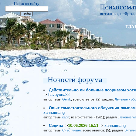
Поиск по сайту
Психосомат
витилиго, нейроде
ГЛА
Новости форума
Действительно ли больные псориазом хот
->
haveyona23
автор темы
Genik
; всего ответов: (2); раздел:
Лечение - об
Опыт самостоятельного облучения лампами
zarinaimang
автор темы
карп
; всего ответов: (1261); раздел:
Лечение у
Седина
->
10.06.2026 16:51
->
zarinaimang
автор темы
Счастливая
; всего ответов: (5); раздел:
Витили