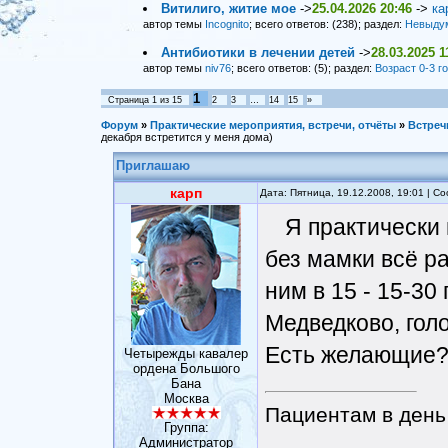
Витилиго, житие мое
->
25.04.2026 20:46
->
ка
автор темы
Incognito
; всего ответов: (238); раздел:
Невыду
Антибиотики в лечении детей
->
28.03.2025 1
автор темы
niv76
; всего ответов: (5); раздел:
Возраст 0-3 г
1
Страница
1
из
15
2
3
…
14
15
»
Форум
»
Практические мероприятия, встречи, отчёты
»
Встреч
декабря встретится у меня дома)
Приглашаю
карп
Дата: Пятница, 19.12.2008, 19:01 | 
Я практически 
без мамки всё ра
ним в 15 - 15-30
Медведково, голо
Есть желающие
Четырежды кавалер
ордена Большого
Бана
Москва
Пациентам в день 
Группа:
Администратор