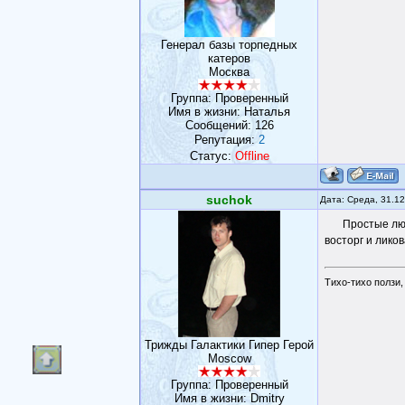
Генерал базы торпедных
катеров
Москва
Группа: Проверенный
Имя в жизни: Наталья
Сообщений:
126
Репутация:
2
Статус:
Offline
suchok
Дата: Среда, 31.1
Простые лю
восторг и лико
Тихо-тихо ползи,
Трижды Галактики Гипер Герой
Moscow
Группа: Проверенный
Имя в жизни: Dmitry