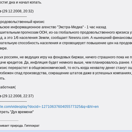
остиг дна и начал копать.
о
(29.12.2008, 20:32)
-----------------------
продовольственный кризис
льское информационное агенство "Экстра-Медиа" - 1 час назад
ешительным прогнозам ООН, из-за глобального продовольственного кризиса у
д, а это 1/6 населения Земли, сообщает Newsru.com. А нынешний финансовы
ательную способность населения и спровоцирует повышение цен на продовол
мире.
х россиян, не ведущих игру на фондовых биржах, ничего страшного пока не 
аче кредитов. Да, инфляция будет немного выше, чем планировалось ранее. 
зис перерастет в общеэкономический, то есть когда нехватку денег станут ощ
еизбежен спад производства, сокращение штатов даже в успешных компания
ть.
работная(
о
(29.12.2008, 22:37)
-----------------------
oogle.com/videoplay?docid=-1271063760405577325&q=&hl=en
реть "Дух времени"
чивает природа. Гиппократ