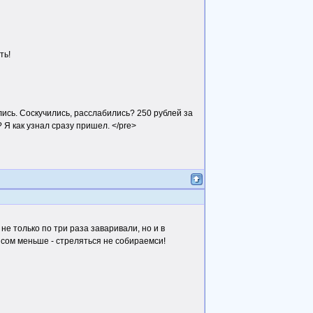
ть!
лись. Соскучились, расслабились? 250 рублей за
Я как узнал сразу пришел. </pre>
не только по три раза заваривали, но и в
исом меньше - стреляться не собираемси!