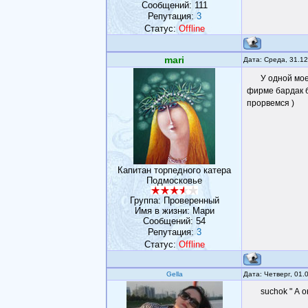
Сообщений:
111
Репутация:
3
Статус:
Offline
mari
Дата: Среда, 31.1
У одной мое
фирме бардак б
прорвемся )
Капитан торпедного катера
Подмосковье
Группа: Проверенный
Имя в жизни: Мари
Сообщений:
54
Репутация:
3
Статус:
Offline
Gella
Дата: Четверг, 01.
suchok " А о