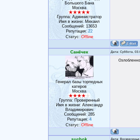
Большого Бана
Москва
Группа: Администратор
Имя в жизни: Михаил
Сообщений:
13653
Репутация:
22
Статус:
Offline
Санёчек
Дата: Суббота, 03
Озлобленнос
Генерал базы торпедных
катеров
Москва
Группа: Проверенный
Имя в жизни: Александр
Владимирович
Сообщений:
285
Репутация:
4
Статус:
Offline
suchok
Дата: Воскресенье