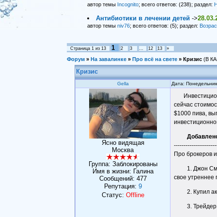
автор темы
Incognito
; всего ответов: (238); раздел:
Н
Антибиотики в лечении детей
->
28.03.
автор темы
niv76
; всего ответов: (5); раздел:
Возрас
1
Страница
1
из
13
2
3
…
12
13
»
Форум
»
На завалинке
»
Про всё на свете
»
Кризис
(В К
Кризис
Gella
Дата: Понедельник
Инвестицио
сейчас стоимос
$1000 пива, вы
инвестиционной
Добавлен
Ясно видящая
----------------------
Москва
Про брокеров 
Группа: Заблокированы
1. Джон См
Имя в жизни: Галина
свое утреннее
Сообщений:
477
Репутация:
9
2. Купил а
Статус:
Offline
3. Трейдер