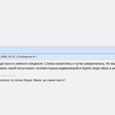
2.2008, 03:21 | Сообщение #
4
ди просто немного обеднели. Слегка напряглись и чутка заморочились. Но 
вание, какой испытывает человек перед надвигающейся бурей, когда зверь в у
 улитка, по склону Фудзи. Вверх, до самых высот!