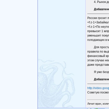
4. Рынок д
Добавлен
----------------------
России грозит 
<f z-1>Забайка
<f z-1>По неут
превысит 1 млр
уменьшит покуп
голодающих в 
Для просты
правила по выд
финансовый кри
этом случае н
даже представи
Я уже без
Добавлен
----------------------
http://video.g
Советую посмот
Лечит врач, изле