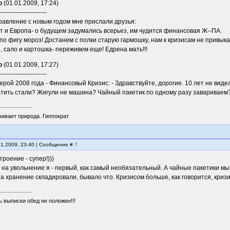
о
(01.01.2009, 17:24)
-----------------------
равление с новым годом мне прислали друзья:
 и Европа- о будущем задумались всерьез, им чудится финансовая Ж--ПА.
по фигу мороз! Достанем с полки старую гармошку, нам к кризисам не привыка
, сало и картошка- переживем еще! Едрена мать!!!
о
(01.01.2009, 17:27)
-----------------------
ерой 2008 года - Финансовый Кризис: - Здравствуйте, дорогие. 10 лет не виде
тить стали? Жигули не машина? Чайный пакетик по одному разу завариваем? 
чивает природа. Гиппократ
01.2009, 23:40 | Сообщение #
7
строение - супер!)))
 на увольнение я - первый, как самый необязательный. А чайные пакетики мы 
а хранение складировали, бывало что. Кризисом больше, как говорится, криз
 выписки обед не положен!!!