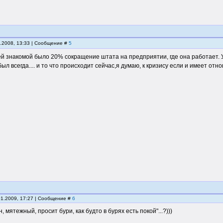
2.2008, 13:33 | Сообщение #
5
й знакомой было 20% сокращение штата на предприятии, где она работает. У 
ыл всегда.... и то что происходит сейчас,я думаю, к кризису если и имеет от
01.2009, 17:27 | Сообщение #
6
н, мятежный, просит бури, как будто в бурях есть покой"...?)))