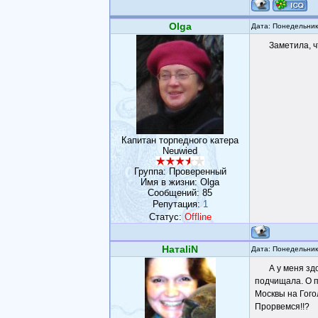
Olga
Дата: Понедельник
Заметила, ч
Капитан торпедного катера
Neuwied
Группа: Проверенный
Имя в жизни: Olga
Сообщений:
85
Репутация:
1
Статус:
Offline
НатаliN
Дата: Понедельник
А у меня зд
подчищала. О п
Москвы на Гого
Прорвемся!!?