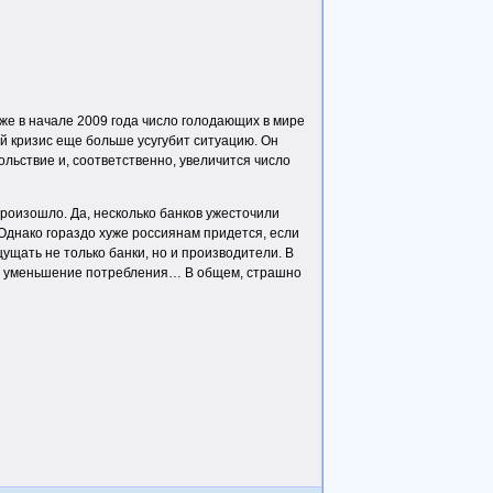
же в начале 2009 года число голодающих в мире
й кризис еще больше усугубит ситуацию. Он
ьствие и, соответственно, увеличится число
произошло. Да, несколько банков ужесточили
Однако гораздо хуже россиянам придется, если
ущать не только банки, но и производители. В
х, уменьшение потребления… В общем, страшно