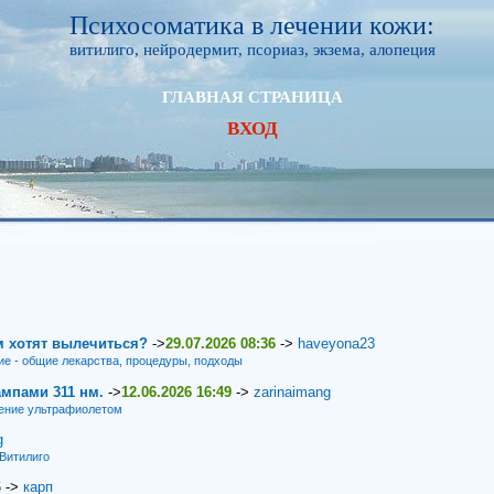
Психосоматика в лечении кожи:
витилиго, нейродермит, псориаз, экзема, алопеция
ГЛАВНАЯ СТРАНИЦА
ВХОД
м хотят вылечиться?
->
29.07.2026 08:36
->
haveyona23
ие - общие лекарства, процедуры, подходы
мпами 311 нм.
->
12.06.2026 16:49
->
zarinaimang
ение ультрафиолетом
g
Витилиго
6
->
карп