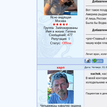
Добавлен
----------------------
Вот такое позд
Америка рыдает
Ясно видящая
И лишь России 
Москва
Была бы Водка 
Группа: Заблокированы
Добавлен
Имя в жизни: Галина
----------------------
Сообщений:
477
Репутация:
9
<pre>Главный г
Статус:
Offline
чашку кофе пла
Лечит врач, изле
карп
Дата: Четверг, 01.
suchok
, на
В моей конторе
холодильнике н
Пациентам в день
Четырежды кавалер ордена