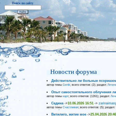
Поиск по сайту
Новости форума
Действительно ли больные псориазо
автор темы
Genik
; всего ответов: (2); раздел:
Лечен
Опыт самостоятельного облучения ла
автор темы
карп
; всего ответов: (1261); раздел:
Леч
Седина
->
10.06.2026 16:51
->
zarinaiman
автор темы
Счастливая
; всего ответов: (5); раздел:
Витилиго, житие мое
->
25.04.2026 20:4