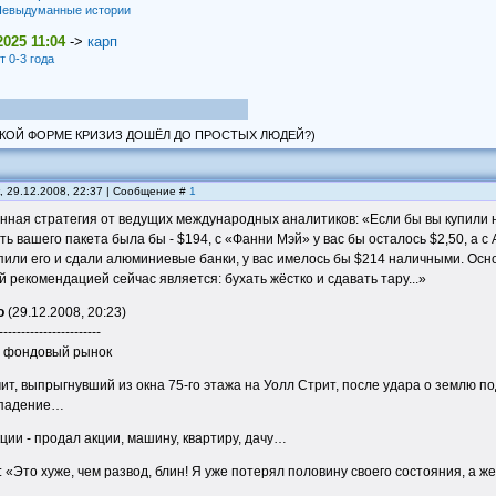
евыдуманные истории
2025 11:04
->
карп
т 0-3 года
АКОЙ ФОРМЕ КРИЗИЗ ДОШЁЛ ДО ПРОСТЫХ ЛЮДЕЙ?)
, 29.12.2008, 22:37 | Сообщение #
1
нная стратегия от ведущих международных аналитиков: «Если бы вы купили н
ть вашего пакета была бы - $194, с «Фанни Мэй» у вас бы осталось $2,50, а с 
пили его и сдали алюминиевые банки, у вас имелось бы $214 наличными. О
 рекомендацией сейчас является: бухать жёстко и сдавать тару...»
о
(29.12.2008, 20:23)
-----------------------
и фондовый рынок
ит, выпрыгнувший из окна 75-го этажа на Уолл Стрит, после удара о землю п
 падение…
кции - продал акции, машину, квартиру, дачу…
: «Это хуже, чем развод, блин! Я уже потерял половину своего состояния, а ж