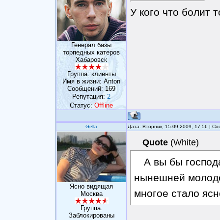
У кого что болит т
Генерал базы
торпедных катеров
Хабаровск
Группа: клиенты
Имя в жизни: Anton
Сообщений:
169
Репутация:
2
Статус:
Offline
Gella
Дата: Вторник, 15.09.2009, 17:56 | 
Quote
(
White
)
А вы бы господ
нынешней молодеж
Ясно видящая
многое стало ясн
Москва
Группа:
Заблокированы