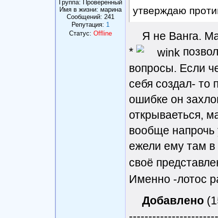
Группа: Проверенный
утверждаю проти
Имя в жизни: марина
Сообщений:
241
Репутация:
1
Статус:
Offline
Я не Ванга. М
*
позвол
вопросы. Если ч
себя создал- то 
ошибке он захлоп
открываеться, ма
вообще напрочь 
ежели ему там в
своё представле
Именно -лотос ра
Добавлено
(1
----------------------