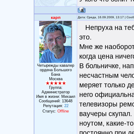
карп
Дата: Среда, 16.09.2009, 13:17 | Со
Непруха на теб
это.
Мне же наоборот
когда цена ничег
В больничке, на
Четырежды кавалер
ордена Большого
несчастным чело
Бана
Москва
меряет только де
Группа:
Администратор
него официальна
Имя в жизни: Михаил
Сообщений:
13648
телевизоры рем
Репутация:
22
Статус:
Offline
ваучеры скупал.
ноутом, какие-то
постоянно при де