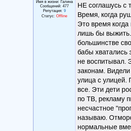
Имя в жизни: Галина
НЕ соглашусь с т
Сообщений:
477
Репутация:
9
Время, когда ру
Статус:
Offline
Это время когда
лишь бы выжить.
большинстве сво
бабы хватались 
не воспитывал. Э
законам. Видели
улица с улицей.
все. Эти дети р
по ТВ, рекламу п
несчастное "про
называю. Отморо
нормальные вмен