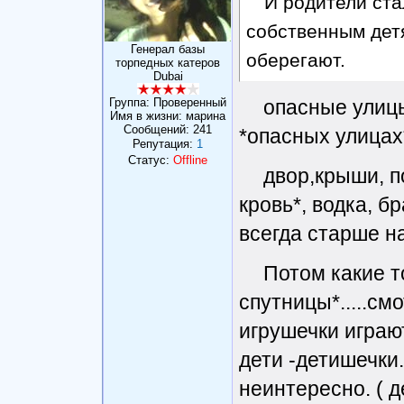
И родители ст
собственным детя
Генерал базы
оберегают.
торпедных катеров
Dubai
Группа: Проверенный
опасные улицы.
Имя в жизни: марина
Сообщений:
241
*опасных улицах*
Репутация:
1
Статус:
Offline
двор,крыши, п
кровь*, водка, б
всегда старше на
Потом какие т
спутницы*.....смо
игрушечки играют
дети -детишечки.
неинтересно. ( 