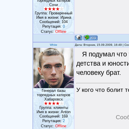
торпедных катеров
Сочи
Группа: Проверенный
Имя в жизни: Ирина
Сообщений:
104
Репутация:
0
Статус:
Offline
White
Дата: Вторник, 15.09.2009, 16:49 | 
Я подумал что
детства и юност
человеку брат.
У кого что болит т
Генерал базы
торпедных катеров
Хабаровск
Группа: клиенты
Имя в жизни: Anton
Соо
Сообщений:
169
Репутация:
2
Статус:
Offline