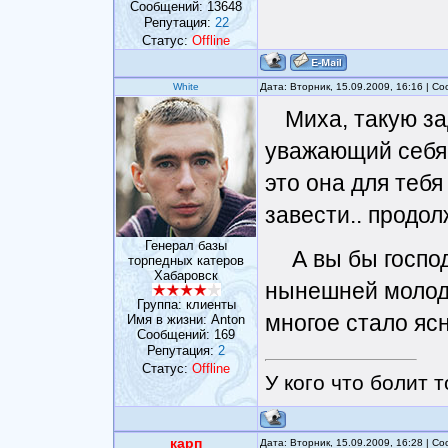
Сообщений:
13648
Репутация:
22
Статус:
Offline
White
Дата: Вторник, 15.09.2009, 16:16 | 
Миха, такую з
уважающий себя
это она для теб
завести.. продо
Генерал базы
А вы бы госпо
торпедных катеров
Хабаровск
нынешней молоде
Группа: клиенты
многое стало ясн
Имя в жизни: Anton
Сообщений:
169
Репутация:
2
Статус:
Offline
У кого что болит т
карп
Дата: Вторник, 15.09.2009, 16:28 | 