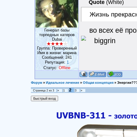
Quote
(
White
)
Жизнь прекрасн
во всех её пр
Генерал базы
торпедных катеров
Dubai
Группа: Проверенный
Имя в жизни: марина
Сообщений:
241
Репутация:
1
Статус:
Offline
Форум
»
Идеальное лечение
»
Общая концепция
»
Энергии???
2
Страница
2
из
3
«
1
3
»