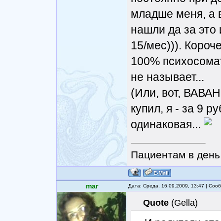
младше меня, а 
нашли да за это
15/мес))). Короч
100% психосомат
не называет...
(Или, вот, ВАВАН
купил, я - за 9 
одинаковая...
Пациентам в день 
mar
Дата: Среда, 16.09.2009, 13:47 | Со
Quote
(
Gella
)