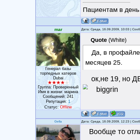
Пациентам в день 
mar
Дата: Среда, 16.09.2009, 10:03 | Со
Quote
(
White
)
Да, в профайле
месяцев 25.
Генерал базы
торпедных катеров
ок,не 19, но
Dubai
Группа: Проверенный
Имя в жизни: марина
Сообщений:
241
Репутация:
1
Статус:
Offline
Gella
Дата: Среда, 16.09.2009, 12:23 | Со
Вообще то отл