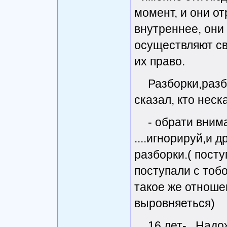
момент, и они от
внутреннее, они 
осуществляют св
их право.
Разборки,разб
сказал, кто неска
- обрати вним
....игнорируй,и 
разборки.( посту
поступали с тобой
такое же отношен
выровняеться)
16 лет-...Надо