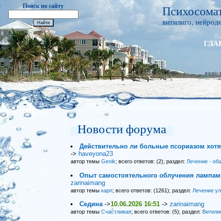
Поиск по сайту
Психосомат
витилиго, нейроде
ГЛА
Новости форума
Действительно ли больные псориазом хот
->
haveyona23
автор темы
Genik
; всего ответов: (2); раздел:
Лечение - об
Опыт самостоятельного облучения лампами
zarinaimang
автор темы
карп
; всего ответов: (1261); раздел:
Лечение у
Седина
->
10.06.2026 16:51
->
zarinaimang
автор темы
Счастливая
; всего ответов: (5); раздел:
Витили