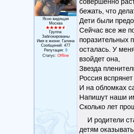
совершенно раст
бежать, что дел
Ясно видящая
Дети были предо
Москва
Сейчас все же п
Группа:
Заблокированы
поразительных п
Имя в жизни: Галина
Сообщений:
477
осталась. У меня
Репутация:
9
Статус:
Offline
взойдет она,
Звезда пленител
Россия вспрянет 
И на обломках с
Напишут наши име
Сколько лет прош
И родители с
детям оказывать 