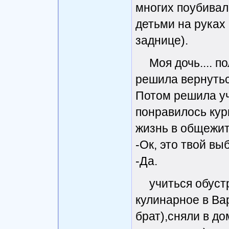
многих поубивали
детьми на руках
заднице).
Моя дочь.... п
решила вернуться
Потом решила уч
понравилось кури
жизнь в общежит
-Ок, это твой вы
-Да.
учиться обуст
кулинарное в Вар
брат),сняли в до