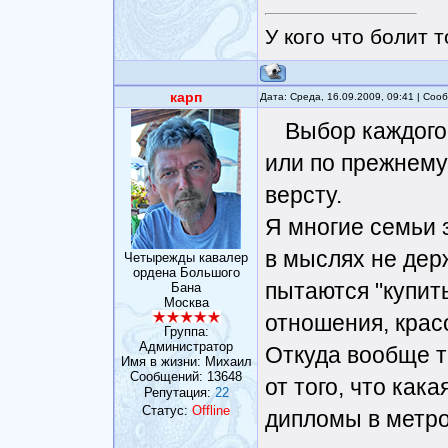
У кого что болит т
карп
Дата: Среда, 16.09.2009, 09:41 | Со
Выбор каждого 
или по прежнему 
версту.
Я многие семьи 
в мыслях не держ
Четырежды кавалер
ордена Большого
пытаются "купит
Бана
Москва
отношения, красо
Группа:
Администратор
Откуда вообще 
Имя в жизни: Михаил
Сообщений:
13648
от того, что как
Репутация:
22
Статус:
Offline
дипломы в метро