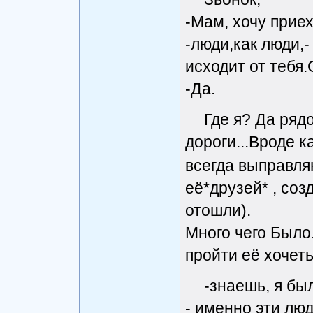
-Мам, хочу приех
-люди,как люди,-
исходит от тебя.
-Да.
Где я? Да рядо
дороги...Вроде ка
всегда выправля
её*друзей* , соз
отошли).
Много чего Было.
пройти её хочеть
-знаешь, я бы
- именно эти лю