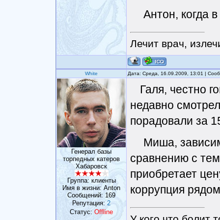
Антон, когда 
Лечит врач, излеч
White
Дата: Среда, 16.09.2009, 13:01 | Со
Галя, честно г
недавно смотрел
порадовали за 1
Миша, зависим
Генерал базы
сравнению с тем,
торпедных катеров
Хабаровск
приобретает цен
Группа: клиенты
коррупция рядом 
Имя в жизни: Anton
Сообщений:
169
Репутация:
2
Статус:
Offline
У кого что болит т