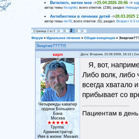
Витилиго, житие мое
->
25.04.2026 20:46
->
ка
автор темы
Incognito
; всего ответов: (238); раздел:
Невыду
Антибиотики в лечении детей
->
28.03.2025 1
автор темы
niv76
; всего ответов: (5); раздел:
Возраст 0-3 г
2
Страница
2
из
3
«
1
3
»
Форум
»
Идеальное лечение
»
Общая концепция
»
Энергии???
Энергии????!!!
карп
Дата: Вторник, 15.09.2009, 16:13 | 
Я, вот, наприме
Либо волк, либо 
всегда хватало 
прибывает со вр
Четырежды кавалер
ордена Большого
Пациентам в день 
Бана
Москва
Группа:
Администратор
Имя в жизни: Михаил