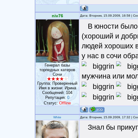
niv76
Дата: Вторник, 15.09.2009, 16:58 | 
В юности было -
(хороший и добр
людей хороших во
у нас в сочи об
Генерал базы
торпедных катеров
мужчина или моло
Сочи
Группа: Проверенный
Имя в жизни: Ирина
Сообщений:
104
Репутация:
0
Статус:
Offline
White
Дата: Вторник, 15.09.2009, 17:32 | 
Знал бы прикуп