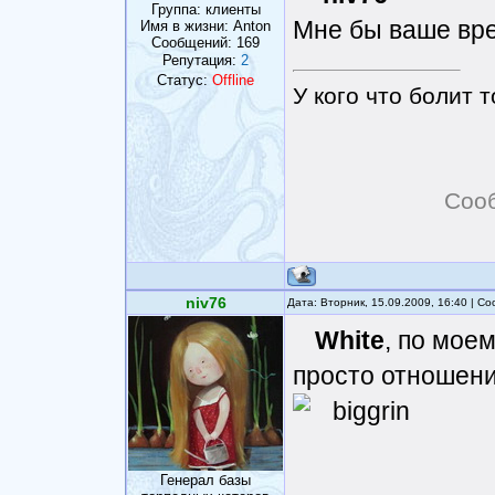
Группа: клиенты
Мне бы ваше вр
Имя в жизни: Anton
Сообщений:
169
Репутация:
2
Статус:
Offline
У кого что болит т
Соо
niv76
Дата: Вторник, 15.09.2009, 16:40 | 
White
, по мое
просто отношени
Генерал базы