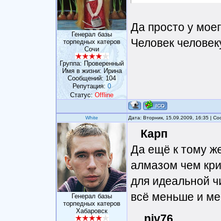
Да просто у моег
Генерал базы
Человек человек
торпедных катеров
Сочи
Группа: Проверенный
Имя в жизни: Ирина
Сообщений:
104
Репутация:
0
Статус:
Offline
White
Дата: Вторник, 15.09.2009, 16:35 | 
Карп
Да ещё к тому ж
алмазом чем кри
для идеальной ч
всё меньше и ме
Генерал базы
торпедных катеров
Хабаровск
niv76