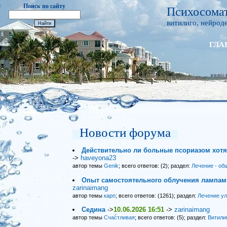
Поиск по сайту
Психосомат
витилиго, нейроде
ГЛА
Новости форума
Действительно ли больные псориазом хот
->
haveyona23
автор темы
Genik
; всего ответов: (2); раздел:
Лечение - об
Опыт самостоятельного облучения лампами
zarinaimang
автор темы
карп
; всего ответов: (1261); раздел:
Лечение у
Седина
->
10.06.2026 16:51
->
zarinaimang
автор темы
Счастливая
; всего ответов: (5); раздел:
Витили