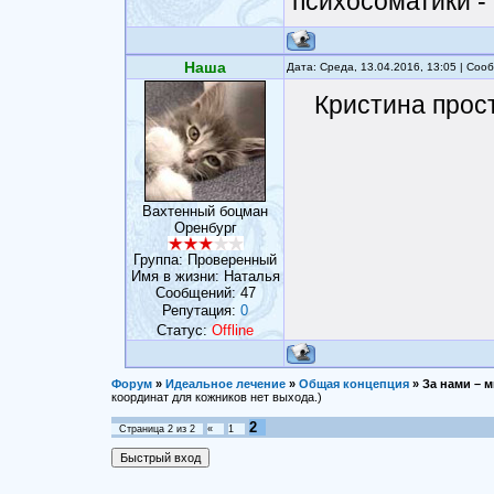
психосоматики - 
Наша
Дата: Среда, 13.04.2016, 13:05 | Со
Кристина прост
Вахтенный боцман
Оренбург
Группа: Проверенный
Имя в жизни: Наталья
Сообщений:
47
Репутация:
0
Статус:
Offline
Форум
»
Идеальное лечение
»
Общая концепция
»
За нами – 
координат для кожников нет выхода.)
2
Страница
2
из
2
«
1