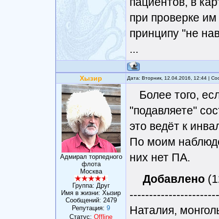
пациентов, в кар
при проверке им
принципу "не на
...
Хызир
Дата: Вторник, 12.04.2016, 12:44 | 
Более того, ес
"подавляете" сос
это ведёт к инва
По моим наблюде
них нет ПА.
Адмирал торпедного
флота
Москва
Добавлено
(1
Группа: Друг
----------------------
Имя в жизни: Хызир
Сообщений:
2479
Наталия, монгол
Репутация:
9
Статус:
Offline