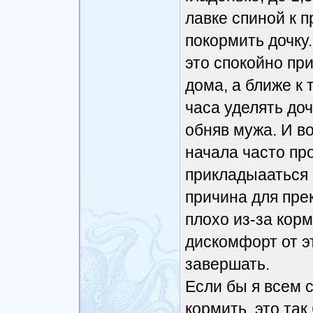
лавке спиной к 
покормить дочку.
это спокойно пр
дома, а ближе к
часа уделять доч
обняв мужа. И в
начала часто пр
прикладыааться 
причина для пре
плохо из-за кор
дискомфорт от это
завершать.
Если бы я всем 
кормить, это та