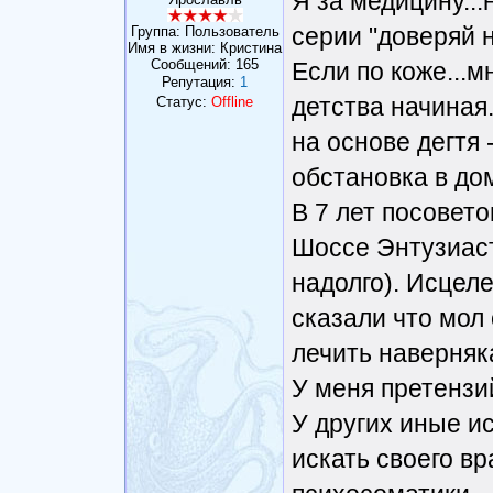
Я за медицину...
серии "доверяй н
Группа: Пользователь
Имя в жизни: Кристина
Сообщений:
165
Если по коже...м
Репутация:
1
детства начиная
Статус:
Offline
на основе дегтя 
обстановка в до
В 7 лет посовето
Шоссе Энтузиаст
надолго). Исцеле
сказали что мол 
лечить наверняк
У меня претензий
У других иные ис
искать своего вр