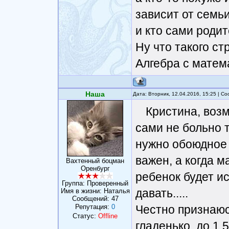
зависит от семь
и кто сами родит
Ну что такого с
Алгебра с матем
Наша
Дата: Вторник, 12.04.2016, 15:25 | 
Кристина, возм
сами не больно 
нужно обоюдное
важен, а когда м
Вахтенный боцман
Оренбург
ребенок будет ис
Группа: Проверенный
давать.....
Имя в жизни: Наталья
Сообщений:
47
Репутация:
0
Честно признаюс
Статус:
Offline
гладенько, до 1,