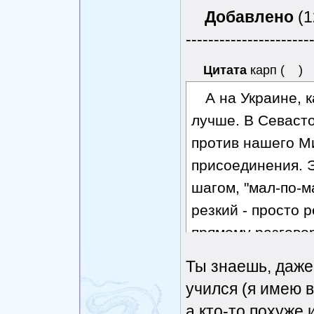
Добавлено
(1
----------------------
Цитата
карп
(
)
А на Украине, 
лучше. В Севасто
против нашего Ми
присоединения. Э
шагом, "мал-по-м
резкий - просто 
прямому разговор
без страны.
Ты знаешь, даже
учился (я имею в
а кто-то похуже 