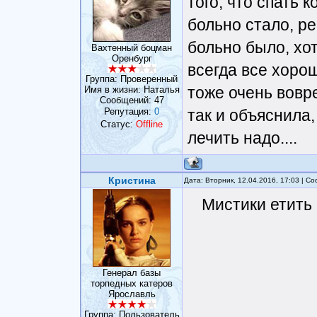
того, что спать
больно стало, р
больно было, хот
Вахтенный боцман
Оренбург
всегда все хоро
Группа: Проверенный
тоже очень вовре
Имя в жизни: Наталья
Сообщений:
47
Репутация:
0
так и объяснила,
Статус:
Offline
лечить надо....
Кристина
Дата: Вторник, 12.04.2016, 17:03 | 
Мистики етить 
Генерал базы
торпедных катеров
Ярославль
Группа: Пользователь