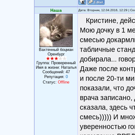
Наша
Дата: Вторник, 12.04.2016, 12:29 | 
Кристине, дейс
Мою дочку в 1 м
смесью докармлив
табличные станд
Вахтенный боцман
Оренбург
добирала... гово
Группа: Проверенный
Даже после конт
Имя в жизни: Наталья
Сообщений:
47
Репутация:
0
и после 20-ти м
Статус:
Offline
показали, что д
врача записано,
сказала, здесь ч
смесь))))) И мно
уверенностью го