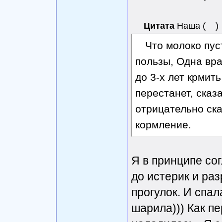
Цитата
Наша
(
)
Что молоко пус
пользы, Одна вра
до 3-х лет крмит
перестанет, сказ
отрицательно ск
кормление.
Я в принципе сог
до истерик и ра
прогулок. И спал
шарила))) Как п