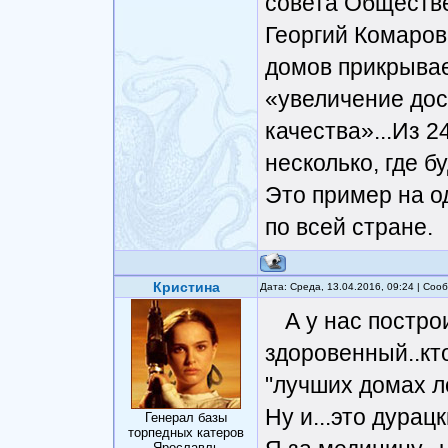
совета Обществ
Георгий Комаров
домов прикрыва
«увеличение дос
качества»...Из 2
несколько, где бу
Это пример на о
по всей стране.
Кристина
Дата: Среда, 13.04.2016, 09:24 | Со
А у нас постр
здоровенный..кто
"лучших домах л
Ну и...это дурац
Генерал базы
торпедных катеров
Ярославль