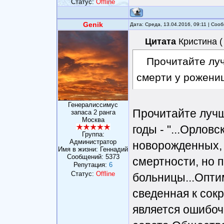
Статус:
Offline
Genik
Дата: Среда, 13.04.2016, 09:11 | Со
Цитата
Кристина
(
Прочитайте лу
смерти у рожениц
Генералиссимус
Прочитайте лучш
запаса 2 ранга
Москва
годы - "...Орлов
Группа:
Администратор
новорожденных,
Имя в жизни: Геннадий
Сообщений:
5373
смертности, но 
Репутация:
6
Статус:
Offline
больницы...Опт
сведенная к сок
является ошибоч