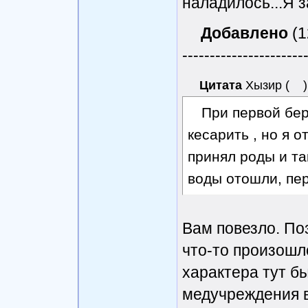
наладилось...Я з
Добавлено
(1
----------------------
Цитата
Хызир
(
)
При первой бе
кесарить , но я 
принял роды и та
воды отошли, пер
Вам повезло. Поз
что-то произошл
характера тут бы
медучреждения в