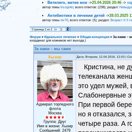
Витилиго, житие мое
->
25.04.2026 20:46
->
ка
автор темы
Incognito
; всего ответов: (238); раздел:
Невыду
Антибиотики в лечении детей
->
28.03.2025 1
автор темы
niv76
; всего ответов: (5); раздел:
Возраст 0-3 г
2
Страница
2
из
2
«
1
Форум
»
Идеальное лечение
»
Общая концепция
»
За нами – 
координат для кожников нет выхода.)
За нами – мы сами
Хызир
Дата: Вторник, 12.04.2016, 12:03 | 
Кристина, не 
телеканала женщ
это удел мужей,
Слабонервные э
При первой бере
Адмирал торпедного
флота
но я отказался, 
Москва
Группа: Друг
четыре раза. А г
Имя в жизни: Хызир
Сообщений:
2479