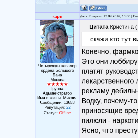
карп
Дата: Вторник, 12.04.2016, 13:00 | 
Цитата
Кристина
(
скажи кто тут 
Конечно, фармк
Это они лоббиру
Четырежды кавалер
платят руководст
ордена Большого
Бана
лекарственного 
Москва
Группа:
рекламу дебильн
Администратор
Имя в жизни: Михаил
Водку, почему-то
Сообщений:
13653
Репутация:
22
приносящие вред
Статус:
Offline
пилюли - наркот
Ясно, что прест