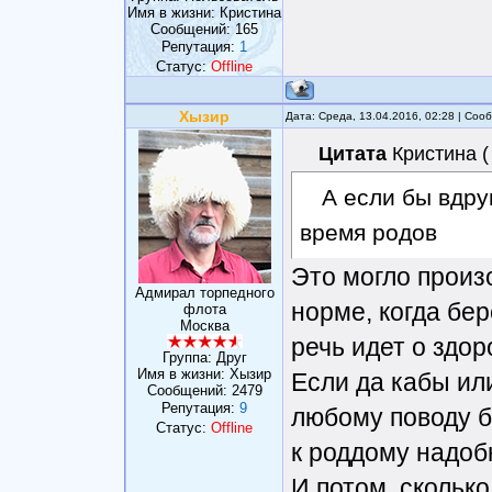
Имя в жизни: Кристина
Сообщений:
165
Репутация:
1
Статус:
Offline
Хызир
Дата: Среда, 13.04.2016, 02:28 | Со
Цитата
Кристина
(
А если бы вдру
время родов
Это могло произо
Адмирал торпедного
норме, когда бер
флота
Москва
речь идет о здо
Группа: Друг
Имя в жизни: Хызир
Если да кабы или
Сообщений:
2479
Репутация:
9
любому поводу б
Статус:
Offline
к роддому надобн
И потом, сколько