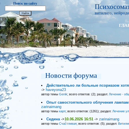
Поиск по сайту
Психосомат
витилиго, нейроде
ГЛА
Новости форума
Действительно ли больные псориазом хот
->
haveyona23
автор темы
Genik
; всего ответов: (2); раздел:
Лечение - об
Опыт самостоятельного облучения лампами
zarinaimang
автор темы
карп
; всего ответов: (1261); раздел:
Лечение у
Седина
->
10.06.2026 16:51
->
zarinaimang
автор темы
Счастливая
; всего ответов: (5); раздел:
Витили