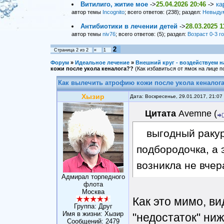
Витилиго, житие мое
->
25.04.2026 20:46
->
ка
автор темы
Incognito
; всего ответов: (238); раздел:
Невыду
Антибиотики в лечении детей
->
28.03.2025 1
автор темы
niv76
; всего ответов: (5); раздел:
Возраст 0-3 г
2
Страница
2
из
2
«
1
Форум
»
Идеальное лечение
»
Внешний круг - воздействуем н
кожи после укола кеналога??
(Как избавиться от ямок на лице п
Как вылечить атрофию кожи после укола кеналог
Хызир
Дата: Воскресенье, 29.01.2017, 21:0
Цитата
Avemne
(
выгодный раку
подбородочка, а 
возникла не вчер
Адмирал торпедного
флота
Москва
Как это мимо, ви
Группа: Друг
Имя в жизни: Хызир
"недостаток" ни
Сообщений:
2479