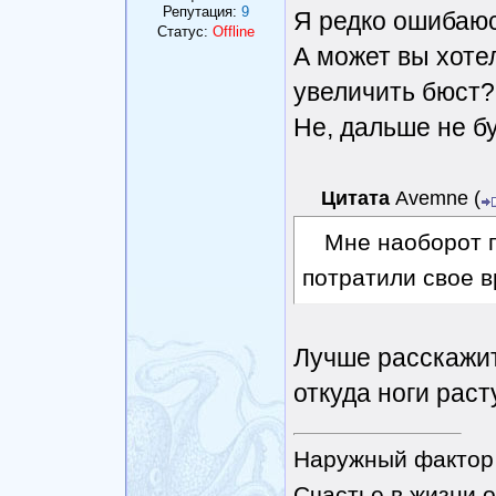
Репутация:
9
Я редко ошибаюс
Статус:
Offline
А может вы хоте
увеличить бюст?
Не, дальше не бу
Цитата
Avemne
(
Мне наоборот 
потратили свое в
Лучше расскажите
откуда ноги раст
Наружный фактор 
Счастье в жизни о