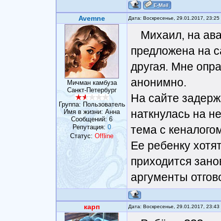
Avemne
Дата: Воскресенье, 29.01.2017, 23:2
Михаил, на ава
предложена на с
другая. Мне опр
анонимно.
Мичман камбуза
Санкт-Петербург
На сайте задержа
Группа: Пользователь
наткнулась на не
Имя в жизни: Анна
Сообщений:
6
Репутация:
0
тема с кеналогом
Статус:
Offline
Ее ребенку хотят
приходится зано
аргументы отгово
карп
Дата: Воскресенье, 29.01.2017, 23:4