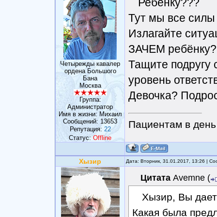
Ребёнку???
Тут мы все силы
Излагайте ситуа
ЗАЧЕМ ребёнку?
Тащите подругу 
Четырежды кавалер
ордена Большого
уровень ответст
Бана
Москва
Девочка? Подро
Группа:
Администратор
Имя в жизни: Михаил
Сообщений:
13653
Пациентам в день 
Репутация:
22
Статус:
Offline
Хызир
Дата: Вторник, 31.01.2017, 13:26 | 
Цитата
Avemne
(
Хызир, Вы дает
Какая была предл