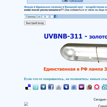
Форум
»
Идеальное лечение
»
Внешний круг - воздействуем н
кожи после укола кеналога??
(Как избавиться от ямок на лице п
2
Страница
2
из
2
«
1
Если что-то понравилось, не поленитесь: киньте ссы
Сегодня 
Copyr