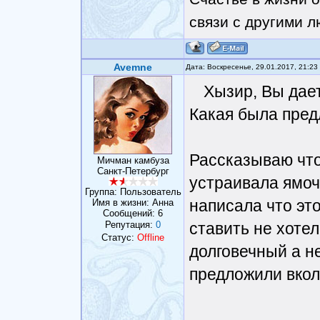
связи с другими 
Avemne
Дата: Воскресенье, 29.01.2017, 21:2
Хызир, Вы дае
Какая была пред
Рассказываю что 
Мичман камбуза
Санкт-Петербург
устраивала ямоч
Группа: Пользователь
написала что это
Имя в жизни: Анна
Сообщений:
6
Репутация:
0
ставить не хотел
Статус:
Offline
долговечный а н
предложили вкол