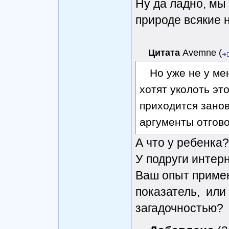
Ну да ладно, мы 
природе всякие 
Цитата
Avemne
(
Но уже не у ме
хотят уколоть эт
приходится занов
аргументы отгово
А что у ребенка?
У подруги интер
Ваш опыт примен
показатель, или 
загадочностью?