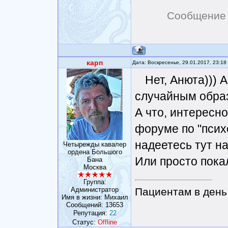
Сообщение 
карп
Дата: Воскресенье, 29.01.2017, 23:1
Нет, Анюта))) 
случайным образ
А что, интересн
форуме по "псих
надеетесь тут н
Четырежды кавалер
ордена Большого
Или просто пока
Бана
Москва
Группа:
Администратор
Пациентам в день 
Имя в жизни: Михаил
Сообщений:
13653
Репутация:
22
Статус:
Offline