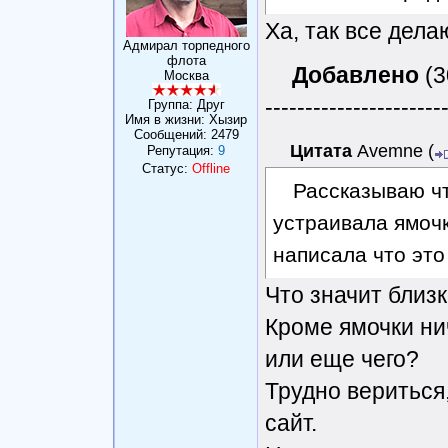
Ха, так все дела
Адмирал торпедного
флота
Добавлено
(3
Москва
----------------------
Группа: Друг
Имя в жизни: Хызир
Сообщений:
2479
Цитата
Avemne
(
Репутация:
9
Статус:
Offline
Рассказываю чт
устраивала ямочк
написала что это
Что значит близк
Кроме ямочки ни
или еще чего?
Трудно вериться,
сайт.