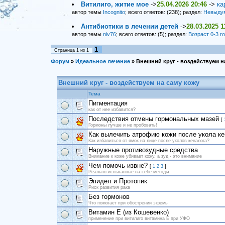
Витилиго, житие мое
->
25.04.2026 20:46
->
ка
автор темы
Incognito
; всего ответов: (238); раздел:
Невыду
Антибиотики в лечении детей
->
28.03.2025 1
автор темы
niv76
; всего ответов: (5); раздел:
Возраст 0-3 г
1
Страница
1
из
1
Форум
»
Идеальное лечение
»
Внешний круг - воздействуем н
Внешний круг - воздействуем на саму кожу
Тема
Пигментация
как от нее избавится?
Последствия отмены гормональных мазей
[
Гормоны лучше и не пробовать!
Как вылечить атрофию кожи после укола ке
Как избавиться от ямок на лице после уколов кеналога?
Наружные противозудные средства
Внимание к коже убивает кожу, а зуд - это внимание
Чем помочь извне?
[
1
2
3
]
Реально испытанные на себе методы.
Эпидел и Протопик
Риск развития рака
Без гормонов
Что помогает при обострении экземы
Витамин Е (из Кошевенко)
применение при витилиго витамина Е при УФО