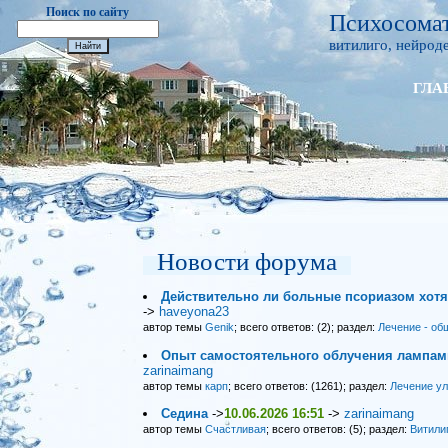
Поиск по сайту
Психосомат
витилиго, нейроде
ГЛА
Новости форума
Действительно ли больные псориазом хот
->
haveyona23
автор темы
Genik
; всего ответов: (2); раздел:
Лечение - об
Опыт самостоятельного облучения лампами
zarinaimang
автор темы
карп
; всего ответов: (1261); раздел:
Лечение у
Седина
->
10.06.2026 16:51
->
zarinaimang
автор темы
Счастливая
; всего ответов: (5); раздел:
Витили