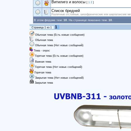
Витилиго и волосы
[
1
2
]
Список бредней
Различные отстойные, шизофренические или шарлатанские ме
В этом форуме тем:
10
. На странице показано тем:
10
.
1
Страница
1
из
1
Обычная тема (Есть новые сообщения)
Обычная тема
Обычная тема (Нет новых сообщений)
Тема - опрос
Горячая тема (Есть новые сообщения)
Важная тема
Горячая тема (Нет новых сообщений)
Горячая тема
Закрытая тема (Нет новых сообщений)
Закрытая тема