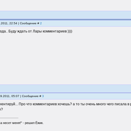
9.2011, 22:54 | Сообщение #
2
сюда.. Буду ждать от Лары комментариев ))))
09.2011, 05:07 | Сообщение #
3
иентируй... Про что комментариев хочешь? а то ты очень много чего писала 
о?
а несет меня!" - решил Ёжик.