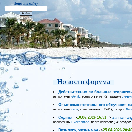
Поиск по сайту
Новости форума
Действительно ли больные псориазо
автор темы
Genik
; всего ответов: (2); раздел:
Лечен
Опыт самостоятельного облучения ла
автор темы
карп
; всего ответов: (1261); раздел:
Леч
Седина
->
10.06.2026 16:51
->
zarinaiman
автор темы
Счастливая
; всего ответов: (5); раздел:
Витилиго, житие мое
->
25.04.2026 20:4