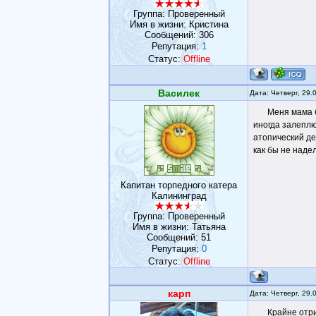
Группа: Проверенный
Имя в жизни: Кристина
Сообщений:
306
Репутация:
1
Статус:
Offline
Василек
Дата: Четверг, 29.
Меня мама б
иногда залеплю
атопический де
как бы не наде
Капитан торпедного катера
Калининград
Группа: Проверенный
Имя в жизни: Татьяна
Сообщений:
51
Репутация:
0
Статус:
Offline
карп
Дата: Четверг, 29.
Крайне отр