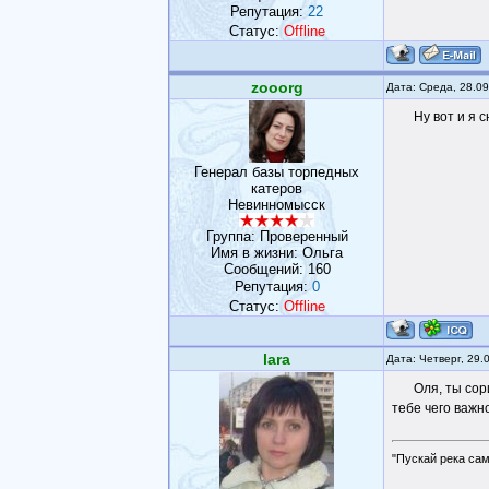
Репутация:
22
Статус:
Offline
zooorg
Дата: Среда, 28.0
Ну вот и я 
Генерал базы торпедных
катеров
Невинномысск
Группа: Проверенный
Имя в жизни: Ольга
Сообщений:
160
Репутация:
0
Статус:
Offline
lara
Дата: Четверг, 29.
Оля, ты сор
тебе чего важн
"Пускай река сам