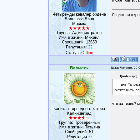
Может быть, с
Четырежды кавалер ордена
Пациентам в день
Большого Бана
Москва
Группа: Администратор
Имя в жизни: Михаил
Сообщений:
13653
Репутация:
22
Статус:
Offline
Василек
Дата: Четверг, 29.
Quote
(
карп
)
ань, "апрел
Может быть, с
что за тезис? м
Капитан торпедного катера
Калининград
Группа: Проверенный
Имя в жизни: Татьяна
Сообщений:
51
Репутация:
0