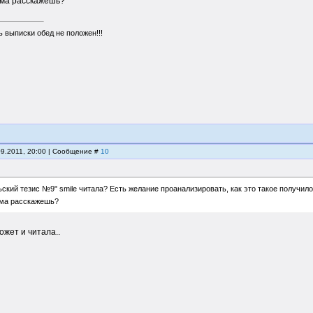
ама расскажешь?
 выписки обед не положен!!!
09.2011, 20:00 | Сообщение #
10
ьский тезис №9" smile читала? Есть желание проанализировать, как это такое получил
ама расскажешь?
ожет и читала..