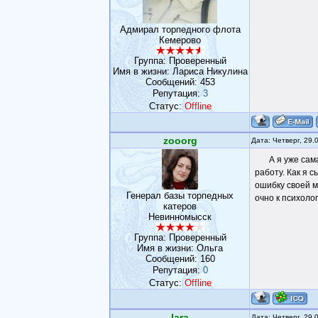
Адмирал торпедного флота
Кемерово
Группа: Проверенный
Имя в жизни: Лариса Никулина
Сообщений:
453
Репутация:
3
Статус:
Offline
zooorg
Дата: Четверг, 29.
А я уже сам
работу. Как я с
ошибку своей м
Генерал базы торпедных
очно к психолог
катеров
Невинномысск
Группа: Проверенный
Имя в жизни: Ольга
Сообщений:
160
Репутация:
0
Статус:
Offline
lara
Дата: Четверг, 29.