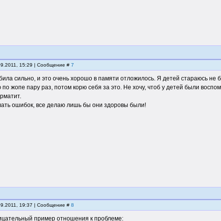
09.2011, 15:29 | Сообщение #
7
ила сильно, и это очень хорошо в памяти отложилось. Я детей стараюсь не б
 по жопе пару раз, потом корю себя за это. Не хочу, чтоб у детей были воспом
рматит.
лать ошибок, все делаю лишь бы они здоровы были!
09.2011, 19:37 | Сообщение #
8
ицательный пример отношения к проблеме: