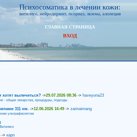
Психосоматика в лечении кожи:
витилиго, нейродермит, псориаз, экзема, алопеция
ГЛАВНАЯ СТРАНИЦА
ВХОД
м хотят вылечиться?
->
29.07.2026 08:36
->
haveyona23
ие - общие лекарства, процедуры, подходы
мпами 311 нм.
->
12.06.2026 16:49
->
zarinaimang
ение ультрафиолетом
g
Витилиго
6
->
карп