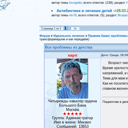
автор темы
Incognito
; всего ответов: (238); раздел:
Н
Антибиотики в лечении детей
->
28.03.
автор темы
niv76
; всего ответов: (5); раздел:
Возрас
1
Страница
1
из
2
2
»
Форум
»
Идеальное лечение
»
Правим базис проблемы 
трансформируем и как передаём)
Все проблемы из детства
карп
Дата: Среда, 28.0
Возраст око
Время зрелости
напряжений, и 
Тема для мам и
Как не поселит
главном жизне
Четырежды кавалер ордена
Пациентам в день
Большого Бана
Москва
Группа: Администратор
Имя в жизни: Михаил
Сообщений:
13653