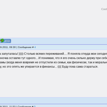
Соо
09.2011, 09:30 | Сообщение #
4
а запуталась! ))))) Столько всяких переживаний.... Я поняла откуда мои сего
ыночка оставлю тут одного... И понимаю, что я его очень сильно держу при себ
амы (когда меня вовремя не отпустили из семьи, как физически, так и мораль
у, но это опять же упирается в финансы... (((( Буду пока сама стараться.
09.2011, 11:53 | Сообщение #
5