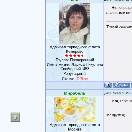
Ну... опред
хочешь или не
"Пускай река сам
Адмирал торпедного флота
Кемерово
Группа: Проверенный
Имя в жизни: Лариса Никулина
Сообщений:
453
Репутация:
3
Статус:
Offline
Мирабель
Дата: Четверг, 29.
lara
, тебе 
Все врут!!!)))
Адмирал торпедного флота
Москва