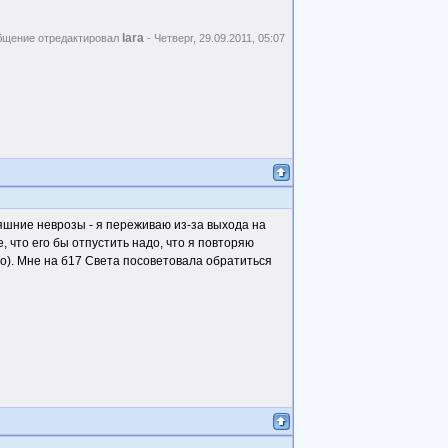
lara
бщение отредактировал
-
Четверг, 29.09.2011, 05:07
дняшние неврозы - я переживаю из-за выхода на
е, что его бы отпустить надо, что я повторяю
но). Мне на б17 Света посоветовала обратиться