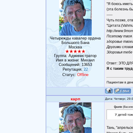
"Я боюсь иметь 
(эта болезнь б
-----
Чуть позже, от
"Цитата:(Vahmu
http://www.9mon
Поэтому твоя 
Четырежды кавалер ордена
здоровье твое
Большого Бана
Другими словам
Москва
Здоровья тебе
Группа: Администратор
Имя в жизни: Михаил
Ответ: ЭТО Д
Сообщений:
13653
Я с таким тру
Репутация:
22
Статус:
Offline
Пациентам в день
карп
Дата: Четверг, 29.
Quote
(
Василе
У детей тож
Тань, "апрельс