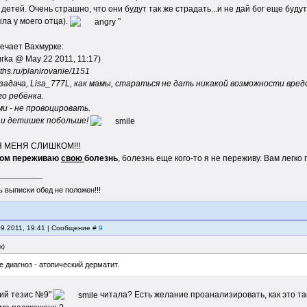
детей. Очень страшно, что они будут так же страдать...и не дай бог еще буду
ыла у моего отца).
"
вечает Вахмурке:
rka @ May 22 2011, 11:17)
ths.ru/planirovanie/1151
задача, Lisa_777L, как мамы, стараться не дать никакой возможности вр
го ребёнка.
и - не провоцировать.
 и детишек побольше!
ЛЯ МЕНЯ СЛИШКОМ!!!
дом переживаю
свою
болезнь
, болезнь еще кого-то я не переживу. Вам легко г
 выписки обед не положен!!!
09.2011, 19:41 | Сообщение #
9
к
)
е диагноз - атопический дерматит.
кий тезис №9"
читала? Есть желание проанализировать, как это т