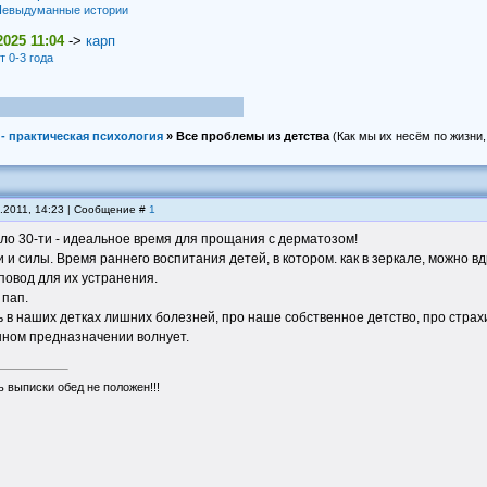
евыдуманные истории
2025 11:04
->
карп
т 0-3 года
- практическая психология
»
Все проблемы из детства
(Как мы их несём по жизни,
9.2011, 14:23 | Сообщение #
1
ло 30-ти - идеальное время для прощания с дерматозом!
 и силы. Время раннего воспитания детей, в котором. как в зеркале, можно в
повод для их устранения.
 пап.
ь в наших детках лишних болезней, про наше собственное детство, про страхи 
нном предназначении волнует.
 выписки обед не положен!!!