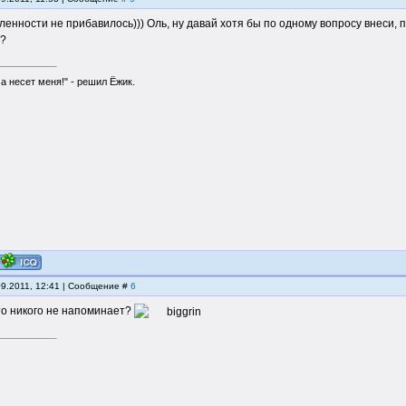
еленности не прибавилось))) Оль, ну давай хотя бы по одному вопросу внеси,
т?
а несет меня!" - решил Ёжик.
09.2011, 12:41 | Сообщение #
6
это никого не напоминает?