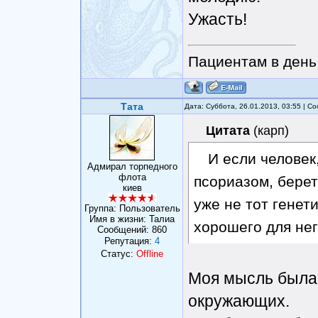
Ужасть!
Пациентам в день 
Тата
Дата: Суббота, 26.01.2013, 03:55 | 
Цитата
(
карп
)
И если человек
Адмирал торпедного
флота
псориазом, берет
киев
уже не тот генет
Группа: Пользователь
Имя в жизни: Талиа
хорошего для него
Сообщений:
860
Репутация:
4
Статус:
Offline
Моя мысль была 
окружающих.