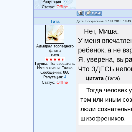
Репутация:
22
Статус:
Offline
Тата
Дата: Воскресенье, 27.01.2013, 18:4
Нет, Миша.
У меня впечатле
Адмирал торпедного
ребенок, а не в
флота
киев
Я, уверена, выр
Группа: Пользователь
Что ЗДЕСЬ непо
Имя в жизни: Талиа
Сообщений:
860
Репутация:
4
Цитата
(
Тата
)
Статус:
Offline
Тогда человек 
тем или иным со
люди сознательн
шизофреников.