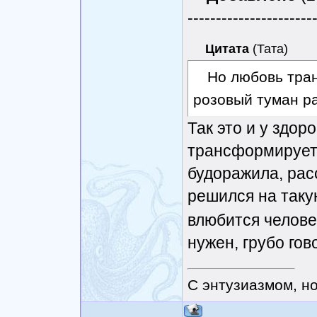
----------------------
Цитата
(
Тата
)
Но любовь тран
розовый туман р
Так это и у здор
трансформируетс
будоражила, рас
решился на таку
влюбится человек
нужен, грубо гов
С энтузиазмом, н