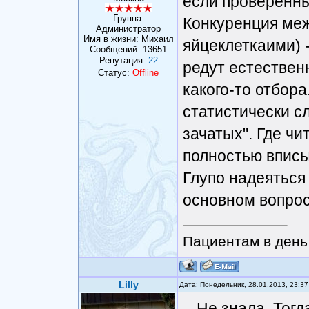
если проверенны
Группа:
Конкуренция меж
Администратор
Имя в жизни: Михаил
яйцеклеткаими) 
Сообщений:
13651
Репутация:
22
редут естествен
Статус:
Offline
какого-то отбор
статистически с
зачатых". Где чи
полностью вписы
Глупо надеяться 
основном вопрос
Пациентам в день 
Lilly
Дата: Понедельник, 28.01.2013, 23:3
Не знала. Тогд