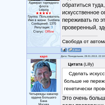
Адмирал торпедного
обратиться туда,
флота
Leipzig
искусственное о
Группа: Пользователь
переживать по э
Имя в жизни: Svetlana
Сообщений:
1370
проверенный, зд
Репутация:
3
Статус:
Offline
Свобода от автом
карп
Дата: Понедельник, 28.01.2013, 22:1
Цитата
(
Lilly
)
Сделать искус
больше не пережи
генетически про
Четырежды кавалер
Это очень больш
ордена Большого
Бана
Москва