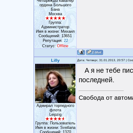
Четырежды кавалер
ордена Большого
Бана
Москва
Группа:
Администратор
Имя в жизни: Михаил
Сообщений:
13651
Репутация:
22
Статус:
Offline
Lilly
Дата: Четверг, 31.01.2013, 20:57 | С
А я не тебе пи
последней.
Свобода от автом
Адмирал торпедного
флота
Leipzig
Группа: Пользователь
Имя в жизни: Svetlana
Сообщений:
1370