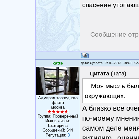
спасение утопающ
Сообщение отр
katte
Дата: Суббота, 26.01.2013, 18:48 | 
Цитата
(
Тата
)
Моя мысль был
окружающих.
Адмирал торпедного
флота
А близко все оче
москва
Группа: Проверенный
по-моему мнению
Имя в жизни:
Eкатерина
самом деле меня
Сообщений:
544
Репутация:
3
витилиго, оцени