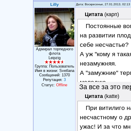
Lilly
Дата: Воскресенье, 27.01.2013, 02:1
Цитата
(
карп
)
Постоянные воп
на развитии плод
себе несчастье?
Адмирал торпедного
А уж "кому я така
флота
Leipzig
незамужняя.
Группа: Пользователь
Имя в жизни: Svetlana
А "замужние" тер
Сообщений:
1370
Репутация:
3
мелодию.
Статус:
Offline
За все за это п
Ужасть!
Цитата
(
katte
)
При витилиго н
несчастному о др
ужас! И за что м