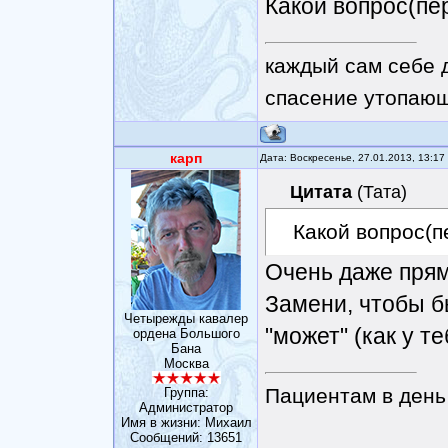
Какой вопрос(пер
каждый сам себе 
спасение утопающ
карп
Дата: Воскресенье, 27.01.2013, 13:1
Цитата
(
Тата
)
Какой вопрос(п
Очень даже прямо
Замени, чтобы б
Четырежды кавалер
"может" (как у те
ордена Большого
Бана
Москва
Пациентам в день 
Группа:
Администратор
Имя в жизни: Михаил
Сообщений:
13651