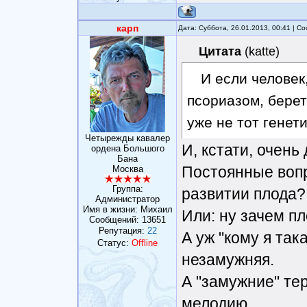
карп
Дата: Суббота, 26.01.2013, 00:41 | 
Цитата
(
katte
)
И если человек
псориазом, берет
уже не тот генет
Четырежды кавалер
И, кстати, очень
ордена Большого
Бана
Постоянные вопр
Москва
Группа:
развитии плода?
Администратор
Имя в жизни: Михаил
Или: ну зачем п
Сообщений:
13651
Репутация:
22
А уж "кому я так
Статус:
Offline
незамужняя.
А "замужние" тер
мелодию.