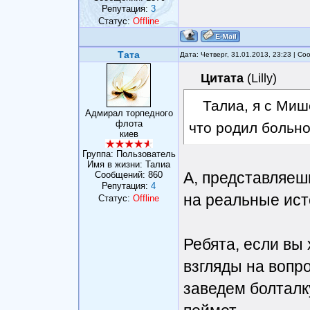
Репутация:
3
Статус:
Offline
Тата
Дата: Четверг, 31.01.2013, 23:23 | С
Цитата
(
Lilly
)
Талиа, я с Миш
Адмирал торпедного
флота
что родил больно
киев
Группа: Пользователь
Имя в жизни: Талиа
А, представляеш
Сообщений:
860
Репутация:
4
на реальные ист
Статус:
Offline
Ребята, если вы
взгляды на вопр
заведем болталку