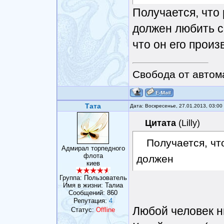
Получается, что
должен любить с
что он его произ
Свобода от автом
Тата
Дата: Воскресенье, 27.01.2013, 03:0
Цитата
(
Lilly
)
Получается, ч
Адмирал торпедного
флота
должен
киев
Группа: Пользователь
Имя в жизни: Талиа
Сообщений:
860
Репутация:
4
Любой человек н
Статус:
Offline