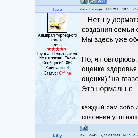
Тата
Дата: Пятница, 01.02.2013, 20:30 | 
Нет, ну дермат
создания семьи 
Адмирал торпедного
Мы здесь уже об
флота
киев
Группа: Пользователь
Но, я повторюсь:
Имя в жизни: Талиа
Сообщений:
860
оценке здоровья 
Репутация:
4
Статус:
Offline
оценки) "на глазо
Это нормально.
каждый сам себе 
спасение утопающ
Lilly
Дата: Суббота, 02.02.2013, 14:16 | 