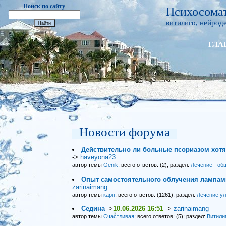
Поиск по сайту
Психосомат
витилиго, нейроде
ГЛА
Новости форума
Действительно ли больные псориазом хот
->
haveyona23
автор темы
Genik
; всего ответов: (2); раздел:
Лечение - об
Опыт самостоятельного облучения лампами
zarinaimang
автор темы
карп
; всего ответов: (1261); раздел:
Лечение у
Седина
->
10.06.2026 16:51
->
zarinaimang
автор темы
Счастливая
; всего ответов: (5); раздел:
Витили