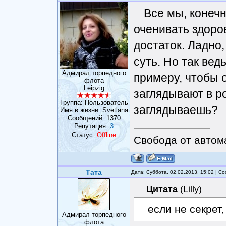
Все мы, конечн
оченивать здоро
достаток. Ладно
суть. Но так ве
Адмирал торпедного
примеру, чтобы 
флота
Leipzig
заглядывают в рот
Группа: Пользователь
заглядываешь?
Имя в жизни: Svetlana
Сообщений:
1370
Репутация:
3
Статус:
Offline
Свобода от автом
Тата
Дата: Суббота, 02.02.2013, 15:02 | 
Цитата
(
Lilly
)
если не секрет
Адмирал торпедного
флота