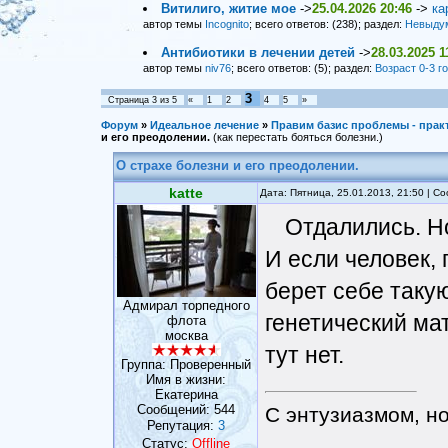
Витилиго, житие мое
->
25.04.2026 20:46
->
ка
автор темы
Incognito
; всего ответов: (238); раздел:
Невыду
Антибиотики в лечении детей
->
28.03.2025 1
автор темы
niv76
; всего ответов: (5); раздел:
Возраст 0-3 г
3
Страница
3
из
5
«
1
2
4
5
»
Форум
»
Идеальное лечение
»
Правим базис проблемы - прак
и его преодолении.
(как перестать бояться болезни.)
О страхе болезни и его преодолении.
katte
Дата: Пятница, 25.01.2013, 21:50 | 
Отдалились. Но
И если человек, 
берет себе такую
Адмирал торпедного
генетический мат
флота
москва
тут нет.
Группа: Проверенный
Имя в жизни:
Eкатерина
Сообщений:
544
С энтузиазмом, н
Репутация:
3
Статус:
Offline