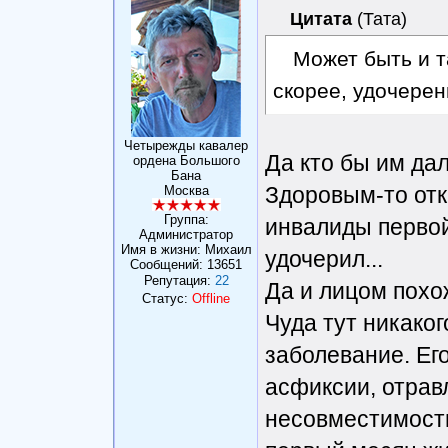
Цитата
(
Тата
)
Может быть и та
скорее, удочерен
Четырежды кавалер
Да кто бы им дал
ордена Большого
Бана
Здоровым-то отк
Москва
Группа:
инвалиды первой
Администратор
Имя в жизни: Михаил
удочерил...
Сообщений:
13651
Репутация:
22
Да и лицом похо
Статус:
Offline
Чуда тут никаког
заболевание. Ег
асфиксии, отрав
несовместимость