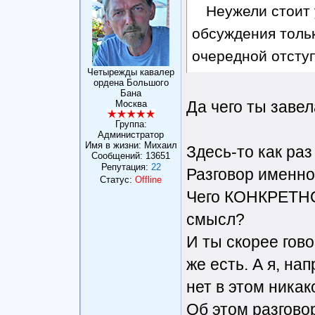
Неужели стоит 
обсуждения тольк
очередной отсту
Четырежды кавалер
ордена Большого
Бана
Да чего ты заве
Москва
Группа:
Администратор
Имя в жизни: Михаил
Здесь-то как раз
Сообщений:
13651
Репутация:
22
Разговор именн
Статус:
Offline
Чего КОНКРЕТНО?
смысл?
И ты скорее гов
же есть. А я, на
нет в этом никак
Об этом разговор