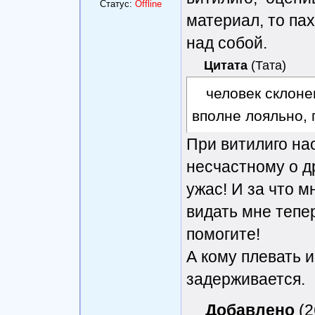
Статус:
Offline
материал, то па
над собой.
Цитата
(
Тата
)
человек склоне
вполне лояльно, 
При витилиго на
несчастному о д
ужас! И за что м
видать мне тепер
помогите!
А кому плевать и
задерживается.
Добавлено
(2