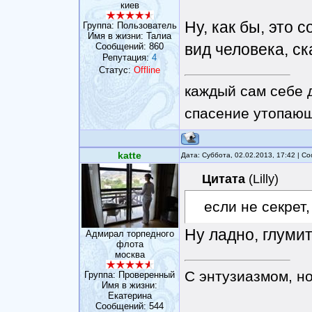
киев
Ну, как бы, это 
Группа: Пользователь
Имя в жизни: Талиа
вид человека, ск
Сообщений:
860
Репутация:
4
Статус:
Offline
каждый сам себе 
спасение утопающ
katte
Дата: Суббота, 02.02.2013, 17:42 | 
Цитата
(
Lilly
)
если не секрет
Ну ладно, глумит
Адмирал торпедного
флота
москва
С энтузиазмом, н
Группа: Проверенный
Имя в жизни:
Eкатерина
Сообщений:
544