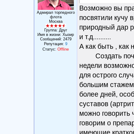
Возможно вы пра
Адмирал торпедного
посвятили кучу в
флота
Москва
природный дар р
Группа: Друг
Имя в жизни: Хызир
и т.д..........
Сообщений:
2479
Репутация:
9
А как быть , как
Статус:
Offline
Создать почву 
недели возможно
для острого случ
большим стажем 
более дней, осо
суставов (артриты
можно говорить 
говорим о препа
имеющие кратко