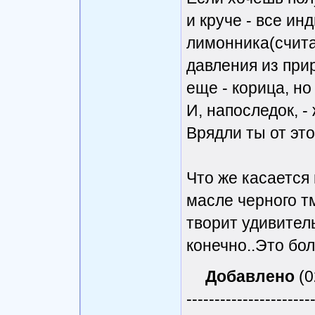
и круче - все ин
лимонника(счит
давления из прир
еще - корица, но
И, напоследок, -
Врядли ты от эт
Что же касается 
масле черного т
творит удивител
конечно..Это бол
Добавлено
(0
----------------------