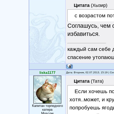
Цитата
(
Хызир
)
с возрастом по
Соглашусь, чем 
избавиться.
каждый сам себе 
спасение утопающ
liska1177
Дата: Вторник, 02.07.2013, 15:19 | 
Цитата
(
Тата
)
Если хочешь по
хотя..может, и кр
Капитан торпедного
попробуешь ягод
катера
Moscow