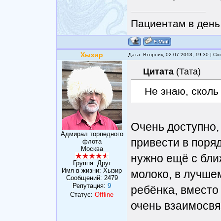
Пациентам в день 
Хызир
Дата: Вторник, 02.07.2013, 19:30 | 
Цитата
(
Тата
)
Не знаю, сколь
Очень доступно,
Адмирал торпедного
привести в поряд
флота
Москва
нужно ещё с бли
Группа: Друг
Имя в жизни: Хызир
молоко, в лучшем
Сообщений:
2479
Репутация:
9
ребёнка, вместо 
Статус:
Offline
очень взаимосвя