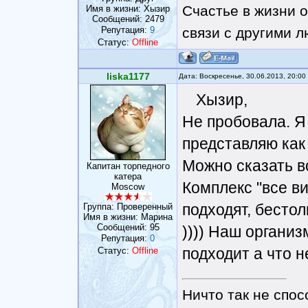
Счастье в жизни о
Имя в жизни: Хызир
Сообщений:
2479
Репутация:
9
связи с другими 
Статус:
Offline
liska1177
Дата: Воскресенье, 30.06.2013, 20:0
Хызир,
Не пробовала. Я
представляю как
Можно сказать во
Капитан торпедного
катера
Комплекс "все в
Moscow
подходят, бесто
Группа: Проверенный
Имя в жизни: Марина
Сообщений:
95
)))) Наш организ
Репутация:
0
подходит а что не
Статус:
Offline
Ничто так не спос