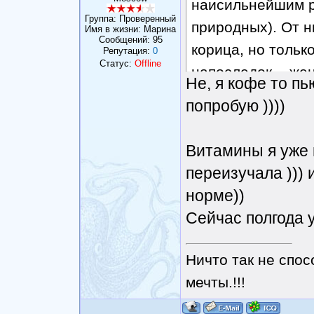
наисильнейшим р
Группа: Проверенный
природных). От н
Имя в жизни: Марина
Сообщений:
95
корица, но тольк
Репутация:
0
Статус:
Offline
напоследок, - же
Не, я кофе то пью
попробую ))))
Витамины я уже 
переизучала )))
норме))
Сейчас полгода у
Ничто так не спос
мечты.!!!