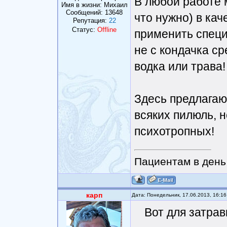
В любой работе 
Имя в жизни: Михаил
Сообщений:
13648
что нужно) в ка
Репутация:
22
Статус:
Offline
применить спец
не с кондачка ср
водка или трава!
Здесь предлагаю
всяких пилюль, н
психотропных!
Пациентам в день 
карп
Дата: Понедельник, 17.06.2013, 16:1
Вот для затра