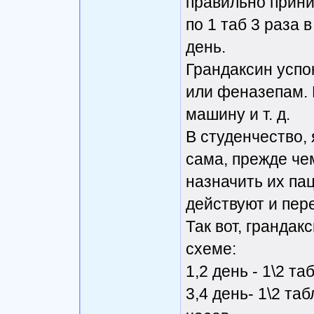
правильно приним
по 1 таб 3 раза в
день.
Грандаксин успо
или феназепам. 
машину и т. д.
В студенчество,
сама, прежде че
назначить их па
действуют и пер
Так вот, грандак
схеме:
1,2 день - 1\2 та
3,4 день- 1\2 таб