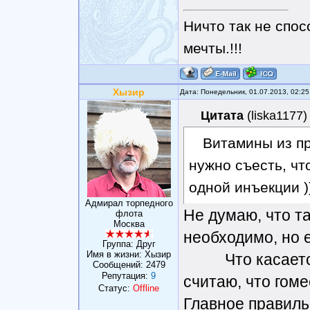
Ничто так не спос
мечты.!!!
Хызир
Дата: Понедельник, 01.07.2013, 02:2
Цитата
(
liska1177
)
Витамины из пр
нужно съесть, чт
одной инъекции ))
Адмирал торпедного
Не думаю, что т
флота
Москва
необходимо, но 
Группа: Друг
Имя в жизни: Хызир
Что касается б
Сообщений:
2479
Репутация:
9
считаю, что гоме
Статус:
Offline
Главное правиль