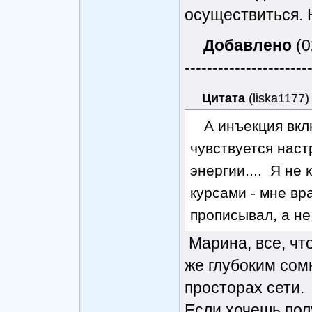
осуществиться. 
Добавлено
(0
----------------------
Цитата
(
liska1177
)
А инъекция вклю
чувствуется нас
энергии.... Я не 
курсами - мне вр
прописывал, а не
Марина, все, чт
же глубоким сомн
просторах сети.
Если хочешь полу