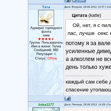
Тата
Дата: Вторник, 18.06.2013, 11:57 | С
Цитата
(
katte
)
Ой, нет, я с п
Адмирал торпедного
флота
пас, лучше секс 
киев
потому я за вале
Группа: Пользователь
Имя в жизни: Талиа
усиленные диме
Сообщений:
860
Репутация:
4
а алкоглем не вс
Статус:
Offline
день только хуже
каждый сам себе 
спасение утопающ
liska1177
Дата: Пятница, 28.06.2013, 14:28 | 