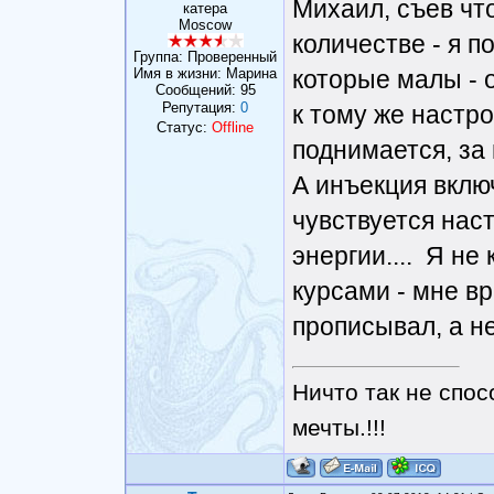
Михаил, съев чт
катера
Moscow
количестве - я п
Группа: Проверенный
Имя в жизни: Марина
которые малы - о
Сообщений:
95
Репутация:
0
к тому же настр
Статус:
Offline
поднимается, за
А инъекция включ
чувствуется нас
энергии.... Я не
курсами - мне вр
прописывал, а не
Ничто так не спос
мечты.!!!