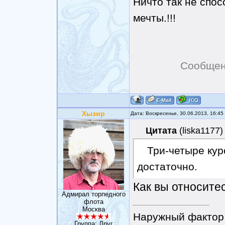
Ничто так не спос
мечты.!!!
Сообщен
Хызир
Дата: Воскресенье, 30.06.2013, 16:4
Цитата
(
liska1177
)
Три-четыре кур
достаточно.
Как вы относите
Адмирал торпедного
флота
Москва
Наружный фактор 
Группа: Друг