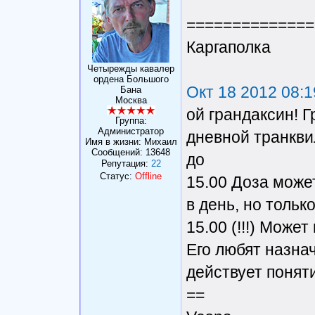
==============
Каргаполка
Четырежды кавалер
ордена Большого
Окт 18 2012 08:1
Бана
Москва
ой грандаксин! 
Группа:
Администратор
дневной транкви
Имя в жизни: Михаил
Сообщений:
13648
до
Репутация:
22
Статус:
Offline
15.00 Доза може
в день, но тольк
15.00 (!!!) Може
Его любят назнач
действует понят
==