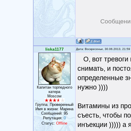
Сообщени
liska1177
Дата: Воскресенье, 30.06.2013, 21:5
О, вот тревоги
снимать, и посто
определенные зн
нужно ))))
Капитан торпедного
катера
Moscow
Витамины из про
Группа: Проверенный
Имя в жизни: Марина
Сообщений:
95
съесть, чтобы по
Репутация:
0
инъекции ))))) а 
Статус:
Offline