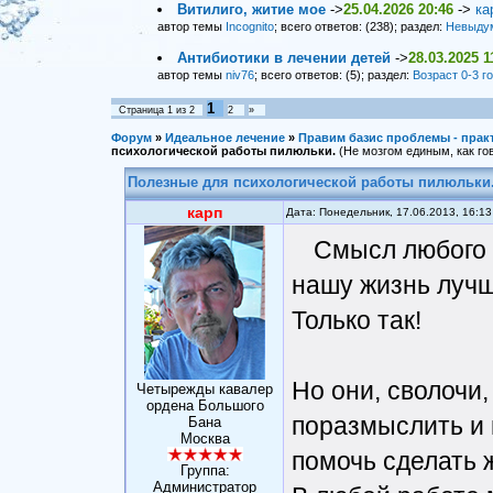
Витилиго, житие мое
->
25.04.2026 20:46
->
ка
автор темы
Incognito
; всего ответов: (238); раздел:
Невыду
Антибиотики в лечении детей
->
28.03.2025 1
автор темы
niv76
; всего ответов: (5); раздел:
Возраст 0-3 г
1
Страница
1
из
2
2
»
Форум
»
Идеальное лечение
»
Правим базис проблемы - прак
психологической работы пилюльки.
(Не мозгом единым, как гов
Полезные для психологической работы пилюльки
карп
Дата: Понедельник, 17.06.2013, 16:1
Смысл любого 
нашу жизнь лучш
Только так!
Но они, сволочи,
Четырежды кавалер
ордена Большого
поразмыслить и 
Бана
Москва
помочь сделать 
Группа:
Администратор