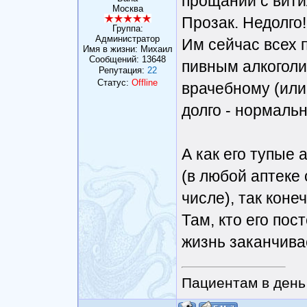
прощании с вити
Москва
Прозак. Недолго!
Группа:
Администратор
Им сейчас всех пу
Имя в жизни: Михаил
Сообщений:
13648
пивным алкоголиз
Репутация:
22
Статус:
Offline
врачебному (или
долго - нормаль
А как его тупые
(в любой аптеке 
числе), так коне
Там, кто его пос
жизнь заканчива
Пациентам в день 