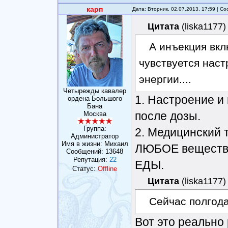
карп
Дата: Вторник, 02.07.2013, 17:59 | 
Цитата
(
liska1177
)
А инъекция вклю
чувствуется нас
энергии....
Четырежды кавалер
1. Настроение и
ордена Большого
Бана
после дозы.
Москва
Группа:
2. Медицинский 
Администратор
Имя в жизни: Михаил
ЛЮБОЕ веществ
Сообщений:
13648
Репутация:
22
ЕДЫ.
Статус:
Offline
Цитата
(
liska1177
)
Сейчас полгода
Вот это реально 