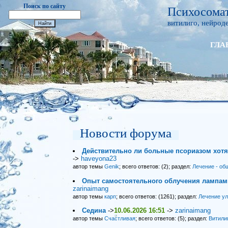
Поиск по сайту
Психосомат
витилиго, нейроде
ГЛА
Новости форума
Действительно ли больные псориазом хот
->
haveyona23
автор темы
Genik
; всего ответов: (2); раздел:
Лечение - об
Опыт самостоятельного облучения лампами
zarinaimang
автор темы
карп
; всего ответов: (1261); раздел:
Лечение у
Седина
->
10.06.2026 16:51
->
zarinaimang
автор темы
Счастливая
; всего ответов: (5); раздел:
Витили