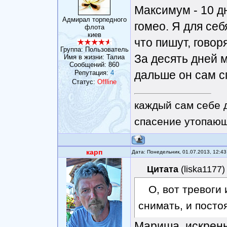
Максимум - 10 дн
Адмирал торпедного
гомео. Я для себ
флота
киев
что пишут, говоря
Группа: Пользователь
За десять дней 
Имя в жизни: Талиа
Сообщений:
860
дальше он сам с
Репутация:
4
Статус:
Offline
каждый сам себе 
спасение утопающ
карп
Дата: Понедельник, 01.07.2013, 12:4
Цитата
(
liska1177
)
О, вот тревоги
снимать, и посто
Мариша, искренн