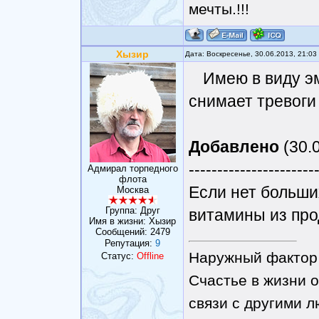
мечты.!!!
Хызир
Дата: Воскресенье, 30.06.2013, 21:0
Имею в виду э
снимает тревоги
Добавлено
(30.0
----------------------
Адмирал торпедного
флота
Если нет больши
Москва
Группа: Друг
витамины из про
Имя в жизни: Хызир
Сообщений:
2479
Репутация:
9
Наружный фактор 
Статус:
Offline
Счастье в жизни о
связи с другими 