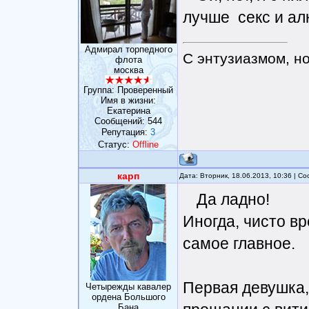
лучше секс и алк
Адмирал торпедного
С энтузиазмом, н
флота
москва
Группа: Проверенный
Имя в жизни:
Eкатерина
Сообщений:
544
Репутация:
3
Статус:
Offline
карп
Дата: Вторник, 18.06.2013, 10:36 | 
Да ладно!
Иногда, чисто в
самое главное.
Первая девушка,
Четырежды кавалер
ордена Большого
Бана