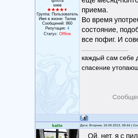
еще месяц-полто
флота
киев
приема.
Группа: Пользователь
Во время употре
Имя в жизни: Талиа
Сообщений:
860
состояние, подо
Репутация:
4
Статус:
Offline
все пофиг. И сов
каждый сам себе 
спасение утопающ
Сообще
katte
Дата: Вторник, 18.06.2013, 09:44 | 
Ой, нет, я с п