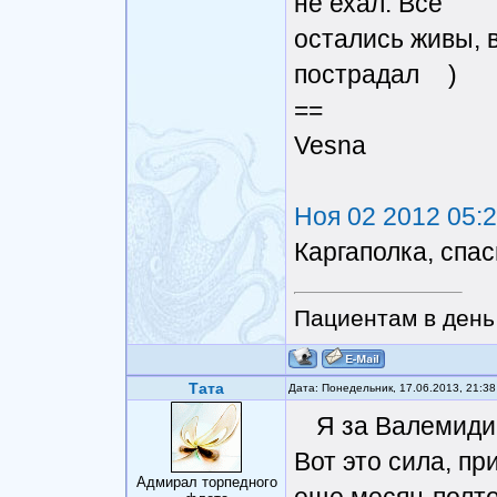
не ехал. Все
остались живы, 
пострадал
)
==
Vesna
Ноя 02 2012 05:
Каргаполка, спас
Пациентам в день 
Тата
Дата: Понедельник, 17.06.2013, 21:3
Я за Валемиди
Вот это сила, пр
Адмирал торпедного