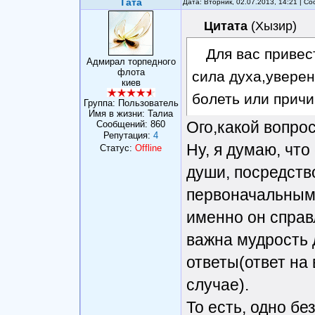
Тата
Дата: Вторник, 02.07.2013, 14:21 | 
Цитата
(
Хызир
)
Для вас приве
Адмирал торпедного
флота
сила духа,уверен
киев
болеть или прич
Группа: Пользователь
Имя в жизни: Талиа
Ого,какой вопрос
Сообщений:
860
Репутация:
4
Ну, я думаю, что
Статус:
Offline
души, посредств
первоначальным 
именно он справ
важна мудрость 
ответы(ответ на 
случае).
То есть, одно бе