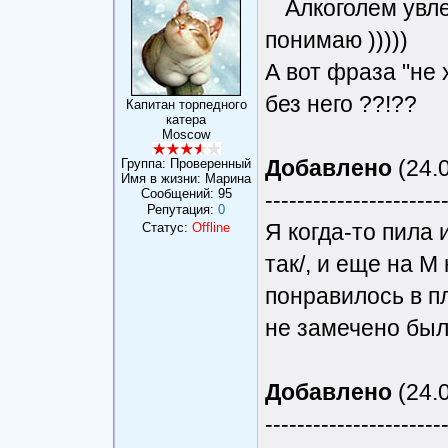
Алкоголем увле
понимаю )))))
А вот фраза "не х
без него ??!??
Капитан торпедного
катера
Moscow
Добавлено
(24.0
Группа: Проверенный
Имя в жизни: Марина
Сообщений:
95
----------------------
Репутация:
0
Я когда-то пила 
Статус:
Offline
так/, и еще на М
понравилось в п
не замечено бы
Добавлено
(24.0
----------------------