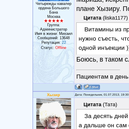
Четырежды кавалер
плане Хызиру. П
ордена Большого
Бана
Москва
Цитата
(
liska1177
)
Группа:
Витамины из пр
Администратор
Имя в жизни: Михаил
нужно съесть, чт
Сообщений:
13648
Репутация:
22
одной инъекции )
Статус:
Offline
Боюсь, в таком 
Пациентам в день 
Хызир
Дата: Понедельник, 01.07.2013, 19:3
Цитата
(
Тата
)
За десять дней
а дальше он сам 