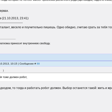
ервах.
о
(21.10.2013, 23:41)
-----------------------
я талант, весело и поучительно пишешь. Одно обидно, считаю срать за тебя т
матизма приносит внутреннюю свободу.
.10.2013, 10:15 | Сообщение #
68
)
бя тоже должен робот,
одходом, то тогда и работать робот должен. Выбор останется такой: жить и жра