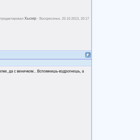
Хызир
тредактировал
-
Воскресенье, 20.10.2013, 20:17
илке, да с веничком... Вспомнишь-вздрогнешь, а