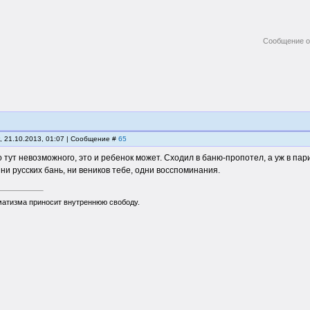
Сообщение о
, 21.10.2013, 01:07 | Сообщение #
65
о тут невозможного, это и ребенок может. Сходил в баню-пропотел, а уж в пар
 ни русских бань, ни веников тебе, одни восспоминания.
матизма приносит внутреннюю свободу.