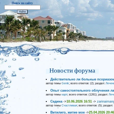
Поиск по сайту
Новости форума
Действительно ли больные псориазо
автор темы
Genik
; всего ответов: (2); раздел:
Лечен
Опыт самостоятельного облучения ла
автор темы
карп
; всего ответов: (1261); раздел:
Леч
Седина
->
10.06.2026 16:51
->
zarinaiman
автор темы
Счастливая
; всего ответов: (5); раздел:
Витилиго, житие мое
->
25.04.2026 20:4