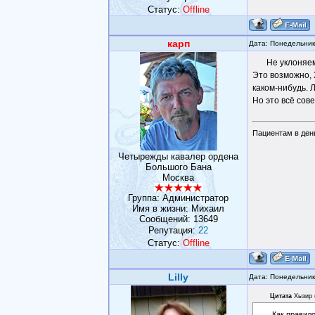
Статус:
Offline
карп
Дата: Понедельник
Не уклоняем
Это возможно, 
каком-нибудь. 
Но это всё сов
Пациентам в день
Четырежды кавалер ордена
Большого Бана
Москва
Группа: Администратор
Имя в жизни: Михаил
Сообщений:
13649
Репутация:
22
Статус:
Offline
Lilly
Дата: Понедельник
Цитата
Хызир
Как правило