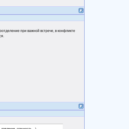
тоотделение при важной встрече, в конфликте
ся.
давление, отечность....)