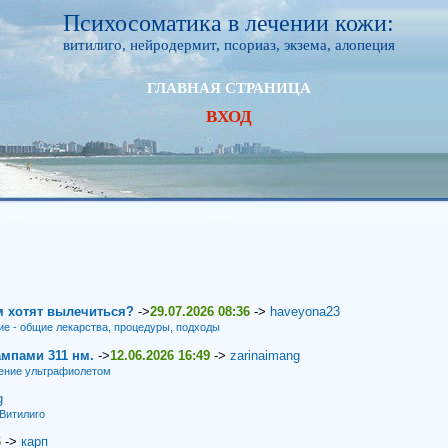
Психосоматика в лечении кожи:
витилиго, нейродермит, псориаз, экзема, алопеция
ГЛАВНАЯ СТРАНИЦА
ВХОД
м хотят вылечиться?
->
29.07.2026 08:36
->
haveyona23
ие - общие лекарства, процедуры, подходы
мпами 311 нм.
->
12.06.2026 16:49
->
zarinaimang
ение ультрафиолетом
g
Витилиго
6
->
карп