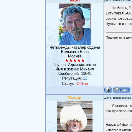
карп
Не боись, Г
Есть такая БОС
своим потоотде
Чушь это всё с
Пациентам в день
Четырежды кавалер ордена
Большого Бана
Москва
Группа: Администратор
Имя в жизни: Михаил
Сообщений:
13649
Репутация:
22
Статус:
Offline
Хызир
Дата: Воскресенье
Управлять 
Как правило лю
Наружный фактор
Счастье в жизни 