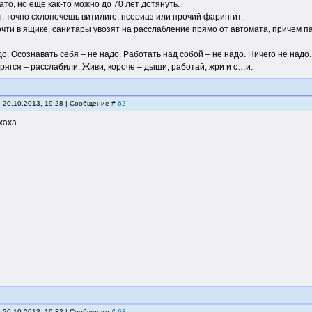
ато, но еще как-то можно до 70 лет дотянуть.
ы, точно схлопочешь витилиго, псориаз или прочий фарингит.
очти в ящике, санитары увозят на расслабление прямо от автомата, причем п
о. Осознавать себя – не надо. Работать над собой – не надо. Ничего не надо.
рягся – расслабили. Живи, короче – дыши, работай, жри и с…и.
, 20.10.2013, 19:28 | Сообщение #
62
хаха
, 20.10.2013, 19:32 | Сообщение #
63