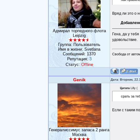
Вряд ли это о н
Добавлен
----------------------
Адмирал торпедного флота
Гена, да у теб
Leipzig
удовольствие.
Группа: Пользователь
Имя в жизни: Svetlana
Сообщений:
1370
Свобода от авто
Репутация:
3
Статус:
Offline
Genik
Дата: Вторник, 22
Цитата
Lilly
(
срать за те
Если с таким п
Генералиссимус запаса 2 ранга
Москва