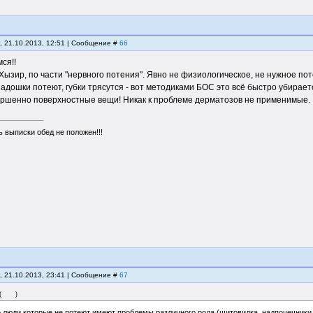
, 21.10.2013, 12:51 | Сообщение #
66
ся!!
Хызир, по части "нервного потения". Явно не физиологическое, не нужное по
Ладошки потеют, губки трясутся - вот методиками БОС это всё быстро убирает
ершенно поверхностные вещи! Никак к проблеме дерматозов не применимые.
 выписки обед не положен!!!
, 21.10.2013, 23:41 | Сообщение #
67
(
)
 люди которые не потеют имеют проблемы различного рода.(щитовидка, надпочечники, 