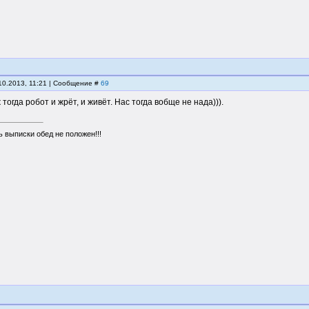
10.2013, 11:21 | Сообщение #
69
 тогда робот и жрёт, и живёт. Нас тогда вобще не нада))).
 выписки обед не положен!!!