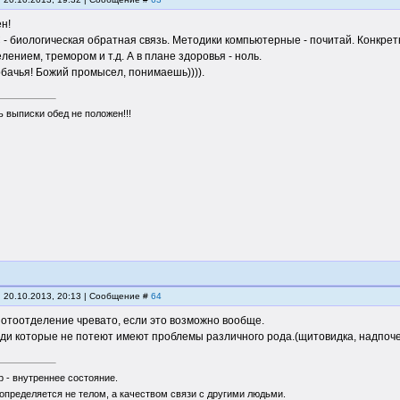
ен!
 - биологическая обратная связь. Методики компьютерные - почитай. Конкре
лением, тремором и т.д. А в плане здоровья - ноль.
обачья! Божий промысел, понимаешь)))).
 выписки обед не положен!!!
, 20.10.2013, 20:13 | Сообщение #
64
потоотделение чревато, если это возможно вообще.
ди которые не потеют имеют проблемы различного рода.(щитовидка, надпочечн
 - внутреннее состояние.
определяется не телом, а качеством связи с другими людьми.