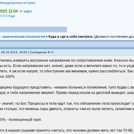
евыдуманные истории
2025 11:04
->
карп
т 0-3 года
- практическая психология
»
Куда и где в себя смотреть
(Делимся состоянием ду
, 20.10.2013, 19:03 | Сообщение #
61
учились измерять внутренне напряжение по сопротивлению кожи. Классно был
ы есть. Если напряжения нет, значит, даже если и витилиго какое-то, то и уху
лять. А уж если напряг, то обострение как минимум, нужно расслабляться. Та
все 100%.
ицину будущего представить - никаких больниц и поликлиник, тупо будка с ав
рук, и тебе напряжение меряют. Прямо перед носом на дисплей выводят, шкал
 значит, ты Бог. Процессы в теле идут так, что обновление тела происходит 
ии столько, что можешь горы двигать, планеты там из пыли лепить, галактики
0% - полноценный труп.
 что в нашем социуме принято считать, что человек должен жить лет так 70-80