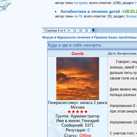
автор темы
Incognito
; всего ответов: (238); раздел:
Н
Антибиотики в лечении детей
->
28.03.
автор темы
niv76
; всего ответов: (5); раздел:
Возрас
4
Страница
4
из
4
«
1
2
3
Форум
»
Идеальное лечение
»
Правим базис проблемы 
Куда и где в себя смотреть
Genik
Дата: Воскресенье
Говорят, на
знаешь, какой т
дальше пить-гу
своем теле на 
Даже можно мед
пальца разных 
Генералиссимус запаса 2 ранга
Напряжение 0 –
Москва
при этом энерг
Группа: Администратор
Имя в жизни: Геннадий
Напряжение 10
Сообщений:
5371
Репутация:
6
С учетом того,
Статус:
Offline