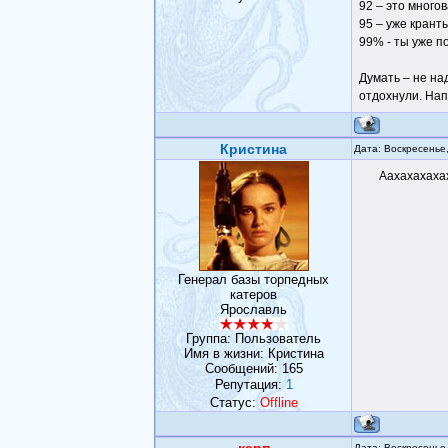
92 – это многов
95 – уже крант
99% - ты уже п
Думать – не над
отдохнули. Нап
Кристина
Дата: Воскресенье
Аахахахаха
Генерал базы торпедных
катеров
Ярославль
Группа: Пользователь
Имя в жизни: Кристина
Сообщений:
165
Репутация:
1
Статус:
Offline
Дата: Воскресенье