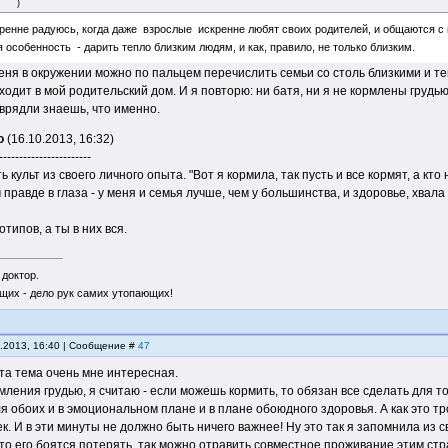
)
ренне радуюсь, когда даже взрослые искренне любят своих родителей, и общаются с н
я особенность - дарить тепло близким людям, и как, правило, не только близким.
меня в окружении можно по пальцем перечислить семьи со столь близкими и 
ходит в мой родительский дом. И я повторю: ни батя, ни я не кормлены грудью.
 врядли знаешь, что именно.
о
(16.10.2013, 16:32)
-----------------------
 культ из своего личного опыта. "Вот я кормила, так пусть и все кормят, а кто 
правде в глаза - у меня и семья лучше, чем у большинства, и здоровье, хвала
типов, а ты в них вся.
 доктор.
щих - дело рук самих утопающих!
0.2013, 16:40 | Сообщение #
47
та тема очень мне интересная.
мления грудью, я считаю - если можешь кормить, то обязан все сделать для то
я обоих и в эмоциональном плане и в плане обоюдного здоровья. А как это тр
к. И в эти минуты не должно быть ничего важнее! Ну это так я запомнила из 
что его боятся потерять, так можно отравить совместное проживание этим ст