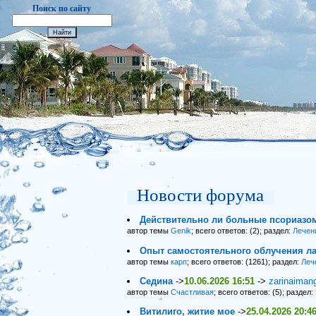
Поиск по сайту
Новости форума
Действительно ли больные псориазо
автор темы
Genik
; всего ответов: (2); раздел:
Лечен
Опыт самостоятельного облучения ла
автор темы
карп
; всего ответов: (1261); раздел:
Леч
Седина
->
10.06.2026 16:51
->
zarinaiman
автор темы
Счастливая
; всего ответов: (5); раздел:
Витилиго, житие мое
->
25.04.2026 20:4