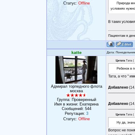
Статус:
Offline
Природа мно
условиях нужно
В таких услови
Пациентам в день
katte
Дата: Понедельник
Цитата
Тата
(
Ребенок в п
Тата, а что " и
Адмирал торпедного флота
Добавлено
(14
москва
----------------------
Группа: Проверенный
Добавлено
(14
Имя в жизни: Eкатерина
Сообщений:
544
----------------------
Репутация:
3
Цитата
Тата
(
Статус:
Offline
Ну да, знач
Вопрос не поня