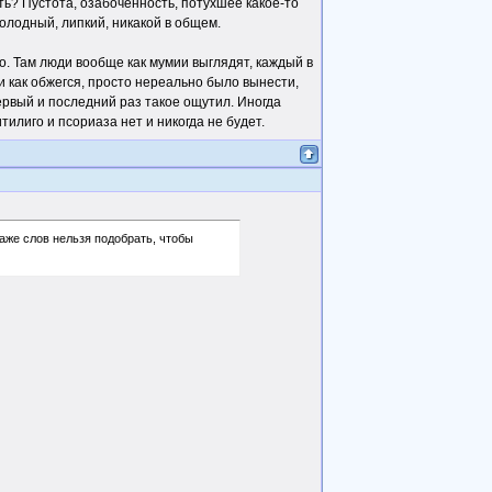
ть? Пустота, озабоченность, потухшее какое-то
холодный, липкий, никакой в общем.
ро. Там люди вообще как мумии выглядят, каждый в
 и как обжегся, просто нереально было вынести,
рвый и последний раз такое ощутил. Иногда
тилиго и псориаза нет и никогда не будет.
даже слов нельзя подобрать, чтобы