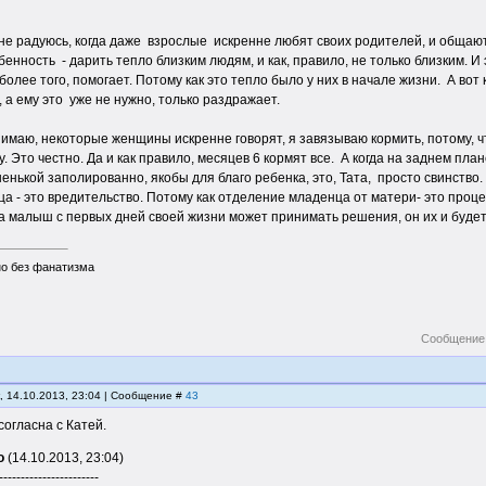
не радуюсь, когда даже взрослые искренне любят своих родителей, и общаются
обенность - дарить тепло близким людям, и как, правило, не только близким.
 более того, помогает. Потому как это тепло было у них в начале жизни. А вот
, а ему это уже не нужно, только раздражает.
нимаю, некоторые женщины искренне говорят, я завязываю кормить, потому, что
у. Это честно. Да и как правило, месяцев 6 кормят все. А когда на заднем пл
енькой заполированно, якобы для благо ребенка, это, Тата, просто свинство.
ца - это вредительство. Потому как отделение младенца от матери- это процес
да малыш с первых дней своей жизни может принимать решения, он их и будет
но без фанатизма
Сообщение
, 14.10.2013, 23:04 | Сообщение #
43
огласна с Катей.
о
(14.10.2013, 23:04)
-----------------------