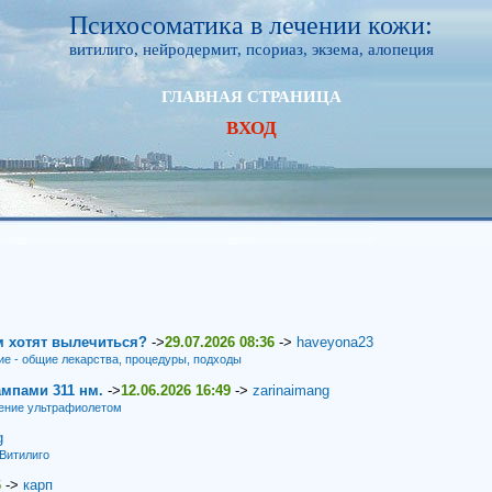
Психосоматика в лечении кожи:
витилиго, нейродермит, псориаз, экзема, алопеция
ГЛАВНАЯ СТРАНИЦА
ВХОД
м хотят вылечиться?
->
29.07.2026 08:36
->
haveyona23
ие - общие лекарства, процедуры, подходы
мпами 311 нм.
->
12.06.2026 16:49
->
zarinaimang
ение ультрафиолетом
g
Витилиго
6
->
карп