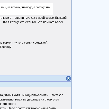
ими, не потому, что надо, а потому что
теплыми отношениями, как в моей семье. Бывший
 Это я к тому, что есть кое-что намного более
не кормит - у того семья уродская".
 Господу.
го, чтобы хотя бы годик покормить. Это такое
огательно, когда ты держишь на руках этот
своего опыта.
рахом. Надо просто как можно чаще быть