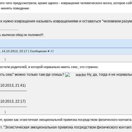
го чего предусмотрела, кроме одного - извращения человеческого мозга, которое сей
 менять поведение.
ях нужно извращения называть извращениями и оставаться "человеком разум
 выписки обед не положен!!!
, 14.10.2013, 22:17 | Сообщение #
42
)
остели родителей, в которой нормально иметь секс, это странно.
меть секс" можно только там где спишь?
Ну, да, тогда я не нормаль
.10.2013, 21:41)
-----------------------
.10.2013, 22:17)
-----------------------
)
ит, кроме как эгоистичная эмоциональной привязка посредством физического контакта
т. "Эгоистическая эмоциональная привязка посредством физического контакта