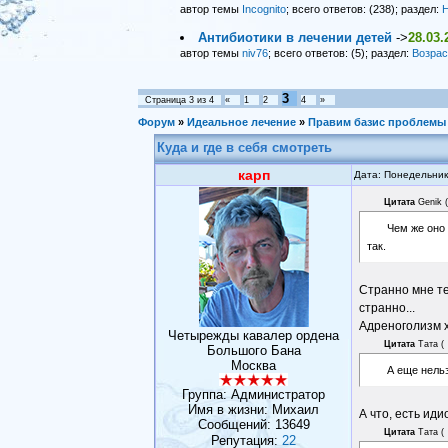
автор темы
Incognito
; всего ответов: (238); раздел:
Н
Антибиотики в лечении детей
->
28.03.
автор темы
niv76
; всего ответов: (5); раздел:
Возрас
3
Страница
3
из
4
«
1
2
4
»
Форум
»
Идеальное лечение
»
Правим базис проблемы 
Куда и где в себя смотреть
карп
Дата: Понедельник
Цитата
Genik
(
Чем же оно
так.
Странно мне те
странно...
Адреноголизм х
Четырежды кавалер ордена
Цитата
Тата
(
Большого Бана
Москва
А еще нельз
Группа: Администратор
Имя в жизни: Михаил
А что, есть ид
Сообщений:
13649
Цитата
Тата
(
Репутация:
22