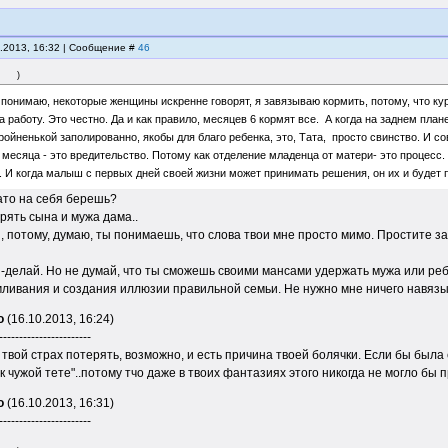
0.2013, 16:32 | Сообщение #
46
)
 понимаю, некоторые женщины искренне говорят, я завязываю кормить, потому, что кур
а работу. Это честно. Да и как правило, месяцев 6 кормят все. А когда на заднем пла
ройненькой заполированно, якобы для благо ребенка, это, Тата, просто свинство. И с
2 месяца - это вредительство. Потому как отделение младенца от матери- это процесс.
. И когда малыш с первых дней своей жизни может принимать решения, он их и будет 
ато на себя берешь?
рять сына и мужа дама..
 потому, думаю, ты понимаешь, что слова твои мне просто мимо. Простите за
-делай. Но не думай, что ты сможешь своими мансами удержать мужа или реб
мливания и создания иллюзии правильной семьи. Не нужно мне ничего навязы
о
(16.10.2013, 16:24)
-----------------------
 твой страх потерять, возможно, и есть причина твоей болячки. Если бы была
к чужой тете"..потому тчо даже в твоих фантазиях этого никогда не могло бы 
о
(16.10.2013, 16:31)
-----------------------