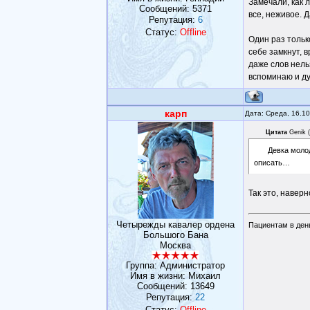
Замечали, как 
Сообщений:
5371
все, неживое. 
Репутация:
6
Статус:
Offline
Один раз тольк
себе замкнут, 
даже слов нель
вспоминаю и ду
карп
Дата: Среда, 16.1
Цитата
Genik
(
Девка молод
описать…
Так это, наверн
Четырежды кавалер ордена
Пациентам в день
Большого Бана
Москва
Группа: Администратор
Имя в жизни: Михаил
Сообщений:
13649
Репутация:
22
Статус:
Offline