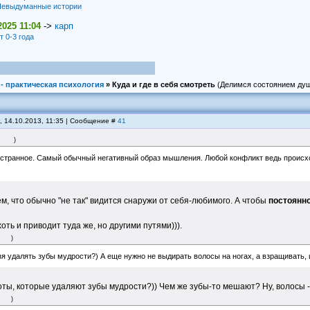
евыдуманные истории
2025 11:04
->
карп
т 0-3 года
- практическая психология
»
Куда и где в себя смотреть
(Делимся состоянием ду
, 14.10.2013, 11:35 | Сообщение #
41
)
 странное. Самый обычный негативный образ мышления. Любой конфликт ведь происходи
м, что обычно "не так" видится снаружи от себя-любимого. А чтобы
постоянн
оть и приводит туда же, но другими путями))).
)
я удалять зубы мудрости?) А еще нужно не выдирать волосы на ногах, а взращивать, 
иоты, которые удаляют зубы мудрости?)) Чем же зубы-то мешают? Ну, волосы -
)