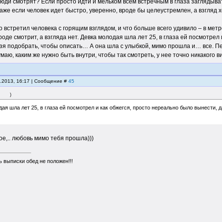
люди смотрят? Если просто идти и мельком всем встречным в глаза заглядыва
Даже если человек идет быстро, уверенно, вроде бы целеустремлен, а взгляд 
о встретил человека с горящим взглядом, и что больше всего удивило – в мет
вроде смотрит, а взгляда нет. Девка молодая шла лет 25, в глаза ей посмотрел
зя подобрать, чтобы описать… А она шла с улыбкой, мимо прошла и… все. Пе
маю, каким же нужно быть внутри, чтобы так смотреть, у нее точно никакого ви
0.2013, 16:17 | Сообщение #
45
)
ая шла лет 25, в глаза ей посмотрел и как обжегся, просто нереально было вынести, 
ое,.. любовь мимо тебя прошла)))
 выписки обед не положен!!!