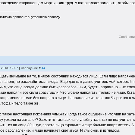
поведение извращенцам-мартышкин труд. А вот в голове поменять, чтобы пов
матизма приносит внутреннюю свободу.
Сообщени
0.2013, 12:07 | Сообщение #
44
ать внимание на то, в каком состоянии находится лицо. Если лицо напряжено,
це напряг, не расслабитесь никогда. Еще давным-давно учитель мой, которы
чил, что лицо всегда должно быть расслабленным, будет напряжено – не смож
лицо напряг и все силы сразу ушли. Что угодно напрягать, только не лицо. Кст
напряжение в теле без напряга в лице. Напряжение из тела как бы рвется в л
 тогда и тело такое же.
то такое настоящая искренняя улыбка? Когда такое ощущение что уши на зат
вду уехали на затылок? Захотите так насильно улыбнуться, так не получится 
ить, их на лице 80 штук, просто лицо скрючите и еще больше напряжетесь. А к
ое расслабление, и лицо начинает светиться. И улыбкой, и взглядом.