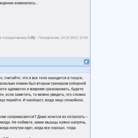
едение изменилось...
Lilly
е отредактировал
-
Понедельник, 14.10.2013, 22:56
 считайте, что и все тело находится в тонусе,
й насколько помню был вторым тренером соборной
ете адекватно и вовремя среагировать, будете
ати, если заметить, то можно увидеть, что сложно
ицо перейти. И наоборот, когда лицо спокойное,
ылке соприкасаются? Даже хочется их потрогать –
никогда. Не поймете, какие мышцы нужно напрячь,
огда изнутри идет, когда все хорошо, тогда