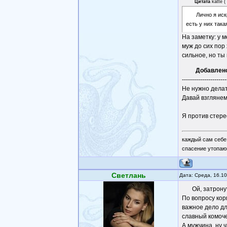
Цитата
katte
(
Лично я иск
есть у них така
На заметку: у 
муж до сих пор 
сильное, но ты
Добавлен
----------------------
Не нужно делать
Давай взглянем 
Я против стерео
каждый сам себе
спасение утопаю
Светлань
Дата: Среда, 16.1
Ой, затрону
По вопросу кор
важное дело дл
славный комоче
А мужчина, ну 