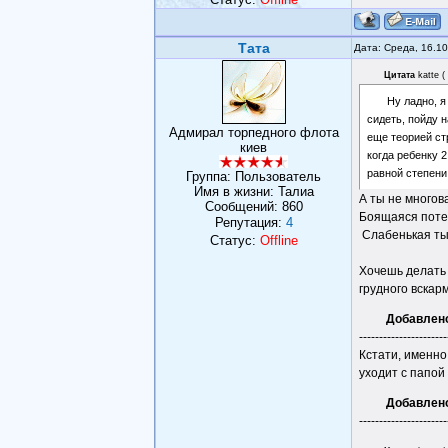
Тата
Дата: Среда, 16.1
Цитата
katte
(
Ну ладно, я
сидеть, пойду н
Адмирал торпедного флота
еще теорией ст
киев
когда ребенку 
равной степени
Группа: Пользователь
Имя в жизни: Талиа
А ты не многов
Сообщений:
860
Боящаяся поте
Репутация:
4
Слабенькая ты,
Статус:
Offline
Хочешь делать 
грудного вскар
Добавлен
----------------------
Кстати, именно
уходит с папой 
Добавлен
----------------------