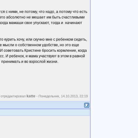
 с ними, не потому, что надо, а потому что есть
 И это абсолютно не мешает им быть счастливыми
 когда мамаши свое упускают, тогда и начинают
 курить хочу, или скучно мне с ребенком сидеть,
ане мысли о собственном удобстве, но это еще
 И советовать Кристине бросить кормление, когда
с. И ребенок, и мама участвуют в этом в равной
 принимать и во взрослой жизни.
katte
 отредактировал
-
Понедельник, 14.10.2013, 22:19