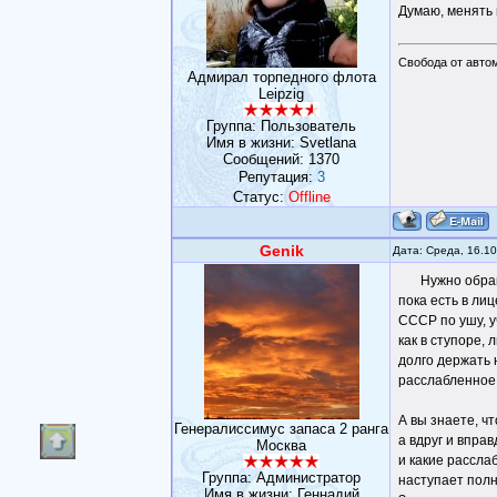
Думаю, менять 
Свобода от авто
Адмирал торпедного флота
Leipzig
Группа: Пользователь
Имя в жизни: Svetlana
Сообщений:
1370
Репутация:
3
Статус:
Offline
Genik
Дата: Среда, 16.1
Нужно обращ
пока есть в ли
СССР по ушу, у
как в ступоре, 
долго держать 
расслабленное,
А вы знаете, ч
Генералиссимус запаса 2 ранга
а вдруг и впра
Москва
и какие расслаб
Группа: Администратор
наступает полн
Имя в жизни: Геннадий