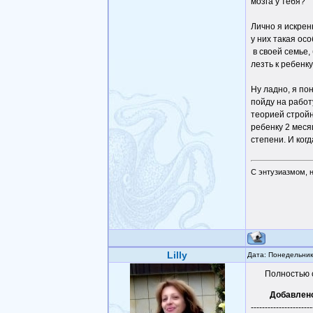
мозга у тебя?
Лично я искрен
у них такая ос
в своей семье,
лезть к ребенку
Ну ладно, я по
пойду на работ
теорией стройн
ребенку 2 меся
степени. И ког
С энтузиазмом, 
Lilly
Дата: Понедельник
Полностью с
Добавлен
----------------------