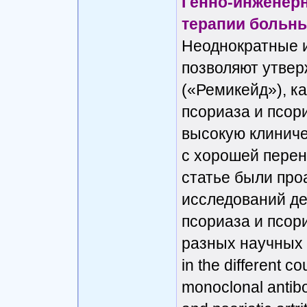
Генно-инженер
терапии больны
Неоднократные и
позволяют утвер
(«Ремикейд»), к
псориаза и псор
высокую клинич
с хорошей перен
статье были про
исследований де
псориаза и псор
разных научных 
in the different co
monoclonal antibo