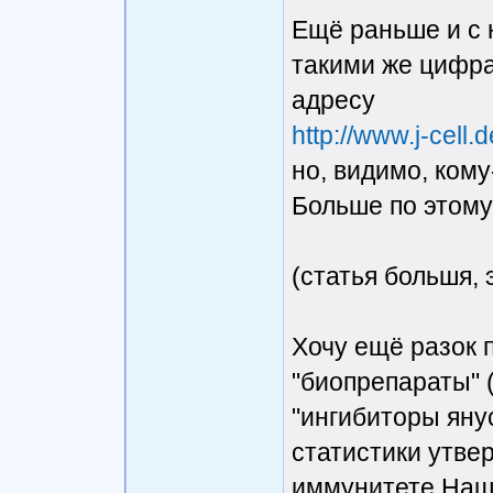
Ещё раньше и с 
такими же цифра
адресу
http://www.j-cell.d
но, видимо, кому
Больше по этому 
(статья большя, 
Хочу ещё разок п
"биопрепараты" 
"ингибиторы янус
статистики утве
иммунитете.Наш 