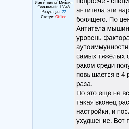
попросче - спец
Имя в жизни: Михаил
Сообщений:
13648
антитела эти нар
Репутация:
22
Статус:
Offline
болящего. По це
Антитела мышин
уровень фактора
аутоиммунности 
самых тяжёлых с
раком среди пол
повышается в 4 р
раза.
Но это ещё не в
такая вконец ра
настройки, и по
ухудшение. Вот 