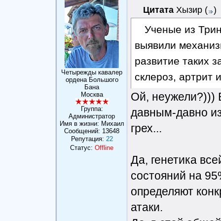
Цитата
Хызир
(
)
Ученые из Трин
выявили механиз
развитие таких з
Четырежды кавалер
склероз, артрит 
ордена Большого
Бана
Ой, неужели?))) 
Москва
Группа:
давным-давно из
Администратор
Имя в жизни: Михаил
грех...
Сообщений:
13648
Репутация:
22
Статус:
Offline
Да, генетика вс
состояний на 95
определяют кон
атаки.