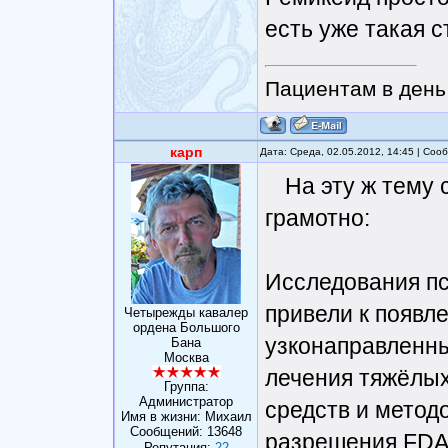
есть уже такая с
Пациентам в день 
карп
Дата: Среда, 02.05.2012, 14:45 | Со
На эту ж тему 
грамотно:
Исследования пс
привели к появл
Четырежды кавалер
ордена Большого
узконаправленны
Бана
Москва
лечения тяжёлых
Группа:
Администратор
средств и метод
Имя в жизни: Михаил
Сообщений:
13648
разрешения FDA 
Репутация:
22