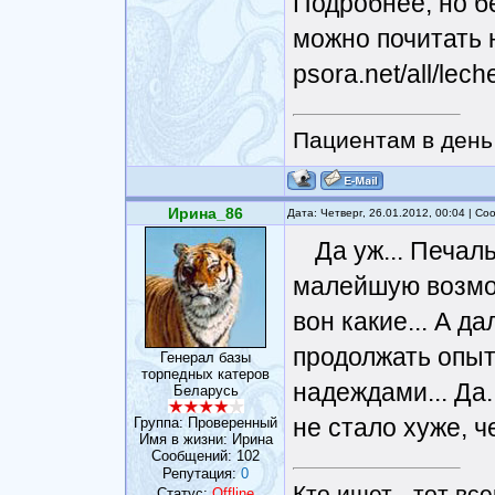
Подробнее, но б
можно почитать 
psora.net/all/lech
Пациентам в день 
Ирина_86
Дата: Четверг, 26.01.2012, 00:04 | С
Да уж... Печал
малейшую возмо
вон какие... А д
продолжать опыт
Генерал базы
торпедных катеров
надеждами... Да.
Беларусь
не стало хуже, ч
Группа: Проверенный
Имя в жизни: Ирина
Сообщений:
102
Репутация:
0
Кто ищет - тот все
Статус:
Offline