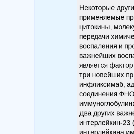
Некоторые други
применяемые при
цитокины, молек
передачи химиче
воспаления и пр
важнейших воспа
является фактор
три новейших п
инфликсимаб, а
соединения ФНО
иммуноглобулина
Два других важн
интерлейкин-23 
интерлейкина и