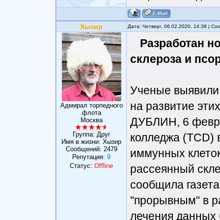
Хызир
Дата: Четверг, 06.02.2020, 14:38 | С
Разработан н
склероза и псор
Ученые выявили
на развитие эти
Адмирал торпедного
флота
ДУБЛИН, 6 февра
Москва
Группа: Друг
колледжа (TCD) 
Имя в жизни: Хызир
Сообщений:
2479
иммунных клеток
Репутация:
9
Статус:
Offline
рассеянный скле
сообщила газет
"прорывным" в 
лечения данных 