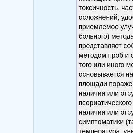
токсичность, ча
осложнений, удо
приемлемое улу
больного) метод
представляет со
методом проб и 
того или иного м
основывается на
площади поражен
наличии или отс
псориатического
наличии или от
симптоматики (т
температура, ув