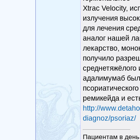
Xtrac Velocity, 
излучения высок
для лечения сре
аналог нашей ла
лекарство, мон
получило разреш
среднетяжёлого 
адалимумаб был
псориатического 
ремикейда и ест
http://www.detah
diagnoz/psoriaz/
Пациентам в день 