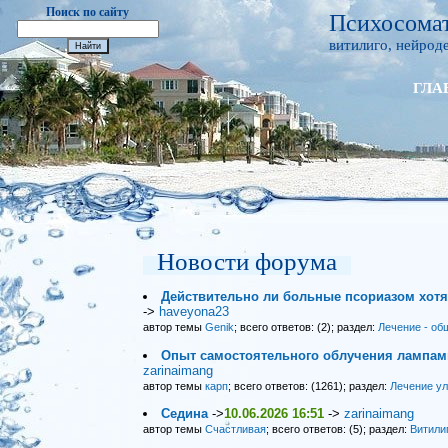
Поиск по сайту
Психосомат
витилиго, нейроде
ГЛА
Новости форума
Действительно ли больные псориазом хот
->
haveyona23
автор темы
Genik
; всего ответов: (2); раздел:
Лечение - об
Опыт самостоятельного облучения лампами
zarinaimang
автор темы
карп
; всего ответов: (1261); раздел:
Лечение у
Седина
->
10.06.2026 16:51
->
zarinaimang
автор темы
Счастливая
; всего ответов: (5); раздел:
Витили