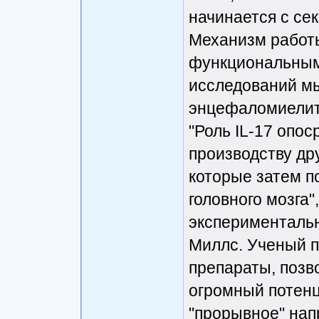
начинается с се
Механизм работ
функциональным
исследований м
энцефаломиелита
"Роль IL-17 опос
производству др
которые затем п
головного мозга"
эксперименталь
Миллс. Ученый п
препараты, позв
огромный потенц
"прорывное" нап