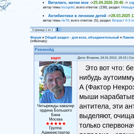
Витилиго, житие мое
->
25.04.2026 20:46
->
ка
автор темы
Incognito
; всего ответов: (238); раздел:
Невыду
Антибиотики в лечении детей
->
28.03.2025 1
автор темы
niv76
; всего ответов: (5); раздел:
Возраст 0-3 г
1
Страница
1
из
1
Форум
»
Общий раздел - для всех, объединительный
»
Лажов
(Infliximab))
Ремикейд
карп
Дата: Вторник, 24.01.2012, 18:15 | 
Это вот что: б
нибудь аутоимму
А (Фактор Некро
мыши нарабатыва
антитела, эти а
Четырежды кавалер
ордена Большого
выделяют, очища
Бана
Москва
только спервона
Группа:
Администратор