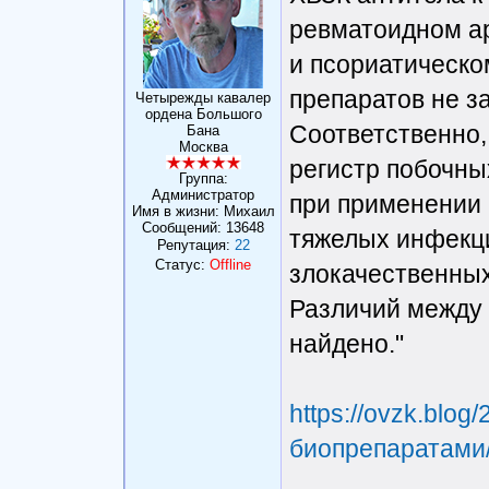
ревматоидном а
и псориатическ
препаратов не з
Четырежды кавалер
ордена Большого
Соответственно,
Бана
Москва
регистр побочны
Группа:
Администратор
при применении
Имя в жизни: Михаил
Сообщений:
13648
тяжелых инфекци
Репутация:
22
Статус:
Offline
злокачественных 
Различий между
найдено."
https://ovzk.blog
биопрепаратами