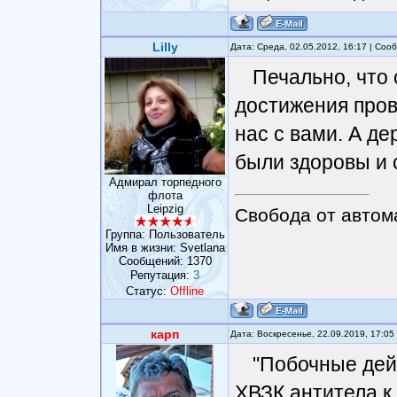
Lilly
Дата: Среда, 02.05.2012, 16:17 | Со
Печально, что
достижения пров
нас с вами. А де
были здоровы и 
Адмирал торпедного
флота
Leipzig
Свобода от автом
Группа: Пользователь
Имя в жизни: Svetlana
Сообщений:
1370
Репутация:
3
Статус:
Offline
карп
Дата: Воскресенье, 22.09.2019, 17:0
"Побочные дей
ХВЗК антитела к