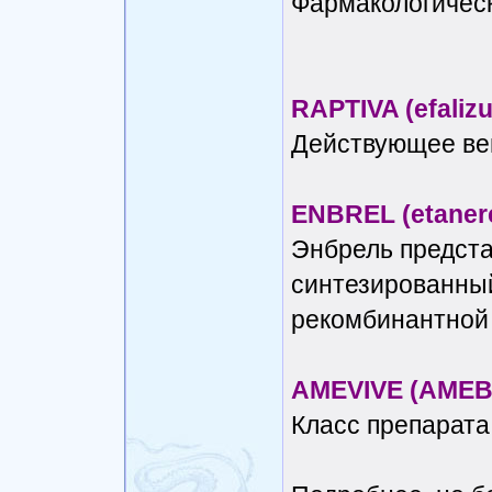
Фармакологичес
RAPTIVA (efaliz
Действующее ве
ENBREL (etaner
Энбрель предст
синтезированный
рекомбинантной 
AMEVIVE (АМЕ
Класс препарата