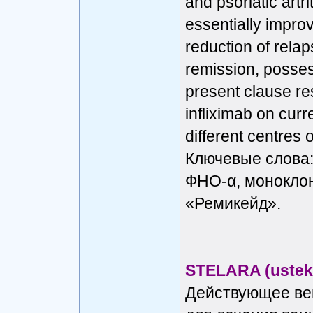
and psoriatic artri
essentially improv
reduction of rela
remission, posses
present clause res
infliximab on curre
different centres
Ключевые слова:
ФНО-α, монокло
«Ремикейд».
STELARA (ustek
Действующее вещ