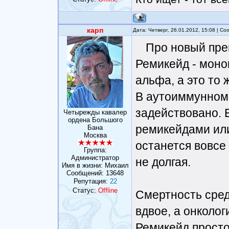
карп
Дата: Четверг, 26.01.2012, 15:08 | С
Про новый пре
Ремикейд - моно
альфа, а это то 
В аутоиммунном 
задействовано. 
Четырежды кавалер
ордена Большого
ремикейдами или
Бана
Москва
останется вовсе 
Группа:
Администратор
не долгая.
Имя в жизни: Михаил
Сообщений:
13648
Репутация:
22
Статус:
Offline
Смертность сре
вдвое, а онколог
Ремикейд просто