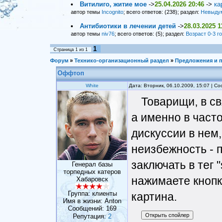
Витилиго, житие мое
->
25.04.2026 20:46
->
ка
автор темы
Incognito
; всего ответов: (238); раздел:
Невыду
Антибиотики в лечении детей
->
28.03.2025 1
автор темы
niv76
; всего ответов: (5); раздел:
Возраст 0-3 г
1
Страница
1
из
1
Форум
»
Технико-организационный раздел
»
Предложения и 
Оффтоп
White
Дата: Вторник, 06.10.2009, 15:07 | 
Товарищи, в с
а именно в част
дискуссии в нем,
неизбежность - п
заключать в тег 
Генерал базы
торпедных катеров
нажимаете кнопку
Хабаровск
Группа: клиенты
картина.
Имя в жизни: Anton
Сообщений:
169
Репутация:
2