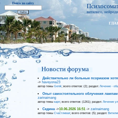
Поиск по сайту
Психосомат
витилиго, нейроде
ГЛА
Новости форума
Действительно ли больные псориазом хот
->
haveyona23
автор темы
Genik
; всего ответов: (2); раздел:
Лечение - об
Опыт самостоятельного облучения лампами
zarinaimang
автор темы
карп
; всего ответов: (1261); раздел:
Лечение у
Седина
->
10.06.2026 16:51
->
zarinaimang
автор темы
Счастливая
; всего ответов: (5); раздел:
Витили