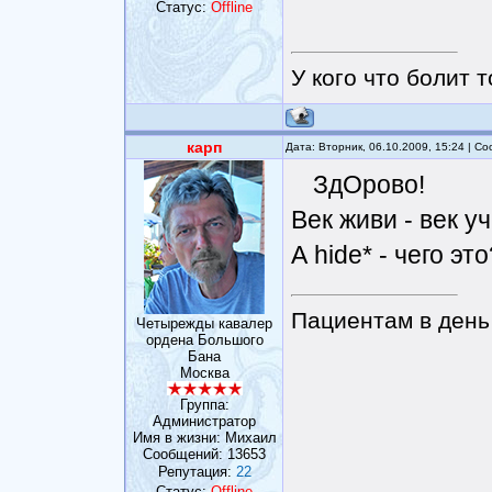
Статус:
Offline
У кого что болит т
карп
Дата: Вторник, 06.10.2009, 15:24 | 
ЗдОрово!
Век живи - век уч
А hide* - чего это
Пациентам в день 
Четырежды кавалер
ордена Большого
Бана
Москва
Группа:
Администратор
Имя в жизни: Михаил
Сообщений:
13653
Репутация:
22
Статус:
Offline