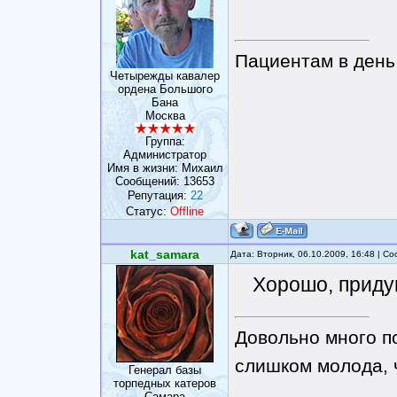
Пациентам в день 
Четырежды кавалер
ордена Большого
Бана
Москва
Группа:
Администратор
Имя в жизни: Михаил
Сообщений:
13653
Репутация:
22
Статус:
Offline
kat_samara
Дата: Вторник, 06.10.2009, 16:48 | 
Хорошо, приду
Довольно много п
слишком молода, чт
Генерал базы
торпедных катеров
Самара