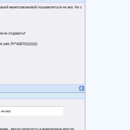
 своей межпозвонковой пошевелиться не мог. Но с
м не отдавать!!
 уже ЛУЧШЕ!!)))))))))))
 не мог.
нике - могла пересесть в инвалидное кресло