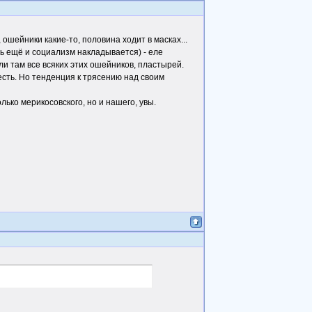
ошейники какие-то, половина ходит в масках...
сть ещё и социализм накладывается) - еле
али там все всяких этих ошейников, пластырей.
сть. Но тенденция к трясению над своим
лько мерикосовского, но и нашего, увы.