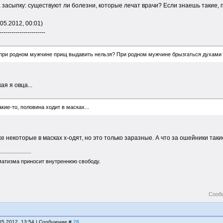
 засыпку: существуют ли болезни, которые лечат врачи? Если знаешь такие, 
05.2012, 00:01)
-----------------------
- при родном мужчине прищ выдавить нельзя? При родном мужчине брызгаться духами и
ая я овца...
кие-то, половина ходит в масках...
е некоторые в масках х-одят, но это только заразные. А что за ошейники таки
матизма приносит внутреннюю свободу.
Сооб
.05.2012, 13:54 | Сообщение #
28