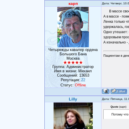
карп
Дата: Четверг, 10.
В массе сво
А в массе - по
Ленка только ч
удержалась, го
Одно утешает: 
здоровьем прос
А изначально -
Четырежды кавалер ордена
Большого Бана
Пациентам в день
Москва
Группа: Администратор
Имя в жизни: Михаил
Сообщений:
13653
Репутация:
22
Статус:
Offline
Lilly
Дата: Пятница, 11
Quote
(
карп
)
Потому что