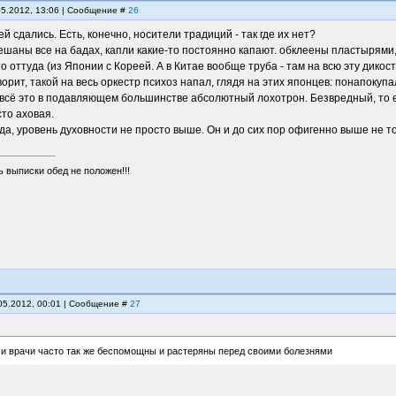
05.2012, 13:06 | Сообщение #
26
ей сдались. Есть, конечно, носители традиций - так где их нет?
мешаны все на бадах, капли какие-то постоянно капают. обклеены пластырями, 
то оттуда (из Японии с Кореей. А в Китае вообще труба - там на всю эту дико
ворит, такой на весь оркестр психоз напал, глядя на этих японцев: понапокуп
всё это в подавляющем большинстве абсолютный лохотрон. Безвредный, то е
то аховая.
 да, уровень духовности не просто выше. Он и до сих пор офигенно выше не то
 выписки обед не положен!!!
.05.2012, 00:01 | Сообщение #
27
 и врачи часто так же беспомощны и растеряны перед своими болезнями