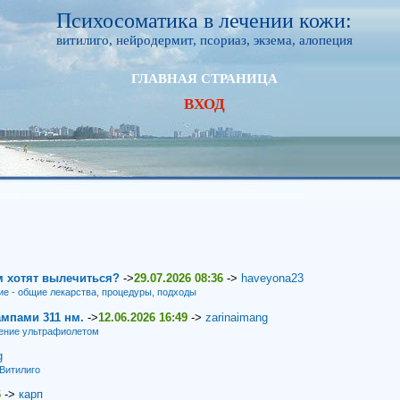
Психосоматика в лечении кожи:
витилиго, нейродермит, псориаз, экзема, алопеция
ГЛАВНАЯ СТРАНИЦА
ВХОД
м хотят вылечиться?
->
29.07.2026 08:36
->
haveyona23
ие - общие лекарства, процедуры, подходы
мпами 311 нм.
->
12.06.2026 16:49
->
zarinaimang
ение ультрафиолетом
g
Витилиго
6
->
карп