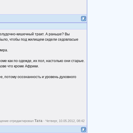
 желудочно-кишечный тракт. А раньше? Вы
 было, чтобы под жилищем сидели седовласые
мира.
ме как по одежде, их пол, настолько они старые.
азве что кроме Африки.
ее, потому осознанность и уровень духовного
Тата
щение отредактировал
-
Четверг, 10.05.2012, 08:42