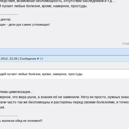
едствия, возможная беспомощность, отсутствие наследников и т.д....
 пугают любые болезни, кроме, наверное, простуды.
 доктор.
щих - дело рук самих утопающих!
Соо
5.2012, 22:28 | Сообщение #
24
юдей пугают любые болезни, кроме, наверное, простуды.
лема цивилизации...
аверное, что вера ушла, а знания её не заменили. Нету их просто, нужных знан
рачи часто так же беспомощны и растеряны перед своими болезнями, и точно 
ия.
 выписки обед не положен!!!