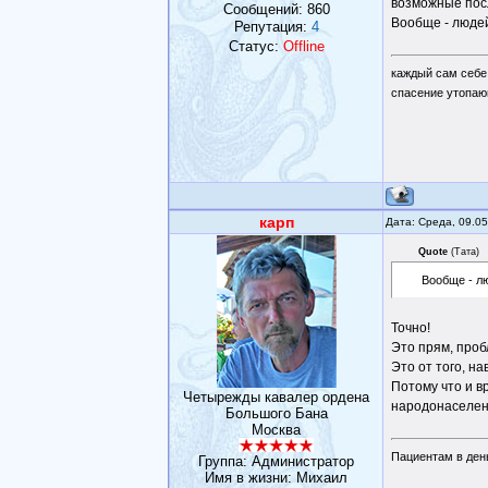
возможные посл
Сообщений:
860
Вообще - людей
Репутация:
4
Статус:
Offline
каждый сам себе
спасение утопаю
карп
Дата: Среда, 09.0
Quote
(
Тата
)
Вообще - л
Точно!
Это прям, проб
Это от того, н
Потому что и в
Четырежды кавалер ордена
народонаселен
Большого Бана
Москва
Пациентам в день
Группа: Администратор
Имя в жизни: Михаил