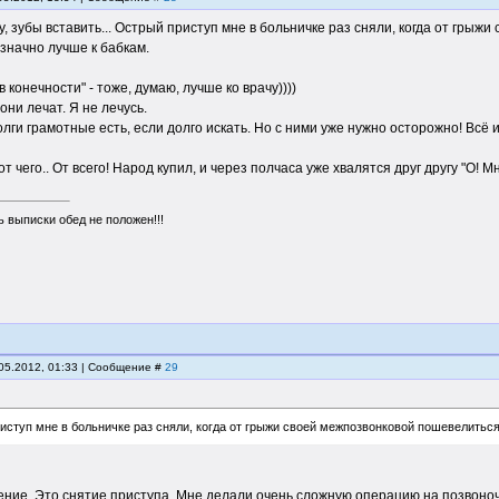
, зубы вставить... Острый приступ мне в больничке раз сняли, когда от грыжи
значно лучше к бабкам.
конечности" - тоже, думаю, лучше ко врачу))))
 они лечат. Я не лечусь.
олги грамотные есть, если долго искать. Но с ними уже нужно осторожно! Всё и
от чего.. От всего! Народ купил, и через полчаса уже хвалятся друг другу "О! Мне
 выписки обед не положен!!!
.05.2012, 01:33 | Сообщение #
29
иступ мне в больничке раз сняли, когда от грыжи своей межпозвонковой пошевелиться
чение. Это снятие приступа. Мне делали очень сложную операцию на позвоноч