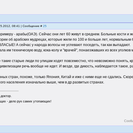
05.2012, 08:41 | Сообщение #
25
к примеру - арабы(ОАЭ). Сейчас они лет 60 живут в среднем. Больные кости и
ории об арабских мудрецах, которые жили по 100 и больше лет, нормальным
ЛАСЫЕ! А сейчас у народа волосы не успевают поседеть, так как выпадают.
ла им техническую воду, кока-колу и "врачей", понаезжавших из всех уголков 
 такие старые люди по улицам ходят повсеместно, что невозможно понять, кро
 цивилизации речь вообще не идет. И везде, где дикость, наблюдается такое, р
ных стран, похоже, только Япония, Китай и иже с ними еще не сдались. Скор
ого населения изначально выше, чем в др.развитых странах.
 доктор.
щих - дело рук самих утопающих!
Сооб