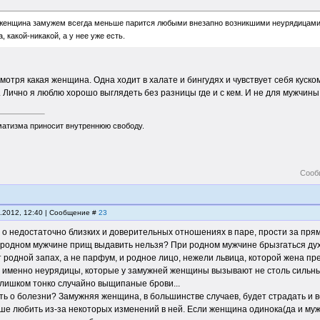
женщина замужем всегда меньше парится любыми внезапно возникшими неурядицами с
а, какой-никакой, а у нее уже есть.
смотря какая женщина. Одна ходит в халате и бингудях и чувствует себя куско
. Лично я люблю хорошо выглядеть без разницы где и с кем. И не для мужчины,
матизма приносит внутреннюю свободу.
Сооб
5.2012, 12:40 | Сообщение #
23
 о недостаточно близких и доверительных отношениях в паре, прости за прям
и родном мужчине прищ выдавить нельзя? При родном мужчине брызгаться духа
 родной запах, а не парфум, и родное лицо, нежели львица, которой жена п
- именно неурядицы, которые у замужней женщины вызывают не столь сильны
слишком тонко случайно выщипаные брови...
ить о болезни? Замужняя женщина, в большинстве случаев, будет страдать и ве
ше любить из-за некоторых изменений в ней. Если женщина одинока(да и мужч