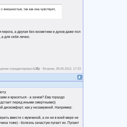
 внешностью, так как она чувствует,
м пирога, а другая без косметики и духов даже пол
 а для себя лично.
Lilly
щение отредактировал
-
Вторник, 08.05.2012, 17:23
оту.
ми и краситься - а зачем? Ему гораздо
редстает перед иными смертными))
й дискомфорт, как у незамужней. Например:
рить вместе с мужчиной, а он ни в коей мере не
ина тоже) - болезнь зачастую пугает их. Пугают