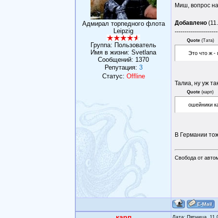
Миш, вопрос на
Добавлено
(11.
Адмирал торпедного флота
Leipzig
----------------------
Quote
(
Тата
)
Группа: Пользователь
Имя в жизни: Svetlana
Это что ж 
Сообщений:
1370
Репутация:
3
Статус:
Offline
Талиа, ну уж так
Quote
(
карп
)
ошейники ка
В Германии тож
Свобода от авто
карп
Дата: Пятница, 11