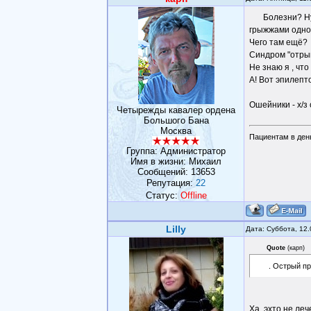
Болезни? Ну
грыжжами одно
Чего там ещё?
Синдром "отрыв 
Не знаю я , что
А! Вот эпилепт
Ошейники - х/з 
Четырежды кавалер ордена
Большого Бана
Москва
Пациентам в день
Группа: Администратор
Имя в жизни: Михаил
Сообщений:
13653
Репутация:
22
Статус:
Offline
Lilly
Дата: Суббота, 12
Quote
(
карп
)
. Острый пр
Ха, эхто не ле