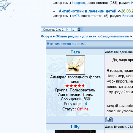
автор темы
Incognito
; всего ответов: (238); раздел:
Н
Антибиотики в лечении детей
->
28.03.
автор темы
niv76
; всего ответов: (5); раздел:
Возрас
2
Страница
2
из
2
«
1
Форум
»
Общий раздел - для всех, объединительный
»
Атопическая экзема
Тата
Дата: Понедельник
Да, лицо ор
Я говорю, правд
Например, женщ
Адмирал торпедного флота
киев
кусок пирога, к
меняется в вос
Группа: Пользователь
ему кродайла к
Имя в жизни: Талиа
Сообщений:
860
Репутация:
4
каждый сам себе
Статус:
Offline
спасение утопаю
Lilly
Дата: Вторник, 08