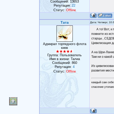
Сообщений:
13653
Репутация:
22
Статус:
Offline
Тата
Дата: Четверг, 10.
А то! Вот, 
помните из ист
старцы...СЕДОВ
Цивилизация да
Адмирал торпедного флота
киев
А на Шри-Ланке
Группа: Пользователь
Там ни о какой
Имя в жизни: Талиа
Сообщений:
860
Из цивилизован
Репутация:
4
развития местн
Статус:
Offline
каждый сам себе
спасение утопаю