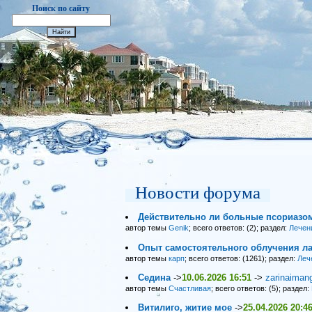
Поиск по сайту
Новости форума
Действительно ли больные псориазо
автор темы
Genik
; всего ответов: (2); раздел:
Лечен
Опыт самостоятельного облучения ла
автор темы
карп
; всего ответов: (1261); раздел:
Леч
Седина
->
10.06.2026 16:51
->
zarinaiman
автор темы
Счастливая
; всего ответов: (5); раздел:
Витилиго, житие мое
->
25.04.2026 20:4