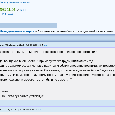
евыдуманные истории
2025 11:04
->
карп
т 0-3 года
Невыдуманные истории
»
Атопическая экзема
(Как я стала здоровой за несколько 
, 07.05.2012, 03:02 | Сообщение #
21
кестра - это сильно. Конечно, ответственно в плане внешнего вида.
а, вобщем о внешности. К примеру: та же грудь, циллюлит и т.д.
ина замужем всегда меньше парится любыми внезапно возникшими неурядицам
акой-никакой, а у нее уже есть. Она знает, что муж всегда ее любит и будет ее 
приятии. И сама это по личному опыту знаю. А один товарищ - у него жена оче
акого подсунули вместо нее, он бы и не заметил))
 доктор.
щих - дело рук самих утопающих!
.05.2012, 17:21 | Сообщение #
22