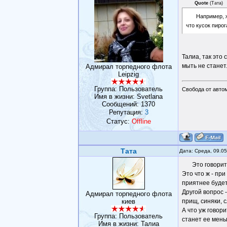
Quote
(
Тата
)
Например, 
что кусок пирог
Талиа, так это 
мыть не станет
Адмирал торпедного флота
Leipzig
Группа: Пользователь
Свобода от авто
Имя в жизни: Svetlana
Сообщений:
1370
Репутация:
3
Статус:
Offline
Тата
Дата: Среда, 09.0
Это говорит
Это что ж - пр
приятнее будет
Другой вопрос 
Адмирал торпедного флота
киев
прищ, синяки, 
А что уж говор
Группа: Пользователь
станет ее мень
Имя в жизни: Талиа