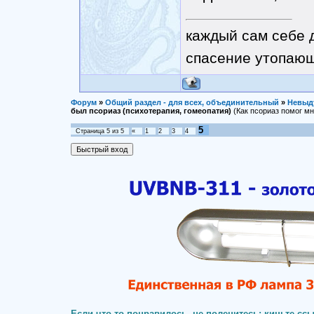
каждый сам себе 
спасение утопающ
Форум
»
Общий раздел - для всех, объединительный
»
Невыд
был псориаз (психотерапия, гомеопатия)
(Как псориаз помог мне
5
Страница
5
из
5
«
1
2
3
4
Если что-то понравилось, не поленитесь: киньте ссы