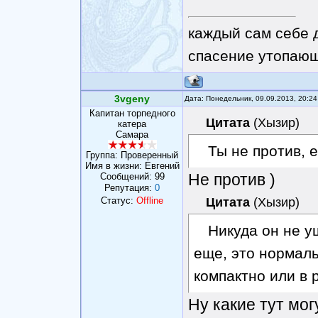
каждый сам себе 
спасение утопающ
3vgeny
Дата: Понедельник, 09.09.2013, 20:2
Капитан торпедного
Цитата
(
Хызир
)
катера
Самара
Ты не против, 
Группа: Проверенный
Имя в жизни: Евгений
Не против )
Сообщений:
99
Репутация:
0
Статус:
Offline
Цитата
(
Хызир
)
Никуда он не у
еще, это нормаль
компактно или в 
Ну какие тут мо