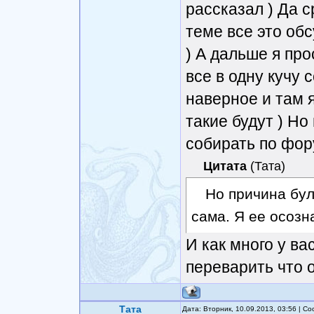
рассказал ) Да 
теме все это обс
) А дальше я пр
все в одну кучу 
наверное и там я
такие будут ) Но
собирать по фор
Цитата
(
Тата
)
Но причина бул
сама. Я ее осозн
И как много у ва
переварить что 
Тата
Дата: Вторник, 10.09.2013, 03:56 | 