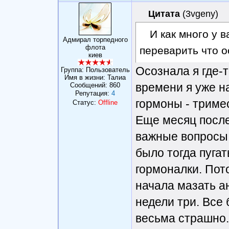
Цитата
(
3vgeny
)
И как много у 
Адмирал торпедного
флота
переварить что о
киев
Осознала я где-т
Группа: Пользователь
Имя в жизни: Талиа
времени я уже н
Сообщений:
860
Репутация:
4
гормоны - триме
Статус:
Offline
Еще месяц после
важные вопросы 
было тогда пуга
гормоналки. Пот
начала мазать а
недели три. Все 
весьма страшно.