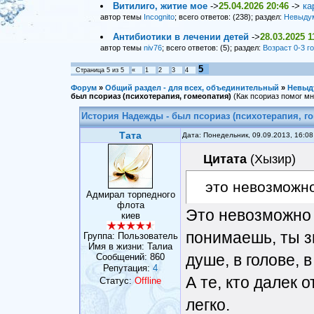
Витилиго, житие мое
->
25.04.2026 20:46
->
ка
автор темы
Incognito
; всего ответов: (238); раздел:
Невыду
Антибиотики в лечении детей
->
28.03.2025 1
автор темы
niv76
; всего ответов: (5); раздел:
Возраст 0-3 г
5
Страница
5
из
5
«
1
2
3
4
Форум
»
Общий раздел - для всех, объединительный
»
Невыд
был псориаз (психотерапия, гомеопатия)
(Как псориаз помог мне
История Надежды - был псориаз (психотерапия, г
Тата
Дата: Понедельник, 09.09.2013, 16:0
Цитата
(
Хызир
)
это невозможн
Адмирал торпедного
флота
Это невозможно 
киев
понимаешь, ты зн
Группа: Пользователь
Имя в жизни: Талиа
душе, в голове, в
Сообщений:
860
Репутация:
4
А те, кто далек о
Статус:
Offline
легко.