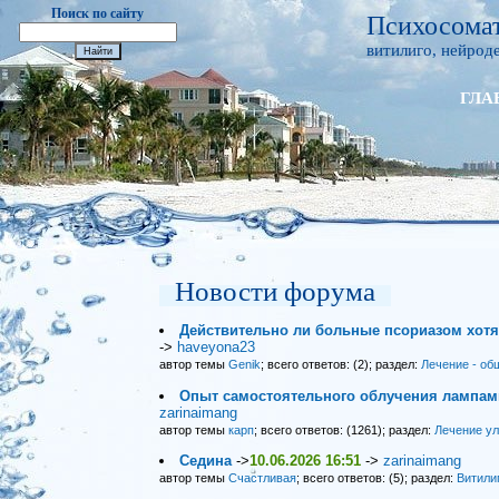
Поиск по сайту
Психосомат
витилиго, нейроде
ГЛА
Новости форума
Действительно ли больные псориазом хот
->
haveyona23
автор темы
Genik
; всего ответов: (2); раздел:
Лечение - об
Опыт самостоятельного облучения лампами
zarinaimang
автор темы
карп
; всего ответов: (1261); раздел:
Лечение у
Седина
->
10.06.2026 16:51
->
zarinaimang
автор темы
Счастливая
; всего ответов: (5); раздел:
Витили