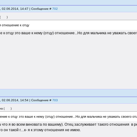
, 02.06.2014, 14:47 | Сообщение #
702
(
)
и отношение к отцу
 к отцу это ваше к нему (отцу) отношение...Но для мальчика не уважать своего
, 02.06.2014, 14:54 | Сообщение #
703
на
(
)
ение к отцу это ваше к нему (отцу) отношение...Но для мальчика не уважать своего отца
а что я во всем виновата по вашему). Отец заслуживает такого отношения в 
то он такой г....к- я к этому отношения не имею.