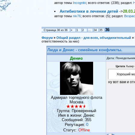
автор темы
Incognito
; всего ответов: (238); раздел:
Н
Антибиотики в лечении детей
->
28.03.
автор темы
niv76
; всего ответов: (5); раздел:
Возрас
36
Страница
36
из
36
«
1
2
…
34
35
Форум
»
Общий раздел - для всех, объединительный
»
ответственность за них)
Люда и Денис - семейные конфликты.
Денис
Дата: Понедельник
Цитата
Хызир
Хороший ма
ну вот вам и от
Адмирал торпедного флота
Москва
Группа: Проверенный
Имя в жизни: Денис
Сообщений:
355
Репутация:
0
Статус:
Offline