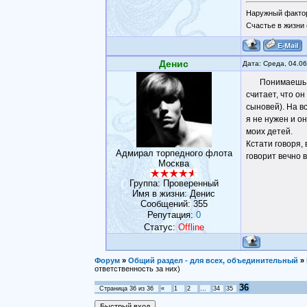
Наружный фактор
Счастье в жизни 
Денис
Дата: Среда, 04.0
Понимаешь, 
считает, что он
сыновей). На в
я не нужен и о
моих детей.
Кстати говоря,
Адмирал торпедного флота
говорит вечно 
Москва
Группа: Проверенный
Имя в жизни: Денис
Сообщений:
355
Репутация:
0
Статус:
Offline
Форум
»
Общий раздел - для всех, объединительный
»
ответственность за них)
36
Страница
36
из
36
«
1
2
…
34
35