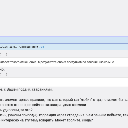
6.2014, 11:51 | Сообщение #
704
(
)
живает такого отношения в результате своих поступков по отношению ко мне
но.
(
)
рее, с Вашей подачи, стараниями.
ть элементарные правило, что сын который так "любит" отца, не может быть
танется от него, не сейчас так завтра, дело времени.
ь удивлены, за что?
изнь, (законы природы), коррекция через страдания. Чем раньше поймете, те
е интересно на эту тему говорить. Может тролите, Люда?