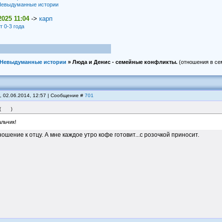
евыдуманные истории
2025 11:04
->
карп
т 0-3 года
Невыдуманные истории
»
Люда и Денис - семейные конфликты.
(отношения в се
, 02.06.2014, 12:57 | Сообщение #
701
(
)
льчик!
ношение к отцу. А мне каждое утро кофе готовит...с розочкой приносит.