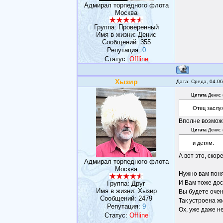
Адмирал торпедного флота
Москва
Группа: Проверенный
Имя в жизни: Денис
Сообщений:
355
Репутация:
0
Статус:
Offline
Хызир
Дата: Среда, 04.0
Цитата
Денис
Отец заслу
Вполне возмож
Цитата
Денис
и детям.
А вот это, ско
Адмирал торпедного флота
Москва
Нужно вам поня
И Вам тоже дос
Группа: Друг
Имя в жизни: Хызир
Вы будете очен
Сообщений:
2479
Так устроена ж
Репутация:
9
Ох, уже даже н
Статус:
Offline