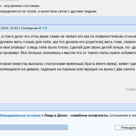
 - внутреннее состояние.
определяется не телом, а качеством связи с другими людьми.
6.2014, 14:42 | Сообщение #
705
в том и дело что отец мужа также не любил его как он пофигистически относ
 должен жить только для себя, как это делали его родители( мать тоже, скорее
се мои уговоры" а ведь тебе было плохо, сделай для своих детей лучше, по- д
ни проживут. Все больше склоняюсь к мысли что от такого папы нужно избави
 вторая невестка выгнала с патрохами муженька( брата моего мужа), живет одн
валяющееся на диване, сидящее на параше или жрущее на кухне.( два сапога 
Сообщ
Невыдуманные истории
»
Люда и Денис - семейные конфликты.
(отношения в се