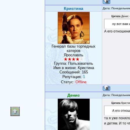
Кристина
Дата: Понедельник
Цитата
Денис
ну вот вам 
А его отношение
Генерал базы торпедных
катеров
Ярославль
Группа: Пользователь
Имя в жизни: Кристина
Сообщений:
165
Репутация:
1
Статус:
Offline
Денис
Дата: Понедельник
Цитата
Кристи
А его отнош
та я уже понял
и детям. И то ч