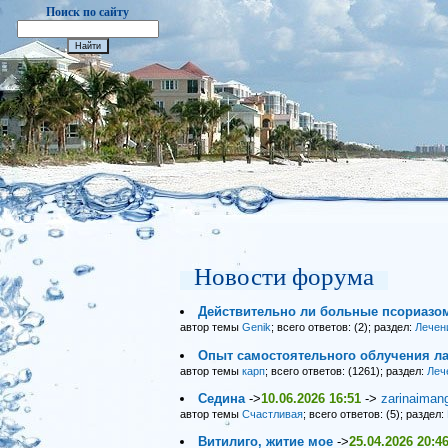
Поиск по сайту
Новости форума
Действительно ли больные псориазо
автор темы
Genik
; всего ответов: (2); раздел:
Лечен
Опыт самостоятельного облучения ла
автор темы
карп
; всего ответов: (1261); раздел:
Леч
Седина
->
10.06.2026 16:51
->
zarinaiman
автор темы
Счастливая
; всего ответов: (5); раздел:
Витилиго, житие мое
->
25.04.2026 20:4