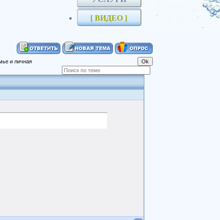
[ ВИДЕО ]
мье и личная