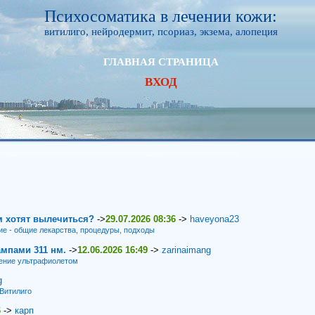
Психосоматика в лечении кожи:
витилиго, нейродермит, псориаз, экзема, алопеция
ГЛАВНАЯ СТРАНИЦА
ВХОД
м хотят вылечиться?
->
29.07.2026 08:36
->
haveyona23
ие - общие лекарства, процедуры, подходы
мпами 311 нм.
->
12.06.2026 16:49
->
zarinaimang
ение ультрафиолетом
g
Витилиго
6
->
карп