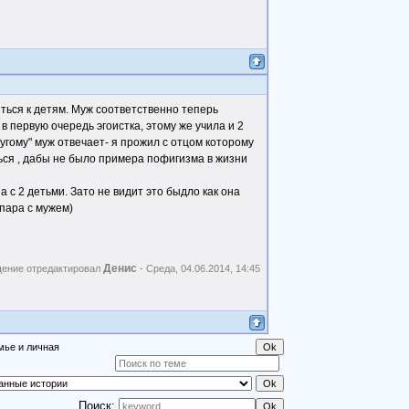
иться к детям. Муж соответственно теперь
 в первую очередь эгоистка, этому же учила и 2
ругому" муж отвечает- я прожил с отцом которому
ться , дабы не было примера пофигизма в жизни
а с 2 детьми. Зато не видит это быдло как она
пара с мужем)
Денис
ение отредактировал
-
Среда, 04.06.2014, 14:45
мье и личная
Поиск: