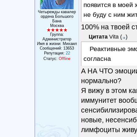
появится в моей 
Четырежды кавалер
не буду с ним жи
ордена Большого
Бана
100% на твоей с
Москва
Группа:
Цитата
Vita
(
)
Администратор
Имя в жизни: Михаил
Реактивные эмо
Сообщений:
13653
Репутация:
22
согласна
Статус:
Offline
А НА ЧТО эмоции
нормально?
Я вижу в этом ка
иммунитет вообщ
сенсибилизирова
новые, несенсиб
лимфоциты живут