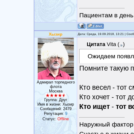
Пациентам в день 
Хызир
Дата: Среда, 19.09.2018, 13:21 | Со
Цитата
Vita
(
)
Ожидаем появл
Помните такую 
Адмирал торпедного
Кто весел - тот 
флота
Москва
Кто хочет - тот д
Группа: Друг
Имя в жизни: Хызир
Кто
ищет
-
тот
в
Сообщений:
2479
Репутация:
9
Статус:
Offline
Наружный фактор 
Счастье в жизни о