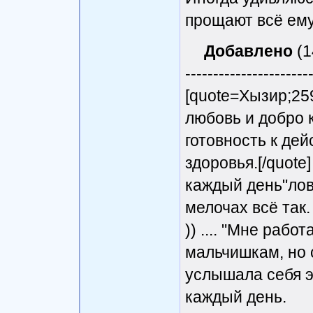
прощают всё ему
Добавлено
(1
----------------------
[quote=Хызир;25
любовь и добро к
готовность к де
здоровья.[/quote]
каждый день"лов
мелочах всё так.
)) .... "Мне рабо
мальчишкам, но с
услышала себя э
каждый день.