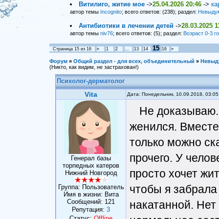
Витилиго, житие мое
->
25.04.2026 20:46
->
ка
автор темы
Incognito
; всего ответов: (238); раздел:
Невыду
Антибиотики в лечении детей
->
28.03.2025 1
автор темы
niv76
; всего ответов: (5); раздел:
Возраст 0-3 г
15
Страница
15
из
16
«
1
2
…
13
14
16
»
Форум
»
Общий раздел - для всех, объединительный
»
Невыд
(Никто, как видим, не застрахован!)
Психолог-дерматолог
Vita
Дата: Понедельник, 10.09.2018, 03:0
Не доказываю.
женился. Вместе 
только можно ска
прочего. У челов
Генерал базы
торпедных катеров
просто хочет жить
Нижний Новгород
чтобы я забрала
Группа: Пользователь
Имя в жизни: Вита
Сообщений:
121
накатанной. Нет
Репутация:
3
Статус:
Offline