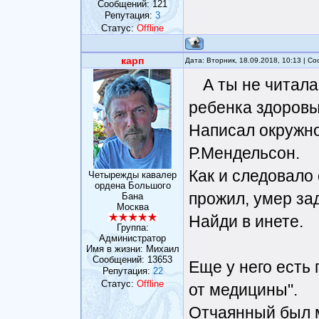
Сообщений:
121
Репутация:
3
Статус:
Offline
карп
Дата: Вторник, 18.09.2018, 10:13 | 
А ты не читала
ребенка здоровы
Написал окружн
Р.Мендельсон.
Как и следовало 
Четырежды кавалер
ордена Большого
прожил, умер зад
Бана
Москва
Найди в инете.
Группа:
Администратор
Имя в жизни: Михаил
Сообщений:
13653
Еще у него есть
Репутация:
22
Статус:
Offline
от медицины".
Отчаянный был 