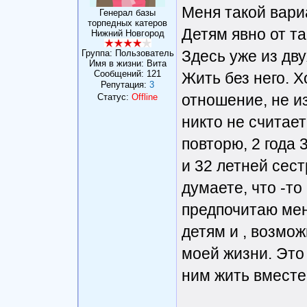
Меня такой вариа
Генерал базы
торпедных катеров
Детям явно от та
Нижний Новгород
Здесь уже из дв
Группа: Пользователь
Имя в жизни: Вита
Сообщений:
121
Жить без него. Х
Репутация:
3
отношение, не из
Статус:
Offline
никто не считает
повторю, 2 года 
и 32 летней сес
думаете, что -то
предпочитаю мен
детям и , возмож
моей жизни. Это 
ним жить вместе