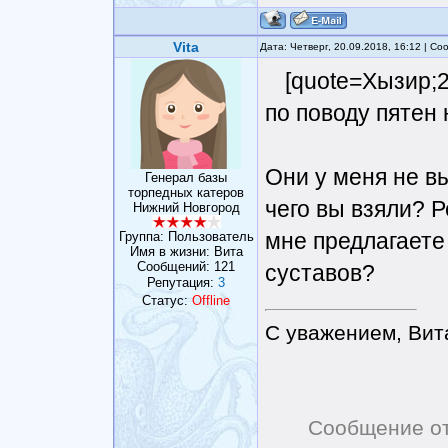
Vita
Дата: Четверг, 20.09.2018, 16:12 | С
[quote=Хызир;
по поводу пятен 
Они у меня не в
Генерал базы
торпедных катеров
чего вы взяли? Р
Нижний Новгород
мне предлагаете
Группа: Пользователь
Имя в жизни: Вита
Сообщений:
121
суставов?
Репутация:
3
Статус:
Offline
С уважением, Вит
Сообщение о