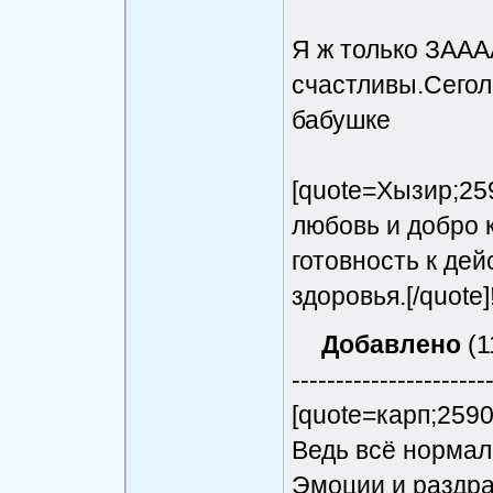
Я ж только ЗААА
счастливы.Сеголн
бабушке
[quote=Хызир;25
любовь и добро к
готовность к де
здоровья.[/quote]!
Добавлено
(1
----------------------
[quote=карп;259
Ведь всё нормал
Эмоции и раздраж