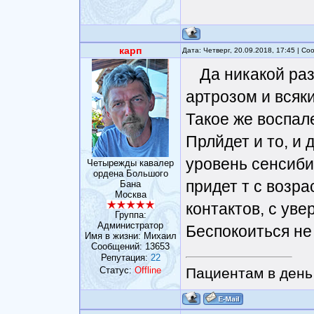
карп
Дата: Четверг, 20.09.2018, 17:45 | С
Да никакой ра
артрозом и всяки
Такое же воспале
Прлйдет и то, и 
уровень сенсиби
Четырежды кавалер
ордена Большого
придет т с возр
Бана
Москва
контактов, с уве
Группа:
Администратор
Беспокоиться не
Имя в жизни: Михаил
Сообщений:
13653
Репутация:
22
Статус:
Offline
Пациентам в день 