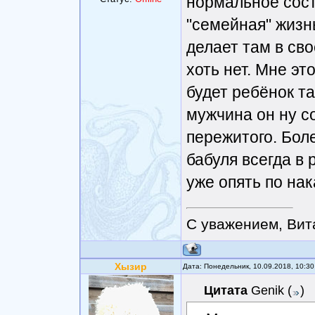
нормальное сост
"семейная" жизнь
делает там в сво
хоть нет. Мне эт
будет ребёнок та
мужчина он ну с
пережитого. Боле
бабуля всегда в 
уже опять по нак
С уважением, Вит
Хызир
Дата: Понедельник, 10.09.2018, 10:3
Цитата
Genik
(
)