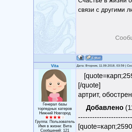
Счастье в жизни о
связи с другими 
Сооб
Vita
Дата: Вторник, 11.09.2018, 03:59 | С
[quote=карп;25
[/quote]
артрит, обостре
Генерал базы
Добавлено
(1
торпедных катеров
Нижний Новгород
----------------------
Группа: Пользователь
[quote=карп;259
Имя в жизни: Вита
Сообщений:
121