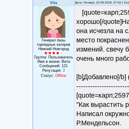
Vita
Дата: Четверг, 20.09.2018, 07:02 | С
[quote=карп;25
хорошо[/quote]На
она исчезла на 
место покраснен
Генерал базы
торпедных катеров
измений. свечу 
Нижний Новгород
очень много раб
Группа: Пользователь
Имя в жизни: Вита
Сообщений:
121
Репутация:
3
[b]Добавлено[/b] 
Статус:
Offline
----------------------
[quote=карп;259
"Как вырастить 
Написал окружн
Р.Мендельсон.