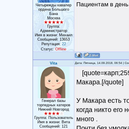
Пациентам в день 
Четырежды кавалер
ордена Большого
Бана
Москва
Группа:
Администратор
Имя в жизни: Михаил
Сообщений:
13653
Репутация:
22
Статус:
Offline
Vita
Дата: Пятница, 14.09.2018, 06:54 | 
[quote=карп;25
Макара.[/quote]
У Макара есть т
Генерал базы
торпедных катеров
когда никто его 
Нижний Новгород
много .
Группа: Пользователь
Имя в жизни: Вита
Сообщений:
121
Почти без умолк