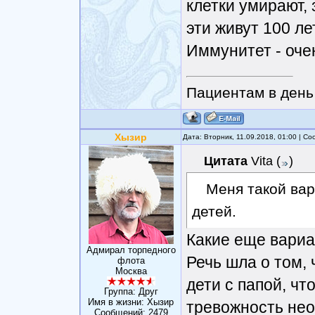
клетки умирают, 
эти живут 100 лет
Иммунитет - оче
Пациентам в день 
Хызир
Дата: Вторник, 11.09.2018, 01:00 | С
Цитата
Vita
(
)
Меня такой вар
детей.
Какие еще вари
Адмирал торпедного
Речь шла о том,
флота
Москва
дети с папой, ч
Группа: Друг
Имя в жизни: Хызир
тревожность нео
Сообщений:
2479