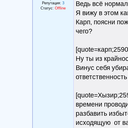
Ведь всё норма
Репутация:
3
Статус:
Offline
Я вижу в этом ка
Карп, поясни по
чего?
[quote=карп;2590
Ну ты из крайнос
Винус себя убира
ответственность 
[quote=Хызир;25
времени проводи
разбавить избы
исходящую от вас