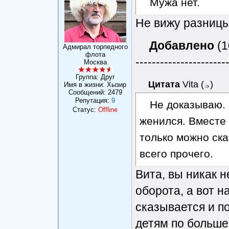
Мужа нет.
Не вижу разницы,
Добавлено
(1
Адмирал торпедного
флота
----------------------
Москва
Группа: Друг
Цитата
Vita
(
)
Имя в жизни: Хызир
Сообщений:
2479
Репутация:
9
Не доказываю. 
Статус:
Offline
женился. Вместе 
только можно ска
всего прочего.
Вита, вы никак н
оборота, а вот н
сказывается и по
детям по больше