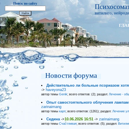
Поиск по сайту
Психосомат
витилиго, нейроде
ГЛА
Новости форума
Действительно ли больные псориазом хот
->
haveyona23
автор темы
Genik
; всего ответов: (2); раздел:
Лечение - об
Опыт самостоятельного облучения лампами
zarinaimang
автор темы
карп
; всего ответов: (1261); раздел:
Лечение у
Седина
->
10.06.2026 16:51
->
zarinaimang
автор темы
Счастливая
; всего ответов: (5); раздел:
Витили