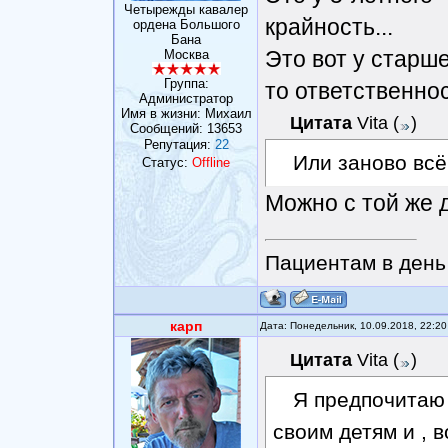
Четырежды кавалер
крайность...
ордена Большого
Бана
Это вот у старше
Москва
Группа:
то ответственнос
Администратор
Имя в жизни: Михаил
Цитата
Vita
(
)
Сообщений:
13653
Репутация:
22
Или заново всё
Статус:
Offline
Можно с той же 
Пациентам в день 
карп
Дата: Понедельник, 10.09.2018, 22:2
Цитата
Vita
(
)
Я предпочитаю 
своим детям и , 