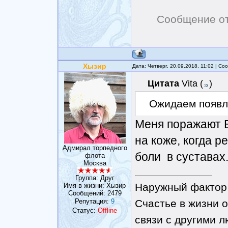
Сообщение о
Хызир
Дата: Четверг, 20.09.2018, 11:02 | С
Цитата
Vita
(
)
Ожидаем появл
Меня поражают В
на коже, когда р
Адмирал торпедного
боли в суставах
флота
Москва
Группа: Друг
Наружный фактор 
Имя в жизни: Хызир
Сообщений:
2479
Репутация:
9
Счастье в жизни о
Статус:
Offline
связи с другими 