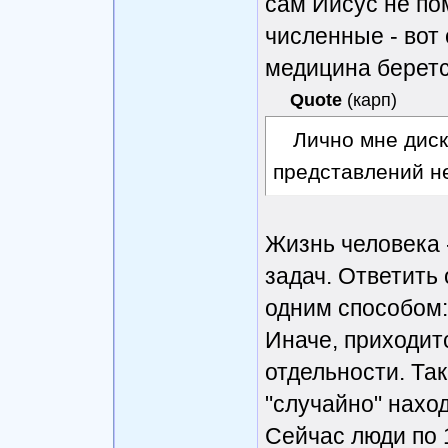
сам Иисус не пом
численные - вот
медицина беретс
Quote
(
карп
)
Лично мне дис
представлений н
Жизнь человека 
задач. Ответить
одним способом:
Иначе, приходит
отдельности. Та
"случайно" нахо
Сейчас люди по 1