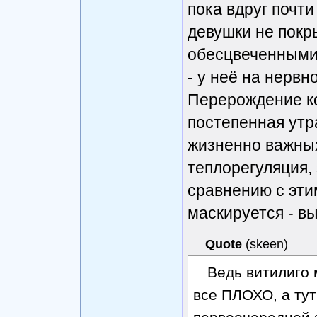
пока вдруг почт
девушки не пок
обесцвеченными
- у неё на нервн
Перерождение ко
постепенная утр
жизненно важных
теплорегуляция, 
сравнению с эти
маскируется - вы
Quote
(
skeen
)
Ведь витилиго 
все ПЛОХО, а тут