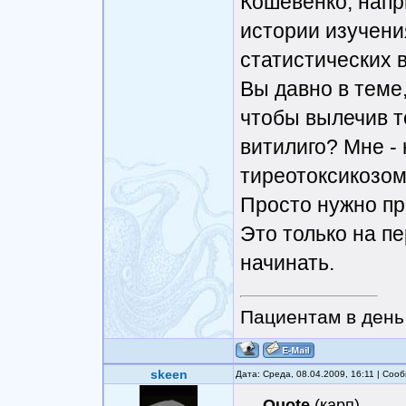
Кошевенко, нап
истории изучени
статистических 
Вы давно в теме
чтобы вылечив т
витилиго? Мне - 
тиреотоксикозом 
Просто нужно пр
Это только на пе
начинать.
Пациентам в день 
skeen
Дата: Среда, 08.04.2009, 16:11 | Со
Quote
(
карп
)