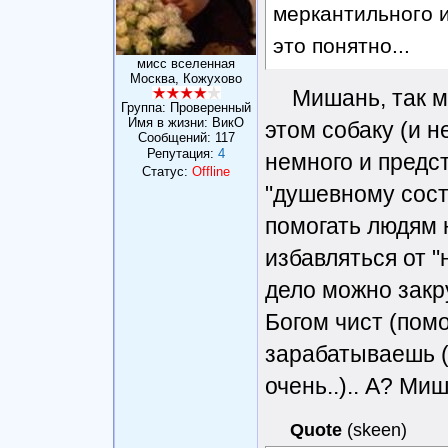
меркантильного и
это понятно...
мисс вселенная
Москва, Кожухово
Мишань, так 
Группа: Проверенный
Имя в жизни: ВикО
этом собаку (и н
Сообщений:
117
Репутация:
4
немного и предс
Статус:
Offline
"душевному сост
помогать людям 
избавляться от "
дело можно закр
Богом чист (пом
зарабатываешь (
очень..).. А? Ми
Quote
(
skeen
)