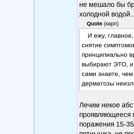
не мешало бы бр
холодной водой..
Quote
(
карп
)
И ежу, главное,
снятие симптомов
принципиально в
выбирают ЭТО, и 
сами знаете, чем
дерматозы неиз
Лечим некое абс
проявляющееся п
поражения 15-35 
пятнышка, не пр