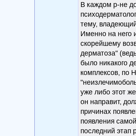
В каждом р-не д
психодерматолог
тему, владеющи
Именно на него 
скорейшему возв
дерматоза" (вед
было никакого д
комплексов, по 
"неизлечимоболь
уже либо этот же
он направит, до
причинах появле
появления самой 
последний этап 