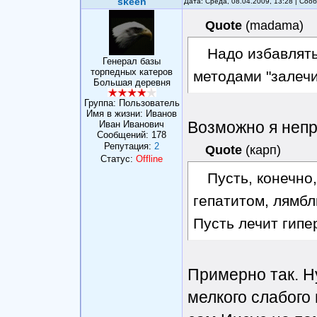
skeen
Дата: Среда, 08.04.2009, 13:28 | Со
Quote
(
madama
)
Надо избавлят
Генерал базы
торпедных катеров
методами "залечи
Большая деревня
Группа: Пользователь
Имя в жизни: Иванов
Возможно я непр
Иван Иванович
Сообщений:
178
Репутация:
2
Quote
(
карп
)
Статус:
Offline
Пусть, конечно
гепатитом, лямб
Пусть лечит гипе
Примерно так. Н
мелкого слабого 