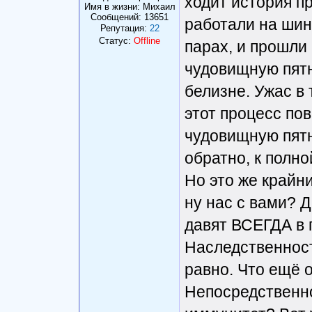
ходит история п
Имя в жизни: Михаил
Сообщений:
13651
работали на шин
Репутация:
22
Статус:
Offline
парах, и прошли 
чудовищную пятн
белизне. Ужас в 
этот процесс пов
чудовищную пятн
обратно, к полно
Но это же крайни
ну нас с вами? 
давят ВСЕГДА в 
Наследственност
равно. Что ещё 
Непосредственно