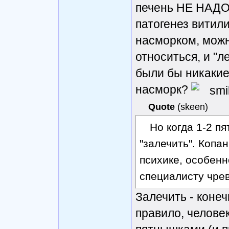
печень НЕ НАДО.
патогенез витил
насморком, можн
относиться, и "л
были бы никакие
насморк?
Quote
(
skeen
)
Но когда 1-2 п
"залечить". Копан
психике, особенн
специалисту чрев
Залечить - конеч
правило, челове