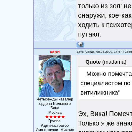
только из зол: н
снаружи, кое-ка
ходить к психот
путают.
карп
Дата: Среда, 08.04.2009, 14:57 | Со
Quote
(
madama
)
Можно помечтат
специалистом по
витилижника"
Четырежды кавалер
ордена Большого
Бана
Эх, Вика! Помечт
Москва
Группа:
Только я же знаю
Администратор
Имя в жизни: Михаил