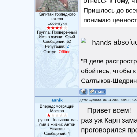
отнесся к тому, ч
Пришлось до всег
Капитан торпедного
катера
понимаю ценность
Ессентуки
Группа: Проверенный
Имя в жизни: Юрий
absofuc
Сообщений:
62
Репутация:
2
Статус:
Offline
"В деле распрост
обойтись, чтобы к
Салтыков-Щедрин
asnik
Дата: Суббота, 04.04.2009, 00:19 | 
Вперёдсмотрящий
Привет всем!
Москва
раз уж Карп зам
Группа: Пользователь
Имя в жизни: Антон
проговорился пр
Никитин
Сообщений:
4