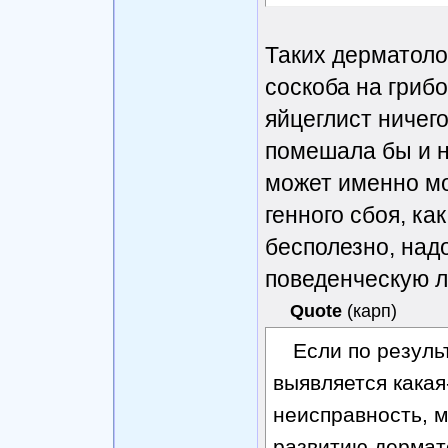
Таких дерматоло
соскоба на грибо
яйцеглист ничего
помешала бы и н
может именно мо
генного сбоя, ка
бесполезно, над
поведенческую 
Quote
(
карп
)
Если по резуль
выявляется какая
неисправность, 
развитию дермат