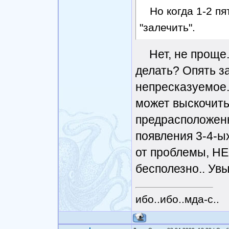
Но когда 1-2 п
"залечить".
Нет, не проще.
делать? Опять з
непресказуемое.
может выскочить 
предрасположенн
появления 3-4-ы
от проблемы, НЕ
бесполезно.. Увы
ибо..ибо..мда-с..