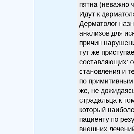
пятна (неважно ч
Идут к дерматоло
Дерматолог наз
анализов для ис
причин нарушени
тут же приступ
составляющих: о
становления и те
по примитивным 
же, не дожидаяс
страдальца к то
который наиболе
пациенту по рез
внешних лечений