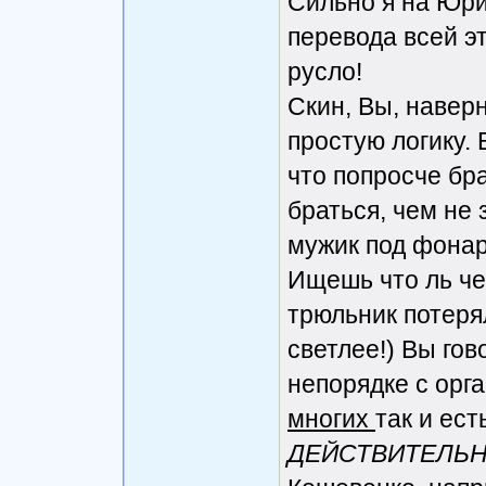
Сильно я на Юри
перевода всей э
русло!
Скин, Вы, навер
простую логику. 
что попросче бра
браться, чем не 
мужик под фонар
Ищешь что ль чег
трюльник потерял
светлее!) Вы гов
непорядке с орг
многих
так и ест
ДЕЙСТВИТЕЛЬНО