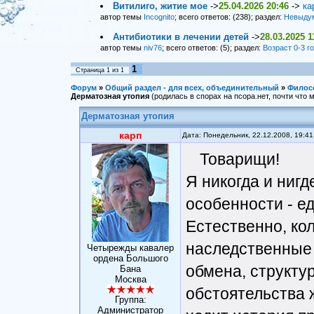
Витилиго, житие мое
->
25.04.2026 20:46
->
ка
автор темы
Incognito
; всего ответов: (238); раздел:
Невыду
Антибиотики в лечении детей
->
28.03.2025 1
автор темы
niv76
; всего ответов: (5); раздел:
Возраст 0-3 г
1
Страница
1
из
1
Форум
»
Общий раздел - для всех, объединительный
»
Филос
Дерматозная утопия
(родилась в спорах на псора.нет, почти что 
Дерматозная утопия
карп
Дата: Понедельник, 22.12.2008, 19:4
Товарищи!
Я никогда и нигд
особенности - е
Естественно, ко
наследственные
Четырежды кавалер
ордена Большого
обмена, структу
Бана
Москва
обстоятельства 
Группа:
Администратор