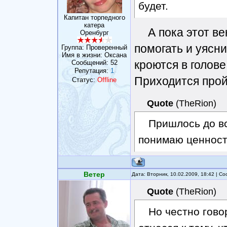
будет.
Капитан торпедного
катера
А пока этот в
Оренбург
помогать и уясни
Группа: Проверенный
Имя в жизни: Оксана
кроются в голове
Сообщений:
52
Репутация:
1
Приходится прой
Статус:
Offline
Quote
(
TheRion
)
Пришлось до вс
понимаю ценность
Ветер
Дата: Вторник, 10.02.2009, 18:42 | 
Quote
(
TheRion
)
Но честно гово