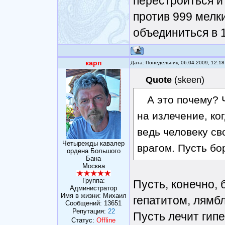
перестроиться и
против 999 мелк
объединиться в 
карп
Дата: Понедельник, 06.04.2009, 12:1
Quote
(
skeen
)
А это почему? 
на излечение, ко
ведь человеку св
Четырежды кавалер
врагом. Пусть бо
ордена Большого
Бана
Москва
Группа:
Пусть, конечно, 
Администратор
Имя в жизни: Михаил
гепатитом, лямб
Сообщений:
13651
Репутация:
22
Пусть лечит гипе
Статус:
Offline