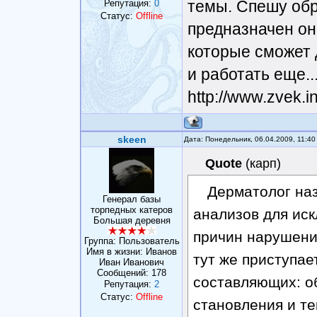
темы. Спешу обр
Репутация:
0
Статус:
Offline
предназначен он
которые сможет 
и работать еще..
http://www.zvek.i
skeen
Дата: Понедельник, 06.04.2009, 11:4
Quote
(
карп
)
Дерматолог на
Генерал базы
торпедных катеров
анализов для ис
Большая деревня
причин нарушени
Группа: Пользователь
Имя в жизни: Иванов
тут же приступ
Иван Иванович
Сообщений:
178
составляющих: о
Репутация:
2
Статус:
Offline
становления и те