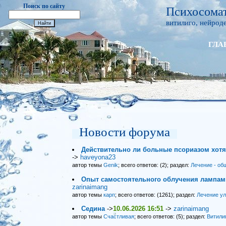
Поиск по сайту
Психосомат
витилиго, нейроде
ГЛА
Новости форума
Действительно ли больные псориазом хот
->
haveyona23
автор темы
Genik
; всего ответов: (2); раздел:
Лечение - об
Опыт самостоятельного облучения лампами
zarinaimang
автор темы
карп
; всего ответов: (1261); раздел:
Лечение у
Седина
->
10.06.2026 16:51
->
zarinaimang
автор темы
Счастливая
; всего ответов: (5); раздел:
Витили