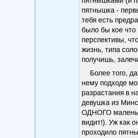
пятнышками (и пр
пятнышка - первы
тебя есть предр
было бы кое что 
перспективы, чт
жизнь, типа соло
получишь, залечи
Более того, 
нему подходе мо
разрастания в н
девушка из Мин
ОДНОГО маленько
видит!). Уж как о
проходило пятныш