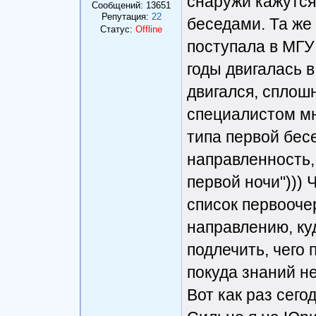
снаружи кажутся
Сообщений:
13651
Репутация:
22
беседами. Та же
Статус:
Offline
поступала в МГУ
годы двигалась в
двигался, сплош
специалистом мне
типа первой бесе
направленность,
первой ночи"))) 
список первооче
направлению, куд
подлечить, чего 
покуда знаний не
Вот как раз сег