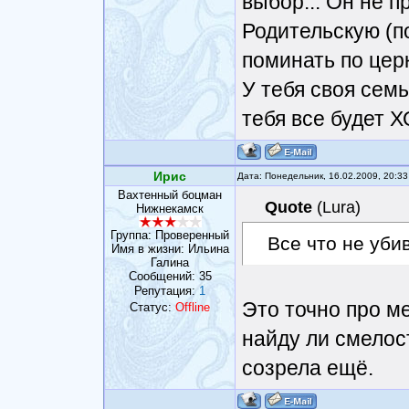
выбор... Он не п
говорить. Об это
Родительскую (по
поминать по цер
У тебя своя семь
тебя все будет 
Ирис
Дата: Понедельник, 16.02.2009, 20:3
Вахтенный боцман
Quote
(
Lura
)
Нижнекамск
Группа: Проверенный
Все что не уби
Имя в жизни: Ильина
Галина
Сообщений:
35
Репутация:
1
Это точно про м
Статус:
Offline
найду ли смелост
созрела ещё.