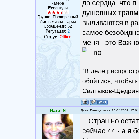
до сердца, что 
катера
Ессентуки
душевных травм 
Группа: Проверенный
выливаются в раз
Имя в жизни: Юрий
Сообщений:
62
самое безобидное
Репутация:
2
Статус:
Offline
меня - это Важн
"В деле распрост
обойтись, чтобы к
Салтыков-Щедрин
НатаliN
Дата: Понедельник, 16.02.2009, 17:0
Страшно остать
сейчас 44 - а я б