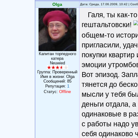
Olga
Дата: Среда, 17.06.2009, 10:42 | Со
Галя, ты как-т
гештальтовски!
общем-то истори
пригласили, уда
покупки квартир 
Капитан торпедного
катера
эмоции утромбов
Neuwied
Группа: Проверенный
Вот эпизод. Запл
Имя в жизни: Olga
Сообщений:
85
тянется до беск
Репутация:
1
Статус:
Offline
мысли у тебя был
деньги отдала, а
одинаковые в ра
с работы надо у
себя одинаково 