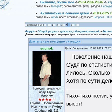
Витилиго, житие мое
->
25.04.2026 20:46
->
ка
автор темы
Incognito
; всего ответов: (238); раздел:
Невыду
Антибиотики в лечении детей
->
28.03.2025 1
автор темы
niv76
; всего ответов: (5); раздел:
Возраст 0-3 г
4
Страница
4
из
5
«
1
2
3
5
»
Форум
»
Общий раздел - для всех, объединительный
»
Филос
Длительные гнетущие ситуации
(рассказываем, ищем выходы, з
Длительные гнетущие ситуации
suchok
Дата: Воскресенье, 15.02.2009, 21:2
Поколение наш
Судя по статисти
лилось. Сколько 
Хотя по сути дел
Трижды Галактики
Гипер Герой
Тихо-тихо ползи, 
Moscow
высот!
Группа: Проверенный
Имя в жизни: Dmitry
Сообщений:
111