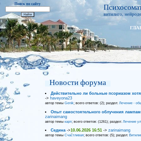
Поиск по сайту
Психосомат
витилиго, нейроде
ГЛА
Новости форума
Действительно ли больные псориазом хот
->
haveyona23
автор темы
Genik
; всего ответов: (2); раздел:
Лечение - об
Опыт самостоятельного облучения лампами
zarinaimang
автор темы
карп
; всего ответов: (1261); раздел:
Лечение у
Седина
->
10.06.2026 16:51
->
zarinaimang
автор темы
Счастливая
; всего ответов: (5); раздел:
Витили