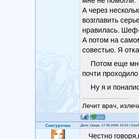
мне не помогли.
А через несколь
возглавить серь
нравилась. Шеф-
А потом на само
совестью. Я отк
Потом еще мно
почти проходило
Ну я и понапи
Лечит врач, излеч
Снегурочка
Дата: Среда, 17.06.2009, 02:01 | Со
Честно говоря,