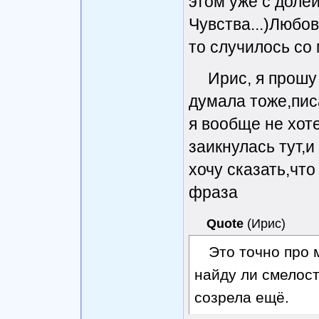
этом уже с доле
Чувства...)Любов
то случилось со 
Ирис, я прошу 
думала тоже,писа
я вообще не хоте
заикнулась тут,и
хочу сказать,что
фраза
Quote
(
Ирис
)
Это точно про 
найду ли смелост
созрела ещё.