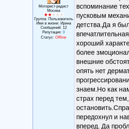
вспоминание тех
Моторист-радист
Москва
пусковым механи
Группа: Пользователь
Имя в жизни: Ирина
детства.Да я бы
Сообщений:
12
Репутация:
0
впечатлительная
Статус:
Offline
хороший характе
более змоционал
внешние обстоя
опять нет дерма
прогрессировани
знаем.Но как на
страх перед тем
остановить.Спра
передохнул и на
вперед. Да проб