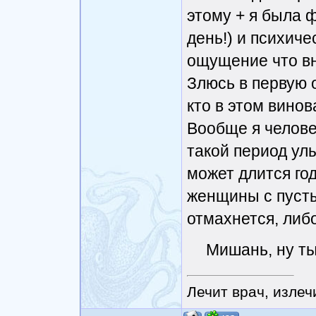
этому + я была ф
день!) и психиче
ощущение что вну
Злюсь в первую 
кто в этом винова
Вообще я челове
такой период ул
может длится го
женщины с пусты
отмахнется, либо 
Мишань, ну ты
Лечит врач, излеч