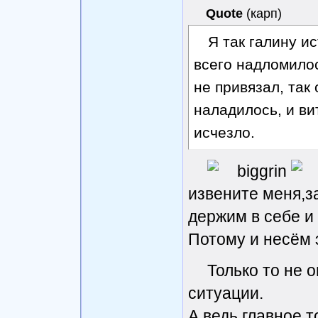
Quote
(
карп
)
Я так галину и
всего надломилос
не привязал, так
наладилось, и ви
исчезло.
извените меня,з
держим в себе и
Потому и несём 
Только то не 
ситуации.
А ведь главное т