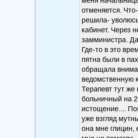
меня начальница
отменяется. Что-
решила- уволюсь,
кабинет. Через 
замминистра. Дал
Где-то в это вре
пятна были в пах
обращала вниман
ведомственную к
Терапевт тут же 
больничный на 2
истощение.... П
уже взгляд мутн
она мне глицин,