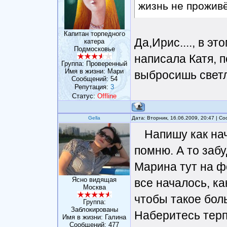
жизнь не прожив
Капитан торпедного
Да,Ирис...., в эт
катера
Подмосковье
написала Катя, п
Группа: Проверенный
Имя в жизни: Мари
выбросишь светло
Сообщений:
54
Репутация:
3
Статус:
Offline
Gella
Дата: Вторник, 16.06.2009, 20:47 | 
Напишу как нач
помню. А то забу
Марина тут на ф
Ясно видящая
все началось, к
Москва
чтобы такое бол
Группа:
Заблокированы
Наберитесь терп
Имя в жизни: Галина
Сообщений:
477