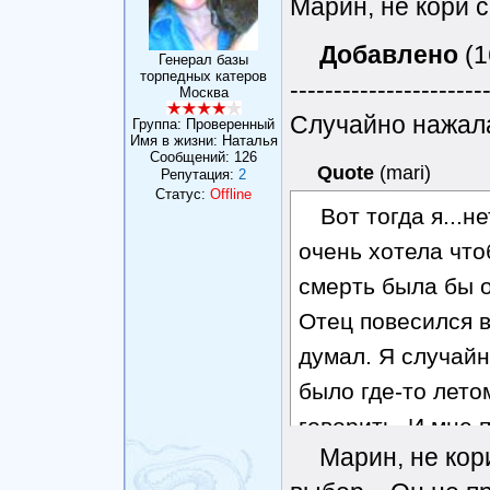
Марин, не кори 
Добавлено
(1
Генерал базы
торпедных катеров
----------------------
Москва
Случайно нажала 
Группа: Проверенный
Имя в жизни: Наталья
Сообщений:
126
Quote
(
mari
)
Репутация:
2
Статус:
Offline
Вот тогда я...н
очень хотела что
смерть была бы 
Отец повесился в
думал. Я случай
было где-то лето
говорить. И мне 
Марин, не кор
все может налади