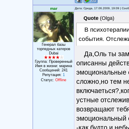
mar
Дата: Среда, 17.06.2009, 19:09 | Со
Quote
(
Olga
)
В психотерапии
события. Отслеж
Генерал базы
торпедных катеров
Да,Оль ты за
Dubai
Группа: Проверенный
описанны дейст
Имя в жизни: марина
Сообщений:
241
эмоциональные с
Репутация:
1
Статус:
Offline
сложно,но тем н
включаеться?,ког
устные отслежив
возвращают тебя 
эмоциональный о
-как будто и не