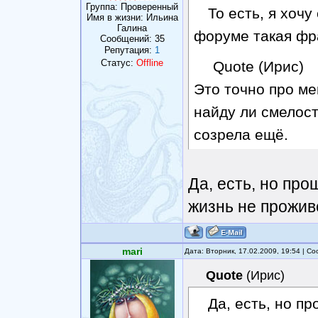
Группа: Проверенный
То есть, я хочу
Имя в жизни: Ильина
Галина
форуме такая фр
Сообщений:
35
Репутация:
1
Статус:
Offline
Quote (Ирис)
Это точно про ме
найду ли смелост
созрела ещё.
значит есть п
Да, есть, но про
жизнь не прожив
mari
Дата: Вторник, 17.02.2009, 19:54 | 
Quote
(
Ирис
)
Да, есть, но п