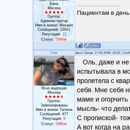
Бана
Москва
Пациентам в день 
Группа:
Администратор
Имя в жизни: Михаил
Сообщений:
13651
Репутация:
22
Статус:
Offline
Gella
Дата: Среда, 17.06.2009, 18:32 | Со
Оль, даже и не
испытывала в мо
пролетела с ква
Ясно видящая
себя. Мне себя н
Москва
маме и огорчить 
Группа:
Заблокированы
мысль- что дела
Имя в жизни: Галина
Сообщений:
477
С пропиской- то
Репутация:
9
Статус:
Offline
А вот когда на р