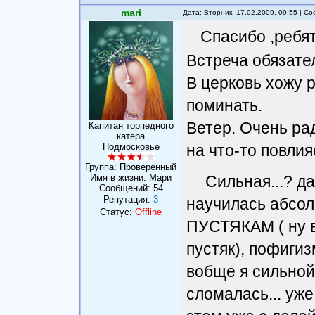
mari
Дата: Вторник, 17.02.2009, 09:55 | 
Спасибо ,ребя
Встреча обязате
В церковь хожу 
поминать.
Ветер. Очень ра
Капитан торпедного
катера
на что-то повлияе
Подмосковье
Группа: Проверенный
Сильная...? д
Имя в жизни: Мари
Сообщений:
54
Репутация:
3
научилась абсол
Статус:
Offline
ПУСТЯКАМ ( ну в
пустяк), пофигизм
вобще я сильной
сломалась... уже