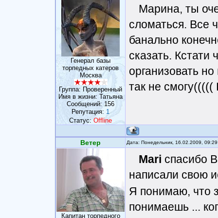
Марина, ты оче
сломаться. Все ч
банально конечно
сказать. Кстати 
Генерал базы
торпедных катеров
организовать но 
Москва
так не смогу(((((
Группа: Проверенный
Имя в жизни: Татьяна
Сообщений:
156
Репутация:
1
Статус:
Offline
Ветер
Дата: Понедельник, 16.02.2009, 09:2
Mari
спасибо Ва
написали свою 
Я понимаю, что з
понимаешь ... ко
Капитан торпедного