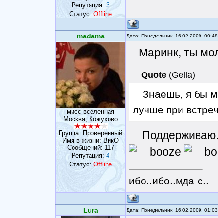
Репутация:
3
Статус:
Offline
madama
Дата: Понедельник, 16.02.2009, 00:4
Маринк, ты мол
Quote
(
Gella
)
Знаешь, я бы м
лучше при встреч
мисс вселенная
Москва, Кожухово
Поддерживаю.
Группа: Проверенный
Имя в жизни: ВикО
Сообщений:
117
Репутация:
4
Статус:
Offline
ибо..ибо..мда-с..
Lura
Дата: Понедельник, 16.02.2009, 01:0