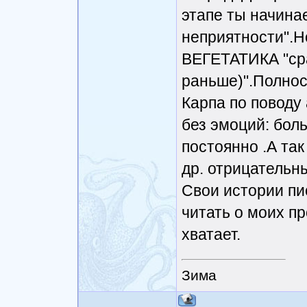
этапе ты начина
неприятности".Н
ВЕГЕТАТИКА "сра
раньше)".Полнос
Карпа по поводу
без эмоций: бол
постоянно .А так
др. отрицательн
Свои истории пи
читать о моих п
хватает.
Зима