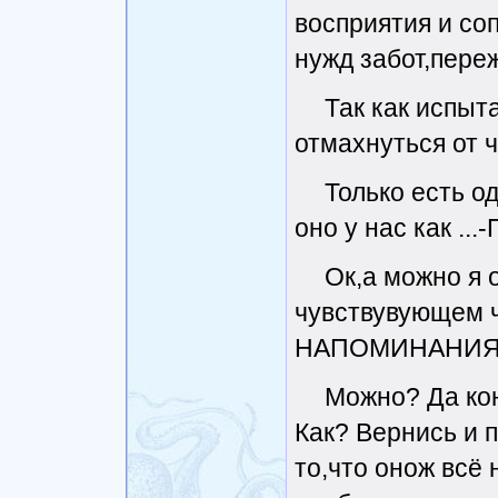
восприятия и со
нужд забот,пере
Так как испыт
отмахнуться от 
Только есть 
оно у нас как ..
Ок,а можно я 
чувствувующем 
НАПОМИНАНИЯ
Можно? Да ко
Как? Вернись и 
то,что онож всё н