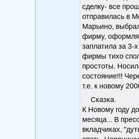
сделку- все прош
отправилась в М
Марьино, выбрала
фирму, оформлят
заплатила за 3-х
фирмы тихо спол
простоты. Носил
состояние!!! Чер
т.е. к новому 200
Сказка.
К Новому году до
месяца... В пре
вкладчиках, "дут