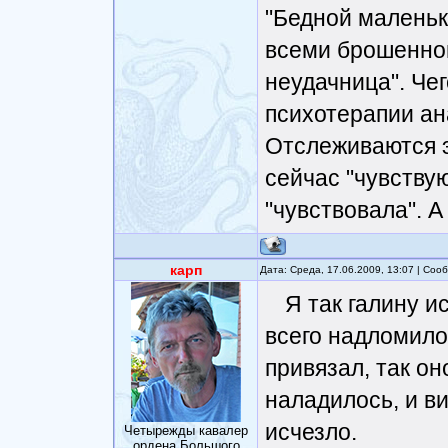
"Бедной маленьк
всеми брошенной"
неудачница". Че
психотерапии ан
Отслеживаются э
сейчас "чувствую
"чувствовала". А
карп
Дата: Среда, 17.06.2009, 13:07 | Со
Я так галину и
всего надломилос
привязал, так он
наладилось, и в
исчезло.
Четырежды кавалер
ордена Большого