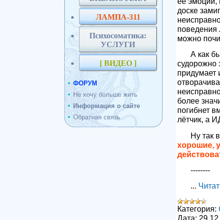
её эмоции, 
доске замиг
ЛАМПА-311
неисправно
поведения л
Психосоматика:
можно почи
УСЛУГИ
А как б
[ ВИДЕО ]
судорожно 
придумает и
отворачиват
ФОРУМ
неисправно
Не хочу больше жить
более знач
Информация о сайте
погибнет в
Обратная связь
лётчик, а И
Ну так 
хорошие, у
действова
--------
...
Читат
Категория:
Дата:
29.12