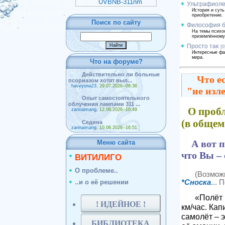
Ультрафиоле
История и суть
приобретение.
Поиск по сайту
Философия б
На темы психо
приземлённому,
Просто так
[0
Интересные фак
мира.
Что на форуме?
Действительно ли больные
Что е
псориазом хотят выл...
haveyona23
, 29.07.2026--08:36
"не изл
Опыт самостоятельного
облучения лампами 311 ...
О проб
zarinaimang
, 12.06.2026--16:49
(в общем
Седина
zarinaimang
, 10.06.2026--16:51
А вот п
Меню сайта
что Вы – 
ВИТИЛИГО
О проблеме..
(Возможн
*Сноска
... 
..и о её решении
«Полёт 
! ИДЕЙНОЕ !
км/час. Кап
самолёт – э
БИБЛИОТЕКА