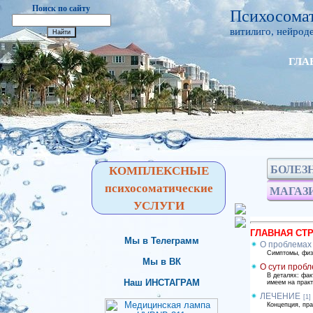
Поиск по сайту
Психосомат
витилиго, нейроде
ГЛА
БОЛЕЗ
КОМПЛЕКСНЫЕ
психосоматические
МАГАЗ
УСЛУГИ
ГЛАВНАЯ СТ
Мы в Телеграмм
О проблемах 
Симптомы, физи
Мы в ВК
О сути проб
В деталях: фак
Наш ИНСТАГРАМ
имеем на практ
ЛЕЧЕНИЕ
[1]
Концепция, пра