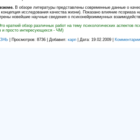
зюме.
В обзоре литературы представлены современные данные о качес
 концепция исследования качества жизни). Показано влияние псориаза 
рены новейшие научные сведения о психонейроиммунных взаимодействи
то краткий обзор различных работ на тему психологических аспектов п
 и просто интересующихся - ЧМ)
ИЗНЬ
| Просмотров: 8736 | Добавил:
карп
| Дата:
19.02.2009
|
Комментарии 