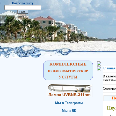
Поиск по сайту
КОМПЛЕКСНЫЕ
Главная
психосоматические
В катег
УСЛУГИ
Показан
Сортиро
П
Мы в Телеграмм
Неу
Мы в ВК