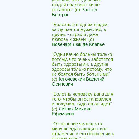
людей практически не
осталось" (с)
Рассел
Бертран
"Болезнью в одних людях
заглушается мужество, в
других - страх и даже
любовь к жизни" (с)
Вовенарг Люк де Клапье
"Одни вечно больны только
потому, что очень заботятся
быть здоровыми, а другие
здоровы только потому, что
не боятся быть больными"
(с)
Ключевский Василий
Осипович
"Болезнь человеку дана для
того, чтобы он остановился
и подумал, туда ли он идет"
(с)
Литвак Михаил
Ефимович
"Отношение человека к
миру всегда находит свое
отражение в его отношении к
своему телу." (c)