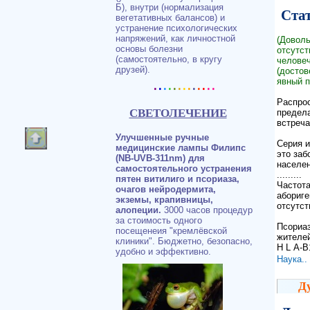
Б), внутри (нормализация
Ста
вегетативных балансов) и
устранение психологических
напряжений, как личностной
(Доволь
основы болезни
отсутст
(самостоятельно, в кругу
человеч
друзей).
(достов
.
.
.
.
.
.
.
.
.
.
.
..
явный п
Распрос
СВЕТОЛЕЧЕНИЕ
предела
встреча
Улучшенные ручные
Серия и
медицинские лампы Филипс
это заб
(NB-UVB-311nm) для
населен
самостоятельного устранения
.........
пятен витилиго и псориаза,
Частота
очагов нейродермита,
абориге
экземы, крапивницы,
отсутст
алопеции.
3000 часов процедур
за стоимость одного
Псориаз
посещенеия "кремлёвской
жителей
клиники". Бюджетно, безопасно,
Н L А-В
удобно и эффективно.
Наука..
Д