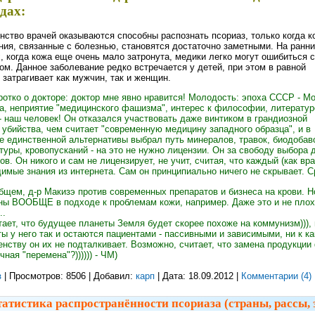
дах:
ство врачей оказываются способны распознать псориаз, только когда 
ия, связанные с болезнью, становятся достаточно заметными. На ранни
, когда кожа еще очень мало затронута, медики легко могут ошибиться с
ом. Данное заболевание редко встречается у детей, при этом в равной
 затрагивает как мужчин, так и женщин.
ротко о докторе: доктор мне явно нравится! Молодость: эпоха СССР - Мо
, неприятие "медицинского фашизма", интерес к философии, литературе
- наш человек! Он отказался участвовать даже винтиком в грандиозной
убийства, чем считает "современную медицину западного образца", и в
е единственной альтернативы выбрал путь минералов, травок, биодобав
туры, кровопусканий - на это не нужно лицензии. Он за свободу выбора 
ов. Он никого и сам не лицензирует, не учит, считая, что каждый (как вр
имые знания из интернета. Сам он принципиально ничего не скрывает. Ср
бщем, д-р Макизэ против современных препаратов и бизнеса на крови. Н
ы ВООБЩЕ в подходе к проблемам кожи, например. Даже это и не плох
..
тает, что будущее планеты Земля будет скорее похоже на коммунизм)))
ы у него так и остаются пациентами - пассивными и зависимыми, ни к 
нству он их не подталкивает. Возможно, считает, что замена продукции
чная "перемена"?)))))) - ЧМ)
з
| Просмотров: 8506 | Добавил:
карп
| Дата:
18.09.2012
|
Комментарии (4)
атистика распространённости псориаза (страны, рассы, 