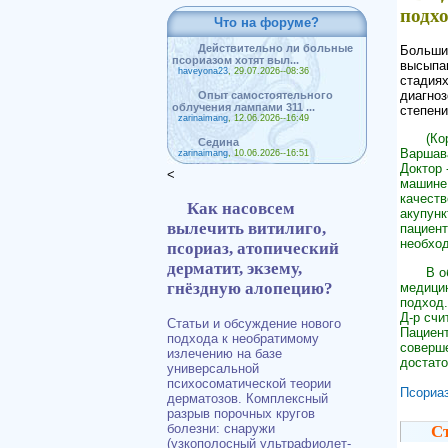
подхо
Что на форуме?
Действительно ли больные
Большин
псориазом хотят выл...
высыпан
haveyona23
, 29.07.2026--08:36
стадиях
диагноз
Опыт самостоятельного
облучения лампами 311 ...
степени
zarinaimang
, 12.06.2026--16:49
(Ко
Седина
Варшава
zarinaimang
, 10.06.2026--16:51
Доктор 
<
машине 
качеств
Как насовсем
акупунк
вылечить витилиго,
пациент
необход
псориаз, атопический
дерматит, экзему,
В о
гнёздную алопецию?
медицин
подход.
Д-р счи
Статьи и обсуждение нового
Пациент
подхода к необратимому
соверше
излечению на базе
достато
универсальной
психосоматической теории
Псориа
дерматозов. Комплексный
разрыв порочных кругов
болезни: снаружи
Ст
(узкополосный ультрафиолет-