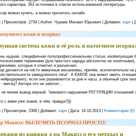
ого характера. 262 источника в списке использованной литературы.
сер можно купить, а можно прочитать онлайн.
з
| Просмотров: 2734 | Author: Чураев Михаил Юрьевич | Добавил:
карп
| 
ммунитет кожи и псориаз
унная система кожи и её роль в патогенезе псориаз
нь нудная, специфичная полупрофессиональная статья, изобилующая 
огическими терминами (для простого народа абсолютно не понятными),
речиями, которые я отметил и разъяснил.
ор делается на чисто иммунные механизмы, причём, исключительно на 
увствительности замедленного типа". А КАКОЕ она может иметь отношен
 нейродермиту, если они развиваются за дни и часы, а обычный срок око
 - месяц? Автора это не заботит...
 не менее вывод верный: "виновато нарушение РЕГУЛЯЦИИ отношений э
.
то с вами уже знаем, в чём, правда?)))
з
| Просмотров: 2300 | Добавил:
карп
| Дата:
14.10.2013
|
Комментарии (0)
-р Макизэ: ВЫЛЕЧИТЬ ПСОРИАЗ ПРОСТО!
ержки из книжки д-ра Макизэ о его методах и