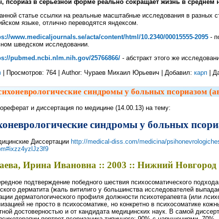
, псориаз в серьёзной форме реально сокращает жизнь в среднем на 
анной статье ссылки на реальные масштабные исследования в разных с
ийском языке, отлично переводятся яндексом.
ps://www.medicaljournals.se/acta/content/html/10.2340/00015555-2095
- п
ьном шведском исследовании.
ps://pubmed.ncbi.nlm.nih.gov/25766866/
- абстракт этого же исследован
з
| Просмотров: 764 | Author: Чураев Михаил Юрьевич | Добавил:
карп
| Д
ихоневрологические синдромы у больных псориазом (ав
ореферат и диссертация по медицине (14.00.13) на тему:
хоневрологические синдромы у больных псори
ицинские Диссертации
http://medical-diss.com/medicina/psihonevrologiche
om#ixzz4yzlJz3f9
аева, Ирина Ивановна :: 2003 :: Нижний Новгород
редное подтверждение победного шествия психосоматического подхода 
ского дерматита (жаль витилиго у большинства исследователей выпадае
ации дерматологического профиля должности психотерапевта (или лсихо
изацией не просто в психосоматике, но конкретно в психосоматике кожных 
ной достоверностью и от кандидата медицинских наук. В самой диссерт
психотерапии портрет псориазника-типичного: 90% с нарушениями, 70% 