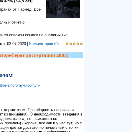
4-5% (3-4,5 лет).
транах от Пабмед. Все
олный отчёт о
ия со списком ссылок на аналогичные.
ата:
03.07.2020
|
Комментарии (0)
тореферат диссертации 2003)
азом
skie-sindromy-u-bolnyh-
к дерматозам. Про общность псориаза и
т из внимания). О необходимости введения в
дерматолога, т.е. психолога со
проблем) - короче, всё как и у нас тут, но с
ации даётся достаточно печальный с точки
- уже и с вегетативными дисфункциями