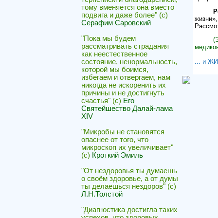
тому вменяется она вместо
Ре
подвига и даже более" (с)
жизни»,
Серафим Саровский
Рассмот
"Пока мы будем
(Э
рассматривать страдания
медиков
как неестественное
состояние, ненормальность,
... и Ж
которой мы боимся,
избегаем и отвергаем, нам
никогда не искоренить их
причины и не достигнуть
счастья" (с)
Его
Святейшество Далай-лама
XIV
"Микробы не становятся
опаснее от того, что
микроскоп их увеличивает"
(с)
Кроткий Эмиль
"От нездоровья ты думаешь
о своём здоровье, а от думы
ты делаешься нездоров" (с)
Л.Н.Толстой
"Диагностика достигла таких
успехов, что здоровых