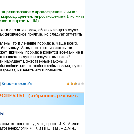
угла
религиозное мировоззрение
. Лично я
 с мироощущением, мироотношением!), но жить
жности выразить -ЧМ)
кого слова «псора», обозначающего «зуд».
ак физическое понятие, но следует отметить,
лены, то и лечение псориаза, чаще всего,
больному. А ведь от того, известны ли
ожет, причины псориаза кроются все-таки не в
сточниках: в душе и разуме человека?
ек нарушает Божественные законы и
тобы избавиться от любого заболевания, нужно
ззрении, изменить его и получить
|
Комментарии (0)
КТЫ - (избранное, резюме в
ты
рситет, ректор – д.м.н., проф. И.В. Малов,
атовенерологии ФПК и ППС, зав. – д.м.н.,