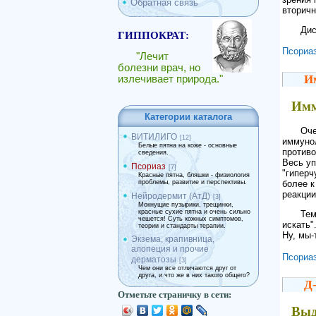
Обратная связь
вторичн
Дис
ГИППОКРАТ:
Псориа
"Лечит
болезни врач, но
И
излечивает природа."
Имм
Категории каталога
Оче
ВИТИЛИГО
[12]
иммунол
Белые пятна на коже - основные
противо
сведения.
Весь уп
Псориаз
[7]
"гиперч
Красные пятна, бляшки - физиология
проблемы, развитие и перспективы.
более к
реакции
Нейродермит (АтД)
[3]
Мокнущие пузырики, трещинки,
красные сухие пятна и очень сильно
Тем
чешется! Суть кожных симптомов,
искать"
теории и стандарты терапии.
Ну, мы-
Экзема, крапивница,
алопеция и прочие
Псориа
дерматозы
[3]
Чем они все отличаются друг от
друга, и что же в них такого общего?
Д
Отметьте страничку в сети:
Выд