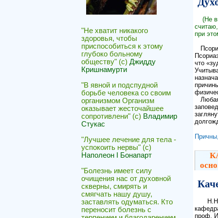
Дух
(Не 
считаю,
"Не хватит никакого
при это
здоровья, чтобы
приспособиться к этому
Псориаз
глубоко больному
Псориаз
обществу" (с)
Джидду
что «зу
Кришнамурти
Учитыва
назнача
причины
"В явной и подспудной
физичес
борьбе человека со своим
Любая б
организмом Организм
заповед
оказывает жесточайшее
загляну
сопротивлени" (с)
Владимир
долгож
Стукас
Причны
"Лучшее лечение для тела -
успокоить нервы" (с)
К
Наполеон I Бонапарт
осно
"Болезнь имеет силу
очищения нас от духовной
Каче
скверны, смирять и
смягчать нашу душу,
Н.Н
заставлять одуматься. Кто
кафедра
переносит болезнь с
проф. И
терпением и благодарением,