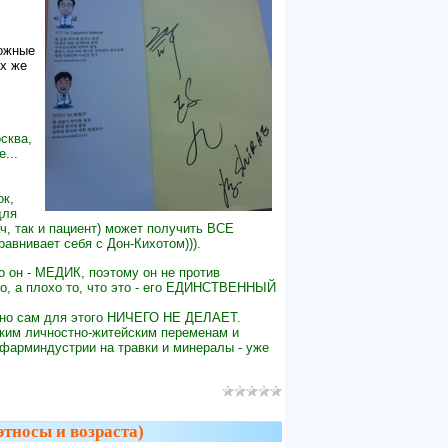
кожные
х же
сква,
...
ок,
для
ач, так и пациент) может получить ВСЕ
авнивает себя с Дон-Кихотом))).
о он - МЕДИК, поэтому он не против
о, а плохо то, что это - его ЕДИНСТВЕННЫЙ
, но сам для этого НИЧЕГО НЕ ДЕЛАЕТ.
каким личностно-житейским переменам и
 фарминдустрии на травки и минералы - уже
этносы и возраста)