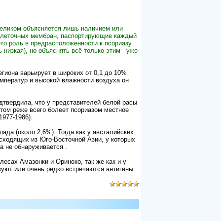
 целиком объясняется лишь наличием или
 клеточных мембран, паспортирующие каждый
то роль в предрасположенности к псориазу
низкая), но объяснять всё только этим - уже
гиона варьирует в широких от 0,1 до 10%
емператур и высокой влажности воздуха он
дтвердила, что у представителей белой расы
этом реже всего болеет псориазом местное
1977-1986).
ада (около 2,6%). Тогда как у австалийских
исходящих из Юго-Восточной Азии, у которых
да не обнаруживается .
лесах Амазонки и Ориноко, так же как и у
вуют или очень редко встречаются антигены