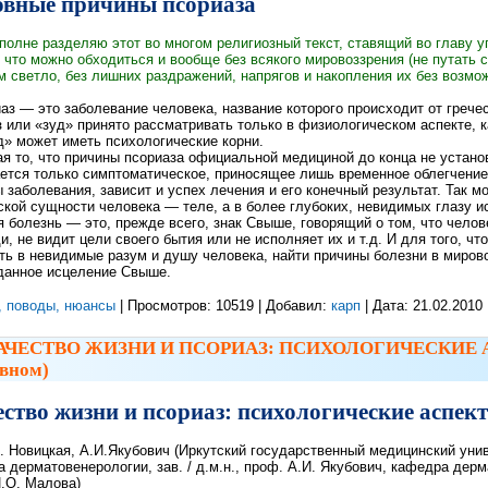
овные причины псориаза
вполне разделяю этот во многом религиозный текст, ставящий во главу 
 что можно обходиться и вообще без всякого мировоззрения (не путать
м светло, без лишних раздражений, напрягов и накопления их без возмо
 — это заболевание человека, название которого происходит от гречес
 или «зуд» принято рассматривать только в физиологическом аспекте, к
д» может иметь психологические корни.
я то, что причины псориаза официальной медициной до конца не установ
ется только симптоматическое, приносящее лишь временное облегчение 
 заболевания, зависит и успех лечения и его конечный результат. Так м
кой сущности человека — теле, а в более глубоких, невидимых глазу и
олезнь — это, прежде всего, знак Свыше, говорящий о том, что челов
и, не видит цели своего бытия или не исполняет их и т.д. И для того, ч
ть в невидимые разум и душу человека, найти причины болезни в мирово
данное исцеление Свыше.
, поводы, нюансы
| Просмотров: 10519 | Добавил:
карп
| Дата:
21.02.2010
АЧЕСТВО ЖИЗНИ И ПСОРИАЗ: ПСИХОЛОГИЧЕСКИЕ АСПЕ
вном)
ство жизни и псориаз: психологические аспек
. Новицкая, А.И.Якубович (Иркутский государственный медицинский униве
 дерматовенерологии, зав. / д.м.н., проф. А.И. Якубович, кафедра дерм
.О. Малова)