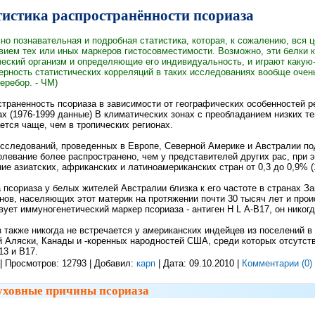
тистика распространённости псориаза
но познавательная и подробная статистика, которая, к сожалению, вся
вием тех или иных маркеров гистосовместимости. Возможно, эти белки
еский организм и определяющие его индивидуальность, и играют какую-
ерность статистических корреляций в таких исследованиях вообще очень 
еребор. - ЧМ)
траненность псориаза в зависимости от географических особенностей ре
х (1976-1999 данные) В климатических зонах с преобладанием низких т
ется чаще, чем в тропических регионах.
сследований, проведенных в Европе, Северной Америке и Австралии по
олевание более распространено, чем у представителей других рас, при 
ие азиатских, африканских и латиноамериканских стран от 0,3 до 0,9% (
 псориаза у белых жителей Австралии близка к его частоте в странах Зап
нов, населяющих этот материк на протяжении почти 30 тысяч лет и про
вует иммуногенетический маркер псориаза - антиген Н L А-В17, он никог
 также никогда не встречается у американских индейцев из поселений в 
 Аляски, Канады и -коренных народностей США, среди которых отсутст
13 и В17.
| Просмотров: 12793 | Добавил:
карп
| Дата:
09.10.2010
|
Комментарии (0)
уховные причины псориаза