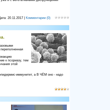
Дата:
20.11.2017
|
Комментарии (0)
а.
базовыми
 переполненная
реакцию
ие к псориазу, тем
нчания этой
пидермис-иммунитет, а В ЧЁМ оно - надо