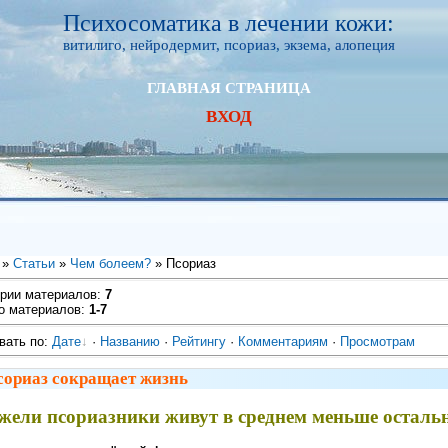
Психосоматика в лечении кожи:
витилиго, нейродермит, псориаз, экзема, алопеция
ГЛАВНАЯ СТРАНИЦА
ВХОД
»
Статьи
»
Чем болеем?
» Псориаз
ории материалов:
7
о материалов:
1-7
вать по:
Дате
·
Названию
·
Рейтингу
·
Комментариям
·
Просмотрам
сориаз сокращает жизнь
жели псориазники живут в среднем меньше осталь