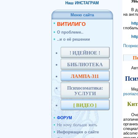
Увы
Наш ИНСТАГРАМ
В д
на англ
Меню сайта
htt
ВИТИЛИГО
глобал
О проблеме..
htt
..и о её решении
Псориа
! ИДЕЙНОЕ !
Пс
БИБЛИОТЕКА
Авт
ЛАМПА-311
Пси
Психосоматика:
Мед
УСЛУГИ
psoriaz
Кит
[ ВИДЕО ]
Оче
ФОРУМ
атопиче
организ
Не хочу больше жить
специал
Информация о сайте
абсолют
зрения 