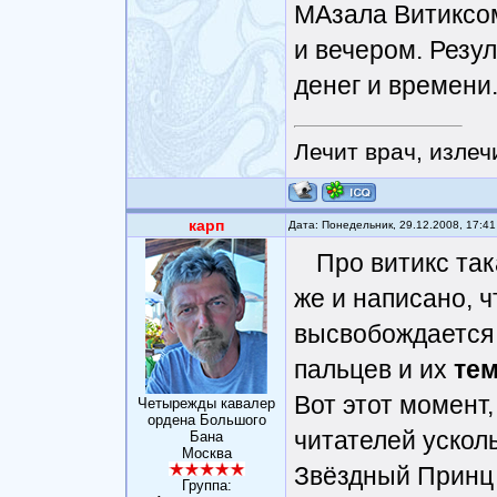
МАзала Витиксом 
и вечером. Резул
денег и времени
Лечит врач, излеч
карп
Дата: Понедельник, 29.12.2008, 17:4
Про витикс та
же и написано, 
высвобождается 
пальцев и их
те
Вот этот момент,
Четырежды кавалер
ордена Большого
читателей усколь
Бана
Москва
Звёздный Принц к
Группа: