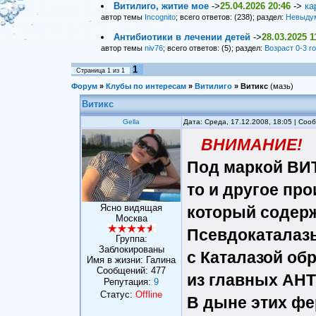
Витилиго, житие мое
->
25.04.2026 20:46
->
ка
автор темы
Incognito
; всего ответов: (238); раздел:
Невыду
Антибиотики в лечении детей
->
28.03.2025 1
автор темы
niv76
; всего ответов: (5); раздел:
Возраст 0-3 г
1
Страница
1
из
1
Форум
»
Клубы по интересам
»
Витилиго
»
Витикс
(мазь)
Витикс
Gella
Дата: Среда, 17.12.2008, 18:05 | Со
ВНИМАНИЕ!
Под маркой ВИТИ
то и другое про
Ясно видящая
который содерж
Москва
Псевдокаталазы
Группа:
Заблокированы
с Каталазой обр
Имя в жизни: Галина
Сообщений:
477
из главных АН
Репутация:
9
Статус:
Offline
В дыне этих фе