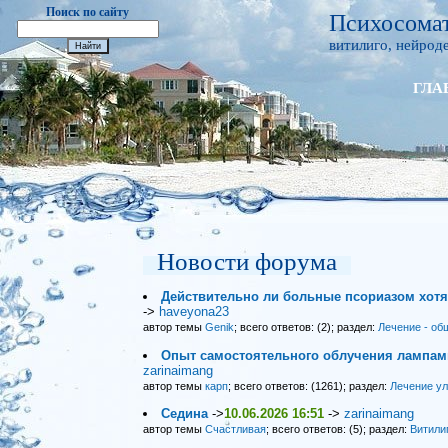
Поиск по сайту
Психосомат
витилиго, нейроде
ГЛА
Новости форума
Действительно ли больные псориазом хот
->
haveyona23
автор темы
Genik
; всего ответов: (2); раздел:
Лечение - об
Опыт самостоятельного облучения лампами
zarinaimang
автор темы
карп
; всего ответов: (1261); раздел:
Лечение у
Седина
->
10.06.2026 16:51
->
zarinaimang
автор темы
Счастливая
; всего ответов: (5); раздел:
Витили