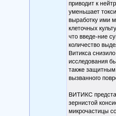
приводит к нейт
уменьшает токси
выработку ими м
клеточных культ
что введе-ние с
количество выде
Витикса снизило
исследования бы
также защитным 
вызванного пов
ВИТИКС предста
зернистой конси
микрочастицы с