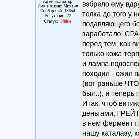
Администратор
взбрело ему вдр
Имя в жизни: Михаил
Сообщений:
13654
толка до того у н
Репутация:
22
Статус:
Offline
подавляющего бо
заработало! СРАЗ
перед тем, как в
только кожа терп
и лампа подоспел
походил - ожил 
(вот раньше ЧТО
был..), и теперь
Итак, чтоб вити
деньгами, ГРЕЙТ
в нём фермент п
нашу каталазу, к