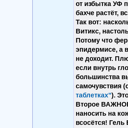
от избытка УФ 
бахче растёт, в
Так вот: наско
Витикс, настоль
Потому что фер
эпидермисе, а 
не доходит. Плю
если внутрь гло
большинства в
самочувствия (
таблетках"
). Эт
Второе ВАЖНОЕ
наносить на кож
всосётся! Гель 