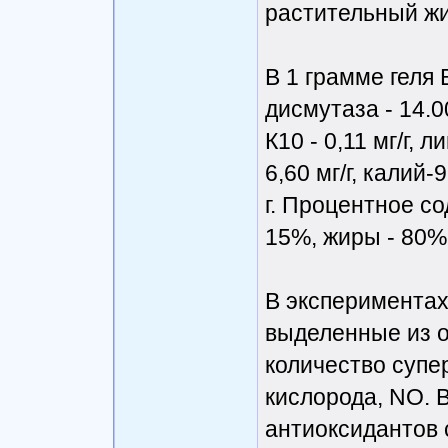
растительный жи
В 1 грамме геля
дисмутаза - 14.00
К10 - 0,11 мг/г, 
6,60 мг/г, калий-9
г. Процентное со
15%, жиры - 80%
В экспериментах
выделенные из о
количество супе
кислорода, NO. В
антиоксидантов 