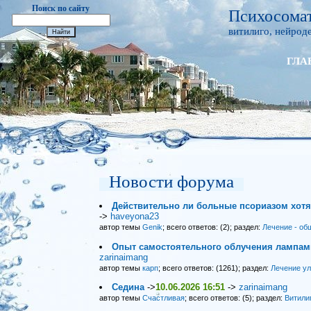
Поиск по сайту
Психосомат
витилиго, нейроде
ГЛА
Новости форума
Действительно ли больные псориазом хот
->
haveyona23
автор темы
Genik
; всего ответов: (2); раздел:
Лечение - об
Опыт самостоятельного облучения лампами
zarinaimang
автор темы
карп
; всего ответов: (1261); раздел:
Лечение у
Седина
->
10.06.2026 16:51
->
zarinaimang
автор темы
Счастливая
; всего ответов: (5); раздел:
Витили