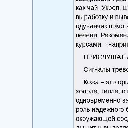
как чай. Укроп,
выработку и выво
одуванчик помог
печени. Рекоменд
курсами – наприм
ПРИСЛУШАТЬ
Сигналы трев
Кожа – это ор
холоде, тепле, 
одновременно за
роль надежного 
окружающей сре
дышит и выделяе