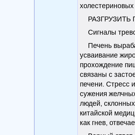
холестериновых
РАЗГРУЗИТЬ
Сигналы трев
Печень выраб
усваивание жиро
прохождение пищ
связаны с засто
печени. Стресс 
сужения желчных
людей, склонных
китайской медиц
как гнев, отвеч