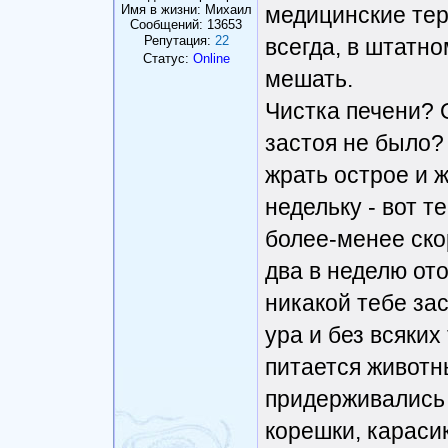
Имя в жизни: Михаил
медицинские тер
Сообщений:
13653
Репутация:
22
всегда, в штатн
Статус:
Online
мешать.
Чистка печени? 
застоя не было?
жрать острое и ж
недельку - вот т
более-менее скор
два в неделю от
никакой тебе зас
ура и без всяких
питается животн
придерживались 
корешки, карасик