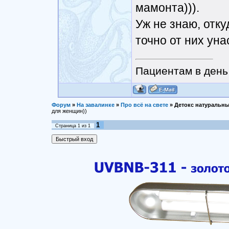
мамонта))).
Уж не знаю, отку
точно от них ун
Пациентам в день 
Форум
»
На завалинке
»
Про всё на свете
»
Детокс натуральн
для женщин))
1
Страница
1
из
1