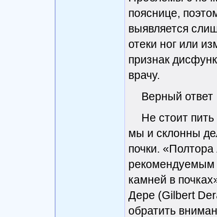
пояснице, поэто
выявляется слиш
отеки ног или и
признак дисфункц
врачу.
Верный ответ
Не стоит пить
мы и склонны де
почки. «Полтора
рекомендуемым к
камней в почках
Дере (Gilbert De
обратить внимани