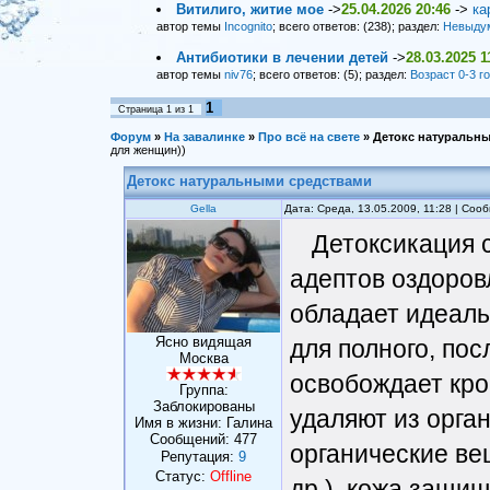
Витилиго, житие мое
->
25.04.2026 20:46
->
ка
автор темы
Incognito
; всего ответов: (238); раздел:
Невыду
Антибиотики в лечении детей
->
28.03.2025 1
автор темы
niv76
; всего ответов: (5); раздел:
Возраст 0-3 г
1
Страница
1
из
1
Форум
»
На завалинке
»
Про всё на свете
»
Детокс натуральн
для женщин))
Детокс натуральными средствами
Gella
Дата: Среда, 13.05.2009, 11:28 | Со
Детоксикация с
адептов оздоров
обладает идеал
Ясно видящая
для полного, по
Москва
освобождает кро
Группа:
Заблокированы
удаляют из орга
Имя в жизни: Галина
Сообщений:
477
органические ве
Репутация:
9
Статус:
Offline
др.), кожа защи