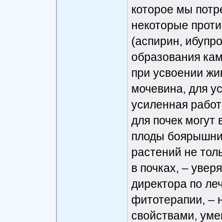
которое мы потре
некоторые прот
(аспирин, ибупр
образования кам
при усвоении жи
мочевина, для у
усиленная работ
для почек могут
плоды боярышник
растений не тол
в почках, – увер
директора по ле
фитотерапии, – 
свойствами, уме