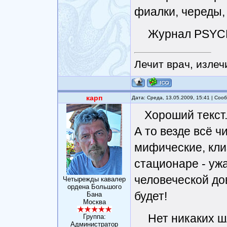
фиалки, череды,
Журнал PSYC
Лечит врач, излеч
карп
Дата: Среда, 13.05.2009, 15:41 | Со
Хороший текст
А то везде всё ч
мифические, кл
стационаре - ужа
человеческой до
Четырежды кавалер
ордена Большого
будет!
Бана
Москва
Нет никаких ш
Группа:
Администратор