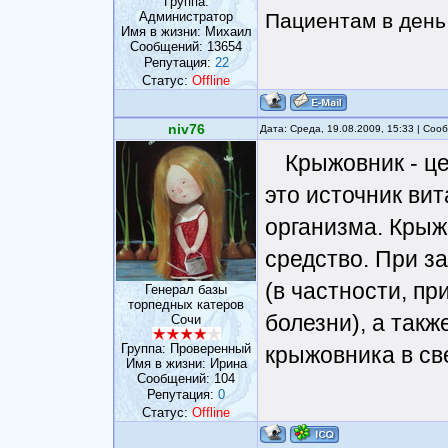
Группа:
Администратор
Пациентам в день 
Имя в жизни: Михаил
Сообщений:
13654
Репутация:
22
Статус:
Offline
niv76
Дата: Среда, 19.08.2009, 15:33 | Со
Крыжовник - це
это источник ви
организма. Крыж
средство. При з
(в частности, п
Генерал базы
торпедных катеров
болезни), а так
Сочи
Группа: Проверенный
крыжовника в св
Имя в жизни: Ирина
Сообщений:
104
Репутация:
0
Статус:
Offline