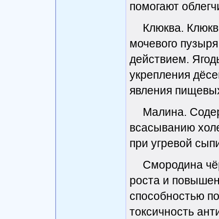
помогают облегчи
Клюква. Клюк
мочевого пузыря
действием. Ягод
укрепления дёсе
явления пищевых
Малина. Соде
всасыванию холе
при угревой сып
Смородина чё
роста и повышен
способностью по
токсичность ант