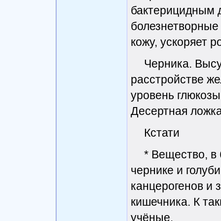
бактерицидным 
болезнетворные 
кожу, ускоряет р
Черника. Выс
расстройстве же
уровень глюкозы
Десертная ложка
Кстати
* Вещество, в
чернике и голуб
канцерогенов и 
кишечника. К та
учёные.