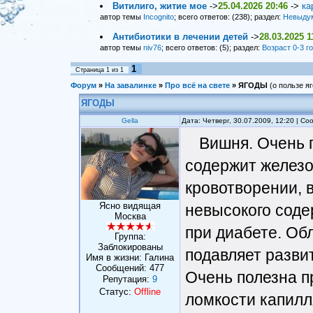
Витилиго, житие мое
->
25.04.2026 20:46
->
ка
автор темы
Incognito
; всего ответов: (238); раздел:
Невыду
Антибиотики в лечении детей
->
28.03.2025 1
автор темы
niv76
; всего ответов: (5); раздел:
Возраст 0-3 г
1
Страница
1
из
1
Форум
»
На завалинке
»
Про всё на свете
»
ЯГОДЫ
(о пользе яг
ЯГОДЫ
Gella
Дата: Четверг, 30.07.2009, 12:20 | С
Вишня. Очень 
содержит железо
кровотворении, 
Ясно видящая
невысокого соде
Москва
при диабете. Об
Группа:
Заблокированы
подавляет разви
Имя в жизни: Галина
Сообщений:
477
Очень полезна п
Репутация:
9
Статус:
Offline
ломкости капилл