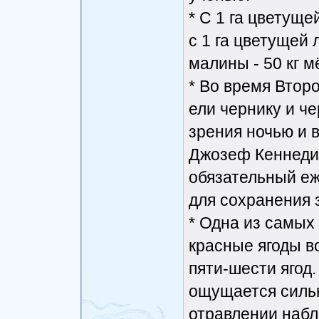
* С 1 га цветуще
с 1 га цветущей 
малины - 50 кг м
* Во время Втор
ели чернику и ч
зрения ночью и 
Джозеф Кеннеди,
обязательный еж
для сохранения 
* Одна из самых 
красные ягоды в
пяти-шести ягод.
ощущается сильн
отравлении набл