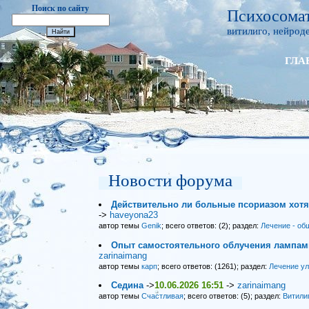
Поиск по сайту
Психосомат
витилиго, нейроде
ГЛА
Новости форума
Действительно ли больные псориазом хот
->
haveyona23
автор темы
Genik
; всего ответов: (2); раздел:
Лечение - об
Опыт самостоятельного облучения лампами
zarinaimang
автор темы
карп
; всего ответов: (1261); раздел:
Лечение у
Седина
->
10.06.2026 16:51
->
zarinaimang
автор темы
Счастливая
; всего ответов: (5); раздел:
Витили