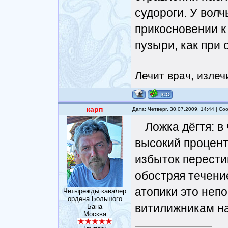
судороги. У волч
прикосновении к
пузыри, как при 
Лечит врач, излеч
карп
Дата: Четверг, 30.07.2009, 14:44 | С
Ложка дёгтя: 
высокий процент
избыток перести
обостряя течени
атопики это неп
Четырежды кавалер
ордена Большого
витилижникам на
Бана
Москва