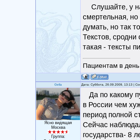
Слушайте, у на
смертельная, но
думать, но так т
Текстов, сродни 
такая - тексты п
Пациентам в день 
Gella
Дата: Суббота, 26.09.2009, 13:13 | 
Да по какому п
в России чем хуж
период полной с
Ясно видящая
Сейчас наблюдал
Москва
государства- 8 л
Группа: