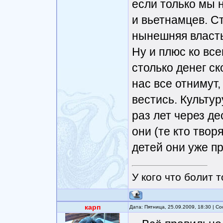
если только мы 
и вьетнамцев. С
нынешняя власть
Ну и плюс ко вс
столько денег ск
нас все отнимут,
вестись. Культур
раз лет через де
они (те кто твор
детей они уже пр
У кого что болит т
карп
Дата: Пятница, 25.09.2009, 18:30 | 