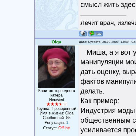
смысл жить здес
Лечит врач, излеч
Olga
Дата: Суббота, 26.09.2009, 13:49 | 
Миша, а я вот 
манипуляции мо
дать оценку, вы
фактов манипули
делать.
Капитан торпедного
катера
Как пример:
Neuwied
Группа: Проверенный
Индустрия моды
Имя в жизни: Olga
Сообщений:
85
общественным с
Репутация:
1
Статус:
Offline
усиливается прос