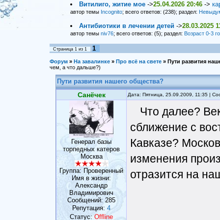
Витилиго, житие мое
->
25.04.2026 20:46
->
ка
автор темы
Incognito
; всего ответов: (238); раздел:
Невыду
Антибиотики в лечении детей
->
28.03.2025 1
автор темы
niv76
; всего ответов: (5); раздел:
Возраст 0-3 г
1
Страница
1
из
1
Форум
»
На завалинке
»
Про всё на свете
»
Пути развития наш
чем, а что дальше?)
Пути развития нашего общества?
Санёчек
Дата: Пятница, 25.09.2009, 11:35 | 
Что далее? Ве
сближение с вос
Кавказе? Москов
Генерал базы
торпедных катеров
изменения произо
Москва
Группа: Проверенный
отразится на на
Имя в жизни:
Александр
Владимирович
Сообщений:
285
Репутация:
4
Статус:
Offline