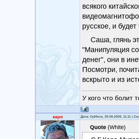
всякого китайско
видеомагнитофоно
русское, и будет
Саша, глянь э
"Манипуляция со
денег", они в ин
Посмотри, почит
вскрыто и из ис
У кого что болит т
карп
Дата: Суббота, 26.09.2009, 11:11 | С
Quote
(
White
)