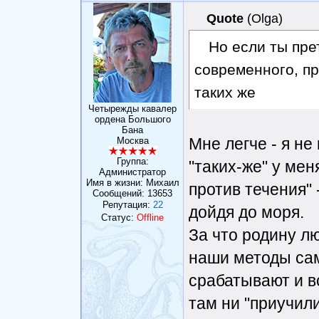
Quote
(
Olga
)
Но если ты пре
современного, пр
таких же
Четырежды кавалер
ордена Большого
Бана
Мне легче - я н
Москва
Группа:
"таких-же" у меня
Администратор
Имя в жизни: Михаил
против течения" 
Сообщений:
13653
Репутация:
22
дойдя до моря.
Статус:
Offline
За что родину лю
наши методы сам
срабатывают и в
там ни "приучили