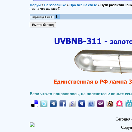
Форум
»
На завалинке
»
Про всё на свете
»
Пути развития наш
чем, а что дальше?)
1
Страница
1
из
1
Если что-то понравилось, не поленитесь: киньте ссы
Сегодня 
Copyr