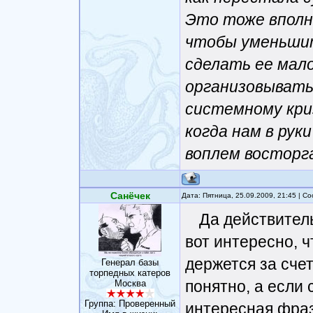
Это тоже вполне
чтобы уменьши
сделать ее мал
организовывать
системному криз
когда нам в рук
воплем восторг
Санёчек
Дата: Пятница, 25.09.2009, 21:45 | 
Да действител
вот интересно, ч
держется за счет
Генерал базы
торпедных катеров
понятно, а если
Москва
Группа: Проверенный
интересная фраза