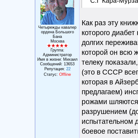
С.Г Кара-Мурз
Как раз эту книжк
Четырежды кавалер
которого диабет
ордена Большого
Бана
долгих пережива
Москва
Группа:
которой он всю ж
Администратор
Имя в жизни: Михаил
телеку показали
Сообщений:
13653
Репутация:
22
(это в СССР всег
Статус:
Offline
которая в Айзер
предлагаем) инс
рожами шляются.
разрушением (до
испытательном д
боевое поставит