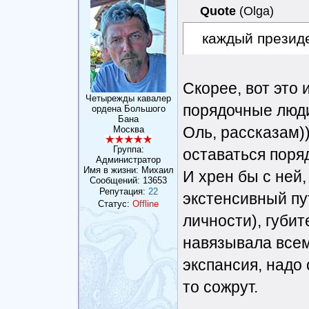
Quote
(
Olga
)
каждый президе
Скорее, вот это 
Четырежды кавалер
порядочные люди
ордена Большого
Бана
Оль, рассказам))
Москва
Группа:
оставаться поря
Администратор
Имя в жизни: Михаил
И хрен бы с ней,
Сообщений:
13653
Репутация:
22
экстенсивный пут
Статус:
Offline
личности), губит
навязывала всему
экспансия, надо 
то сожрут.