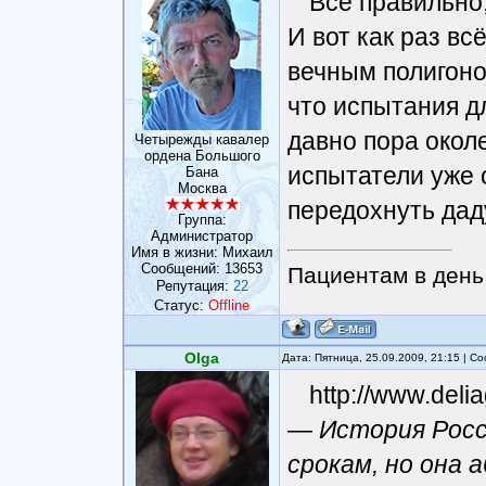
Всё правильно,
И вот как раз вс
вечным полигоно
что испытания д
давно пора околе
Четырежды кавалер
ордена Большого
испытатели уже 
Бана
Москва
передохнуть дад
Группа:
Администратор
Имя в жизни: Михаил
Сообщений:
13653
Пациентам в день 
Репутация:
22
Статус:
Offline
Olga
Дата: Пятница, 25.09.2009, 21:15 | 
http://www.delia
— История Росс
срокам, но она 