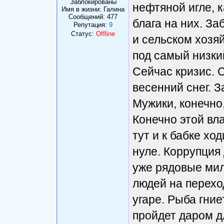
Заблокированы
нефтяной игле, 
Имя в жизни: Галина
Сообщений:
477
блага на них. З
Репутация:
9
Статус:
Offline
и сельском хозя
под самый низки
Сейчас кризис. 
весенний снег. 
Мужики, конечно
Конечно этой вл
тут и к бабке хо
нуле. Коррупция
уже рядовые мил
людей на перехо
угаре. Рыба гние
пройдет даром д