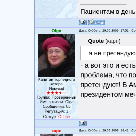
Пациентам в день 
Olga
Дата: Суббота, 26.09.2009, 17:51 | 
Quote
(
карп
)
я не претендую
- а вот это и ес
проблема, что п
Капитан торпедного
претендуют! В А
катера
Neuwied
президентом меч
Группа: Проверенный
Имя в жизни: Olga
Сообщений:
85
Репутация:
1
Статус:
Offline
карп
Дата: Суббота, 26.09.2009, 18:41 | 