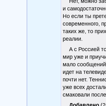
Нет, можно за
и самодостаточн
Но если ты прет
современного, п
таких же, то пр
реалии.
А с Россией т
мир уже и приучи
мало сообщений
идет на телевид
почти нет. Тенни
уже всех достали
смаковали после
Добавлено
(2