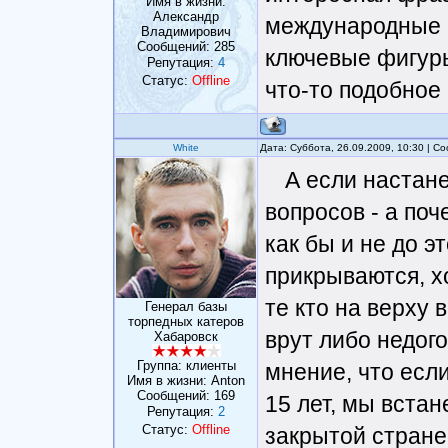
Имя в жизни:
Александр
международные р
Владимирович
Сообщений:
285
ключевые фигуры 
Репутация:
4
Статус:
Offline
что-то подобное
White
Дата: Суббота, 26.09.2009, 10:30 | 
А если настане
вопросов - а поч
как бы и не до э
прикрываются, х
те кто на верху 
Генерал базы
торпедных катеров
врут либо недого
Хабаровск
Группа: клиенты
мнение, что если
Имя в жизни: Anton
Сообщений:
169
15 лет, мы встан
Репутация:
2
Статус:
Offline
закрытой стране 