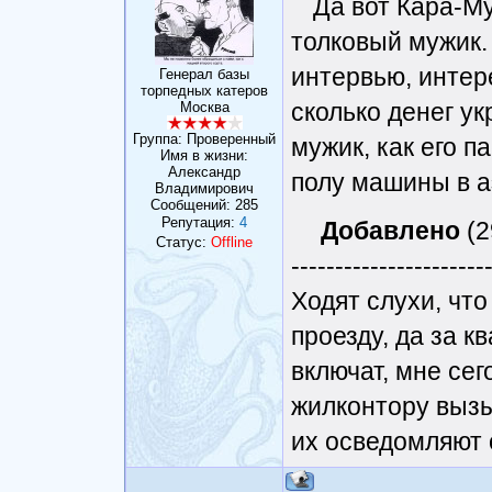
Да вот Кара-Му
толковый мужик.
интервью, интер
Генерал базы
торпедных катеров
сколько денег у
Москва
Группа: Проверенный
мужик, как его п
Имя в жизни:
Александр
полу машины в а
Владимирович
Сообщений:
285
Репутация:
4
Добавлено
(2
Статус:
Offline
----------------------
Ходят слухи, чт
проезду, да за к
включат, мне сег
жилконтору вызы
их осведомляют 