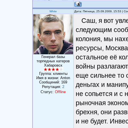
White
Дата: Пятница, 25.09.2009, 15:53 | 
Саш, я вот увл
следующим сообр
колония, мы нах
ресурсы, Москва 
остальное её ко
Генерал базы
торпедных катеров
войны разлагают
Хабаровск
Группа: клиенты
еще сильнее то о
Имя в жизни: Anton
Сообщений:
169
деньгах и манипу
Репутация:
2
Статус:
Offline
не сопьется и с 
рыночная эконом
брехня, они разв
и не будет. Инве