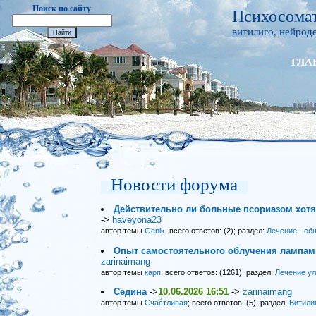
Поиск по сайту
Психосомат
витилиго, нейроде
ГЛА
Новости форума
Действительно ли больные псориазом хот
->
haveyona23
автор темы
Genik
; всего ответов: (2); раздел:
Лечение - об
Опыт самостоятельного облучения лампами
zarinaimang
автор темы
карп
; всего ответов: (1261); раздел:
Лечение у
Седина
->
10.06.2026 16:51
->
zarinaimang
автор темы
Счастливая
; всего ответов: (5); раздел:
Витили