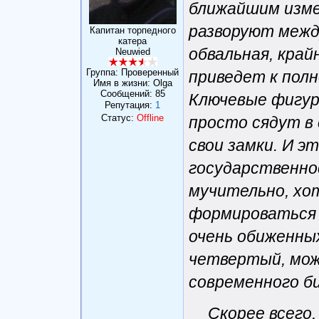
ближайшим изме
разворуют межд
Капитан торпедного
катера
обвальная, край
Neuwied
Группа: Проверенный
приведет к полн
Имя в жизни: Olga
Сообщений:
85
Ключевые фигур
Репутация:
1
Статус:
Offline
просто сядут в
свои замки. И э
государственнос
мучительно, хо
формироваться н
очень обиженны
четвертый, мо
современного б
Скорее всего