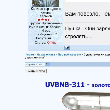
Капитан торпедного
катера
Вам повезло, не
Харьков
Группа: Проверенный
Имя в жизни: Копанец
Пушка...Они заряж
Игорь
Сообщений:
62
стрелять...
Репутация:
0
Статус:
Offline
Форум
»
На завалинке
»
Про всё на свете
»
Существуют ли хо
у дерматологов)
1
Страница
1
из
1