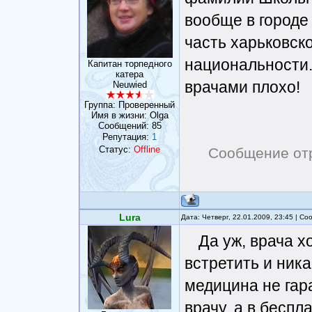
вообще в городе
часть харьковск
национальности. 
Капитан торпедного
катера
врачами плохо!
Neuwied
Группа: Проверенный
Имя в жизни: Olga
Сообщений:
85
Репутация:
1
Статус:
Offline
Сообщение от
Lura
Дата: Четверг, 22.01.2009, 23:45 | С
Да уж, врача 
встретить и ника
медицина не гар
врачу, а в беспл