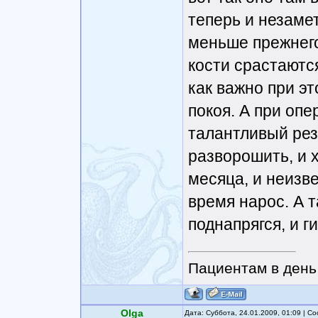
теперь и незамет
меньше прежнего
кости срастаются
как важно при э
покоя. А при опе
талантливый рез
разворошить, и х
месяца, и неизве
время нарос. А т
поднапрягся, и 
Пациентам в день 
Olga
Дата: Суббота, 24.01.2009, 01:09 | 