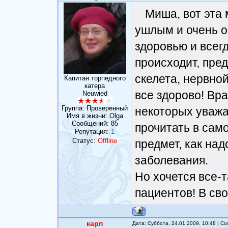
Миша, вот эта
ушлым и очень о
здоровью и всегд
происходит, пре
скелета, нервной
Капитан торпедного
катера
все здорово! Вра
Neuwied
Группа: Проверенный
некоторых уважа
Имя в жизни: Olga
Сообщений:
85
прочитать в сам
Репутация:
1
Статус:
Offline
предмет, как на
заболевания.
Но хочется все-
пациентов! В св
карп
Дата: Суббота, 24.01.2009, 10:48 | 