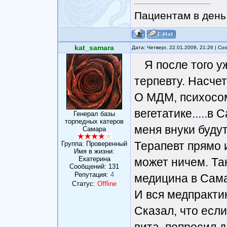
Пациентам в день 
kat_samara
Дата: Четверг, 22.01.2009, 21:26 | С
Я после того у
терпевту. Насче
О МДМ, психосом
вегетатике.....в
Генерал базы
торпедных катеров
меня внуки будут
Самара
Терапевт прямо и
Группа: Проверенный
Имя в жизни:
Екатерина
может ничем. Так
Сообщений:
131
Репутация:
4
медицина в Сама
Статус:
Offline
И вся медпракти
Сказал, что если