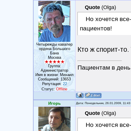
Quote
(
Olga
)
Но хочется все
пациентов!
Четырежды кавалер
Кто ж спорит-то.
ордена Большого
Бана
Москва
Группа:
Пациентам в день 
Администратор
Имя в жизни: Михаил
Сообщений:
13653
Репутация:
22
Статус:
Offline
Игорь
Дата: Понедельник, 26.01.2009, 11:4
Quote
(
Olga
)
Но хочется все