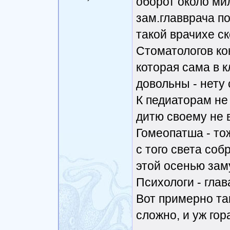
оборот около ми
зам.главврача п
такой врачихе с
Стоматологов ко
которая сама в 
довольны - нету 
К педиаторам не
дитю своему не 
Гомеопатша - то
с того света соб
этой осенью зам
Психологи - глав
Вот примерно так
сложно, и уж гор