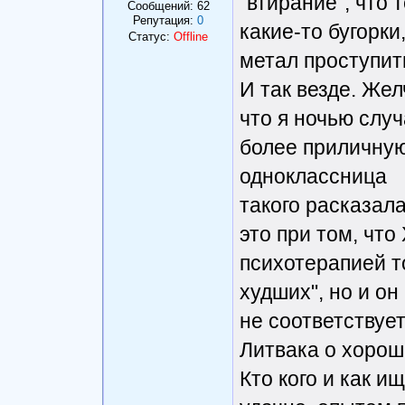
"втирание", что
Сообщений:
62
Репутация:
0
какие-то бугорки
Статус:
Offline
метал проступит
И так везде. Же
что я ночью случ
более приличную
одноклассница
такого расказала
это при том, что
психотерапией т
худших", но и он
не соответствуе
Литвака о хорош
Кто кого и как и