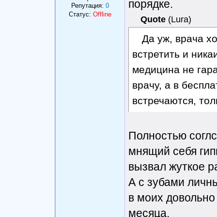
порядке.
Репутация:
0
Статус:
Offline
Quote
(
Lura
)
Да уж, врача х
встретить и ника
медицина не гара
врачу, а в беспл
встречаются, тол
Полностью соглс
мнящий себя гип
вызвал жуткое р
А с зубами личн
в моих довольно
месяца.