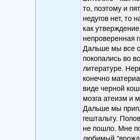
то, поэтому и пя
недугов нет, то 
как утверждение,
непроверенная г
Дальше мы все 
покопались во в
литературе. Нер
конечно материа
виде черной кошк
мозга атеизм и 
Дальше мы припл
гештальту. Поло
не пошло. Мне п
любимый "врожде