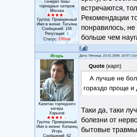
Генерал базы
торпедных катеров
встречаются, то
Москва
Рекомендации то
Группа: Проверенный
Имя в жизни: Татьяна
понравилось, не 
Сообщений:
156
Репутация:
1
больше чем науг
Статус:
Offline
Игорь
Дата: Пятница, 23.01.2009, 10:07 | 
Quote
(
карп
)
А лучше не бол
гораздо проще и 
Капитан торпедного
катера
Таки да, таки лу
Харьков
болезни от нерво
Группа: Проверенный
Имя в жизни: Копанец
бытовые травмы.
Игорь
Сообщений:
62