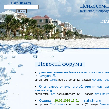
Поиск по сайту
Психосомат
витилиго, нейроде
ГЛА
Новости форума
Действительно ли больные псориазом хот
->
haveyona23
автор темы
Genik
; всего ответов: (2); раздел:
Лечение - об
Опыт самостоятельного облучения лампами
zarinaimang
автор темы
карп
; всего ответов: (1261); раздел:
Лечение у
Седина
->
10.06.2026 16:51
->
zarinaimang
автор темы
Счастливая
; всего ответов: (5); раздел:
Витили