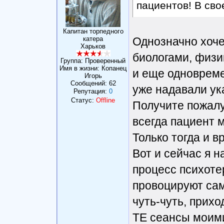
пациентов! В сво
Капитан торпедного
катера
Однозначно хоче
Харьков
биологами, физи
Группа: Проверенный
Имя в жизни: Копанец
и еще одновреме
Игорь
Сообщений:
62
уже надавали у
Репутация:
0
Статус:
Offline
Получите пожалу
всегда пациент 
Только тогда и в
Вот и сейчас я 
процесс психоте
провоцируют сам
чуть-чуть, прих
ТЕ сеансы моим