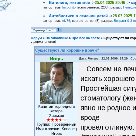
Витилиго, житие мое
->
25.04.2026 20:46
->
ка
автор темы
Incognito
; всего ответов: (238); раздел:
Невыду
Антибиотики в лечении детей
->
28.03.2025 1
автор темы
niv76
; всего ответов: (5); раздел:
Возраст 0-3 г
1
Страница
1
из
1
Форум
»
На завалинке
»
Про всё на свете
»
Существуют ли хо
у дерматологов)
Существуют ли хорошие врачи?
Игорь
Дата: Четверг, 22.01.2009, 14:29 | С
Совсем не лечи
искать хорошего
Простейшая ситуа
стоматологу (жен
явно не родное 
Капитан торпедного
катера
Харьков
вроде
Группа: Проверенный
провел отлиную.
Имя в жизни: Копанец
Игорь