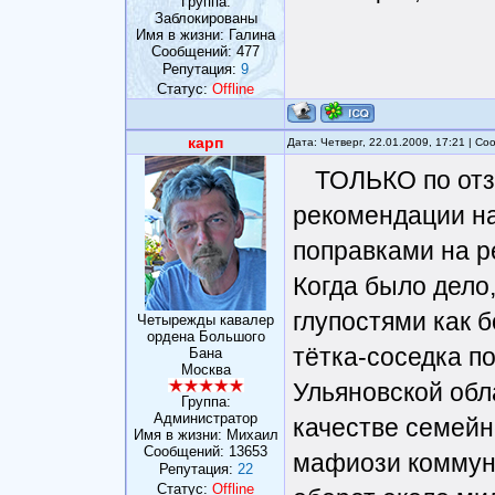
Группа:
Заблокированы
Имя в жизни: Галина
Сообщений:
477
Репутация:
9
Статус:
Offline
карп
Дата: Четверг, 22.01.2009, 17:21 | С
ТОЛЬКО по отз
рекомендации на
поправками на 
Когда было дело,
глупостями как 
Четырежды кавалер
ордена Большого
тётка-соседка по
Бана
Москва
Ульяновской обл
Группа:
Администратор
качестве семейн
Имя в жизни: Михаил
Сообщений:
13653
мафиози коммун
Репутация:
22
Статус:
Offline