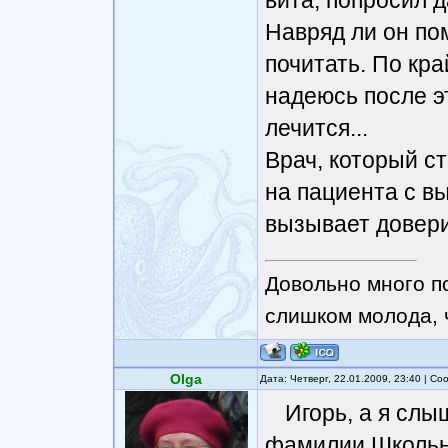
вита, попросил д
Навряд ли он по
почитать. По кр
надеюсь после эт
лечится...
Врач, который ст
на пациента с вы
вызывает довери
Довольно много п
слишком молода, чт
Olga
Дата: Четверг, 22.01.2009, 23:40 | С
Игорь, а я слы
фамилии Школьни