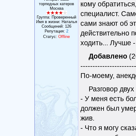
кому обратиться
торпедных катеров
Москва
специалист. Сам
Группа: Проверенный
Имя в жизни: Наталья
сами знают об э
Сообщений:
126
Репутация:
2
действительно по
Статус:
Offline
ходить... Лучше -
Добавлено
(2
----------------------
По-моему, анекдо
Разговор двух
- У меня есть бо
должен был умере
жив.
- Что я могу ска