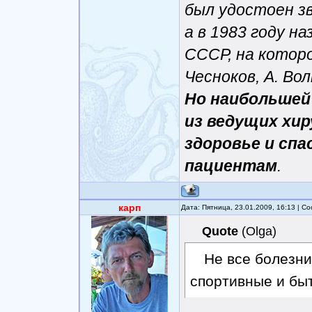
был удостоен зв
а в 1983 году н
СССР, на которо
Чесноков, А. Вол
Но наибольшей
из ведущих хир
здоровье и сп
пациентам
.
карп
Дата: Пятница, 23.01.2009, 16:13 | 
Quote
(
Olga
)
Не все болезни
спортивные и быт