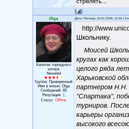
стрелять...
Olga
Дата: Пятница, 23.01.2009, 12:34 | 
http://www.unic
Школьнику.
Моисей Школь
кругах как хор
Капитан торпедного
целого ряда лет
катера
Neuwied
Харьковской обл
Группа: Проверенный
партнером Н.Н.
Имя в жизни: Olga
Сообщений:
85
"Спартака", по
Репутация:
1
Статус:
Offline
турниров. Посл
карьеры организ
высокого всесою