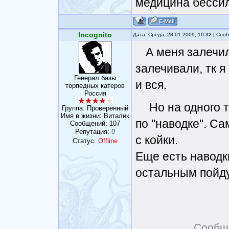
медицина бесси
Incognito
Дата: Среда, 28.01.2009, 10:32 | Со
А меня залечил
залечивали, тк 
Генерал базы
и вся.
торпедных катеров
Россия
Но на одного 
Группа: Проверенный
Имя в жизни: Виталик
по "наводке". Са
Сообщений:
107
Репутация:
0
с койки.
Статус:
Offline
Еще есть наводки
остальным пойду
Сообщ