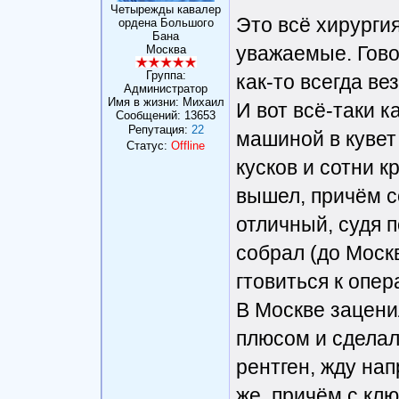
Четырежды кавалер
Это всё хирургия
ордена Большого
Бана
уважаемые. Говор
Москва
Группа:
как-то всегда вез
Администратор
Имя в жизни: Михаил
И вот всё-таки к
Сообщений:
13653
Репутация:
22
машиной в кувет
Статус:
Offline
кусков и сотни к
вышел, причём с
отличный, судя п
собрал (до Москв
гтовиться к опер
В Москве зацени
плюсом и сделал
рентген, жду на
же, причём с клю