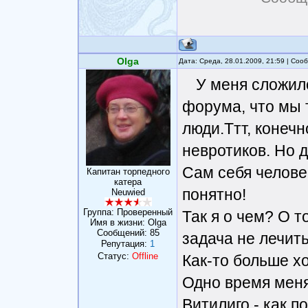
Olga
Дата: Среда, 28.01.2009, 21:59 | Со
У меня сложил
форума, что мы 
люди.Ттт, конечн
невротиков. Но д
Сам себя челове
Капитан торпедного
катера
понятно!
Neuwied
Группа: Проверенный
Так я о чем? О т
Имя в жизни: Olga
Сообщений:
85
задача не лечить
Репутация:
1
Статус:
Offline
Как-то больше хо
Одно время меня
Витилиго - как п