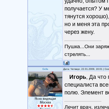
удачно, опытом 
получается? У м
тянутся хорошо)
но и меня эта пр
через жену.
Пушка...Они заряж
стрелять...
Gella
Дата: Четверг, 22.01.2009, 16:01 | С
Игорь
, Да что
специалиста все
полю. Элемент в
Ясно видящая
Москва
Лечит врач, излеч