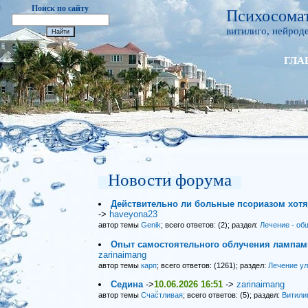
Поиск по сайту
Психосомат
витилиго, нейроде
ГЛА
Новости форума
Действительно ли больные псориазом хот
->
haveyona23
автор темы
Genik
; всего ответов: (2); раздел:
Лечение - об
Опыт самостоятельного облучения лампами
zarinaimang
автор темы
карп
; всего ответов: (1261); раздел:
Лечение у
Седина
->
10.06.2026 16:51
->
zarinaimang
автор темы
Счастливая
; всего ответов: (5); раздел:
Витили