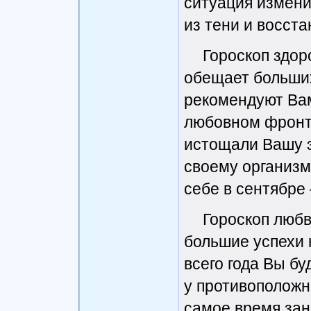
ситуация измени
из тени и восст
Гороскоп здор
обещает больших
рекомендуют Вам
любовном фронт
истощали Вашу э
своему организм
себе в сентябре 
Гороскоп любв
большие успехи 
всего года Вы б
у противоположн
самое время зан