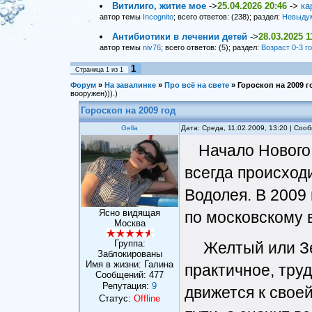
Витилиго, житие мое
->
25.04.2026 20:46
->
ка
автор темы
Incognito
; всего ответов: (238); раздел:
Невыду
Антибиотики в лечении детей
->
28.03.2025 1
автор темы
niv76
; всего ответов: (5); раздел:
Возраст 0-3 г
1
Страница
1
из
1
Форум
»
На завалинке
»
Про всё на свете
»
Гороскоп на 2009 г
вооружен))).)
Гороскоп на 2009 год
Gella
Дата: Среда, 11.02.2009, 13:20 | Со
Начало Нового
всегда происход
Водолея. В 2009 
Ясно видящая
по московскому 
Москва
Группа:
Желтый или З
Заблокированы
Имя в жизни: Галина
практичное, тру
Сообщений:
477
Репутация:
9
движется к свое
Статус:
Offline