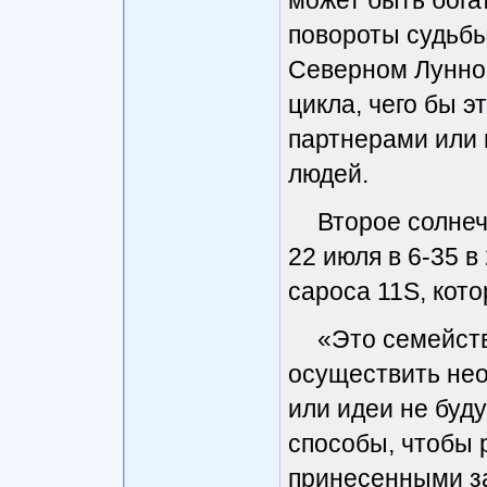
может быть бога
повороты судьбы
Северном Лунном
цикла, чего бы э
партнерами или 
людей.
Второе солнеч
22 июля в 6-35 в
сароса 11S, кото
«Это семейств
осуществить не
или идеи не буд
способы, чтобы 
принесенными за