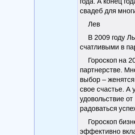
года. А конец го
свадеб для многи
Лев
В 2009 году 
счатливыми в пар
Гороскоп на 2
партнерстве. Мно
выбор – женятся
свое счастье. А
удовольствие от
радоваться успе
Гороскоп бизн
эффективно вкла