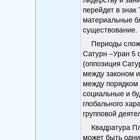
лидерству и зан
перейдет в знак 
материальные бл
существование.
Периоды сложн
Сатурн –Уран 5 
(оппозиция Сату
между законом и
между порядком 
социальные и бу
глобального хар
групповой деяте
Квадратура Пл
может быть одни